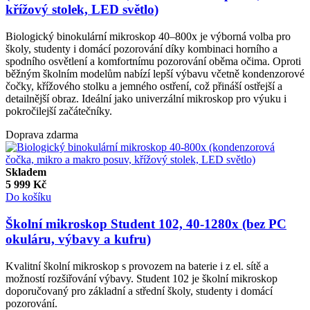
křížový stolek, LED světlo)
Biologický binokulární mikroskop 40–800x je výborná volba pro
školy, studenty i domácí pozorování díky kombinaci horního a
spodního osvětlení a komfortnímu pozorování oběma očima. Oproti
běžným školním modelům nabízí lepší výbavu včetně kondenzorové
čočky, křížového stolku a jemného ostření, což přináší ostřejší a
detailnější obraz. Ideální jako univerzální mikroskop pro výuku i
pokročilejší začátečníky.
Doprava zdarma
Skladem
5 999
Kč
Do košíku
Školní mikroskop Student 102, 40-1280x (bez PC
okuláru, výbavy a kufru)
Kvalitní školní mikroskop s provozem na baterie i z el. sítě a
možností rozšiřování výbavy. Student 102 je školní mikroskop
doporučovaný pro základní a střední školy, studenty i domácí
pozorování.