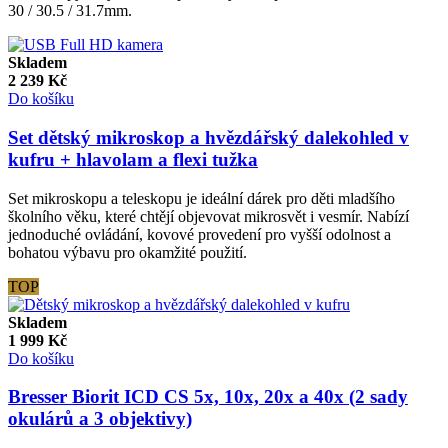
30 / 30.5 / 31.7mm.
Skladem
2 239
Kč
Do košíku
Set dětský mikroskop a hvězdářský dalekohled v
kufru + hlavolam a flexi tužka
Set mikroskopu a teleskopu je ideální dárek pro děti mladšího
školního věku, které chtějí objevovat mikrosvět i vesmír. Nabízí
jednoduché ovládání, kovové provedení pro vyšší odolnost a
bohatou výbavu pro okamžité použití.
TOP
Skladem
1 999
Kč
Do košíku
Bresser Biorit ICD CS 5x, 10x, 20x a 40x (2 sady
okulárů a 3 objektivy)