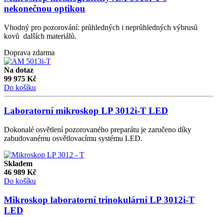
nekonečnou optikou
Vhodný pro pozorování: průhledných i neprůhledných výbrusů
kovů dalších materiálů.
Doprava zdarma
Na dotaz
99 975
Kč
Do košíku
Laboratorní mikroskop LP 3012i-T LED
Dokonalé osvětlení pozorovaného preparátu je zaručeno díky
zabudovanému osvětlovacímu systému LED.
Skladem
46 989
Kč
Do košíku
Mikroskop laboratorní trinokulární LP 3012i-T
LED