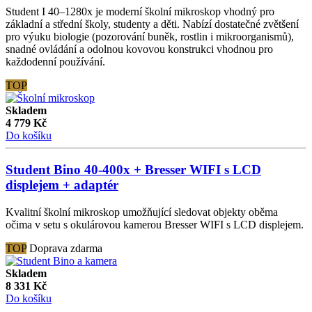
Student I 40–1280x je moderní školní mikroskop vhodný pro
základní a střední školy, studenty a děti. Nabízí dostatečné zvětšení
pro výuku biologie (pozorování buněk, rostlin i mikroorganismů),
snadné ovládání a odolnou kovovou konstrukci vhodnou pro
každodenní používání.
TOP
Skladem
4 779
Kč
Do košíku
Student Bino 40-400x + Bresser WIFI s LCD
displejem + adaptér
Kvalitní školní mikroskop umožňující sledovat objekty oběma
očima v setu s okulárovou kamerou Bresser WIFI s LCD displejem.
TOP
Doprava zdarma
Skladem
8 331
Kč
Do košíku