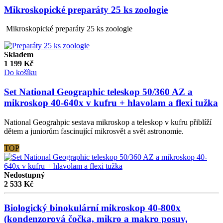
Mikroskopické preparáty 25 ks zoologie
Mikroskopické preparáty 25 ks zoologie
Skladem
1 199
Kč
Do košíku
Set National Geographic teleskop 50/360 AZ a
mikroskop 40-640x v kufru + hlavolam a flexi tužka
National Geograhpic sestava mikroskop a teleskop v kufru přiblíží
dětem a juniorům fascinující mikrosvět a svět astronomie.
TOP
Nedostupný
2 533
Kč
Biologický binokulární mikroskop 40-800x
(kondenzorová čočka, mikro a makro posuv,