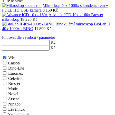
TOP nabídka
Mikroskop 40x-1000x s kondenzorem +
FULL HD USB kamera
8 150
Kč
Advance ICD 10x - 160x Bresser
mikroskop
19 225
Kč
Binokulární mikroskop BioLab II
40x-1000x - BINO
11 899
Kč
Filtrovat dle výrobců / parametrů
Kč
Kč
Vše
Carson
Dino-Lite
Euromex
Celestron
Bresser
Motic
Novel
Arsenal
Ningbo
Levenhuk
Sagit.Optical