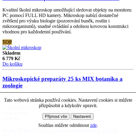
Kvalitní školní mikroskop umožňující sledovat objekty na monitoru
PC pomocí FULL HD kamery. Mikroskop nabízí dostatečné
zvětšení pro výuku biologie (pozorování buněk, rostlin i
mikroorganismů), snadné ovládání a odolnou kovovou konstrukci
vhodnou pro každodenní používání.
TOP
Skladem
6 779
Kč
Do košíku
Mikroskopické preparáty 25 ks MIX botanika a
zoologie
Mikroskopické preparáty 25 ks botanika a zoologie
Tato webová stránka používá cookies. Nastavení cookies si můžete
přizpůsobit a kdykoliv upravit.
Nedostupný
Přijmout vše
Nastavení
1 299
Kč
Souhlas můžete odmítnout
zde
.
Sada 50 ks (76x25x1 mm) podložních a 100 ks