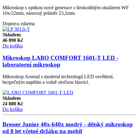
Mikroskop s optikou nové generace s širokoúhlým okulárem WF
10x/22mm, násuvný průměr 23,2mm.
Doprava zdarma
Skladem
46 890
Kč
Do košíku
Mikroskop LABO COMFORT 1601-T LED -
laboratorní mikroskop
Mikroskop Arsenal s moderní technologií LED osvětlení,
bezpečným napětím a volně otočnou hlavicí.
Skladem
24 880
Kč
Do košíku
Bresser Junior 40x-640x modrý - dětský mikroskop
od 8 let včetně držáku na mobil