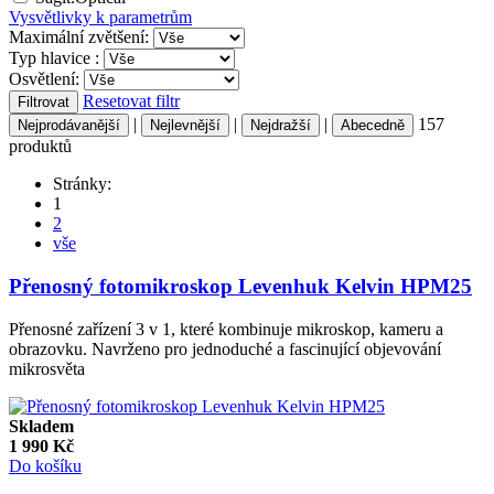
Vysvětlivky k parametrům
Maximální zvětšení:
Typ hlavice :
Osvětlení:
Resetovat filtr
Filtrovat
|
|
|
157
Nejprodávanější
Nejlevnější
Nejdražší
Abecedně
produktů
Stránky:
1
2
vše
Přenosný fotomikroskop Levenhuk Kelvin HPM25
Přenosné zařízení 3 v 1, které kombinuje mikroskop, kameru a
obrazovku. Navrženo pro jednoduché a fascinující objevování
mikrosvěta
Skladem
1 990
Kč
Do košíku