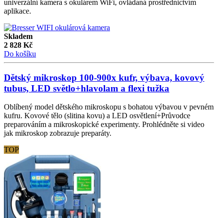
univerzální kamera s okulárem WiFi, ovládaná prostřednictvím
aplikace.
Skladem
2 828
Kč
Do košíku
Dětský mikroskop 100-900x kufr, výbava, kovový
tubus, LED světlo+hlavolam a flexi tužka
Oblíbený model dětského mikroskopu s bohatou výbavou v pevném
kufru. Kovové tělo (slitina kovu) a LED osvětlení+Průvodce
preparováním a mikroskopické experimenty. Prohlédněte si video
jak mikroskop zobrazuje preparáty.
TOP