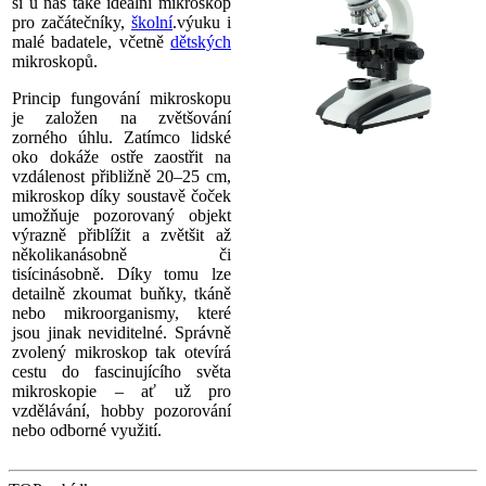
si u nás také ideální mikroskop
pro začátečníky,
školní
.výuku i
malé badatele, včetně
dětských
mikroskopů.
Princip fungování mikroskopu
je založen na zvětšování
zorného úhlu. Zatímco lidské
oko dokáže ostře zaostřit na
vzdálenost přibližně 20–25 cm,
mikroskop díky soustavě čoček
umožňuje pozorovaný objekt
výrazně přiblížit a zvětšit až
několikanásobně či
tisícinásobně. Díky tomu lze
detailně zkoumat buňky, tkáně
nebo mikroorganismy, které
jsou jinak neviditelné. Správně
zvolený mikroskop tak otevírá
cestu do fascinujícího světa
mikroskopie – ať už pro
vzdělávání, hobby pozorování
nebo odborné využití.