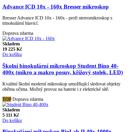
Advance ICD 10x - 160x Bresser mikroskop
Bresser Advance ICD 10x - 160x - profi stereomikroskop s
trinokulární hlavicí.
Doprava zdarma
Skladem
19 225
Kč
Do košíku
Školní binokulární mikroskop Student Bino 40-
400x (mikro a makro posuv, křížový stolek, LED)
Kvalitní školní moderní mikroskop umožňující sledovat objekty
oběma očima. Možný provoz na baterie i z elektrické sítě.
TOP
Doprava zdarma
Skladem
5 111
Kč
Do košíku
Binokulární mikroskop BioLab II 40x-1000x -