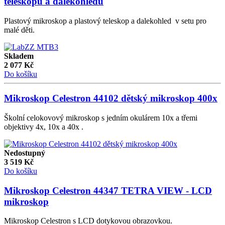
teleskopu a dalekohledu
Plastový mikroskop a plastový teleskop a dalekohled v setu pro
malé děti.
Skladem
2 077
Kč
Do košíku
Mikroskop Celestron 44102 dětský mikroskop 400x
Školní celokovový mikroskop s jedním okulárem 10x a třemi
objektivy 4x, 10x a 40x .
Nedostupný
3 519
Kč
Do košíku
Mikroskop Celestron 44347 TETRA VIEW - LCD
mikroskop
Mikroskop Celestron s LCD dotykovou obrazovkou.