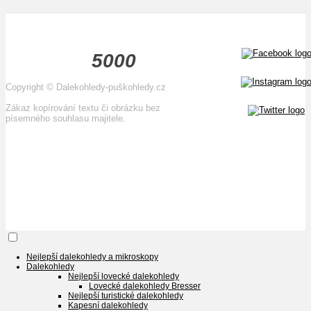
5000
Copyright
©
Dalekohledy-puškohledy.cz
Zákaz kopírování textu či obrázku bez
písemného souhlasu majitele.
Nejlepší dalekohledy a mikroskopy
Dalekohledy
Nejlepší lovecké dalekohledy
Lovecké dalekohledy Bresser
Nejlepší turistické dalekohledy
Kapesní dalekohledy