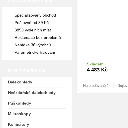
PROČ NAKUPOVAT U NÁS
Specializovaný obchod
Poštovné od 89 Kč
3853 výdejních míst
Reklamace bez problémů
Nabídka 36 výrobců
Parametrické filtrování
Skladem
Do k
4 483
Kč
INFORMACE PRO VÁS
Dalekohledy
|
Nejprodávanější
Nejlev
Hvězdářské dalekohledy
Puškohledy
Mikroskopy
Kolimátory