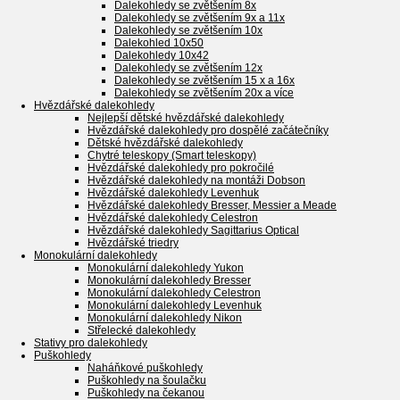
Dalekohledy se zvětšením 8x
Dalekohledy se zvětšením 9x a 11x
Dalekohledy se zvětšením 10x
Dalekohled 10x50
Dalekohledy 10x42
Dalekohledy se zvětšením 12x
Dalekohledy se zvětšením 15 x a 16x
Dalekohledy se zvětšením 20x a více
Hvězdářské dalekohledy
Nejlepší dětské hvězdářské dalekohledy
Hvězdářské dalekohledy pro dospělé začátečníky
Dětské hvězdářské dalekohledy
Chytré teleskopy (Smart teleskopy)
Hvězdářské dalekohledy pro pokročilé
Hvězdářské dalekohledy na montáži Dobson
Hvězdářské dalekohledy Levenhuk
Hvězdářské dalekohledy Bresser, Messier a Meade
Hvězdářské dalekohledy Celestron
Hvězdářské dalekohledy Sagittarius Optical
Hvězdářské triedry
Monokulární dalekohledy
Monokulární dalekohledy Yukon
Monokulární dalekohledy Bresser
Monokulární dalekohledy Celestron
Monokulární dalekohledy Levenhuk
Monokulární dalekohledy Nikon
Střelecké dalekohledy
Stativy pro dalekohledy
Puškohledy
Naháňkové puškohledy
Puškohledy na šoulačku
Puškohledy na čekanou