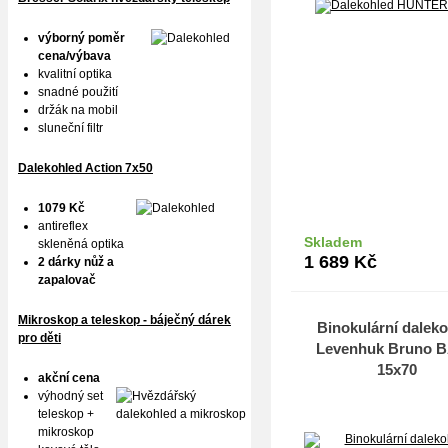
výborný poměr
cena/výbava
kvalitní optika
snadné použití
držák na mobil
sluneční filtr
Dalekohled Action 7x50
1079 Kč
antireflex
Skladem
skleněná optika
Do k
1 689
Kč
2 dárky nůž a
zapalovač
Mikroskop a teleskop - báječný dárek
Binokulární dalek
pro děti
Levenhuk Bruno 
15x70
akční cena
výhodný set
teleskop +
mikroskop