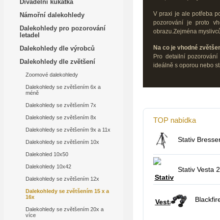
Divadelní kukátka
V praxi je ale potřeba po
Námořní dalekohledy
pozorování je proto vh
Dalekohledy pro pozorování
obrazu.Zejména mysliv
letadel
Na co je vhodné zvětše
Dalekohledy dle výrobců
Pro detailní pozorování
Dalekohledy dle zvětšení
ideálně s oporou nebo st
Zoomové dalekohledy
Dalekohledy se zvětšením 6x a
méně
Dalekohledy se zvětšením 7x
Dalekohledy se zvětšením 8x
TOP nabídka
Dalekohledy se zvětšením 9x a 11x
Stativ Bresse
Dalekohledy se zvětšením 10x
Dalekohled 10x50
Dalekohledy 10x42
Stativ Vesta
Dalekohledy se zvětšením 12x
Dalekohledy se zvětšením 15 x a
16x
Blackfir
Dalekohledy se zvětšením 20x a
více