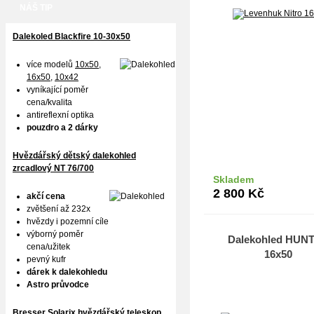
NÁŠ TIP
Dalekoled Blackfire
10-30x50
více modelů
10x50
,
16x50,
10x42
vyníkající poměr
cena/kvalita
antireflexní optika
pouzdro a 2 dárky
Hvězdářský dětský dalekohled
zrcadlový NT 76/700
Skladem
Do k
2 800
Kč
akčí cena
zvětšení až 232x
hvězdy i pozemní cíle
výborný poměr
Dalekohled HUN
cena/užitek
16x50
pevný kufr
dárek k dalekohledu
Astro průvodce
Bresser Solarix hvězdářský teleskop