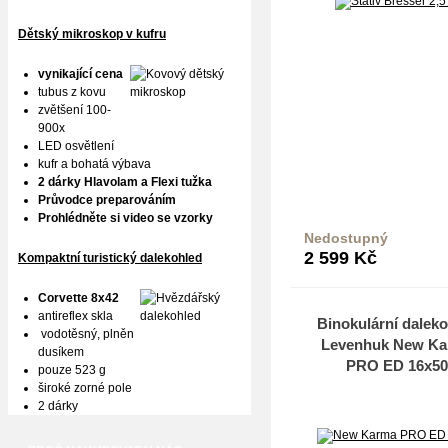
Dětský mikroskop v kufru
vynikající cena
tubus z kovu
zvětšení 100-
900x
LED osvětlení
kufr a bohatá výbava
2 dárky Hlavolam a Flexi tužka
Průvodce preparováním
Prohlédněte si video se vzorky
Nedostupný
2 599
Kč
Kompaktní turistický dalekohled
Corvette 8x42
antireflex skla
Binokulární dalek
vodotěsný, plněn
Levenhuk New Ka
dusíkem
PRO ED 16x50
pouze 523 g
široké zorné pole
2 dárky