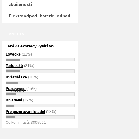
zkušeností
Elektroodpad, baterie, odpad
ANKETA
Jaké dalekohledy vybíráte?
Lovecké
(21%)
Turistické
(21%)
Hvězdářské
(18%)
Pozorovací
(15%)
10191
Divadelní
(12%)
Pro pozorování letadel
(13%)
Celkem hlasů: 3805521