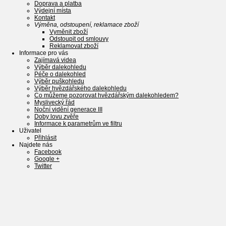
Doprava a platba
Výdejní místa
Kontakt
Výměna, odstoupení, reklamace zboží
Vyměnit zboží
Odstoupit od smlouvy
Reklamovat zboží
Informace pro vás
Zajímavá videa
Výběr dalekohledu
Péče o dalekohled
Výběr puškohledu
Výběr hvězdářského dalekohledu
Co můžeme pozorovat hvězdářským dalekohledem?
Myslivecký řád
Noční vidění generace III
Doby lovu zvěře
Informace k parametrům ve filtru
Uživatel
Přihlásit
Najdete nás
Facebook
Google +
Twitter