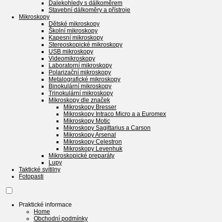
Dalekohledy s dálkoměrem
Stavební dálkoměry a přístroje
Mikroskopy
Dětské mikroskopy
Školní mikroskopy
Kapesní mikroskopy
Stereoskopické mikroskopy
USB mikroskopy
Videomikroskopy
Laboratorní mikroskopy
Polarizační mikroskopy
Metalografické mikroskopy
Binokulární mikroskopy
Trinokulární mikroskopy
Mikroskopy dle značek
Mikroskopy Bresser
Mikroskopy Intraco Micro a a Euromex
Mikroskopy Motic
Mikroskopy Sagittarius a Carson
Mikroskopy Arsenal
Mikroskopy Celestron
Mikroskopy Levenhuk
Mikroskopické preparáty
Lupy
Taktické svítilny
Fotopasti
Praktické informace
Home
Obchodní podmínky