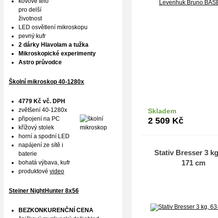
kovové tělo
pro delší
životnost
LED osvětlení mikroskopu
pevný kufr
2 dárky Hlavolam a tužka
Mikroskopické experimenty
Astro průvodce
Školní mikroskop 40-1280x
4779 Kč vč. DPH
zvětšení 40-1280x
Skladem
Do k
připojení na PC
2 509
Kč
křížový stolek
horní a spodní LED
napájení ze sítě i
Stativ Bresser 3 kg
baterie
171 cm
bohatá výbava, kufr
produktové
video
Steiner NightHunter 8x56
BEZKONKURENČNÍ CENA