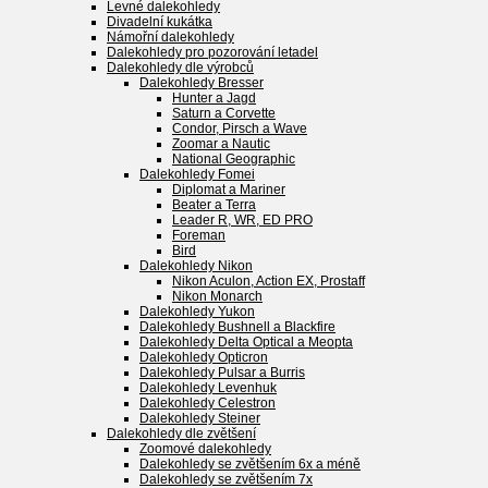
Levné dalekohledy
Divadelní kukátka
Námořní dalekohledy
Dalekohledy pro pozorování letadel
Dalekohledy dle výrobců
Dalekohledy Bresser
Hunter a Jagd
Saturn a Corvette
Condor, Pirsch a Wave
Zoomar a Nautic
National Geographic
Dalekohledy Fomei
Diplomat a Mariner
Beater a Terra
Leader R, WR, ED PRO
Foreman
Bird
Dalekohledy Nikon
Nikon Aculon, Action EX, Prostaff
Nikon Monarch
Dalekohledy Yukon
Dalekohledy Bushnell a Blackfire
Dalekohledy Delta Optical a Meopta
Dalekohledy Opticron
Dalekohledy Pulsar a Burris
Dalekohledy Levenhuk
Dalekohledy Celestron
Dalekohledy Steiner
Dalekohledy dle zvětšení
Zoomové dalekohledy
Dalekohledy se zvětšením 6x a méně
Dalekohledy se zvětšením 7x