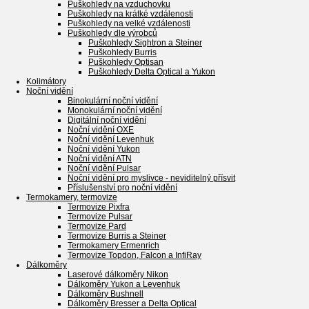
Puškohledy na vzduchovku
Puškohledy na krátké vzdálenosti
Puškohledy na velké vzdálenosti
Puškohledy dle výrobců
Puškohledy Sightron a Steiner
Puškohledy Burris
Puškohledy Optisan
Puškohledy Delta Optical a Yukon
Kolimátory
Noční vidění
Binokulární noční vidění
Monokulární noční vidění
Digitální noční vidění
Noční vidění OXE
Noční vidění Levenhuk
Noční vidění Yukon
Noční vidění ATN
Noční vidění Pulsar
Noční vidění pro myslivce - neviditelný přísvit
Příslušenství pro noční vidění
Termokamery, termovize
Termovize Pixfra
Termovize Pulsar
Termovize Pard
Termovize Burris a Steiner
Termokamery Ermenrich
Termovize Topdon, Falcon a InfiRay
Dálkoměry
Laserové dálkoměry Nikon
Dálkoměry Yukon a Levenhuk
Dálkoměry Bushnell
Dálkoměry Bresser a Delta Optical