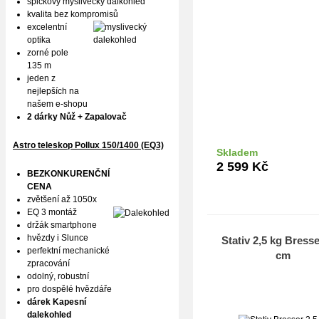
špičkový myslivecký dalkohled
kvalita bez kompromisů
excelentní
optika
zorné pole
135 m
jeden z
nejlepších na
našem e-shopu
2 dárky Nůž + Zapalovač
Astro teleskop Pollux
150/1400 (EQ3)
Skladem
Do k
2 599
Kč
BEZKONKURENČNÍ
CENA
zvětšení až 1050x
EQ 3 montáž
držák smartphone
hvězdy i Slunce
Stativ 2,5 kg Bress
perfektní mechanické
cm
zpracování
odolný, robustní
pro dospělé hvězdáře
dárek Kapesní
dalekohled