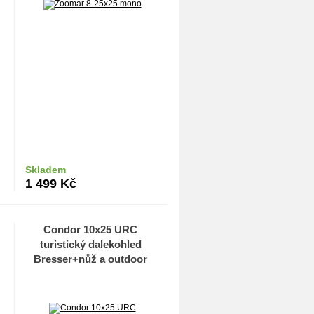
Skladem
Do košíku
1 499
Kč
Condor 10x25 URC
turistický dalekohled
Bresser+nůž a outdoor
zapalovač