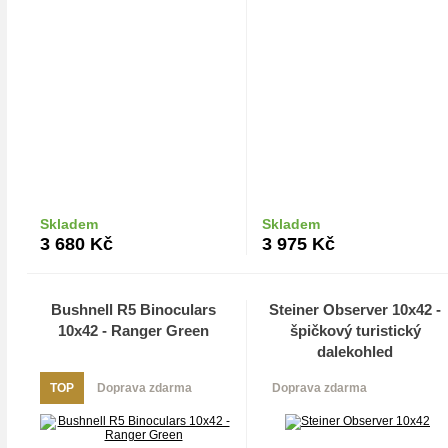
Skladem
Skladem
Do košíku
Do košíku
3 680
Kč
3 975
Kč
Bushnell R5 Binoculars
Steiner Observer 10x42 -
10x42 - Ranger Green
špičkový turistický
dalekohled
TOP
Doprava zdarma
Doprava zdarma