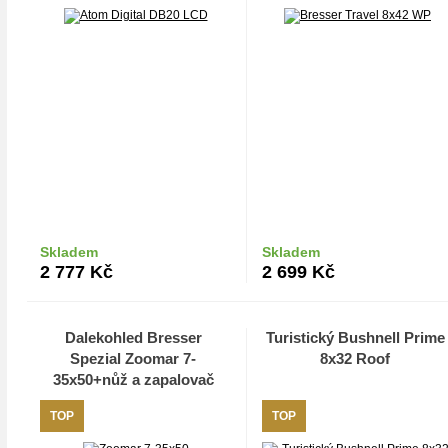
Skladem
Skladem
Do košíku
Do košíku
2 777
Kč
2 699
Kč
Dalekohled Bresser
Turistický Bushnell Prime
Spezial Zoomar 7-
8x32 Roof
35x50+nůž a zapalovač
TOP
TOP