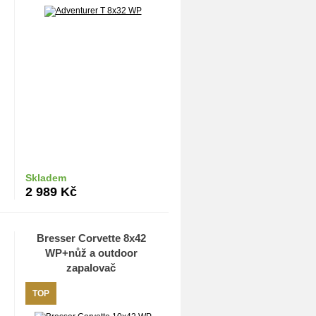
Skladem
Do košíku
2 989
Kč
Bresser Corvette 8x42
WP+nůž a outdoor
zapalovač
TOP