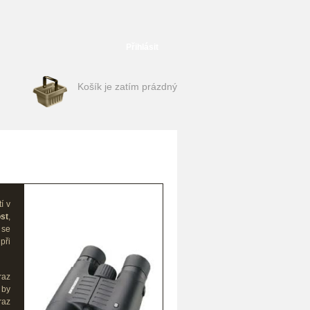
Přihlásit
Košík je zatím prázdný
í v
st
,
 se
při
braz
by
raz