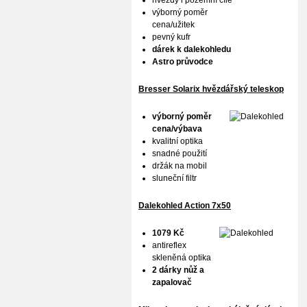
hvězdy i pozemní cíle
výborný poměr
cena/užitek
pevný kufr
dárek k dalekohledu
Astro průvodce
Bresser Solarix hvězdářský teleskop
výborný poměr
cena/výbava
kvalitní optika
snadné použití
držák na mobil
sluneční filtr
Dalekohled Action 7x50
1079 Kč
antireflex
skleněná optika
2 dárky nůž a
zapalovač