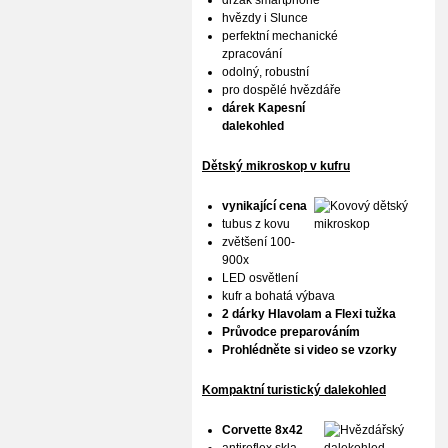
držák smartphone
hvězdy i Slunce
perfektní mechanické
zpracování
odolný, robustní
pro dospělé hvězdáře
dárek Kapesní
dalekohled
Dětský mikroskop v kufru
vynikající cena
tubus z kovu
zvětšení 100-
900x
LED osvětlení
kufr a bohatá výbava
2 dárky Hlavolam a Flexi tužka
Průvodce preparováním
Prohlédněte si video se vzorky
Kompaktní turistický dalekohled
Corvette 8x42