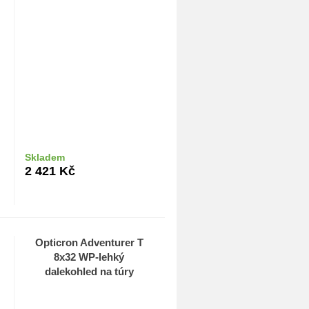
Skladem
Do košíku
2 421
Kč
Opticron Adventurer T
8x32 WP-lehký
dalekohled na túry