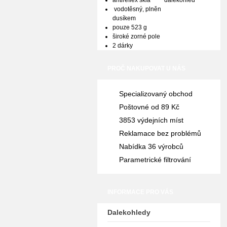
antireflex skla
vodotěsný, plněn
dusíkem
pouze 523 g
široké zorné pole
2 dárky
PROČ NAKUPOVAT U NÁS
Specializovaný obchod
Poštovné od 89 Kč
3853 výdejních míst
Reklamace bez problémů
Nabídka 36 výrobců
Parametrické filtrování
INFORMACE PRO VÁS
Dalekohledy