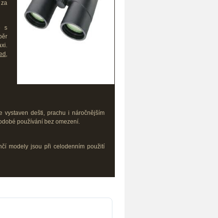
 za
ě s
běr
xi.
led
,
e vystaven dešti, prachu i náročnějším
uhodobé používání bez omezení.
čí modely jsou při celodenním použití