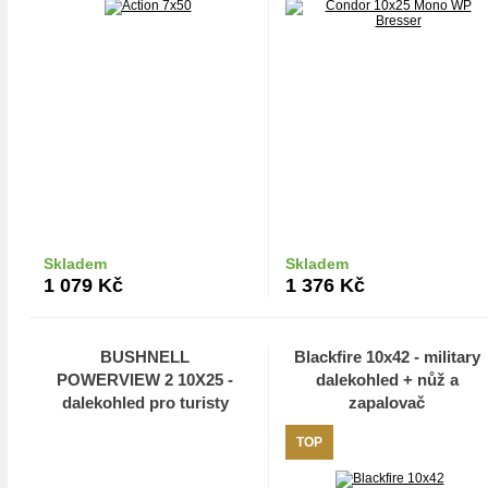
Skladem
Skladem
Do košíku
Do košíku
1 079
Kč
1 376
Kč
BUSHNELL
Blackfire 10x42 - military
POWERVIEW 2 10X25 -
dalekohled + nůž a
dalekohled pro turisty
zapalovač
TOP