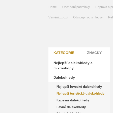
Home
Obchodní podmínky
Doprava a p
Vyměnit zboží
Odstoupit od smlouvy
Rek
KATEGORIE
ZNAČKY
Nejlepší dalekohledy a
mikroskopy
Dalekohledy
Nejlepší lovecké dalekohledy
Nejlepší turistické dalekohledy
Kapesní dalekohledy
Levné dalekohledy