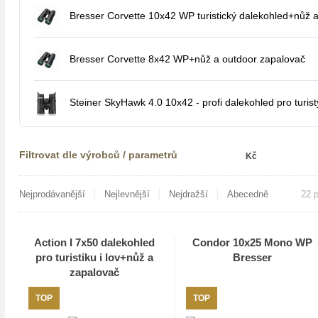
Bresser Corvette 10x42 WP turistický dalekohled+nůž 
zapalovač
Bresser Corvette 8x42 WP+nůž a outdoor zapalovač
Steiner SkyHawk 4.0 10x42 - profi dalekohled pro turist
Filtrovat dle výrobců / parametrů
Kč
|
|
|
Nejprodávanější
Nejlevnější
Nejdražší
Abecedně
22 
Action I 7x50 dalekohled
Condor 10x25 Mono WP
pro turistiku i lov+nůž a
Bresser
zapalovač
TOP
TOP