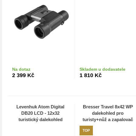
Na dotaz
Skladem u dodavatele
Do košíku
2 399
Kč
1 810
Kč
Do košíku
Levenhuk Atom Digital
Bresser Travel 8x42 WP
DB20 LCD - 12x32
dalekohled pro
turistický dalekohled
turisty+nůž a zapalovač
TOP