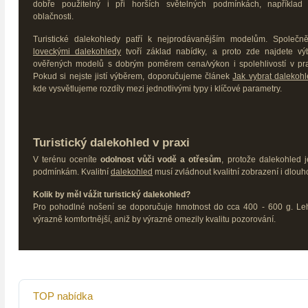
dobře použitelný i při horších světelných podmínkách, například
oblačnosti.
Turistické dalekohledy patří k nejprodávanějším modelům. Společn
loveckými dalekohledy
tvoří základ nabídky, a proto zde najdete vý
ověřených modelů s dobrým poměrem cena/výkon i spolehlivostí v pra
Pokud si nejste jistí výběrem, doporučujeme článek
Jak vybrat dalekoh
kde vysvětlujeme rozdíly mezi jednotlivými typy i klíčové parametry.
Turistický dalekohled v praxi
V terénu oceníte
odolnost vůči vodě a otřesům
, protože dalekohled j
podmínkám. Kvalitní
dalekohled
musí zvládnout kvalitní zobrazení i dlo
Kolik by měl vážit turistický dalekohled?
Pro pohodlné nošení se doporučuje hmotnost do cca 400 - 600 g. Leh
výrazně komfortnější, aniž by výrazně omezily kvalitu pozorování.
TOP nabídka