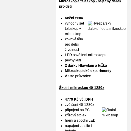
Mikroskop a teleskop - báječný dárek
pro děti
akční cena
výhodný set
teleskop +
mikroskop
kovové tělo
pro delší
životnost
LED osvětlení mikroskopu
pevný kufr
2 dárky Hlavolam a tužka
Mikroskopické experimenty
Astro průvodce
Školní mikroskop 40-1280x
4779 Kč vč. DPH
zvětšení 40-1280x
připojení na PC
křížový stolek
horní a spodní LED
napájení ze sítě i