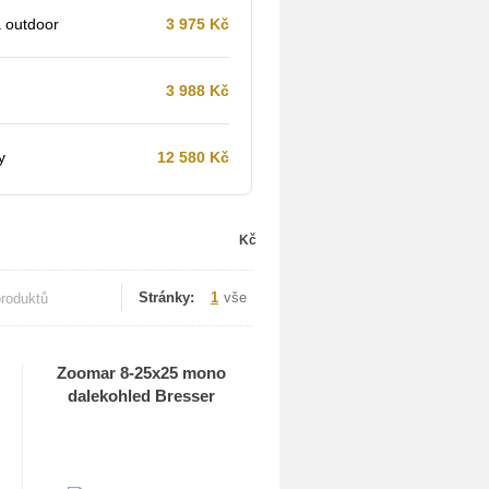
a outdoor
3 975
Kč
3 988
Kč
y
12 580
Kč
Kč
Stránky:
1
vše
produktů
Zoomar 8-25x25 mono
dalekohled Bresser