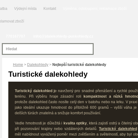
latba
Výdejní místa
Kontakt
Výměna, odstoupení, reklamace zboží
lamovat zboží
770167707
info(@)dalekohledy-puskohledy.cz
Home
>
Dalekohledy
>
Nejlepší turistické dalekohledy
Turistické dalekohledy
Turistický dalekohled j
e navržený pro snadné přenášení a rychlé použit
terénu. Při výběru hraje zásadní roli
kompaktnost a nízká hmotno
protože dalekohled často nosíte celý den v batohu nebo na krku. V praxi
jako ideální ukazuje hmotnost do přibližně 600 gramů – vyšší váha je 
delších túrách znatelná a snižuje komfort používání.
Vedle hmotnosti je důležitá i
kvalita optiky
, která zajistí ostrý a čitelný o
při pozorování krajiny nebo vzdálených detailů.
Turistický dalekohled
měl nabídnout vyvážený poměr mezi zvětšením a světelností, aby byl ob