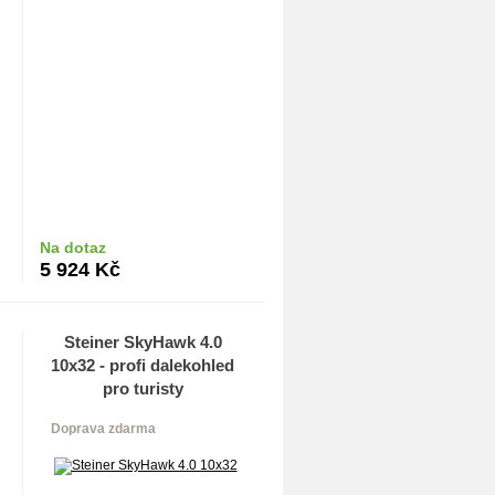
Na dotaz
Do košíku
5 924
Kč
Steiner SkyHawk 4.0
10x32 - profi dalekohled
pro turisty
Doprava zdarma