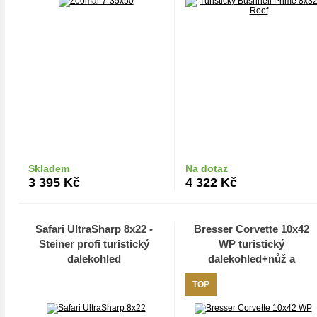
Skladem
Na dotaz
Do košíku
Do košíku
3 395
Kč
4 322
Kč
Safari UltraSharp 8x22 -
Bresser Corvette 10x42
Steiner profi turistický
WP turistický
dalekohled
dalekohled+nůž a
outdoor zapalovač
TOP