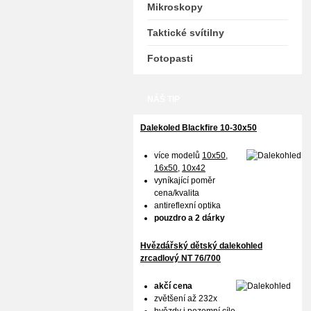
Mikroskopy
Taktické svítilny
Fotopasti
NÁŠ TIP
Dalekoled Blackfire
10-30x50
více modelů
10x50
,
16x50,
10x42
vyníkající poměr
cena/kvalita
antireflexní optika
pouzdro a 2 dárky
Hvězdářský dětský dalekohled
zrcadlový NT 76/700
akčí cena
zvětšení až 232x