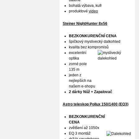
baterie
bohatá výbava, kufr
produktové
video
Steiner NightHunter 8x56
BEZKONKURENČNÍ CENA
špičkový myslivecký dalkohled
kvalita bez kompromisů
excelentní
optika
zorné pole
135 m
jeden z
nejlepších na
našem e-shopu
2 dárky Nůž + Zapalovač
Astro teleskop Pollux
150/1400 (EQ3)
BEZKONKURENČNÍ
CENA
zvětšení až 1050x
EQ 3 montáž