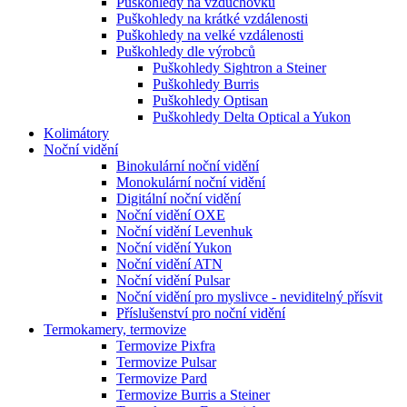
Puškohledy na vzduchovku
Puškohledy na krátké vzdálenosti
Puškohledy na velké vzdálenosti
Puškohledy dle výrobců
Puškohledy Sightron a Steiner
Puškohledy Burris
Puškohledy Optisan
Puškohledy Delta Optical a Yukon
Kolimátory
Noční vidění
Binokulární noční vidění
Monokulární noční vidění
Digitální noční vidění
Noční vidění OXE
Noční vidění Levenhuk
Noční vidění Yukon
Noční vidění ATN
Noční vidění Pulsar
Noční vidění pro myslivce - neviditelný přísvit
Příslušenství pro noční vidění
Termokamery, termovize
Termovize Pixfra
Termovize Pulsar
Termovize Pard
Termovize Burris a Steiner