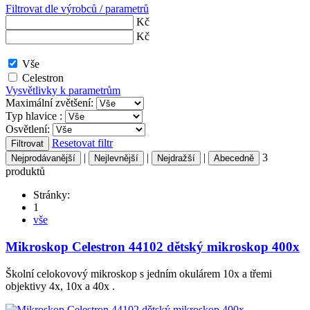
Filtrovat dle výrobců / parametrů
Kč
Kč
Vše
Celestron
Vysvětlivky k parametrům
Maximální zvětšení:
Typ hlavice :
Osvětlení:
Resetovat filtr
Filtrovat
|
|
|
3
Nejprodávanější
Nejlevnější
Nejdražší
Abecedně
produktů
Stránky:
1
vše
Mikroskop Celestron 44102 dětský mikroskop 400x
Školní celokovový mikroskop s jedním okulárem 10x a třemi
objektivy 4x, 10x a 40x .