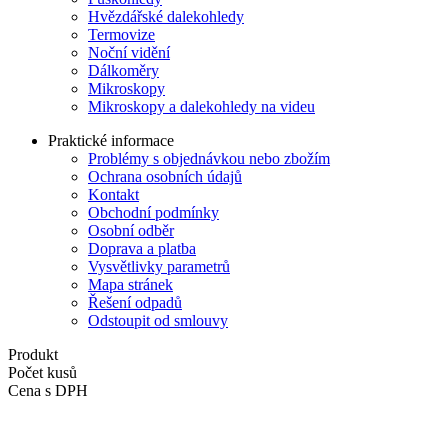
Hvězdářské dalekohledy
Termovize
Noční vidění
Dálkoměry
Mikroskopy
Mikroskopy a dalekohledy na videu
Praktické informace
Problémy s objednávkou nebo zbožím
Ochrana osobních údajů
Kontakt
Obchodní podmínky
Osobní odběr
Doprava a platba
Vysvětlivky parametrů
Mapa stránek
Řešení odpadů
Odstoupit od smlouvy
Produkt
Počet kusů
Cena s DPH