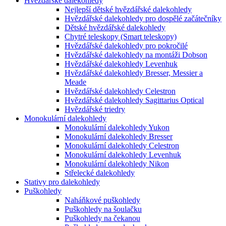
Hvězdářské dalekohledy
Nejlepší dětské hvězdářské dalekohledy
Hvězdářské dalekohledy pro dospělé začátečníky
Dětské hvězdářské dalekohledy
Chytré teleskopy (Smart teleskopy)
Hvězdářské dalekohledy pro pokročilé
Hvězdářské dalekohledy na montáži Dobson
Hvězdářské dalekohledy Levenhuk
Hvězdářské dalekohledy Bresser, Messier a
Meade
Hvězdářské dalekohledy Celestron
Hvězdářské dalekohledy Sagittarius Optical
Hvězdářské triedry
Monokulární dalekohledy
Monokulární dalekohledy Yukon
Monokulární dalekohledy Bresser
Monokulární dalekohledy Celestron
Monokulární dalekohledy Levenhuk
Monokulární dalekohledy Nikon
Střelecké dalekohledy
Stativy pro dalekohledy
Puškohledy
Naháňkové puškohledy
Puškohledy na šoulačku
Puškohledy na čekanou