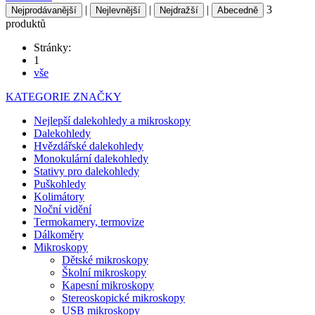
|
|
|
3
Nejprodávanější
Nejlevnější
Nejdražší
Abecedně
produktů
Stránky:
1
vše
KATEGORIE
ZNAČKY
Nejlepší dalekohledy a mikroskopy
Dalekohledy
Hvězdářské dalekohledy
Monokulární dalekohledy
Stativy pro dalekohledy
Puškohledy
Kolimátory
Noční vidění
Termokamery, termovize
Dálkoměry
Mikroskopy
Dětské mikroskopy
Školní mikroskopy
Kapesní mikroskopy
Stereoskopické mikroskopy
USB mikroskopy