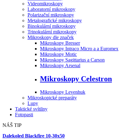
Videomikroskopy
Laboratorní mikroskopy
Polarizační mikroskopy
Metalografické mikroskopy
Binokulární mikroskopy
Trinokulární mikroskopy
Mikroskopy dle značek
Mikroskopy Bresser
Mikroskopy Intraco Micro a a Euromex
Mikroskopy Motic
Mikroskopy Sagittarius a Carson
Mikroskopy Arsenal
Mikroskopy Celestron
Mikroskopy Levenhuk
Mikroskopické preparáty
Lupy
Taktické svítilny
Fotopasti
NÁŠ TIP
Dalekoled Blackfire
10-30x50