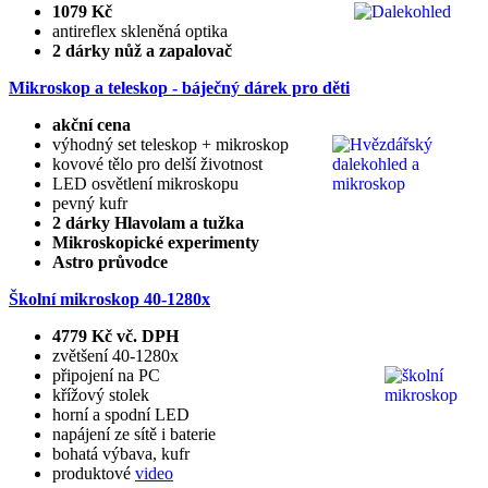
1079 Kč
antireflex skleněná optika
2 dárky nůž a zapalovač
Mikroskop a teleskop - báječný dárek pro děti
akční cena
výhodný set teleskop + mikroskop
kovové tělo pro delší životnost
LED osvětlení mikroskopu
pevný kufr
2 dárky Hlavolam a tužka
Mikroskopické experimenty
Astro průvodce
Školní mikroskop 40-1280x
4779 Kč vč. DPH
zvětšení 40-1280x
připojení na PC
křížový stolek
horní a spodní LED
napájení ze sítě i baterie
bohatá výbava, kufr
produktové
video