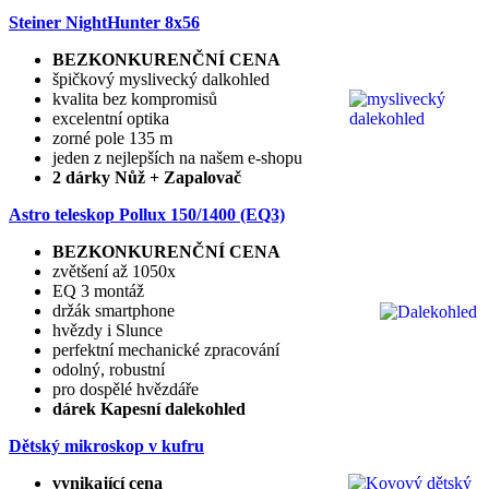
Steiner NightHunter 8x56
BEZKONKURENČNÍ CENA
špičkový myslivecký dalkohled
kvalita bez kompromisů
excelentní optika
zorné pole 135 m
jeden z nejlepších na našem e-shopu
2 dárky Nůž + Zapalovač
Astro teleskop Pollux
150/1400 (EQ3)
BEZKONKURENČNÍ CENA
zvětšení až 1050x
EQ 3 montáž
držák smartphone
hvězdy i Slunce
perfektní mechanické zpracování
odolný, robustní
pro dospělé hvězdáře
dárek Kapesní dalekohled
Dětský mikroskop v kufru
vynikající cena