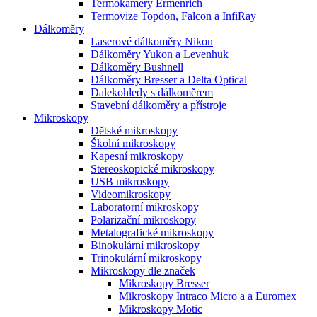
Termokamery Ermenrich
Termovize Topdon, Falcon a InfiRay
Dálkoměry
Laserové dálkoměry Nikon
Dálkoměry Yukon a Levenhuk
Dálkoměry Bushnell
Dálkoměry Bresser a Delta Optical
Dalekohledy s dálkoměrem
Stavební dálkoměry a přístroje
Mikroskopy
Dětské mikroskopy
Školní mikroskopy
Kapesní mikroskopy
Stereoskopické mikroskopy
USB mikroskopy
Videomikroskopy
Laboratorní mikroskopy
Polarizační mikroskopy
Metalografické mikroskopy
Binokulární mikroskopy
Trinokulární mikroskopy
Mikroskopy dle značek
Mikroskopy Bresser
Mikroskopy Intraco Micro a a Euromex
Mikroskopy Motic