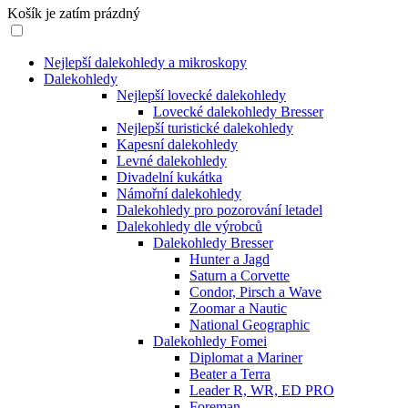
Košík je zatím prázdný
Nejlepší dalekohledy a mikroskopy
Dalekohledy
Nejlepší lovecké dalekohledy
Lovecké dalekohledy Bresser
Nejlepší turistické dalekohledy
Kapesní dalekohledy
Levné dalekohledy
Divadelní kukátka
Námořní dalekohledy
Dalekohledy pro pozorování letadel
Dalekohledy dle výrobců
Dalekohledy Bresser
Hunter a Jagd
Saturn a Corvette
Condor, Pirsch a Wave
Zoomar a Nautic
National Geographic
Dalekohledy Fomei
Diplomat a Mariner
Beater a Terra
Leader R, WR, ED PRO
Foreman