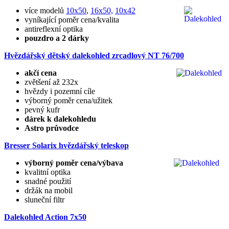
více modelů
10x50
,
16x50,
10x42
vyníkající poměr cena/kvalita
antireflexní optika
pouzdro a 2 dárky
Hvězdářský dětský dalekohled zrcadlový NT 76/700
akčí cena
zvětšení až 232x
hvězdy i pozemní cíle
výborný poměr cena/užitek
pevný kufr
dárek k dalekohledu
Astro průvodce
Bresser Solarix hvězdářský teleskop
výborný poměr cena/výbava
kvalitní optika
snadné použití
držák na mobil
sluneční filtr
Dalekohled Action 7x50