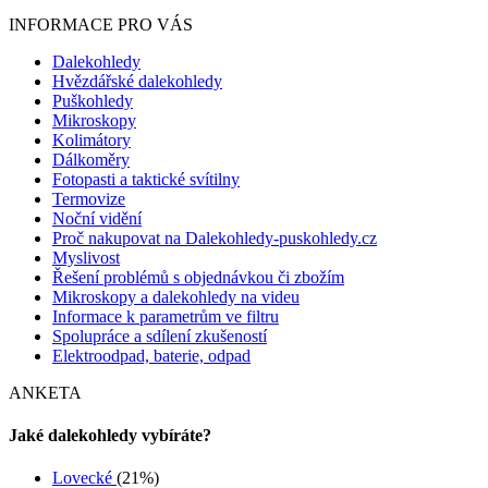
INFORMACE PRO VÁS
Dalekohledy
Hvězdářské dalekohledy
Puškohledy
Mikroskopy
Kolimátory
Dálkoměry
Fotopasti a taktické svítilny
Termovize
Noční vidění
Proč nakupovat na Dalekohledy-puskohledy.cz
Myslivost
Řešení problémů s objednávkou či zbožím
Mikroskopy a dalekohledy na videu
Informace k parametrům ve filtru
Spolupráce a sdílení zkušeností
Elektroodpad, baterie, odpad
ANKETA
Jaké dalekohledy vybíráte?
Lovecké
(21%)