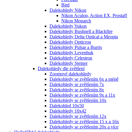
Bird
Dalekohledy Nikon
Nikon Aculon, Action EX, Prostaff
Nikon Monarch
Dalekohledy Yukon
Dalekohledy Bushnell a Blackfire
Dalekohledy Delta Optical a Meopta
Dalekohledy Opticron
Dalekohledy Pulsar a Burris
Dalekohledy Levenhuk
Dalekohledy Celestron
Dalekohledy Steiner
Dalekohledy dle zvětšení
Zoomové dalekohledy
Dalekohledy se zvětšením 6x a méně
Dalekohledy se zvětšením 7x
Dalekohledy se zvětšením 8x
Dalekohledy se zvětšením 9x a 11x
Dalekohledy se zvětšením 10x
Dalekohled 10x50
Dalekohledy 10x42
Dalekohledy se zvětšením 12x
Dalekohledy se zvětšením 15 x a 16x
Dalekohledy se zvětšením 20x a více