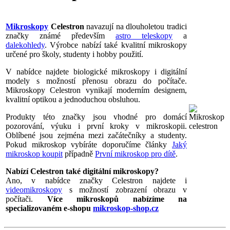
Mikroskopy
Celestron
navazují na dlouholetou tradici
značky známé především
astro teleskopy
a
dalekohledy
. Výrobce nabízí také kvalitní mikroskopy
určené pro školy, studenty i hobby použití.
V nabídce najdete biologické mikroskopy i digitální
modely s možností přenosu obrazu do počítače.
Mikroskopy Celestron vynikají moderním designem,
kvalitní optikou a jednoduchou obsluhou.
Produkty této značky jsou vhodné pro domácí
pozorování, výuku i první kroky v mikroskopii.
Oblíbené jsou zejména mezi začátečníky a studenty.
Pokud mikroskop vybíráte doporučíme články
Jaký
mikroskop koupit
případně
První mikroskop pro dítě
.
Nabízí Celestron také digitální mikroskopy?
Ano, v nabídce značky Celestron najdete i
videomikroskopy
s možností zobrazení obrazu v
počítači.
Více mikroskopů nabízíme na
specializovaném e-shopu
mikroskop-shop.cz