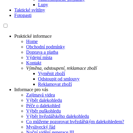
Lupy
Taktické svítilny
Fotopasti
Praktické informace
Home
Obchodní podmínky
Doprava a platba
Výdejní místa
Kontakt
Výměna, odstoupení, reklamace zboží
Vyměnit zboží
Odstoupit od smlouvy
Reklamovat zboží
Informace pro vás
Zajímavá videa
Výběr dalekohledu
Péče o dalekohled
Výběr puškohledu
Výběr hvězdářského dalekohledu
Co můžeme pozorovat hvězdářským dalekohledem?
Myslivecký řád
Noční vidění generace III