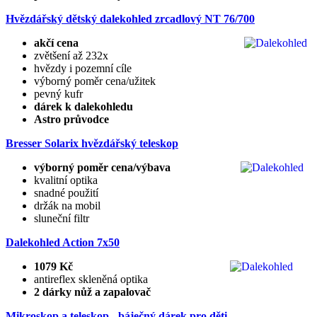
Hvězdářský dětský dalekohled zrcadlový NT 76/700
akčí cena
zvětšení až 232x
hvězdy i pozemní cíle
výborný poměr cena/užitek
pevný kufr
dárek k dalekohledu
Astro průvodce
Bresser Solarix hvězdářský teleskop
výborný poměr cena/výbava
kvalitní optika
snadné použití
držák na mobil
sluneční filtr
Dalekohled Action 7x50
1079 Kč
antireflex skleněná optika
2 dárky nůž a zapalovač
Mikroskop a teleskop - báječný dárek pro děti