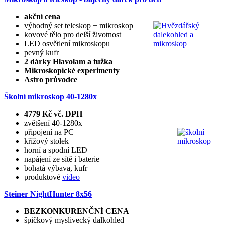
akční cena
výhodný set teleskop + mikroskop
kovové tělo pro delší životnost
LED osvětlení mikroskopu
pevný kufr
2 dárky Hlavolam a tužka
Mikroskopické experimenty
Astro průvodce
Školní mikroskop 40-1280x
4779 Kč vč. DPH
zvětšení 40-1280x
připojení na PC
křížový stolek
horní a spodní LED
napájení ze sítě i baterie
bohatá výbava, kufr
produktové
video
Steiner NightHunter 8x56
BEZKONKURENČNÍ CENA
špičkový myslivecký dalkohled