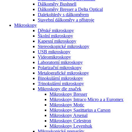
Dálkoměry Bushnell
Dálkoměry Bresser a Delta Optical
Dalekohledy s dálkoměrem
Stavební dálkoměry a přístroje
Mikroskopy
Dětské mikroskopy
Školní mikroskopy
Kapesní mikroskopy
Stereoskopické mikroskopy
USB mikroskopy
Videomikroskopy
Laboratorní mikroskopy
Polarizační mikroskopy
Metalografické mikroskopy
Binokulární mikroskopy
Trinokulární mikroskopy
Mikroskopy dle značek
Mikroskopy Bresser
Mikroskopy Intraco Micro a a Euromex
Mikroskopy Motic
Mikroskopy Sagittarius a Carson
Mikroskopy Arsenal
Mikroskopy Celestron
Mikroskopy Levenhuk
Mikroskopické preparáty