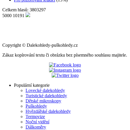
Celkem hlasů: 3803297
5000
10191
Copyright
©
Dalekohledy-puškohledy.cz
Zákaz kopírování textu či obrázku bez písemného souhlasu majitele.
Populární kategorie
Lovecké dalekohledy
Turistické dalekohledy
Dětské mikroskopy
Puškohledy
Hvězdářské dalekohledy
Termovize
Noční vidění
Dálkoměry