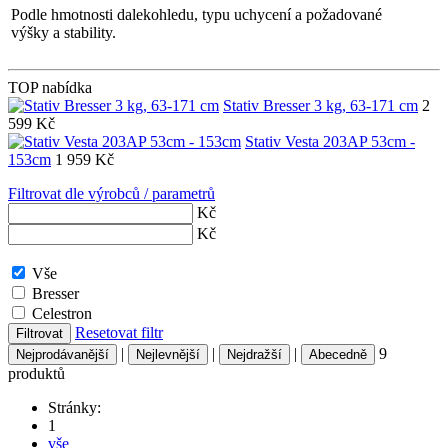
Podle hmotnosti dalekohledu, typu uchycení a požadované
výšky a stability.
TOP nabídka
Stativ Bresser 3 kg, 63-171 cm
2
599
Kč
Stativ Vesta 203AP 53cm -
153cm
1 959
Kč
Filtrovat dle výrobců / parametrů
Kč
Kč
Vše
Bresser
Celestron
Resetovat filtr
Filtrovat
|
|
|
9
Nejprodávanější
Nejlevnější
Nejdražší
Abecedně
produktů
Stránky:
1
vše