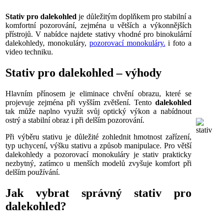
Stativ pro dalekohled
je důležitým doplňkem pro stabilní a
komfortní pozorování, zejména u větších a výkonnějších
přístrojů. V nabídce najdete stativy vhodné pro binokulární
dalekohledy, monokuláry,
pozorovací monokuláry.
i foto a
video techniku.
Stativ pro dalekohled – výhody
Hlavním přínosem je eliminace chvění obrazu, které se
projevuje zejména při vyšším zvětšení. Tento
dalekohled
tak může naplno využít svůj optický výkon a nabídnout
ostrý a stabilní obraz i při delším pozorování.
Při výběru stativu je důležité zohlednit hmotnost zařízení,
typ uchycení, výšku stativu a způsob manipulace. Pro větší
dalekohledy a pozorovací monokuláry je stativ prakticky
nezbytný, zatímco u menších modelů zvyšuje komfort při
delším používání.
Jak vybrat správný stativ pro
dalekohled?