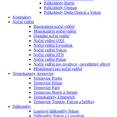
Puškohledy Burris
Puškohledy Optisan
Puškohledy Delta Optical a Yukon
Kolimátory
Noční vidění
Binokulární noční vidění
Monokulární noční vidění
Digitální noční vidění
Noční vidění OXE
Noční vidění Levenhuk
Noční vidění Yukon
Noční vidění ATN
Noční vidění Pulsar
Noční vidění pro myslivce - neviditelný přísvit
Příslušenství pro noční vidění
Termokamery, termovize
Termovize Pixfra
Termovize Pulsar
Termovize Pard
Termovize Burris a Steiner
Termokamery Ermenrich
Termovize Topdon, Falcon a InfiRay
Dálkoměry
Laserové dálkoměry Nikon
Dálkoměry Yukon a Levenhuk