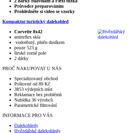
2 dárky Hlavolam a Flexi tužka
Průvodce preparováním
Prohlédněte si video se vzorky
Kompaktní turistický dalekohled
Corvette 8x42
antireflex skla
vodotěsný, plněn dusíkem
pouze 523 g
široké zorné pole
2 dárky
PROČ NAKUPOVAT U NÁS
Specializovaný obchod
Poštovné od 89 Kč
3853 výdejních míst
Reklamace bez problémů
Nabídka 36 výrobců
Parametrické filtrování
INFORMACE PRO VÁS
Dalekohledy
Hvězdářské dalekohledy