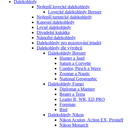
Dalekohledy
Nejlepší lovecké dalekohledy
Lovecké dalekohledy Bresser
Nejlepší turistické dalekohledy
Kapesní dalekohledy
Levné dalekohledy
Divadelní kukátka
Námořní dalekohledy
Dalekohledy pro pozorování letadel
Dalekohledy dle výrobců
Dalekohledy Bresser
Hunter a Jagd
Saturn a Corvette
Condor, Pirsch a Wave
Zoomar a Nautic
National Geographic
Dalekohledy Fomei
Diplomat a Mariner
Beater a Terra
Leader R, WR, ED PRO
Foreman
Bird
Dalekohledy Nikon
Nikon Aculon, Action EX, Prostaff
Nikon Monarch