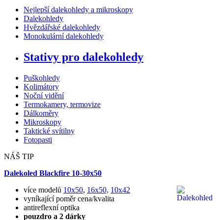
Nejlepší dalekohledy a mikroskopy
Dalekohledy
Hvězdářské dalekohledy
Monokulární dalekohledy
Stativy pro dalekohledy
Puškohledy
Kolimátory
Noční vidění
Termokamery, termovize
Dálkoměry
Mikroskopy
Taktické svítilny
Fotopasti
NÁŠ TIP
Dalekoled Blackfire
10-30x50
více modelů
10x50
,
16x50,
10x42
vyníkající poměr cena/kvalita
antireflexní optika
pouzdro a 2 dárky