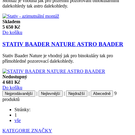
Montáž je vhodná jak pro pozemní pozorování binokulárními
dalekohledy tak astro dalekohledy.
Skladem
5 650
Kč
Do košíku
STATIV BAADER NATURE ASTRO BAADER
Stativ Baader Nature je vhodný jak pro binokuláry tak pro
přímohledné pozorovací dalekohledy.
Nedostupný
4 681
Kč
Do košíku
|
|
|
9
Nejprodávanější
Nejlevnější
Nejdražší
Abecedně
produktů
Stránky:
1
vše
KATEGORIE
ZNAČKY