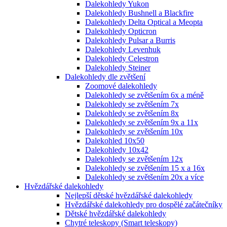
Dalekohledy Yukon
Dalekohledy Bushnell a Blackfire
Dalekohledy Delta Optical a Meopta
Dalekohledy Opticron
Dalekohledy Pulsar a Burris
Dalekohledy Levenhuk
Dalekohledy Celestron
Dalekohledy Steiner
Dalekohledy dle zvětšení
Zoomové dalekohledy
Dalekohledy se zvětšením 6x a méně
Dalekohledy se zvětšením 7x
Dalekohledy se zvětšením 8x
Dalekohledy se zvětšením 9x a 11x
Dalekohledy se zvětšením 10x
Dalekohled 10x50
Dalekohledy 10x42
Dalekohledy se zvětšením 12x
Dalekohledy se zvětšením 15 x a 16x
Dalekohledy se zvětšením 20x a více
Hvězdářské dalekohledy
Nejlepší dětské hvězdářské dalekohledy
Hvězdářské dalekohledy pro dospělé začátečníky
Dětské hvězdářské dalekohledy
Chytré teleskopy (Smart teleskopy)