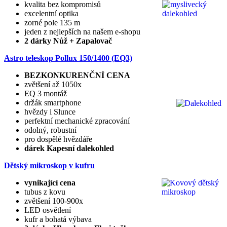
kvalita bez kompromisů
excelentní optika
zorné pole 135 m
jeden z nejlepších na našem e-shopu
2 dárky Nůž + Zapalovač
Astro teleskop Pollux
150/1400 (EQ3)
BEZKONKURENČNÍ CENA
zvětšení až 1050x
EQ 3 montáž
držák smartphone
hvězdy i Slunce
perfektní mechanické zpracování
odolný, robustní
pro dospělé hvězdáře
dárek Kapesní dalekohled
Dětský mikroskop v kufru
vynikající cena
tubus z kovu
zvětšení 100-900x
LED osvětlení
kufr a bohatá výbava