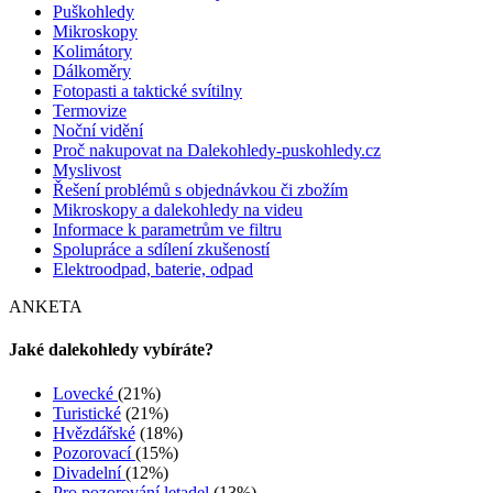
Puškohledy
Mikroskopy
Kolimátory
Dálkoměry
Fotopasti a taktické svítilny
Termovize
Noční vidění
Proč nakupovat na Dalekohledy-puskohledy.cz
Myslivost
Řešení problémů s objednávkou či zbožím
Mikroskopy a dalekohledy na videu
Informace k parametrům ve filtru
Spolupráce a sdílení zkušeností
Elektroodpad, baterie, odpad
ANKETA
Jaké dalekohledy vybíráte?
Lovecké
(21%)
Turistické
(21%)
Hvězdářské
(18%)
Pozorovací
(15%)
Divadelní
(12%)
Pro pozorování letadel
(13%)