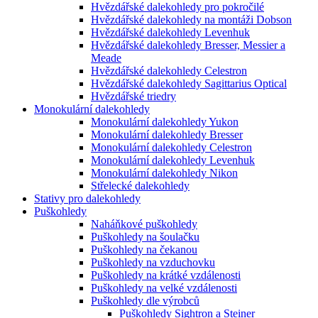
Hvězdářské dalekohledy pro pokročilé
Hvězdářské dalekohledy na montáži Dobson
Hvězdářské dalekohledy Levenhuk
Hvězdářské dalekohledy Bresser, Messier a
Meade
Hvězdářské dalekohledy Celestron
Hvězdářské dalekohledy Sagittarius Optical
Hvězdářské triedry
Monokulární dalekohledy
Monokulární dalekohledy Yukon
Monokulární dalekohledy Bresser
Monokulární dalekohledy Celestron
Monokulární dalekohledy Levenhuk
Monokulární dalekohledy Nikon
Střelecké dalekohledy
Stativy pro dalekohledy
Puškohledy
Naháňkové puškohledy
Puškohledy na šoulačku
Puškohledy na čekanou
Puškohledy na vzduchovku
Puškohledy na krátké vzdálenosti
Puškohledy na velké vzdálenosti
Puškohledy dle výrobců
Puškohledy Sightron a Steiner