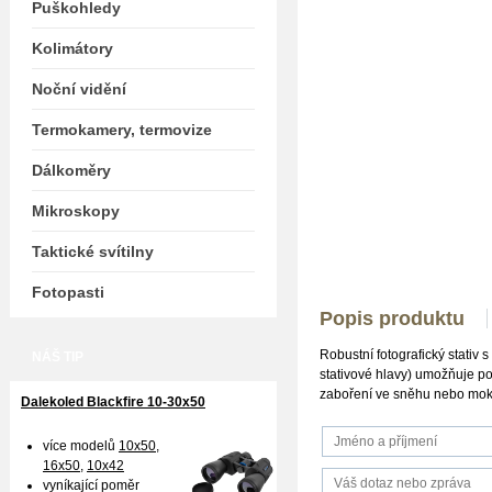
Puškohledy
Kolimátory
Noční vidění
Termokamery, termovize
Dálkoměry
Mikroskopy
Taktické svítilny
Fotopasti
Popis produktu
Robustní fotografický stativ
NÁŠ TIP
stativové hlavy) umožňuje po
zaboření ve sněhu nebo mokr
Dalekoled Blackfire
10-30x50
více modelů
10x50
,
16x50,
10x42
vyníkající poměr