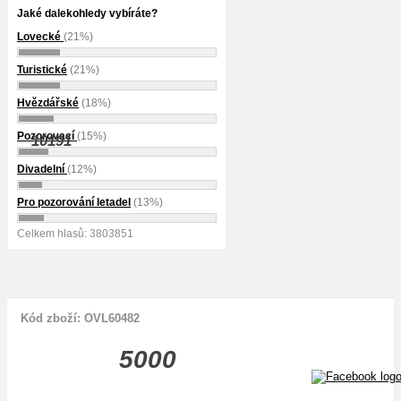
Jaké dalekohledy vybíráte?
Lovecké
(21%)
Turistické
(21%)
Hvězdářské
(18%)
Pozorovací
(15%)
10191
Divadelní
(12%)
Pro pozorování letadel
(13%)
Celkem hlasů: 3803851
Kód zboží: OVL60482
5000