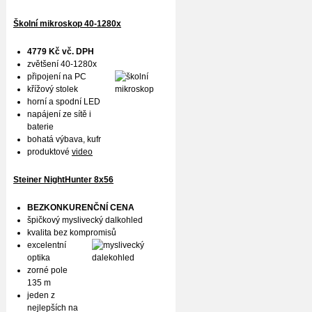
Školní mikroskop 40-1280x
4779 Kč vč. DPH
zvětšení 40-1280x
připojení na PC
křížový stolek
horní a spodní LED
napájení ze sítě i
baterie
bohatá výbava, kufr
produktové
video
Steiner NightHunter 8x56
BEZKONKURENČNÍ CENA
špičkový myslivecký dalkohled
kvalita bez kompromisů
excelentní
optika
zorné pole
135 m
jeden z
nejlepších na