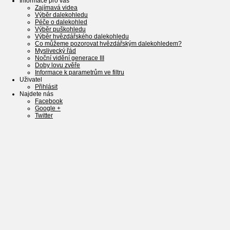
Informace pro vás
Zajímavá videa
Výběr dalekohledu
Péče o dalekohled
Výběr puškohledu
Výběr hvězdářského dalekohledu
Co můžeme pozorovat hvězdářským dalekohledem?
Myslivecký řád
Noční vidění generace III
Doby lovu zvěře
Informace k parametrům ve filtru
Uživatel
Přihlásit
Najdete nás
Facebook
Google +
Twitter