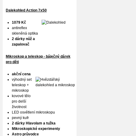
Dalekohled Action 7x50
1079 Kč
antireflex
skleněná optika
2 dárky nůž a
zapalovač
Mikroskop a teleskop - báječný dárek
pro děti
akční cena
výhodný set
teleskop +
mikroskop
kovové tělo
pro delší
životnost
LED osvětlení mikroskopu
pevný kufr
2 dárky Hlavolam a tužka
Mikroskopické experimenty
Astro průvodce