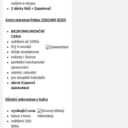
našem e-shopu
2 dárky Nůž + Zapalovač
Astro teleskop Pollux
150/1400 (EQ3)
BEZKONKURENČNÍ
CENA
zvětšení až 1050x
EQ 3 montáž
držák smartphone
hvězdy i Slunce
perfektní mechanické
zpracování
odolný, robustní
pro dospělé hvězdáře
dárek Kapesní
dalekohled
Dětský mikroskop v kufru
vynikající cena
tubus z kovu
zvětšení 100-
900x