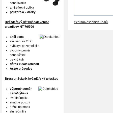
cena/kvalita
antireflexní optika
pouzdro a 2 dárky
Hvězdářský dětský dalekohled
Ochrana osobních údajů
zrcadlový NT 76/700
akčí cena
zvětšení až 232x
hvězdy i pozemní cíle
výborný poměr
cena/užitek
pevný kufr
dárek k dalekohledu
Astro průvodce
Bresser Solarix hvězdářský teleskop
výborný poměr
cena/výbava
kvalitní optika
snadné použití
držák na mobil
sluneční filtr