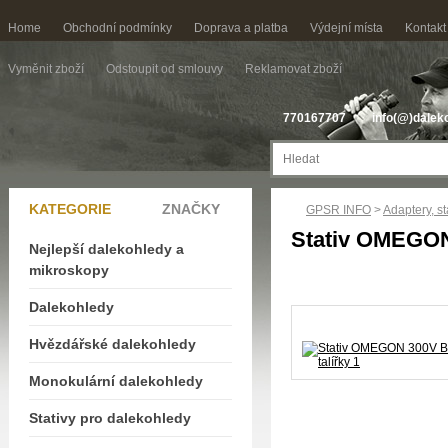
Home
Obchodní podmínky
Doprava a platba
Výdejní místa
Kontakt
Vyměnit zboží
Odstoupit od smlouvy
Reklamovat zboží
770167707
info(@)dalek
KATEGORIE
ZNAČKY
GPSR INFO
>
Adaptery, st
Stativ OMEGON 
Nejlepší dalekohledy a
mikroskopy
Dalekohledy
Hvězdářské dalekohledy
Monokulární dalekohledy
Stativy pro dalekohledy