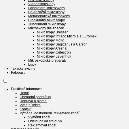
USB mikroskopy
Videomikroskopy
Laboratorní mikroskopy
Polarizační mikroskopy
Metalografické mikroskopy
Binokulární mikroskopy
Trinokulární mikroskopy
Mikroskopy dle značek
Mikroskopy Bresser
Mikroskopy Intraco Micro a a Euromex
Mikroskopy Motic
Mikroskopy Sagittarius a Carson
Mikroskopy Arsenal
Mikroskopy Celestron
Mikroskopy Levenhuk
Mikroskopické preparáty
Lupy
Taktické svítilny
Fotopasti
Praktické informace
Home
Obchodní podmínky
Doprava a platba
Výdejní místa
Kontakt
Výměna, odstoupení, reklamace zboží
Vyměnit zboží
Odstoupit od smlouvy
Reklamovat zboží