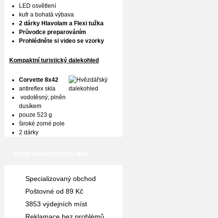
LED osvětlení
kufr a bohatá výbava
2 dárky Hlavolam a Flexi tužka
Průvodce preparováním
Prohlédněte si video se vzorky
Kompaktní turistický dalekohled
Corvette 8x42
antireflex skla
vodotěsný, plněn
dusíkem
pouze 523 g
široké zorné pole
2 dárky
PROČ NAKUPOVAT U NÁS
Specializovaný obchod
Poštovné od 89 Kč
3853 výdejních míst
Reklamace bez problémů