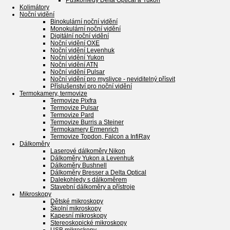
Puškohledy Delta Optical a Yukon
Kolimátory
Noční vidění
Binokulární noční vidění
Monokulární noční vidění
Digitální noční vidění
Noční vidění OXE
Noční vidění Levenhuk
Noční vidění Yukon
Noční vidění ATN
Noční vidění Pulsar
Noční vidění pro myslivce - neviditelný přísvit
Příslušenství pro noční vidění
Termokamery, termovize
Termovize Pixfra
Termovize Pulsar
Termovize Pard
Termovize Burris a Steiner
Termokamery Ermenrich
Termovize Topdon, Falcon a InfiRay
Dálkoměry
Laserové dálkoměry Nikon
Dálkoměry Yukon a Levenhuk
Dálkoměry Bushnell
Dálkoměry Bresser a Delta Optical
Dalekohledy s dálkoměrem
Stavební dálkoměry a přístroje
Mikroskopy
Dětské mikroskopy
Školní mikroskopy
Kapesní mikroskopy
Stereoskopické mikroskopy