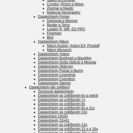
Saturn a Corvette
Condor, Pirsch a Wave
Zoomar a Nautic
National Geographic
Dalekohledy Fomei
Diplomat a Mariner
Beater a Terra
Leader R, WR, ED PRO
Foreman
Bird
Dalekohledy Nikon
Nikon Aculon, Action EX, Prostaff
Nikon Monarch
Dalekohledy Yukon
Dalekohledy Bushnell a Blackfire
Dalekohledy Delta Optical a Meopta
Dalekohledy Opticron
Dalekohledy Pulsar a Burris
Dalekohledy Levenhuk
Dalekohledy Celestron
Dalekohledy Steiner
Dalekohledy dle zvětšení
Zoomové dalekohledy
Dalekohledy se zvětšením 6x a méně
Dalekohledy se zvětšením 7x
Dalekohledy se zvětšením 8x
Dalekohledy se zvětšením 9x a 11x
Dalekohledy se zvětšením 10x
Dalekohled 10x50
Dalekohledy 10x42
Dalekohledy se zvětšením 12x
Dalekohledy se zvětšením 15 x a 16x