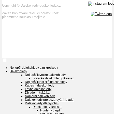
Copyright
©
Dalekohledy-puškohledy.cz
Zákaz kopírování textu či obrázku bez
písemného souhlasu majitele.
Nejlepší dalekohledy a mikroskopy
Dalekohledy
Nejlepší lovecké dalekohledy
Lovecké dalekohledy Bresser
Nejlepší turistické dalekohledy
Kapesní dalekohledy
Levné dalekohledy
Divadelní kukátka
Námořní dalekohledy
Dalekohledy pro pozorování letadel
Dalekohledy dle výrobců
Dalekohledy Bresser
Hunter a Jagd