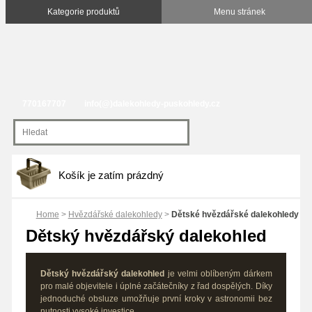
770167707
info(@)dalekohledy-puskohledy.cz
Košík je zatím prázdný
Home
>
Hvězdářské dalekohledy
>
Dětské hvězdářské dalekohledy
Dětský hvězdářský dalekohled
Dětský hvězdářský dalekohled
je velmi oblíbeným dárkem
pro malé objevitele i úplné začátečníky z řad dospělých. Díky
jednoduché obsluze umožňuje první kroky v astronomii bez
nutnosti vysoké investice.