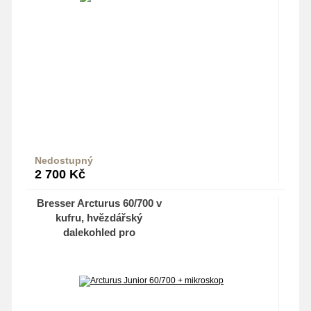
Nedostupný
Do košíku
2 700
Kč
Bresser Arcturus 60/700 v
kufru, hvězdářský
dalekohled pro
děti+Mikroskop pro
smartphone 40x-60x