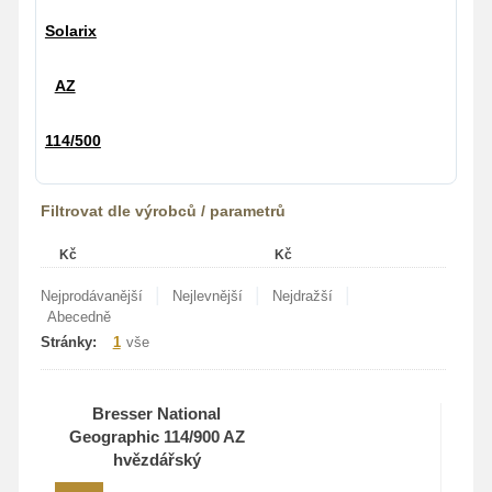
Filtrovat dle výrobců / parametrů
Kč
Kč
|
|
|
Nejprodávanější
Nejlevnější
Nejdražší
Abecedně
Stránky:
1
vše
Bresser National
Geographic 114/900 AZ
hvězdářský
dalekohled+svítící