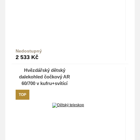
Nedostupný
2 533
Kč
Hvězdářský dětský
dalekohled čočkový AR
60/700 v kufru+svítící
nálepka Měsíc a Astro
TOP
průvodce