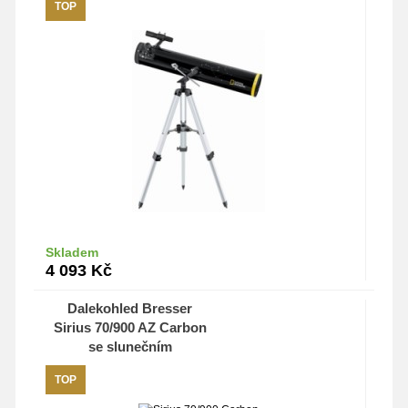
TOP
nálepka Měsíc
Skladem
Do košíku
4 093
Kč
Dalekohled Bresser
Sirius 70/900 AZ Carbon
se slunečním
filtrem+svítící nálepka
TOP
Měsíc