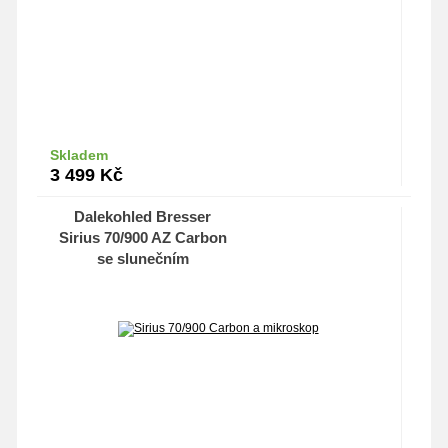
Skladem
Do košíku
3 499
Kč
Dalekohled Bresser
Sirius 70/900 AZ Carbon
se slunečním
filtrem+Mikroskop pro
smartphone 40x-60x