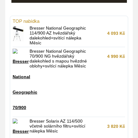
TOP nabídka
Bresser National Geographic
114/900 AZ hvězdářský
4 093
Kč
dalekohled+svítící nálepka
Měsíc
Bresser National Geographic
70/900 NG hvězdářský
4 990
Kč
dalekohled s mapou hvězdné
oblohy+svítící nálepka Měsíc
Bresser Solarix AZ 114/500
včetně solárního filtru+svítící
3 820
Kč
nálepka Měsíc