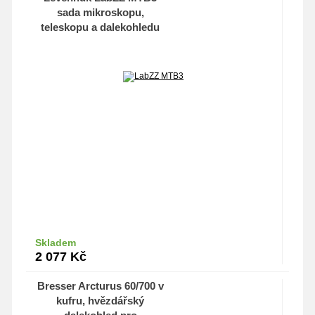
sada mikroskopu,
teleskopu a dalekohledu
Skladem
Do košíku
2 077
Kč
Bresser Arcturus 60/700 v
kufru, hvězdářský