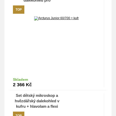
dalekohled pro
děti+svítící nálepka Měsíc
TOP
Skladem
Do košíku
2 366
Kč
Set dětský mikroskop a
hvězdářský dalekohled v
kufru + hlavolam a flexi
tužka
TOP