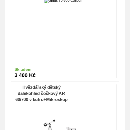
Skladem
Do košíku
3 400
Kč
Hvězdářský dětský
dalekohled čočkový AR
60/700 v kufru+Mikroskop
pro smartphone 40x-60x