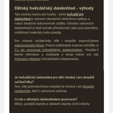
Dětský hvězdářský dalekohled - výhody
Tyto modely nejsou jen hračky – tento
hvězdářský
dalekohled
je vybaven standardní skleněnou optikou a
nabízí skutečné astronomické zážitky. Výhodou vybraných
dalekohledů je také bohaté příslušenství, jako jsou planisféry,
vzdělávací materiály nebo plakáty.
Pro zvídavé začátečníky děti i dospělé doporučujeme
astronomickém fórum
. Pokud potřebujete inspiraci přečtěte si
Co lze pozorovat hvězdářským dalekohledem.
Hledáte-li
teprve informace a uvažujete o koupi máme pro vás
Průvodce výběrem
hvězdářského dalekohledu.
Je hvězdářský dalekohled pro děti vhodný i pro dospělé
začátečníky?
Ano, díky jednoduchému ovládání je vhodný i pro
dospělé
začátečníky
, kteří s astronomií začínají.
Co lze s dětským dalekohledem pozorovat?
Měsíc, jasnější planety a základní objekty noční oblohy.