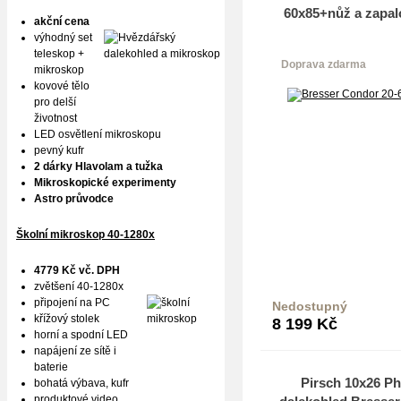
60x85+nůž a zapal
akční cena
výhodný set
teleskop +
Doprava zdarma
mikroskop
kovové tělo
pro delší
životnost
LED osvětlení mikroskopu
pevný kufr
2 dárky Hlavolam a tužka
Mikroskopické experimenty
Astro průvodce
Školní mikroskop 40-1280x
4779 Kč vč. DPH
zvětšení 40-1280x
připojení na PC
Nedostupný
křížový stolek
8 199
Kč
horní a spodní LED
napájení ze sítě i
baterie
Pirsch 10x26 P
bohatá výbava, kufr
produktové
video