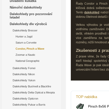
Divadelní kukátka
Řady Condor a Pirsch 
Námořní dalekohledy
klíčová dobrá světelnos
Tento
dalekohled
nabízí
Dalekohledy pro pozorování
dobrou čitelnost detailů i
letadel
Dalekohledy dle výrobců
Velkou výhodou je vodo
vnitřnímu zamlžování. D
Dalekohledy Bresser
dešti, vlhkém prostředí
Hunter a Jagd
více zaměřena na turis
rozměry, nižší hmotnost 
Saturn a Corvette
Condor, Pirsch a Wave
Zkušenosti z pra
Zoomar a Nautic
Z praxe víme, že řady C
kteří hledají spolehliv
National Geographic
Řada Wave je pak ideální 
Dalekohledy Fomei
univerzální řešení bez z
Dalekohledy Nikon
Dalekohledy Yukon
Dalekohledy Bushnell a Blackfire
Dalekohledy Delta Optical a Meopta
TOP nabídka
Dalekohledy Opticron
Dalekohledy Pulsar a Burris
Pirsch 8x56 