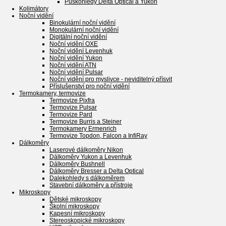
Puškohledy Delta Optical a Yukon
Kolimátory
Noční vidění
Binokulární noční vidění
Monokulární noční vidění
Digitální noční vidění
Noční vidění OXE
Noční vidění Levenhuk
Noční vidění Yukon
Noční vidění ATN
Noční vidění Pulsar
Noční vidění pro myslivce - neviditelný přísvit
Příslušenství pro noční vidění
Termokamery, termovize
Termovize Pixfra
Termovize Pulsar
Termovize Pard
Termovize Burris a Steiner
Termokamery Ermenrich
Termovize Topdon, Falcon a InfiRay
Dálkoměry
Laserové dálkoměry Nikon
Dálkoměry Yukon a Levenhuk
Dálkoměry Bushnell
Dálkoměry Bresser a Delta Optical
Dalekohledy s dálkoměrem
Stavební dálkoměry a přístroje
Mikroskopy
Dětské mikroskopy
Školní mikroskopy
Kapesní mikroskopy
Stereoskopické mikroskopy