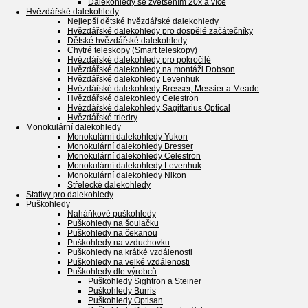
Dalekohledy se zvětšením 20x a více
Hvězdářské dalekohledy
Nejlepší dětské hvězdářské dalekohledy
Hvězdářské dalekohledy pro dospělé začátečníky
Dětské hvězdářské dalekohledy
Chytré teleskopy (Smart teleskopy)
Hvězdářské dalekohledy pro pokročilé
Hvězdářské dalekohledy na montáži Dobson
Hvězdářské dalekohledy Levenhuk
Hvězdářské dalekohledy Bresser, Messier a Meade
Hvězdářské dalekohledy Celestron
Hvězdářské dalekohledy Sagittarius Optical
Hvězdářské triedry
Monokulární dalekohledy
Monokulární dalekohledy Yukon
Monokulární dalekohledy Bresser
Monokulární dalekohledy Celestron
Monokulární dalekohledy Levenhuk
Monokulární dalekohledy Nikon
Střelecké dalekohledy
Stativy pro dalekohledy
Puškohledy
Naháňkové puškohledy
Puškohledy na šoulačku
Puškohledy na čekanou
Puškohledy na vzduchovku
Puškohledy na krátké vzdálenosti
Puškohledy na velké vzdálenosti
Puškohledy dle výrobců
Puškohledy Sightron a Steiner
Puškohledy Burris
Puškohledy Optisan