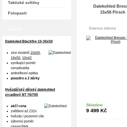
Taktické svítilny
Dalekohled Bres
15x56 Pirsch
Fotopasti
Doprava zdarma
NÁŠ TIP
Dalekoled Blackfire
10-30x50
více modelů
10x50
,
16x50,
10x42
vyníkající poměr
cena/kvalita
antireflexní optika
pouzdro a 2 dárky
Hvězdářský dětský dalekohled
zrcadlový NT 76/700
Skladem
akčí cena
Do k
9 499
Kč
zvětšení až 232x
hvězdy i pozemní cíle
výborný poměr
cena/užitek