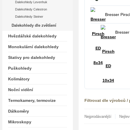
Dalekohledy Levenhuk
Dalekohledy Celestron
Bresser Pirs
Dalekohledy Steiner
Dalekohledy dle zvětšení
Bresser
Hvězdářské dalekohledy
Monokulární dalekohledy
Stativy pro dalekohledy
Puškohledy
Kolimátory
Noční vidění
Termokamery, termovize
Filtrovat dle výrobců /
Dálkoměry
|
Nejprodávanější
Nejlev
Mikroskopy