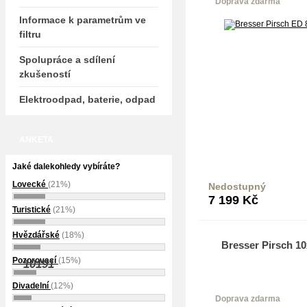
Doprava zdarma
Informace k parametrům ve
filtru
Spolupráce a sdílení
zkušeností
Elektroodpad, baterie, odpad
ANKETA
Jaké dalekohledy vybíráte?
Lovecké
(21%)
Nedostupný
Do k
7 199
Kč
Turistické
(21%)
Hvězdářské
(18%)
Bresser Pirsch 1
Pozorovací
(15%)
10191
Divadelní
(12%)
Doprava zdarma