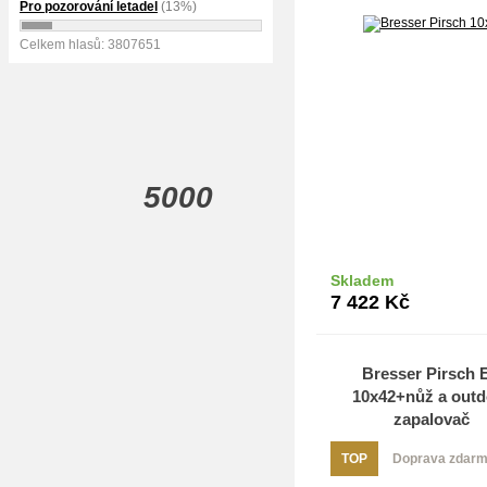
Pro pozorování letadel
(13%)
Celkem hlasů: 3807651
5000
Skladem
Do k
7 422
Kč
Bresser Pirsch 
10x42+nůž a outd
zapalovač
TOP
Doprava zdar