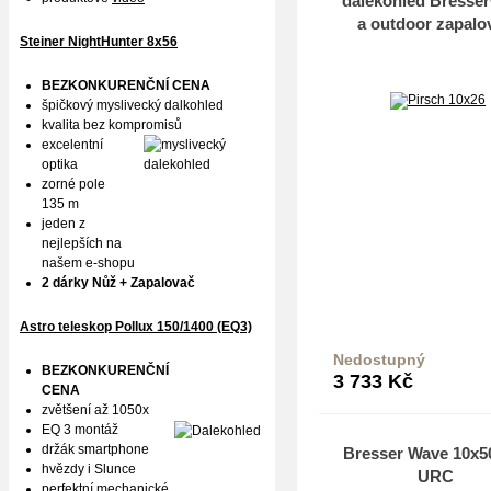
dalekohled Bresse
a outdoor zapalo
Steiner NightHunter 8x56
BEZKONKURENČNÍ CENA
špičkový myslivecký dalkohled
kvalita bez kompromisů
excelentní
optika
zorné pole
135 m
jeden z
nejlepších na
našem e-shopu
2 dárky Nůž + Zapalovač
Astro teleskop Pollux
150/1400 (EQ3)
Nedostupný
BEZKONKURENČNÍ
3 733
Kč
CENA
zvětšení až 1050x
EQ 3 montáž
držák smartphone
Bresser Wave 10x
hvězdy i Slunce
URC
perfektní mechanické