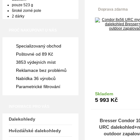
zapalovač
pouze 523 g
Doprava zdarma
široké zorné pole
2 dárky
PROČ NAKUPOVAT U NÁS
Specializovaný obchod
Poštovné od 89 Kč
3853 výdejních míst
Reklamace bez problémů
Nabídka 36 výrobců
Parametrické filtrování
Skladem
Do k
5 993
Kč
INFORMACE PRO VÁS
Dalekohledy
Bresser Condor 1
URC dalekohled+n
Hvězdářské dalekohledy
outdoor zapalov