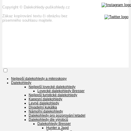
Copyright
©
Dalekohledy-puškohledy.cz
Zákaz kopírování textu či obrázku bez
písemného souhlasu majitele.
Nejlepší dalekohledy a mikroskopy
Dalekohledy
Nejlepší lovecké dalekohledy
Lovecké dalekohledy Bresser
Nejlepší turistické dalekohledy
Kapesní dalekohledy
Levné dalekohledy
Divadelní kukátka
Námořní dalekohledy
Dalekohledy pro pozorování letadel
Dalekohledy dle výrobců
Dalekohledy Bresser
Hunter a Jagd