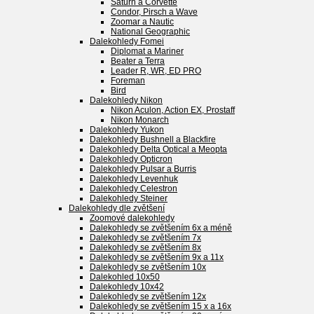
Saturn a Corvette
Condor, Pirsch a Wave
Zoomar a Nautic
National Geographic
Dalekohledy Fomei
Diplomat a Mariner
Beater a Terra
Leader R, WR, ED PRO
Foreman
Bird
Dalekohledy Nikon
Nikon Aculon, Action EX, Prostaff
Nikon Monarch
Dalekohledy Yukon
Dalekohledy Bushnell a Blackfire
Dalekohledy Delta Optical a Meopta
Dalekohledy Opticron
Dalekohledy Pulsar a Burris
Dalekohledy Levenhuk
Dalekohledy Celestron
Dalekohledy Steiner
Dalekohledy dle zvětšení
Zoomové dalekohledy
Dalekohledy se zvětšením 6x a méně
Dalekohledy se zvětšením 7x
Dalekohledy se zvětšením 8x
Dalekohledy se zvětšením 9x a 11x
Dalekohledy se zvětšením 10x
Dalekohled 10x50
Dalekohledy 10x42
Dalekohledy se zvětšením 12x
Dalekohledy se zvětšením 15 x a 16x