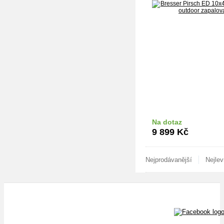
Na dotaz
Do k
9 899
Kč
|
Nejprodávanější
Nejlev