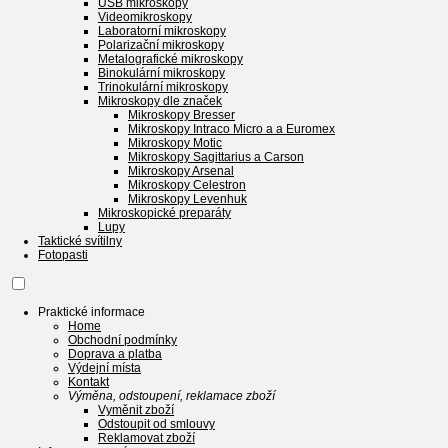
USB mikroskopy
Videomikroskopy
Laboratorní mikroskopy
Polarizační mikroskopy
Metalografické mikroskopy
Binokulární mikroskopy
Trinokulární mikroskopy
Mikroskopy dle značek
Mikroskopy Bresser
Mikroskopy Intraco Micro a a Euromex
Mikroskopy Motic
Mikroskopy Sagittarius a Carson
Mikroskopy Arsenal
Mikroskopy Celestron
Mikroskopy Levenhuk
Mikroskopické preparáty
Lupy
Taktické svítilny
Fotopasti
Praktické informace
Home
Obchodní podmínky
Doprava a platba
Výdejní místa
Kontakt
Výměna, odstoupení, reklamace zboží
Vyměnit zboží
Odstoupit od smlouvy
Reklamovat zboží