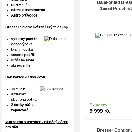
Dalekohled Bres
pevný kufr
15x56 Pirsch E
dárek k dalekohledu
Astro průvodce
Bresser Solarix hvězdářský teleskop
výborný poměr
cena/výbava
kvalitní optika
snadné použití
držák na mobil
sluneční filtr
Dalekohled Action 7x50
1079 Kč
antireflex
skleněná optika
Skladem
2 dárky nůž a
Do k
9 999
Kč
zapalovač
Mikroskop a teleskop - báječný dárek
pro děti
Bresser Condor 