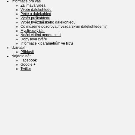
Informace pro vás
Zajímavá videa
Výběr dalekohledu
Péče o dalekohled
Výběr puškohledu
Výběr hvězdářského dalekohledu
Co můžeme pozorovat hvězdářským dalekohledem?
Myslivecký řád
Noční vidění generace III
Doby lovu zvěře
Informace k parametrům ve filtru
Uživatel
Přihlásit
Najdete nás
Facebook
Google +
Twitter