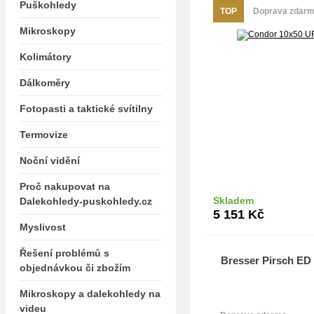
Puškohledy
TOP
Doprava zdar
Mikroskopy
Kolimátory
Dálkoměry
Fotopasti a taktické svítilny
Termovize
Noční vidění
Proč nakupovat na
Skladem
Dalekohledy-puskohledy.cz
Do k
5 151
Kč
Myslivost
Řešení problémů s
Bresser Pirsch ED
objednávkou či zbožím
Mikroskopy a dalekohledy na
videu