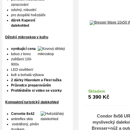
zpracování
odolný, robustní
pro dospělé hvězdáře
dárek Kapesní
dalekohled
Dětský mikroskop v kufru
vynikající cena
tubus z kovu
zvětšení 100-
900x
LED osvětlení
kufr a bohatá výbava
2 dárky Hlavolam a Flexi tužka
Průvodce preparováním
Prohlédněte si video se vzorky
Skladem
Do k
5 390
Kč
Kompaktní turistický dalekohled
Corvette 8x42
Condor 8x56 U
antireflex skla
myslivecký daleko
vodotěsný, plněn
Bresser+nůž a out
dusíkem