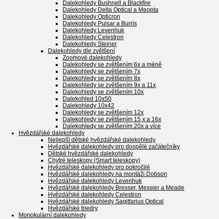
Dalekohledy Bushnell a Blackfire
Dalekohledy Delta Optical a Meopta
Dalekohledy Opticron
Dalekohledy Pulsar a Burris
Dalekohledy Levenhuk
Dalekohledy Celestron
Dalekohledy Steiner
Dalekohledy dle zvětšení
Zoomové dalekohledy
Dalekohledy se zvětšením 6x a méně
Dalekohledy se zvětšením 7x
Dalekohledy se zvětšením 8x
Dalekohledy se zvětšením 9x a 11x
Dalekohledy se zvětšením 10x
Dalekohled 10x50
Dalekohledy 10x42
Dalekohledy se zvětšením 12x
Dalekohledy se zvětšením 15 x a 16x
Dalekohledy se zvětšením 20x a více
Hvězdářské dalekohledy
Nejlepší dětské hvězdářské dalekohledy
Hvězdářské dalekohledy pro dospělé začátečníky
Dětské hvězdářské dalekohledy
Chytré teleskopy (Smart teleskopy)
Hvězdářské dalekohledy pro pokročilé
Hvězdářské dalekohledy na montáži Dobson
Hvězdářské dalekohledy Levenhuk
Hvězdářské dalekohledy Bresser, Messier a Meade
Hvězdářské dalekohledy Celestron
Hvězdářské dalekohledy Sagittarius Optical
Hvězdářské triedry
Monokulární dalekohledy