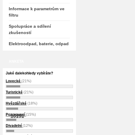
Informace k parametrům ve
filtru
Spolupráce a sdílení
zkušeností
Elektroodpad, baterie, odpad
ANKETA
Jaké dalekohledy vybíráte?
Lovecké
(21%)
Turistické
(21%)
Hvězdářské
(18%)
Pozorovací
(15%)
10191
Divadelní
(12%)