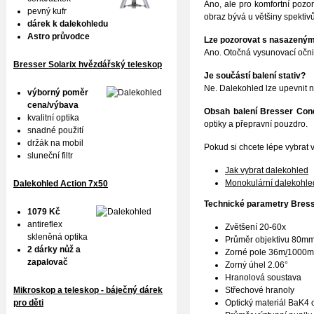
Ano, ale pro komfortní pozor
pevný kufr
obraz bývá u většiny spektivů
dárek k dalekohledu
Astro průvodce
Lze pozorovat s nasazeným
Ano. Otočná vysunovací očni
Bresser Solarix hvězdářský teleskop
Je součástí balení stativ?
Ne. Dalekohled lze upevnit n
výborný poměr
cena/výbava
Obsah balení
Bresser
Cond
kvalitní optika
optiky a přepravní pouzdro.
snadné použití
držák na mobil
Pokud si chcete lépe vybrat
sluneční filtr
Jak vybrat dalekohled
Monokulární dalekohle
Dalekohled Action 7x50
Technické parametry
Bres
1079 Kč
antireflex
Zvětšení 20-60x
skleněná optika
Průměr objektivu 80m
2 dárky nůž a
Zorné pole 36m
/
1000m 
zapalovač
Zorný úhel 2.06°
Hranolová soustava
Mikroskop a teleskop - báječný dárek
Střechové hranoly
pro děti
Optický materiál BaK4 o