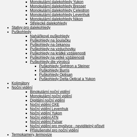
Monokulární dalekohledy Yukon
Monokulární dalekohledy Bresser
Monokulární dalekohledy Celestron
Monokulární dalekohledy Levenhuk
Monokulární dalekohledy Nikon
Střelecké dalekohledy
Stativy pro dalekohledy
Puškohledy
Naháňkové puškohledy
Puškohledy na šoulačku
Puškohledy na čekanou
Puškohledy na vzduchovku
Puškohledy na krátké vzdálenosti
Puškohledy na velké vzdálenosti
Puškohledy dle výrobců
Puškohledy Sightron a Steiner
Puškohledy Burris
Puškohledy Optisan
Puškohledy Delta Optical a Yukon
Kolimátory
Noční vidění
Binokulární noční vidění
Monokulární noční vidění
Digitální noční vidění
Noční vidění OXE
Noční vidění Levenhuk
Noční vidění Yukon
Noční vidění ATN
Noční vidění Pulsar
Noční vidění pro myslivce - neviditelný přísvit
Příslušenství pro noční vidění
Termokamery, termovize