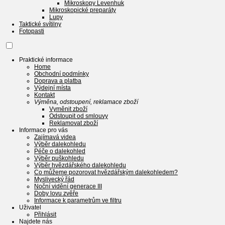
Mikroskopy Levenhuk
Mikroskopické preparáty
Lupy
Taktické svítilny
Fotopasti
Praktické informace
Home
Obchodní podmínky
Doprava a platba
Výdejní místa
Kontakt
Výměna, odstoupení, reklamace zboží
Vyměnit zboží
Odstoupit od smlouvy
Reklamovat zboží
Informace pro vás
Zajímavá videa
Výběr dalekohledu
Péče o dalekohled
Výběr puškohledu
Výběr hvězdářského dalekohledu
Co můžeme pozorovat hvězdářským dalekohledem?
Myslivecký řád
Noční vidění generace III
Doby lovu zvěře
Informace k parametrům ve filtru
Uživatel
Přihlásit
Najdete nás