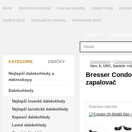
Home
Obchodní podmínky
Doprava a platba
Výdejní místa
Kontakt
Vyměnit zboží
Odstoupit od smlouvy
Reklamovat zboží
770167707
info(@)dalek
KATEGORIE
ZNAČKY
Dalekohledy
>
Dalekohled
Gen. II., URC, Spektiv +n
Nejlepší dalekohledy a
Bresser Condor
mikroskopy
zapalovač
Dalekohledy
Nejlepší lovecké dalekohledy
Doprava zdarma
Nejlepší turistické dalekohledy
Kapesní dalekohledy
Levné dalekohledy