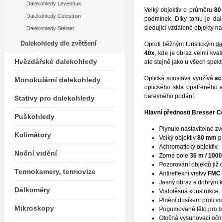
Dalekohledy Levenhuk
Velký objektiv o průměru
8
Dalekohledy Celestron
podmínek. Díky tomu je dal
sledující vzdálené objekty na
Dalekohledy Steiner
Dalekohledy dle zvětšení
Oproti běžným turistickým
d
40x
, kde je obraz velmi kval
Hvězdářské dalekohledy
ale stejně jako u všech spekti
Optická soustava využívá
ac
Monokulární dalekohledy
optického skla opatřeného a
barevného podání.
Stativy pro dalekohledy
Hlavní přednosti Bresser C
Puškohledy
Plynule nastavitelné z
Kolimátory
Velký objektiv
80 mm
p
Achromatický objektiv.
Noční vidění
Zorné pole
36 m / 100
Pozorování objektů již
Termokamery, termovize
Antireflexní vrstvy
FMC
Jasný obraz s dobrým 
Dálkoměry
Vodotěsná konstrukce.
Plnění dusíkem proti v
Mikroskopy
Pogumované tělo pro 
Otočná vysunovací oč