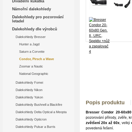
Divadelní kukátka
Námořní dalekohledy
Dalekohledy pro pozorování
letadel
Dalekohledy dle výrobců
Dalekohledy Bresser
Hunter a Jagd
Saturn a Corvette
Condor, Pirsch a Wave
Zoomar a Nautic
National Geographic
Dalekohledy Fomei
Dalekohledy Nikon
Dalekohledy Yukon
Popis produktu
Dalekohledy Bushnell a Blackfire
Dalekohledy Delta Optical a Meopta
Bresser Condor 20-60x80 
pozorování přírody, zvěře, k
Dalekohledy Opticron
zvětšení 20x až 60x
, velký
Dalekohledy Pulsar a Burris
povedená řešení.