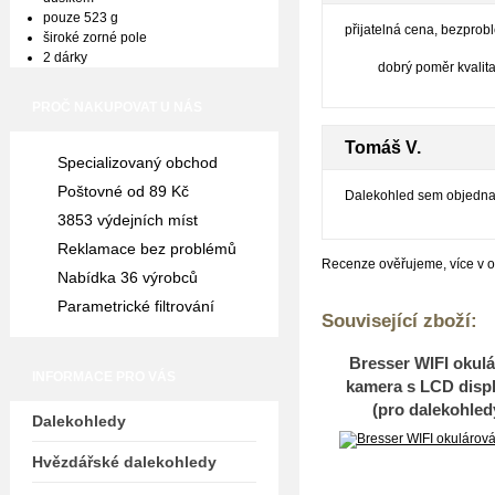
pouze 523 g
přijatelná cena, bezprob
široké zorné pole
2 dárky
dobrý poměr kvalit
PROČ NAKUPOVAT U NÁS
Tomáš V.
Specializovaný obchod
Poštovné od 89 Kč
Dalekohled sem objednal
3853 výdejních míst
Reklamace bez problémů
Recenze ověřujeme, více v 
Nabídka 36 výrobců
Parametrické filtrování
Související zboží:
Bresser WIFI okul
INFORMACE PRO VÁS
kamera s LCD disp
(pro dalekohled
Dalekohledy
teleskopy i mikros
Hvězdářské dalekohledy