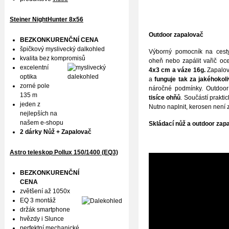
Steiner NightHunter 8x56
Outdoor zapalovač
BEZKONKURENČNÍ CENA
špičkový myslivecký dalkohled
Výborný pomocník na cesty
kvalita bez kompromisů
oheň nebo zapálit vařič oce
excelentní
4x3 cm a váze 16g.
Zapalo
optika
a
funguje tak za jakéhokoli
zorné pole
náročné podmínky. Outdoor
135 m
tisíce ohňů
. Součástí prakti
jeden z
Nutno naplnit, kerosen není
nejlepších na
našem e-shopu
S
kládací nůž a outdoor zap
2 dárky Nůž + Zapalovač
Astro teleskop Pollux
150/1400 (EQ3)
BEZKONKURENČNÍ
CENA
zvětšení až 1050x
EQ 3 montáž
držák smartphone
hvězdy i Slunce
perfektní mechanické