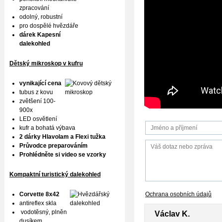
zpracování
odolný, robustní
pro dospělé hvězdáře
dárek Kapesní
dalekohled
Dětský mikroskop v kufru
vynikající cena
tubus z kovu
zvětšení 100-
900x
LED osvětlení
kufr a bohatá výbava
2 dárky Hlavolam a Flexi tužka
Průvodce preparováním
Prohlédněte si video se vzorky
Kompaktní turistický dalekohled
Corvette 8x42
Ochrana osobních údajů
antireflex skla
vodotěsný, plněn
Václav K.
dusíkem