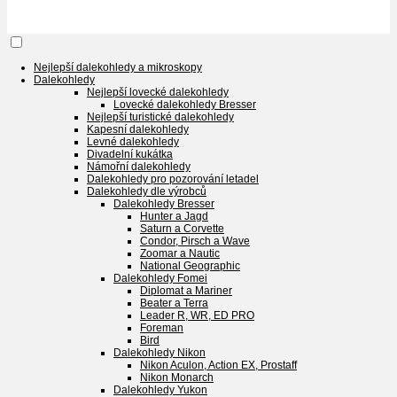
Nejlepší dalekohledy a mikroskopy
Dalekohledy
Nejlepší lovecké dalekohledy
Lovecké dalekohledy Bresser
Nejlepší turistické dalekohledy
Kapesní dalekohledy
Levné dalekohledy
Divadelní kukátka
Námořní dalekohledy
Dalekohledy pro pozorování letadel
Dalekohledy dle výrobců
Dalekohledy Bresser
Hunter a Jagd
Saturn a Corvette
Condor, Pirsch a Wave
Zoomar a Nautic
National Geographic
Dalekohledy Fomei
Diplomat a Mariner
Beater a Terra
Leader R, WR, ED PRO
Foreman
Bird
Dalekohledy Nikon
Nikon Aculon, Action EX, Prostaff
Nikon Monarch
Dalekohledy Yukon