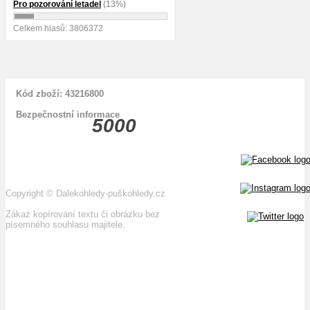
Pro pozorování letadel
(13%)
Celkem hlasů: 3806372
Kód zboží: 43216800
Bezpečnostní informace
5000
Copyright
©
Dalekohledy-puškohledy.cz
Zákaz kopírování textu či obrázku bez
písemného souhlasu majitele.