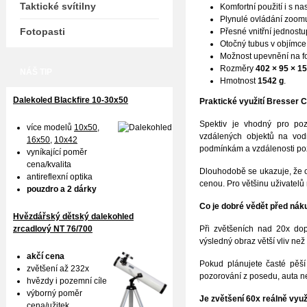
Taktické svítilny
Komfortní použití i s n
Plynulé ovládání zoom
Fotopasti
Přesné vnitřní jednostu
Otočný tubus v objímce
Možnost upevnění na fot
Rozměry
402 × 95 × 
NÁŠ TIP
Hmotnost
1542 g
.
Dalekoled Blackfire
10-30x50
Praktické využití Bresser C
Spektiv je vhodný pro pozo
více modelů
10x50
,
vzdálených objektů na vod
16x50,
10x42
podmínkám a vzdálenosti po
vyníkající poměr
cena/kvalita
Dlouhodobě se ukazuje, že o
antireflexní optika
cenou. Pro většinu uživatelů
pouzdro a 2 dárky
Co je dobré vědět před nák
Hvězdářský dětský dalekohled
zrcadlový NT 76/700
Při zvětšeních nad 20x dopo
výsledný obraz větší vliv ne
akčí cena
Pokud plánujete časté pěší 
zvětšení až 232x
pozorování z posedu, auta ne
hvězdy i pozemní cíle
výborný poměr
Je zvětšení 60x reálně využ
cena/užitek