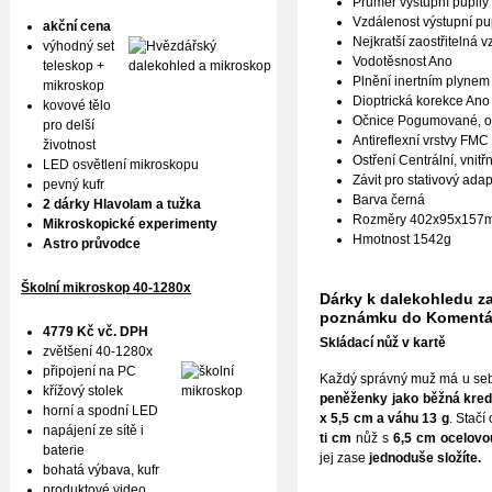
Průměr výstupní pupil
Vzdálenost výstupní p
akční cena
Nejkratší zaostřitelná 
výhodný set
Vodotěsnost Ano
teleskop +
Plnění inertním plynem 
mikroskop
Dioptrická korekce Ano
kovové tělo
Očnice Pogumované, o
pro delší
Antireflexní vrstvy FM
životnost
Ostření Centrální, vnitřn
LED osvětlení mikroskopu
Závit pro stativový ada
pevný kufr
Barva černá
2 dárky Hlavolam a tužka
Rozměry 402x95x157
Mikroskopické experimenty
Hmotnost 1542
g
Astro průvodce
Školní mikroskop 40-1280x
Dárky k dalekohledu za 
poznámku do Komentář
4779 Kč vč. DPH
S
kládací nůž v kartě
zvětšení 40-1280x
připojení na PC
Každý správný muž má u sebe
křížový stolek
peněženky jako běžná kredi
horní a spodní LED
x
5,5 cm a váhu 13 g
. Stačí
napájení ze sítě i
ti cm
nůž s
6,5 cm ocelovou
baterie
jej zase
jednoduše složíte.
bohatá výbava, kufr
produktové
video