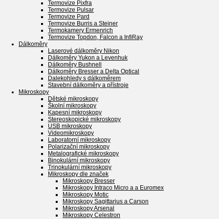
Termovize Pixfra
Termovize Pulsar
Termovize Pard
Termovize Burris a Steiner
Termokamery Ermenrich
Termovize Topdon, Falcon a InfiRay
Dálkoměry
Laserové dálkoměry Nikon
Dálkoměry Yukon a Levenhuk
Dálkoměry Bushnell
Dálkoměry Bresser a Delta Optical
Dalekohledy s dálkoměrem
Stavební dálkoměry a přístroje
Mikroskopy
Dětské mikroskopy
Školní mikroskopy
Kapesní mikroskopy
Stereoskopické mikroskopy
USB mikroskopy
Videomikroskopy
Laboratorní mikroskopy
Polarizační mikroskopy
Metalografické mikroskopy
Binokulární mikroskopy
Trinokulární mikroskopy
Mikroskopy dle značek
Mikroskopy Bresser
Mikroskopy Intraco Micro a a Euromex
Mikroskopy Motic
Mikroskopy Sagittarius a Carson
Mikroskopy Arsenal
Mikroskopy Celestron