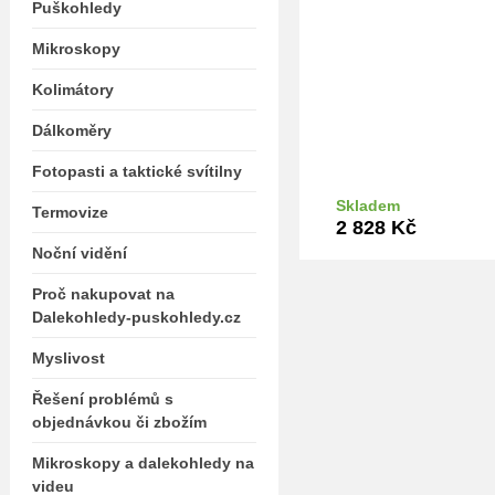
Puškohledy
Mikroskopy
Kolimátory
Dálkoměry
Fotopasti a taktické svítilny
Skladem
Termovize
Do k
2 828
Kč
Noční vidění
Proč nakupovat na
Dalekohledy-puskohledy.cz
Myslivost
Řešení problémů s
objednávkou či zbožím
Mikroskopy a dalekohledy na
videu