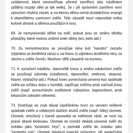
vzdálenost, která neumožňuje přesné zamíření, kdy nástřelem
zjištěný rozptyl střel je tak veliký, že i při správném zamíření není
vyloučen chybný zásah, a na kterou střela nemá dostatečnou energii
k okamžitému usmrcení zvěře. Této zásadě musí odpovídat volba
kulové zbraně a střeliva použitých k lovu.
69. Je nemyslivecké střílet na zvěř, pokud jsou ve směru střelby
překážky, které mohou změnit směr střely (les, keře atd.)
70. Za nemysliveckou se považuje rána kulí "naostro" zezadu
(výjimkou je dostřelná rána) a na hlavu (s výjimkou dostřelné rány za
slecho u zvěře černé). Myslivec střílí zásadně na komoru.
71. K označení nástřelu, stanoviště lovce a směru odskočení zvěře
se používají zálomky (nástřelový, stanovištní, směrový, stopový,
hlavní, výstražný atd.). Pokud lovec ponechává ulovený kus spárkaté
zvěře po určitou dobu v honitbě, zajišťuje zvěřinu proti načnutí jinou
zvěří (např. ponecháním vystřelené nábojnice, kapesníkem, proti
krkavcům zakrytím větvemi).
72. Dodržuje se zvyk dávat úspěšnému lovci za ulovení veškeré
spárkaté zvěře a některých dalších druhů zvěře (např. lišky) úlomek.
Úlomek, smočený v barvě zpravidla ve vstřelové ráně, se nosí na
pravé straně klobouku. Úlomek se rovněž vkládá ulovené zvěři do
svíráku jako "poslední hryz", u pernaté zvěře do zobáku jako
"poslední zob". Úlomek předává lovecký průvodce, při společném