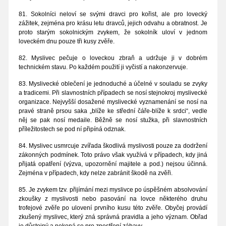
81. Sokolníci neloví se svými dravci pro kořist, ale pro lovecký
zážitek, zejména pro krásu letu dravců, jejich odvahu a obratnost. Je
proto starým sokolnickým zvykem, že sokolník uloví v jednom
loveckém dnu pouze tři kusy zvěře.
82. Myslivec pečuje o loveckou zbraň a udržuje ji v dobrém
technickém stavu. Po každém použití ji vyčistí a nakonzervuje.
83. Myslivecké oblečení je jednoduché a účelné v souladu se zvyky
a tradicemi. Při slavnostních případech se nosí stejnokroj myslivecké
organizace. Nejvyšší dosažené myslivecké vyznamenání se nosí na
pravé straně prsou saka „blíže ke střední čáře-blíže k srdci“, vedle
něj se pak nosí medaile. Běžně se nosí stužka, při slavnostních
příležitostech se pod ní připíná odznak.
84. Myslivec usmrcuje zvířada škodlivá myslivosti pouze za dodržení
zákonných podmínek. Toto právo však využívá v případech, kdy jiná
přijatá opatření (výzva, upozornění majitele a pod.) nejsou účinná.
Zejména v případech, kdy nelze zabránit škodě na zvěři.
85. Je zvykem tzv. přijímání mezi myslivce po úspěšném absolvování
zkoušky z myslivosti nebo pasování na lovce některého druhu
trofejové zvěře po ulovení prvního kusu této zvěře. Obyčej provádí
zkušený myslivec, který zná správná pravidla a jeho význam. Obřad