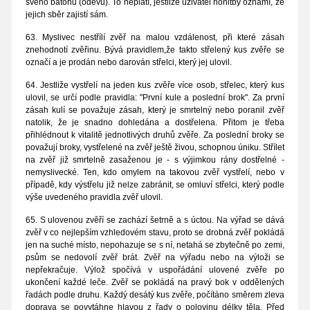
svého batohu (oděvu). To neplatí, jestliže uživatel honitby oznámí, že
jejich sběr zajistí sám.
63. Myslivec nestřílí zvěř na malou vzdálenost, při které zásah
znehodnotí zvěřinu. Bývá pravidlem,že takto střelený kus zvěře se
označí a je prodán nebo darován střelci, který jej ulovil.
64. Jestliže vystřelí na jeden kus zvěře více osob, střelec, který kus
ulovil, se určí podle pravidla: "První kule a poslední brok". Za první
zásah kulí se považuje zásah, který je smrtelný nebo poranil zvěř
natolik, že je snadno dohledána a dostřelena. Přitom je třeba
přihlédnout k vitalitě jednotlivých druhů zvěře. Za poslední broky se
považují broky, vystřelené na zvěř ještě živou, schopnou úniku. Střílet
na zvěř již smrtelně zasaženou je - s výjimkou rány dostřelné -
nemyslivecké. Ten, kdo omylem na takovou zvěř vystřelí, nebo v
případě, kdy výstřelu již nelze zabránit, se omluví střelci, který podle
výše uvedeného pravidla zvěř ulovil.
65. S ulovenou zvěří se zachází šetrně a s úctou. Na výřad se dává
zvěř v co nejlepším vzhledovém stavu, proto se drobná zvěř pokládá
jen na suché místo, nepohazuje se s ní, netahá se zbytečně po zemi,
psům se nedovolí zvěř brát. Zvěř na výřadu nebo na výloži se
nepřekračuje. Výlož spočívá v uspořádání ulovené zvěře po
ukončení každé leče. Zvěř se pokládá na pravý bok v oddělených
řadách podle druhu. Každý desátý kus zvěře, počítáno směrem zleva
doprava se povytáhne hlavou z řady o polovinu délky těla. Před