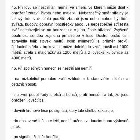
45. Při lovu se nestřílí ani nemíří ve směru, ve kterém může dojít k
ohrožení zdraví, života nebo majetku. Nebezpečný směr střelby je
takový, kde v dostřelu použité zbraně jsou nebo mohou být lidé,
zvířata, budovy, dopravní prostředky apod. Je nebezpečné střílet na
zvěř nacházející se na horizontu a v jeho těsné blízkosti. Zvýšené
opatrnosti se dbá zejména při střelbě v lese. Dostřel broků činí
zpravidla tolik stovek metrů, kolik milimetrů je průměr broků.
Jednotná střela z brokovnice může doletět do vzdálenosti asi 1000
metrů, střela z malorážky až 1200 metrů a z lovecké kulovnice až
4000 metrů.
46. Při společných honech se nestřílí ani nemíří
- na nízkoletící pernatou zvěř vzhledem k stanovištím střelce a
ostatních osob,
- na zvěř podél řady střelců a honců, proti honcům a tak, že jsou
ohroženi lovečtí psi,
- dovnitř kruhové leče po signálu, který tuto střelbu zakazuje,
- do obstavené leče a v leči, není-li určeno vedoucím honu výslovně
jinak,
- po signálu, že leč skončila.