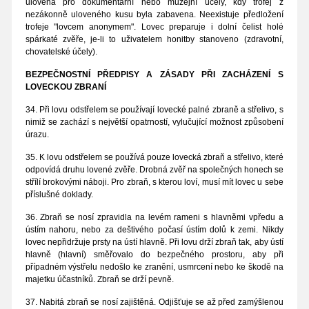
ulovená pro dokumentární nebo muzejní účely, kdy trofej z
nezákonně uloveného kusu byla zabavena. Neexistuje předložení
trofeje "lovcem anonymem". Lovec preparuje i dolní čelist holé
spárkaté zvěře, je-li to uživatelem honitby stanoveno (zdravotní,
chovatelské účely).
BEZPEČNOSTNÍ PŘEDPISY A ZÁSADY PŘI ZACHÁZENÍ S
LOVECKOU ZBRANÍ
34. Při lovu odstřelem se používají lovecké palné zbraně a střelivo, s
nimiž se zachází s největší opatrností, vylučující možnost způsobení
úrazu.
35. K lovu odstřelem se používá pouze lovecká zbraň a střelivo, které
odpovídá druhu lovené zvěře. Drobná zvěř na společných honech se
střílí brokovými náboji. Pro zbraň, s kterou loví, musí mít lovec u sebe
příslušné doklady.
36. Zbraň se nosí zpravidla na levém rameni s hlavněmi vpředu a
ústím nahoru, nebo za deštivého počasí ústím dolů k zemi. Nikdy
lovec nepřidržuje prsty na ústí hlavně. Při lovu drží zbraň tak, aby ústí
hlavně (hlavní) směřovalo do bezpečného prostoru, aby při
případném výstřelu nedošlo ke zranění, usmrcení nebo ke škodě na
majetku účastníků. Zbraň se drží pevně.
37. Nabitá zbraň se nosí zajištěná. Odjišťuje se až před zamýšlenou