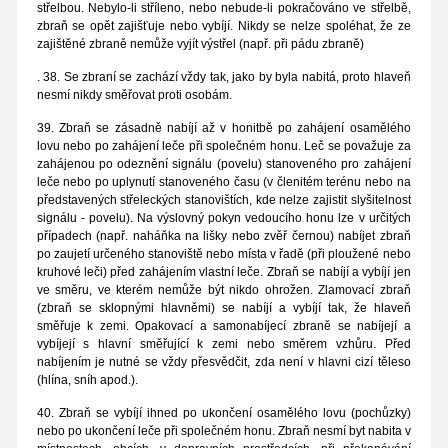
střelbou. Nebylo-li stříleno, nebo nebude-li pokračováno ve střelbě,
zbraň se opět zajišťuje nebo vybíjí. Nikdy se nelze spoléhat, že ze
zajištěné zbraně nemůže vyjít výstřel (např. při pádu zbraně)
. 38. Se zbraní se zachází vždy tak, jako by byla nabitá, proto hlaveň
nesmí nikdy směřovat proti osobám.
39. Zbraň se zásadně nabíjí až v honitbě po zahájení osamělého
lovu nebo po zahájení leče při společném honu. Leč se považuje za
zahájenou po odeznění signálu (povelu) stanoveného pro zahájení
leče nebo po uplynutí stanoveného času (v členitém terénu nebo na
představených střeleckých stanovištích, kde nelze zajistit slyšitelnost
signálu - povelu). Na výslovný pokyn vedoucího honu lze v určitých
případech (např. naháňka na lišky nebo zvěř černou) nabíjet zbraň
po zaujetí určeného stanoviště nebo místa v řadě (při ploužené nebo
kruhové leči) před zahájením vlastní leče. Zbraň se nabíjí a vybíjí jen
ve směru, ve kterém nemůže být nikdo ohrožen. Zlamovací zbraň
(zbraň se sklopnými hlavněmi) se nabíjí a vybíjí tak, že hlaveň
směřuje k zemi. Opakovací a samonabíjecí zbraně se nabíjejí a
vybíjejí s hlavní směřující k zemi nebo směrem vzhůru. Před
nabíjením je nutné se vždy přesvědčit, zda není v hlavni cizí těleso
(hlína, sníh apod.).
40. Zbraň se vybíjí ihned po ukončení osamělého lovu (pochůzky)
nebo po ukončení leče při společném honu. Zbraň nesmí byt nabita v