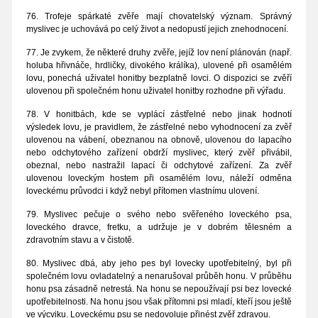
76. Trofeje spárkaté zvěře mají chovatelský význam. Správný
myslivec je uchovává po celý život a nedopustí jejich znehodnocení.
77. Je zvykem, že některé druhy zvěře, jejíž lov není plánován (např.
holuba hřivnáče, hrdličky, divokého králíka), ulovené při osamělém
lovu, ponechá uživatel honitby bezplatně lovci. O dispozici se zvěří
ulovenou při společném honu uživatel honitby rozhodne při výřadu.
78. V honitbách, kde se vyplácí zástřelné nebo jinak hodnotí
výsledek lovu, je pravidlem, že zástřelné nebo vyhodnocení za zvěř
ulovenou na vábení, obeznanou na obnově, ulovenou do lapacího
nebo odchytového zařízení obdrží myslivec, který zvěř přivábil,
obeznal, nebo nastražil lapací či odchytové zařízení. Za zvěř
ulovenou loveckým hostem při osamělém lovu, náleží odměna
loveckému průvodci i když nebyl přítomen vlastnímu ulovení.
79. Myslivec pečuje o svého nebo svěřeného loveckého psa,
loveckého dravce, fretku, a udržuje je v dobrém tělesném a
zdravotním stavu a v čistotě.
80. Myslivec dbá, aby jeho pes byl lovecky upotřebitelný, byl při
společném lovu ovladatelný a nenarušoval průběh honu. V průběhu
honu psa zásadně netrestá. Na honu se nepoužívají psi bez lovecké
upotřebitelnosti. Na honu jsou však přítomni psi mladí, kteří jsou ještě
ve výcviku. Loveckému psu se nedovoluje přinést zvěř zdravou.