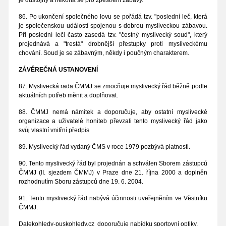
je důstojný a nekoná se pro zpestření zábavy.
86. Po ukončení společného lovu se pořádá tzv. "poslední leč, která
je společenskou událostí spojenou s dobrou mysliveckou zábavou.
Při poslední leči často zasedá tzv. "čestný myslivecký soud", který
projednává a "trestá" drobnější přestupky proti mysliveckému
chování. Soud je se zábavným, někdy i poučným charakterem.
ZÁVĚREČNÁ USTANOVENÍ
87. Myslivecká rada ČMMJ se zmocňuje myslivecký řád běžně podle
aktuálních potřeb měnit a doplňovat.
88. ČMMJ nemá námitek a doporučuje, aby ostatní myslivecké
organizace a uživatelé honiteb převzali tento myslivecký řád jako
svůj vlastní vnitřní předpis
89. Myslivecký řád vydaný ČMS v roce 1979 pozbývá platnosti.
90. Tento myslivecký řád byl projednán a schválen Sborem zástupců
ČMMJ (II. sjezdem ČMMJ) v Praze dne 21. října 2000 a doplněn
rozhodnutím Sboru zástupců dne 19. 6. 2004.
91. Tento myslivecký řád nabývá účinnosti uveřejněním ve Věstníku
ČMMJ.
Dalekohledy-puskohledy.cz
doporučuje nabídku sportovní optiky,