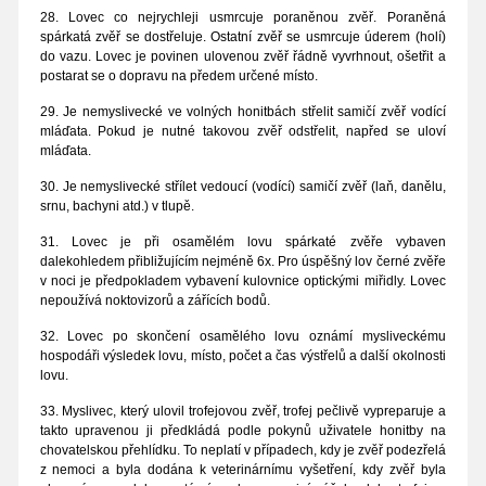
28. Lovec co nejrychleji usmrcuje poraněnou zvěř. Poraněná
spárkatá zvěř se dostřeluje. Ostatní zvěř se usmrcuje úderem (holí)
do vazu. Lovec je povinen ulovenou zvěř řádně vyvrhnout, ošetřit a
postarat se o dopravu na předem určené místo.
29. Je nemyslivecké ve volných honitbách střelit samičí zvěř vodící
mláďata. Pokud je nutné takovou zvěř odstřelit, napřed se uloví
mláďata.
30. Je nemyslivecké střílet vedoucí (vodící) samičí zvěř (laň, danělu,
srnu, bachyni atd.) v tlupě.
31. Lovec je při osamělém lovu spárkaté zvěře vybaven
dalekohledem přibližujícím nejméně 6x. Pro úspěšný lov černé zvěře
v noci je předpokladem vybavení kulovnice optickými miřidly. Lovec
nepoužívá noktovizorů a zářících bodů.
32. Lovec po skončení osamělého lovu oznámí mysliveckému
hospodáři výsledek lovu, místo, počet a čas výstřelů a další okolnosti
lovu.
33. Myslivec, který ulovil trofejovou zvěř, trofej pečlivě vypreparuje a
takto upravenou ji předkládá podle pokynů uživatele honitby na
chovatelskou přehlídku. To neplatí v případech, kdy je zvěř podezřelá
z nemoci a byla dodána k veterinárnímu vyšetření, kdy zvěř byla