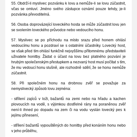
55. Obdrží-li myslivec pozvánku k lovu a nemůže-li se lovu zúčastnit,
včas se omluví. Jméno svého zástupce oznámí pouze tehdy, je-li
pozvánka převoditelná.
56. Osoba doprovázející loveckého hosta se může zúčastnit lovu jen
se svolením loveckého průvodce nebo vedoucího honu.
57. Myslivec se po příchodu na místo srazu před honem ohlásí
vedoucímu honu a pozdraví se s ostatními účastníky. Lovecký host,
se však před tím ohlásí funkčně nejvyššímu přítomnému představiteli
uživatele honitby. Žádat o účast na lovu bez platného pozvání je
hrubým společenským přestupkem a nezvaný host musí počítat s tím,
že mu vedoucí honu slušně, ale rozhodně sdělí, že se honu nemůže
zúčastnit.
58. Při společném honu na drobnou zvěř se považuje za
nemyslivecký způsob lovu zejména:
- střílení zajíců v loži, bažantů na zemi nebo na hřadu a kachen
plovoucích na vodě, s výjimkou dostřelné rány na poraněnou zvěř
není-li ihned po dopadu na zem či na vodu vyslán lovecký pes k
jejímu přinesení,
- střílení bažantů vypouštěných do honitby před konáním honu nebo
v jeho průběhu,