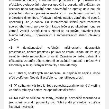
místnostech, obcích, v dopravních prostředcích, při překonávání
překážek, vystupování nebo sestupování z posedu, při ukládání do
úschovy nebo skladování nebo odevzdání do opravy, dále pak při
přenechání druhé oprávněné osobě a při povoleném průchodu či
průjezdu cizí honitbou. Předává-li někdo nabitou zbraň druhé osobě,
upozorní ji, že je nabita. Při shromáždění střelců před začátkem
společného honu, po ukončení každé leče a po ukončení honu se
zbraně vybíjejí. Kromě toho u zbraní se sklopnými hlavněmi jsou
hlavně sklopeny, u opakovacích a samonabíjecích zbraní otevřeny
závěry.
41. V domácnostech, veřejných místnostech, dopravních
prostředcích, během přestávek při lovu se zbraň ukládá tak, že se jí
nemůže nikdo nepovolaný zmocnit. Zejména je třeba zabránit v
přístupu ke zbraním dětem. Zbraně se ukládají nenabité, s prázdnými
zásobníky a se spuštěnými kohoutky nebo úderníky.
42. U zbraní, opatřených napínáčkem, se napínáček napíná těsně
před výstřelem. Nebylo-li vystřeleno, napnutí lovec zruší.
43. Při selhaném výstřelu je třeba ponechat zbraň nejméně tři vteřiny
ve směru střelby a potom lze opatrně otevřít závěr.
44. Na zvěř se střílí pouze tehdy, jestliže je bezpečně rozeznána a
jsou splněny ostatní podmínky lovu. Totéž platí i při střelbě na zvířata
škodlivá myslivosti.