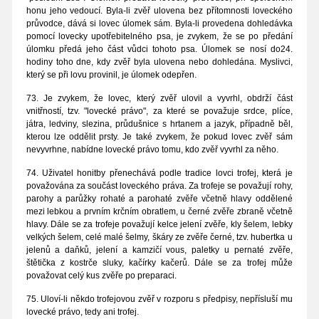
honu jeho vedoucí. Byla-li zvěř ulovena bez přítomnosti loveckého
průvodce, dává si lovec úlomek sám. Byla-li provedena dohledávka
pomocí lovecky upotřebitelného psa, je zvykem, že se po předání
úlomku předá jeho část vůdci tohoto psa. Úlomek se nosí do24.
hodiny toho dne, kdy zvěř byla ulovena nebo dohledána. Myslivci,
který se při lovu provinil, je úlomek odepřen.
73. Je zvykem, že lovec, který zvěř ulovil a vyvrhl, obdrží část
vnitřností, tzv. "lovecké právo", za které se považuje srdce, plíce,
játra, ledviny, slezina, průdušnice s hrtanem a jazyk, případně běl,
kterou lze oddělit prsty. Je také zvykem, že pokud lovec zvěř sám
nevyvrhne, nabídne lovecké právo tomu, kdo zvěř vyvrhl za něho.
74. Uživatel honitby přenechává podle tradice lovci trofej, která je
považována za součást loveckého práva. Za trofeje se považují rohy,
parohy a parůžky rohaté a parohaté zvěře včetně hlavy oddělené
mezi lebkou a prvním krčním obratlem, u černé zvěře zbraně včetně
hlavy. Dále se za trofeje považují kelce jelení zvěře, kly šelem, lebky
velkých šelem, celé malé šelmy, škáry ze zvěře černé, tzv. hubertka u
jelenů a daňků, jelení a kamzičí vous, paletky u pernaté zvěře,
štětička z kostrče sluky, kačírky kačerů. Dále se za trofej může
považovat celý kus zvěře po preparaci.
75. Uloví-li někdo trofejovou zvěř v rozporu s předpisy, nepřísluší mu
lovecké právo, tedy ani trofej.