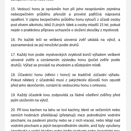
15. Vedoucí honu je oprávněn hon při jeho nesprávném zejména
nebezpečném průběhu přerušit a provést patřičná nápravná
opatření. V zájmu bezpečného průběhu honu vyloučí z účasti osoby
pod vlivem alkoholu, léků či jiných látek a osoby mladší 15 let, pokud
nejde o praktickou přípravu uchazeče o složení zkoušky z myslivosti.
16. Po každé leči se veškerá ulovená zvěř ukládá na výlož, a
zaznamenává se její množství podle druhů.
17. Každý hon podle mysliveckých zvyklostí končí výřadem veškeré
ulovené zvěře a oznámením výsledku honu (počet zvěře podle
druhů). Výřad se provádí na vhodném a důstojném místě.
18. Účastníci honu (střelci i honci) se tradičně zúčastní výřadu.
Pokud některý z účastníků musí z jakýchkoliv důvodů hon opustit
před jeho skončením, oznámí to vedoucímu honu s omluvou.
19. Každý účastník lovu zodpovídá za řádné ošetření zvěřiny před
jejím uložením na výlož.
20. Při lovu kachen na tahu se loví kachny, které ve večerních nebo
ranních hodinách přelétávají (přetahují) mezi jednotlivými vodními
plochami, na pastevní plochy nebo se z nich vracejí, nebo létají nad
vodními plochami a jejich bezprostředním okolím, aniž byly vyrušeny