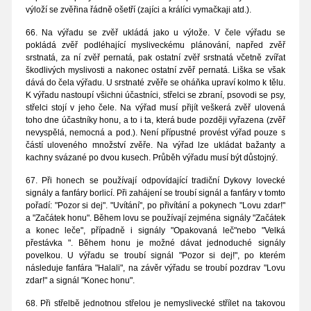
výloží se zvěřina řádně ošetří (zajíci a králíci vymačkaji atd.).
66. Na výřadu se zvěř ukládá jako u výlože. V čele výřadu se
pokládá zvěř podléhající mysliveckému plánování, napřed zvěř
srstnatá, za ní zvěř pernatá, pak ostatní zvěř srstnatá včetně zvířat
škodlivých myslivosti a nakonec ostatní zvěř pernatá. Liška se však
dává do čela výřadu. U srstnaté zvěře se oháňka upraví kolmo k tělu.
K výřadu nastoupí všichni účastníci, střelci se zbraní, psovodi se psy,
střelci stojí v jeho čele. Na výřad musí přijít veškerá zvěř ulovená
toho dne účastníky honu, a to i ta, která bude později vyřazena (zvěř
nevyspělá, nemocná a pod.). Není přípustné provést výřad pouze s
částí uloveného množství zvěře. Na výřad lze ukládat bažanty a
kachny svázané po dvou kusech. Průběh výřadu musí být důstojný.
67. Při honech se používají odpovídající tradiční Dykovy lovecké
signály a fanfáry borlicí. Při zahájení se troubí signál a fanfáry v tomto
pořadí: "Pozor si dej". "Uvítání", po přivítání a pokynech "Lovu zdar!"
a "Začátek honu". Během lovu se používají zejména signály "Začátek
a konec leče", případně i signály "Opakovaná leč"nebo "Velká
přestávka ". Během honu je možné dávat jednoduché signály
povelkou. U výřadu se troubí signál "Pozor si dej!", po kterém
následuje fanfára "Halali", na závěr výřadu se troubí pozdrav "Lovu
zdar!" a signál "Konec honu".
68. Při střelbě jednotnou střelou je nemyslivecké střílet na takovou