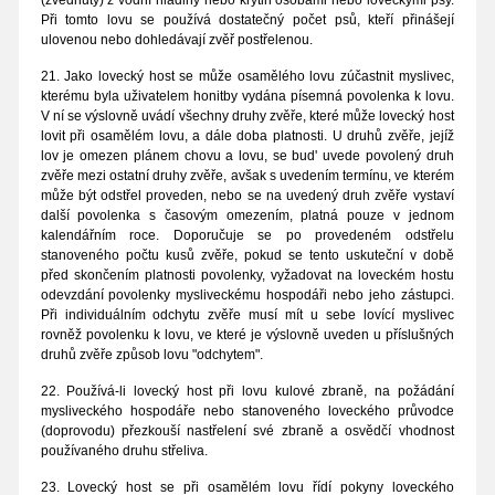
(zvednuty) z vodní hladiny nebo krytin osobami nebo loveckými psy.
Při tomto lovu se používá dostatečný počet psů, kteří přinášejí
ulovenou nebo dohledávají zvěř postřelenou.
21. Jako lovecký host se může osamělého lovu zúčastnit myslivec,
kterému byla uživatelem honitby vydána písemná povolenka k lovu.
V ní se výslovně uvádí všechny druhy zvěře, které může lovecký host
lovit při osamělém lovu, a dále doba platnosti. U druhů zvěře, jejíž
lov je omezen plánem chovu a lovu, se bud' uvede povolený druh
zvěře mezi ostatní druhy zvěře, avšak s uvedením termínu, ve kterém
může být odstřel proveden, nebo se na uvedený druh zvěře vystaví
další povolenka s časovým omezením, platná pouze v jednom
kalendářním roce. Doporučuje se po provedeném odstřelu
stanoveného počtu kusů zvěře, pokud se tento uskuteční v době
před skončením platnosti povolenky, vyžadovat na loveckém hostu
odevzdání povolenky mysliveckému hospodáři nebo jeho zástupci.
Při individuálním odchytu zvěře musí mít u sebe lovící myslivec
rovněž povolenku k lovu, ve které je výslovně uveden u příslušných
druhů zvěře způsob lovu "odchytem".
22. Používá-li lovecký host při lovu kulové zbraně, na požádání
mysliveckého hospodáře nebo stanoveného loveckého průvodce
(doprovodu) přezkouší nastřelení své zbraně a osvědčí vhodnost
používaného druhu střeliva.
23. Lovecký host se při osamělém lovu řídí pokyny loveckého