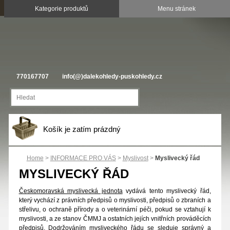
770167707
info(@)dalekohledy-puskohledy.cz
Košík je zatím prázdný
Home
>
INFORMACE PRO VÁS
>
Myslivost
>
Myslivecký řád
MYSLIVECKÝ ŘÁD
Českomoravská myslivecká jednota
vydává tento myslivecký řád,
který vychází z právních předpisů o myslivosti, předpisů o zbraních a
střelivu, o ochraně přírody a o veterinární péči, pokud se vztahují k
myslivosti, a ze stanov ČMMJ a ostatních jejích vnitřních prováděcích
předpisů. Dodržováním mysliveckého řádu se sleduje správný a