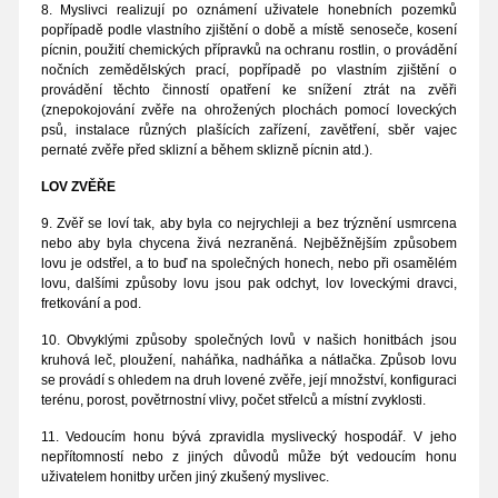
8. Myslivci realizují po oznámení uživatele honebních pozemků
popřípadě podle vlastního zjištění o době a místě senoseče, kosení
pícnin, použití chemických přípravků na ochranu rostlin, o provádění
nočních zemědělských prací, popřípadě po vlastním zjištění o
provádění těchto činností opatření ke snížení ztrát na zvěři
(znepokojování zvěře na ohrožených plochách pomocí loveckých
psů, instalace různých plašících zařízení, zavětření, sběr vajec
pernaté zvěře před sklizní a během sklizně pícnin atd.).
LOV ZVĚŘE
9. Zvěř se loví tak, aby byla co nejrychleji a bez trýznění usmrcena
nebo aby byla chycena živá nezraněná. Nejběžnějším způsobem
lovu je odstřel, a to buď na společných honech, nebo při osamělém
lovu, dalšími způsoby lovu jsou pak odchyt, lov loveckými dravci,
fretkování a pod.
10. Obvyklými způsoby společných lovů v našich honitbách jsou
kruhová leč, ploužení, naháňka, nadháňka a nátlačka. Způsob lovu
se provádí s ohledem na druh lovené zvěře, její množství, konfiguraci
terénu, porost, povětrnostní vlivy, počet střelců a místní zvyklosti.
11. Vedoucím honu bývá zpravidla myslivecký hospodář. V jeho
nepřítomností nebo z jiných důvodů může být vedoucím honu
uživatelem honitby určen jiný zkušený myslivec.