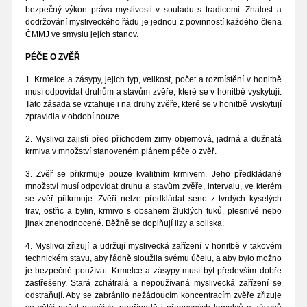
bezpečný výkon práva myslivosti v souladu s tradicemi. Znalost a
dodržování mysliveckého řádu je jednou z povinností každého člena
ČMMJ ve smyslu jejích stanov.
PÉČE O ZVĚŘ
1. Krmelce a zásypy, jejich typ, velikost, počet a rozmístění v honitbě
musí odpovídat druhům a stavům zvěře, které se v honitbě vyskytují.
Tato zásada se vztahuje i na druhy zvěře, které se v honitbě vyskytují
zpravidla v období nouze.
2. Myslivci zajistí před příchodem zimy objemová, jadrná a dužnatá
krmiva v množství stanoveném plánem péče o zvěř.
3. Zvěř se přikrmuje pouze kvalitním krmivem. Jeho předkládané
množství musí odpovídat druhu a stavům zvěře, intervalu, ve kterém
se zvěř přikrmuje. Zvěři nelze předkládat seno z tvrdých kyselých
trav, ostřic a bylin, krmivo s obsahem žluklých tuků, plesnivé nebo
jinak znehodnocené. Běžně se doplňují lizy a soliska.
4. Myslivci zřizují a udržují myslivecká zařízení v honitbě v takovém
technickém stavu, aby řádně sloužila svému účelu, a aby bylo možno
je bezpečně používat. Krmelce a zásypy musí být především dobře
zastřešeny. Stará zchátralá a nepoužívaná myslivecká zařízení se
odstraňují. Aby se zabránilo nežádoucím koncentracím zvěře zřizuje