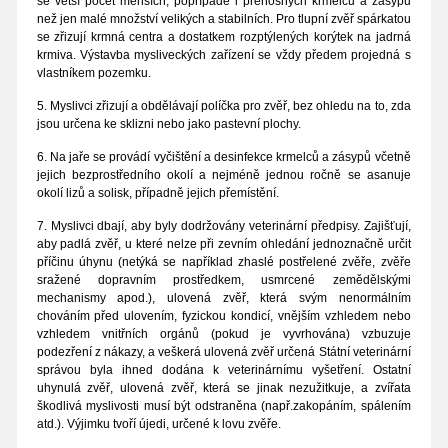
se větší počet menších, popřípadě i přenosných krmelců a zásypů
než jen malé množství velikých a stabilních. Pro tlupní zvěř spárkatou
se zřizují krmná centra a dostatkem rozptýlených korýtek na jadrná
krmiva. Výstavba mysliveckých zařízení se vždy předem projedná s
vlastníkem pozemku.
5. Myslivci zřizují a obdělávají políčka pro zvěř, bez ohledu na to, zda
jsou určena ke sklizni nebo jako pastevní plochy.
6. Na jaře se provádí vyčištění a desinfekce krmelců a zásypů včetně
jejich bezprostředního okolí a nejméně jednou ročně se asanuje
okolí lizů a solisk, případně jejich přemístění.
7. Myslivci dbají, aby byly dodržovány veterinární předpisy. Zajišťují,
aby padlá zvěř, u které nelze při zevním ohledání jednoznačně určit
příčinu úhynu (netýká se například zhaslé postřelené zvěře, zvěře
sražené dopravním prostředkem, usmrcené zemědělskými
mechanismy apod.), ulovená zvěř, která svým nenormálním
chováním před ulovením, fyzickou kondicí, vnějším vzhledem nebo
vzhledem vnitřních orgánů (pokud je vyvrhována) vzbuzuje
podezření z nákazy, a veškerá ulovená zvěř určená Státní veterinární
správou byla ihned dodána k veterinárnímu vyšetření. Ostatní
uhynulá zvěř, ulovená zvěř, která se jinak nezužitkuje, a zvířata
škodlivá myslivosti musí být odstraněna (např.zakopáním, spálením
atd.). Výjimku tvoří újedi, určené k lovu zvěře.