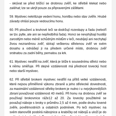
- skrývat se před blížící se drobnou zvěří, ke střelbě klekat nebo
zaléhat; lze se ukrýt pouze za připravenými záštitami.
59. Myslivec nekritizuje vedení honu, honitbu nebo stav zvěře. Hrubé
závady ohlásí pouze vedoucímu honu.
60. Při ploužení a kruhové leči se dodržují rozestupy a řada (netvoří
se tzv. pytle, ale ani se nepředbíhá řada). Honci se nevyhýbají hustěji
zarostlým nebo méně schůdným místům v leči, neubíjejí ani nechytají
živou nezraněnou zvěř, sbírají veškerou střelenou zvěř ve svém
dosahu a odnášejí ji na předem určené místo, drobnou zvěř
srstnatou za zadní běhy, pernatou za krk.
61. Myslivec nestřílí na zvěř, která je blíže k sousednímu střelci nebo
k němu směřuje. Při stejné vzdálenosti má přednost lovecký host
nebo starší myslivec.
62. Při střelbě brokem myslivec nestřílí na příliš velké vzdálenosti,
které nejsou přiměřené výkonu zbraně a jeho střelecké dovednosti,
za maximální vzdálenost střelby brokem je nutno i u nejvýkonnějších
zbraní považovat vzdálenost 40 metrů. Při honu na drobnou zvěř se
používají brokovnice ráže12 až 20. Za lovecky použitelné se
považují náboje s broky o průměru 2,5 až 4 mm, podle druhu lovené
zvěře, povětrnostních a ostatních podmínek. Po leči myslivec na
svém stanovišti posbírá nábojnice a krabičky od nábojů a uloží je do