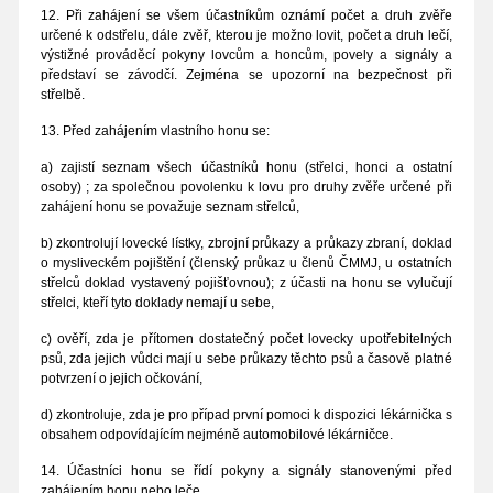
12. Při zahájení se všem účastníkům oznámí počet a druh zvěře
určené k odstřelu, dále zvěř, kterou je možno lovit, počet a druh lečí,
výstižné prováděcí pokyny lovcům a honcům, povely a signály a
představí se závodčí. Zejména se upozorní na bezpečnost při
střelbě.
13. Před zahájením vlastního honu se:
a) zajistí seznam všech účastníků honu (střelci, honci a ostatní
osoby) ; za společnou povolenku k lovu pro druhy zvěře určené při
zahájení honu se považuje seznam střelců,
b) zkontrolují lovecké lístky, zbrojní průkazy a průkazy zbraní, doklad
o mysliveckém pojištění (členský průkaz u členů ČMMJ, u ostatních
střelců doklad vystavený pojišťovnou); z účasti na honu se vylučují
střelci, kteří tyto doklady nemají u sebe,
c) ověří, zda je přítomen dostatečný počet lovecky upotřebitelných
psů, zda jejich vůdci mají u sebe průkazy těchto psů a časově platné
potvrzení o jejich očkování,
d) zkontroluje, zda je pro případ první pomoci k dispozici lékárnička s
obsahem odpovídajícím nejméně automobilové lékárničce.
14. Účastníci honu se řídí pokyny a signály stanovenými před
zahájením honu nebo leče.