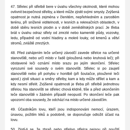
47. Střelec při střelbě bere v úvahu všechny okolnosti, které mohou
ovlivnit bezpečnost střelby, a které může zjistit svými smysly. Zvýšená
opatrnost je nutná zejména v členitém, nepřehledném a zarostlém
terénu, při snížené viditelnosti, v lesních a rekreačních oblastech, v
době sběru lesních plodin a v době zemědělských prací. Je třeba
brát v úvahu odraz střely od zmrzlé nebo kamenité půdy, vozovky,
ledu, případně od vodní hladiny a mokré louky, od kmenů a větví
stromů, zvláště zmrzlých.
48. Před zahájením leče určený závodčí zavede střelce na určené
stanoviště, nebo určí místo v řadě (ploužená nebo kruhová leč); při
obstavené leči oznámí místo srazu po jejím skončení. Střelec
vyrozumí své sousedy o svém stanovišti. Střelec si po zaujetí
stanoviště nebo při pohybu v honitbě (při šoulačce, ploužené leči
apod.) zjistí situaci a směry střelby, kam a kdy může střílet a kam a
kdy nesmí střelit. Zvýšené opatrnosti je třeba při střelbě jednotnou
střelou. Na stanovišti se střelec chová klidně, tiše a před ukončením
leče stanoviště v žádném případě neopustí. Po skončení leče pak
upozorní oba sousedy, že odchází na místo určené závodčím.
49. Účastníkům lovu, kteří jsou indisponováni nemocí, úrazem,
únavou, požitím léků a podobně, se doporučuje odložit účast na
lovu.
50. Zjistí-li se, že zbraň nebo střelivo střelce nejsou při použití