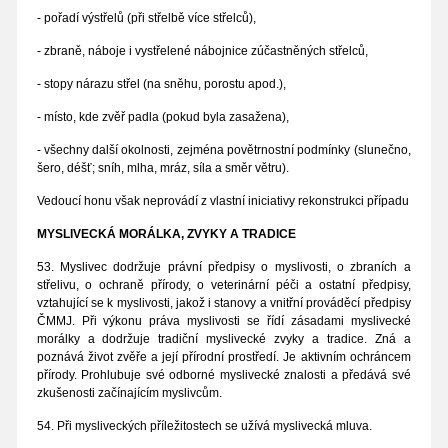
- pořadí výstřelů (při střelbě více střelců),
- zbraně, náboje i vystřelené nábojnice zúčastněných střelců,
- stopy nárazu střel (na sněhu, porostu apod.),
- místo, kde zvěř padla (pokud byla zasažena),
- všechny další okolnosti, zejména povětrnostní podmínky (slunečno,
šero, déšť; sníh, mlha, mráz, síla a směr větru).
Vedoucí honu však neprovádí z vlastní iniciativy rekonstrukci případu
MYSLIVECKÁ MORÁLKA, ZVYKY A TRADICE
53. Myslivec dodržuje právní předpisy o myslivosti, o zbraních a
střelivu, o ochraně přírody, o veterinární péči a ostatní předpisy,
vztahující se k myslivosti, jakož i stanovy a vnitřní prováděcí předpisy
ČMMJ. Při výkonu práva myslivosti se řídí zásadami myslivecké
morálky a dodržuje tradiční myslivecké zvyky a tradice. Zná a
poznává život zvěře a její přírodní prostředí. Je aktivním ochráncem
přírody. Prohlubuje své odborné myslivecké znalosti a předává své
zkušenosti začínajícím myslivcům.
54. Při mysliveckých příležitostech se užívá myslivecká mluva.