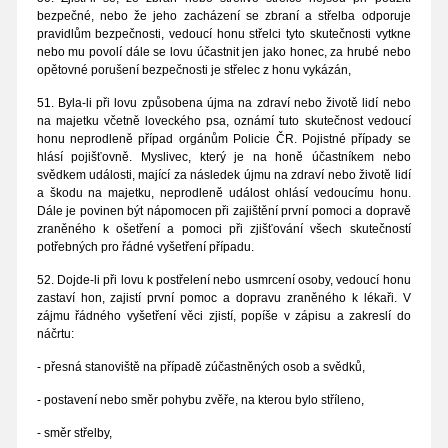
bezpečné, nebo že jeho zacházení se zbraní a střelba odporuje
pravidlům bezpečnosti, vedoucí honu střelci tyto skutečnosti vytkne
nebo mu povolí dále se lovu účastnit jen jako honec, za hrubé nebo
opětovné porušení bezpečnosti je střelec z honu vykázán,
51. Byla-li při lovu způsobena újma na zdraví nebo životě lidí nebo
na majetku včetně loveckého psa, oznámí tuto skutečnost vedoucí
honu neprodleně případ orgánům Policie ČR. Pojistné případy se
hlásí pojišťovně. Myslivec, který je na honě účastníkem nebo
svědkem události, mající za následek újmu na zdraví nebo životě lidí
a škodu na majetku, neprodleně událost ohlásí vedoucímu honu.
Dále je povinen být nápomocen při zajištění první pomoci a dopravě
zraněného k ošetření a pomoci při zjišťování všech skutečností
potřebných pro řádné vyšetření případu.
52. Dojde-li při lovu k postřelení nebo usmrcení osoby, vedoucí honu
zastaví hon, zajistí první pomoc a dopravu zraněného k lékaři. V
zájmu řádného vyšetření věci zjistí, popíše v zápisu a zakreslí do
náčrtu:
- přesná stanoviště na případě zúčastněných osob a svědků,
- postavení nebo směr pohybu zvěře, na kterou bylo stříleno,
- směr střelby,