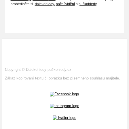
prohédlněte si
dalekohledy
,
noční vidění
a
puškohledy
.
Copyright
©
Dalekohledy-puškohledy.cz
Zákaz kopírování textu či obrázku bez písemného souhlasu majitele.