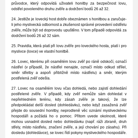
průvodce, který odpovídá uživateli honitby za bezpečnost lovu,
odstřel povoleného druhu zvěře a dodržení bodů 26 až 32.
24. Jestliže je lovecký host dobře obeznámen s honitbou a zaručuje-
li jeho myslivecká odbornost a zkušenost správné provedení odstřelu
zvěře, může být od doprovodu upuštěno. V tom případě odpovídá za
dodržení bodů 26 až 32 sám.
25. Pravidla, která platí při lovu zvěře pro loveckého hosta, platí i pro
myslivce (lovce) ve vlastní honitbě.
26. Lovec, kterému při osamělém lovu zvěř po ráně odskočí, označí
nástřel (v případě, že nástřel nenajde, označí místo odkud střílel,
směr střelby a aspoň přibližně místo nástřelu) a směr, kterým
postřelená zvěř odešla.
27. Lovec na osamělém lovu včas dohledá, nebo zajistí dohledání
postřelené zvěře. V případě, kdy zvěř nemůže sám dohledat v
nepřehledném terénu, kdy zásah zvěře je takový, že lze
předpokládat delší dosled (dohledávku), nebo když zasažená zvěř
přejde do sousední honitby, neprodleně věc oznámí mysliveckému
hospodáři a požádá ho o pomoc. Přitom uvede okolnosti, které
mohou usnadnit dosled nebo dohledávku (např. ráži zbraně, druh
střely, místo nástřelu, značení zvěře, a její chování po zásahu). Při
dosledu (dohledávce), se lovec řídí pokyny mysliveckého hospodáře.