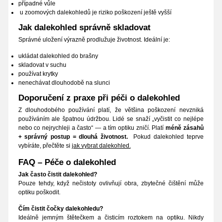
případné vůle
u zoomových dalekohledů je riziko poškození ještě vyšší
Jak dalekohled správně skladovat
Správné uložení výrazně prodlužuje životnost. Ideální je:
ukládat dalekohled do brašny
skladovat v suchu
používat krytky
nenechávat dlouhodobě na slunci
Doporučení z praxe při péči o dalekohled
Z dlouhodobého používání platí, že většina poškození nevzniká
používáním ale špatnou údržbou. Lidé se snaží „vyčistit co nejlépe
nebo co nejrychleji a často“ — a tím optiku zničí. Platí
méně zásahů
+ správný postup = dlouhá životnost.
Pokud dalekohled teprve
vybíráte, přečtěte si
jak vybrat dalekohled.
FAQ – Péče o dalekohled
Jak často čistit dalekohled?
Pouze tehdy, když nečistoty ovlivňují obra, zbytečné čištění může
optiku poškodit.
Čím čistit čočky dalekohledu?
Ideálně jemným štětečkem a čisticím roztokem na optiku. Nikdy