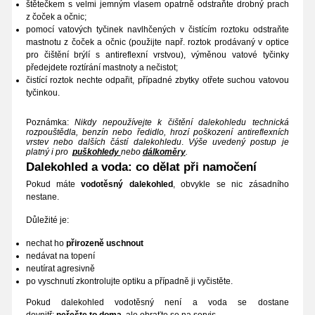
štětečkem s velmi jemným vlasem opatrně odstraňte drobný prach
z čoček a očnic;
pomocí vatových tyčinek navlhčených v čistícím roztoku odstraňte
mastnotu z čoček a očnic (použijte např. roztok prodávaný v optice
pro čištění brýlí s antireflexní vrstvou), výměnou vatové tyčinky
předejdete roztírání mastnoty a nečistot;
čistící roztok nechte odpařit, případné zbytky otřete suchou vatovou
tyčinkou.
Poznámka:
Nikdy nepoužívejte k čištění dalekohledu technická
rozpouštědla, benzín nebo ředidlo, hrozí poškození antireflexních
vrstev nebo dalších částí dalekohledu
.
Výše uvedený postup je
platný i pro
puškohledy
nebo
dálkoměry
.
Dalekohled a voda: co dělat při namočení
Pokud máte
vodotěsný dalekohled
, obvykle se nic zásadního
nestane.
Důležité je:
nechat ho
přirozeně uschnout
nedávat na topení
neutírat agresivně
po vyschnutí zkontrolujte optiku a případně ji vyčistěte.
Pokud dalekohled vodotěsný není a voda se dostane