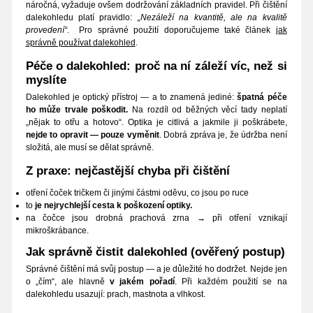
náročná, vyžaduje ovšem dodržování základních pravidel. Při čištění
dalekohledu platí pravidlo:
„Nezáleží na kvantitě, ale na kvalitě
provedení“
. Pro správné použití doporučujeme také článek
jak
správně používat dalekohled
.
Péče o dalekohled: proč na ní záleží víc, než si
myslíte
Dalekohled je optický přístroj — a to znamená jediné:
špatná péče
ho může trvale poškodit.
Na rozdíl od běžných věcí tady neplatí
„nějak to otřu a hotovo“. Optika je citlivá a jakmile ji poškrábete,
nejde to opravit — pouze vyměnit
. Dobrá zpráva je, že údržba není
složitá, ale musí se dělat správně.
Z praxe: nejčastější chyba při čištění
otření čoček tričkem či jinými částmi oděvu, co jsou po ruce
to
je nejrychlejší cesta k poškození optiky.
na čočce jsou drobná prachová zrna → při otření vznikají
mikroškrábance.
Jak správně čistit dalekohled (ověřený postup)
Správné čištění má svůj postup — a je důležité ho dodržet. Nejde jen
o „čím“, ale hlavně
v jakém pořadí
. Při každém použití se na
dalekohledu usazují: prach, mastnota a vlhkost.