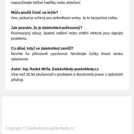
nepoužívejte běžné hadříky nebo oblečení.
Můžu použít čistič na brýle?
Ano, pokud je určený pro antireflexní vrstvy. Je to bezpečná volba.
Jak poznám, že je dalekohled poškozený?
Rozmazaný obraz, špatné ostření nebo vnitřní vlhkost jsou signály
problému.
Co dělat, když se dalekohled zamlží?
Nechte ho přirozeně vyschnout. Neotírejte čočky ihned venku
oblečením
Autor: Ing. Radek Mrňa, Dalekohledy-puskohledy.cz
Více než 30 let zkušeností s prodejem a dlouholetá praxe s optickými
přístroji.
Copyright
©
Dalekohledy-puškohledy.cz