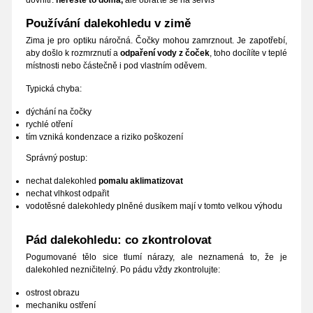
dovnitř:
neřešte to doma,
ale obraťte se na servis
Používání dalekohledu v zimě
Zima je pro optiku náročná. Čočky mohou zamrznout. Je zapotřebí,
aby došlo k rozmrznutí a
odpaření vody z čoček
, toho docílíte v teplé
místnosti nebo částečně i pod vlastním oděvem.
Typická chyba:
dýchání na čočky
rychlé otření
tím vzniká kondenzace a riziko poškození
Správný postup:
nechat dalekohled
pomalu aklimatizovat
nechat vlhkost odpařit
vodotěsné dalekohledy plněné dusíkem mají v tomto velkou výhodu
Pád dalekohledu: co zkontrolovat
Pogumované tělo sice tlumí nárazy, ale neznamená to, že je
dalekohled nezničitelný. Po pádu vždy zkontrolujte:
ostrost obrazu
mechaniku ostření