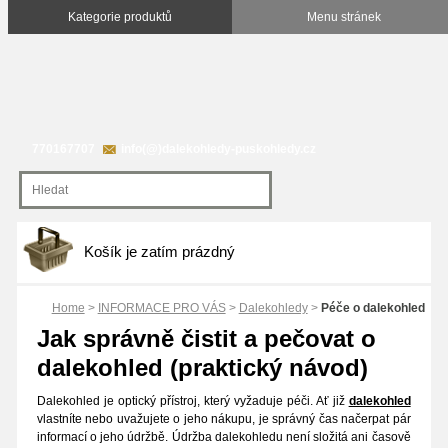
770167707
info(@)dalekohledy-puskohledy.cz
Košík je zatím prázdný
Home
>
INFORMACE PRO VÁS
>
Dalekohledy
>
Péče o dalekohled
Jak správně čistit a pečovat o
dalekohled (praktický návod)
Dalekohled je optický přístroj, který vyžaduje péči. Ať již
dalekohled
vlastníte nebo uvažujete o jeho nákupu, je správný čas načerpat pár
informací o jeho údržbě. Údržba dalekohledu není složitá ani časově