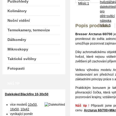
Puškohledy
Kolimátory
Noční vidění
Popis produktu
Termokamery, termovize
Bresser Arcturus 60/700
j
proniknout do světa astron
Dálkoměry
umožňuje pozorovat zajímavé
Mikroskopy
Díky achromatickému objekti
hvězd, které nejsou vidit
Taktické svítilny
zvětšení při zachování příje
Fotopasti
Velkou výhodou modelu Ar
nastavování ani předchozí 
základními principy práce s 
NÁŠ TIP
Praktickým bonusem je t
převracející čočka, která vy
Dalekoled Blackfire
10-30x50
pozorování krajiny, vzdálenýc
více modelů
10x50
,
Náš tip
!
Připravili jsme 
16x50,
10x42
cenu
Arcturus 60/700
+Mikr
vyníkající poměr