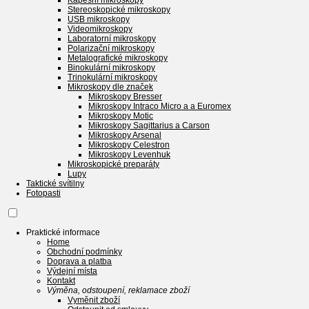
Kapesní mikroskopy
Stereoskopické mikroskopy
USB mikroskopy
Videomikroskopy
Laboratorní mikroskopy
Polarizační mikroskopy
Metalografické mikroskopy
Binokulární mikroskopy
Trinokulární mikroskopy
Mikroskopy dle značek
Mikroskopy Bresser
Mikroskopy Intraco Micro a a Euromex
Mikroskopy Motic
Mikroskopy Sagittarius a Carson
Mikroskopy Arsenal
Mikroskopy Celestron
Mikroskopy Levenhuk
Mikroskopické preparáty
Lupy
Taktické svítilny
Fotopasti
Praktické informace
Home
Obchodní podmínky
Doprava a platba
Výdejní místa
Kontakt
Výměna, odstoupení, reklamace zboží
Vyměnit zboží