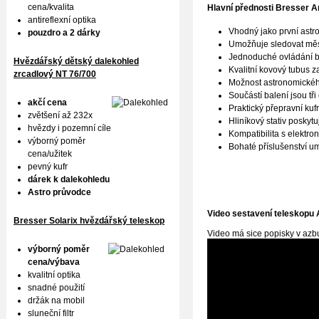
cena/kvalita
Hlavní přednosti
Bresser Ar
antireflexní optika
Vhodný jako první astro
pouzdro a 2 dárky
Umožňuje sledovat měsí
Jednoduché ovládání be
Hvězdářský dětský dalekohled
Kvalitní kovový tubus z
zrcadlový NT 76/700
Možnost astronomickéh
Součástí balení jsou tři
akčí cena
Praktický přepravní kuf
zvětšení až 232x
Hliníkový stativ poskytu
hvězdy i pozemní cíle
Kompatibilita s elektron
výborný poměr
Bohaté příslušenství u
cena/užitek
pevný kufr
dárek k dalekohledu
Astro průvodce
Video sestavení teleskopu 
Bresser Solarix hvězdářský teleskop
Video má sice popisky v azbuc
výborný poměr
cena/výbava
kvalitní optika
snadné použití
držák na mobil
sluneční filtr