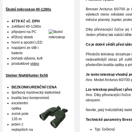
Bresser Arcturus 60/700 je
Školní mikroskop 40-1280x
výletech mimo městské osvět
měsíce planety Jupiter, prst
4779 Kč vč. DPH
zvětšení 40-1280x
Díky převracející čočce jej
připojení na PC
Jeden přístroj tak nabízí dět
křížový stolek
horní a spodní LED
Co je dobré vědět před ná
napájení ze sítě i
baterie
Přestože teleskop dosahuje
bohatá výbava, kufr
nejkvalitnější obraz při zv
produktové
video
především kvalita optiky a p
Je tento teleskop vhodný pr
Steiner NightHunter 8x56
Ano. Model Arcturus 60/700 p
BEZKONKURENČNÍ CENA
Lze teleskop používat i pře
špičkový myslivecký dalkohled
Ano. Díky převracející čočc
kvalita bez kompromisů
obrazem.
excelentní
optika
Nevíte, jaký hvězdářský dal
zorné pole
135 m
Technické parametry Bress
jeden z
Typ: čočkový
nejlepších na