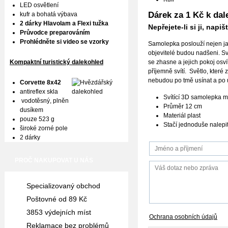
LED osvětlení
Dárek za 1 Kč k da
kufr a bohatá výbava
2 dárky Hlavolam a Flexi tužka
Nepřejete-li si ji, na
Průvodce preparováním
Prohlédněte si video se vzorky
Samolepka poslouží nejen jak
objevitelé budou nadšeni. Sv
Kompaktní turistický dalekohled
se zhasne a jejich pokoj osv
příjemně svítí. Světlo, kter
nebudou po tmě usínat a po u
Corvette 8x42
antireflex skla
Svítící 3D samolepka m
vodotěsný, plněn
Průměr 12 cm
dusíkem
Materiál plast
pouze 523 g
Stačí jednoduše nalepit
široké zorné pole
2 dárky
PROČ NAKUPOVAT U NÁS
Specializovaný obchod
Poštovné od 89 Kč
3853 výdejních míst
Ochrana osobních údajů
Reklamace bez problémů