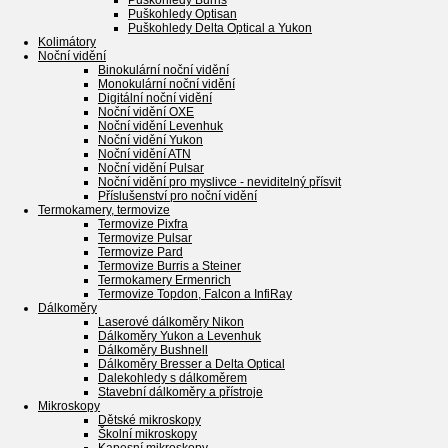
Puškohledy Burris
Puškohledy Optisan
Puškohledy Delta Optical a Yukon
Kolimátory
Noční vidění
Binokulární noční vidění
Monokulární noční vidění
Digitální noční vidění
Noční vidění OXE
Noční vidění Levenhuk
Noční vidění Yukon
Noční vidění ATN
Noční vidění Pulsar
Noční vidění pro myslivce - neviditelný přísvit
Příslušenství pro noční vidění
Termokamery, termovize
Termovize Pixfra
Termovize Pulsar
Termovize Pard
Termovize Burris a Steiner
Termokamery Ermenrich
Termovize Topdon, Falcon a InfiRay
Dálkoměry
Laserové dálkoměry Nikon
Dálkoměry Yukon a Levenhuk
Dálkoměry Bushnell
Dálkoměry Bresser a Delta Optical
Dalekohledy s dálkoměrem
Stavební dálkoměry a přístroje
Mikroskopy
Dětské mikroskopy
Školní mikroskopy