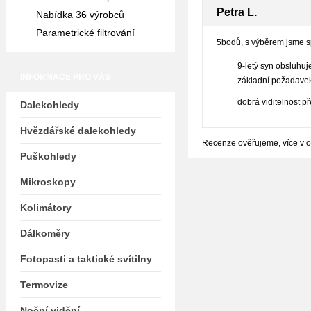
Petra L.
Nabídka 36 výrobců
Parametrické filtrování
5bodů, s výběrem jsme spo
9-letý syn obsluhuj
INFORMACE PRO VÁS
základní požadave
dobrá viditelnost p
Dalekohledy
Hvězdářské dalekohledy
Recenze ověřujeme, více v 
Puškohledy
Mikroskopy
Kolimátory
Dálkoměry
Fotopasti a taktické svítilny
Termovize
Noční vidění