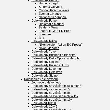
Dalekohledy Bresser
Hunter a Jagd
Saturn a Corvette
Condor, Pirsch a Wave
Zoomar a Nautic
National Geographic
Dalekohledy Fomei
Diplomat a Mariner
Beater a Terra
Leader R, WR, ED PRO
Foreman
Bird
Dalekohledy Nikon
Nikon Aculon, Action EX, Prostaff
Nikon Monarch
Dalekohledy Yukon
Dalekohledy Bushnell a Blackfire
Dalekohledy Delta Optical a Meopta
Dalekohledy Opticron
Dalekohledy Pulsar a Burris
Dalekohledy Levenhuk
Dalekohledy Celestron
Dalekohledy Steiner
Dalekohledy dle zvětšení
Zoomové dalekohledy
Dalekohledy se zvětšením 6x a méně
Dalekohledy se zvětšením 7x
Dalekohledy se zvětšením 8x
Dalekohledy se zvětšením 9x a 11x
Dalekohledy se zvětšením 10x
Dalekohled 10x50
Dalekohledy 10x42