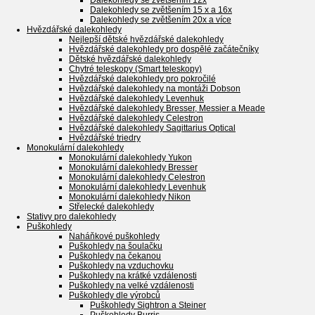
Dalekohledy se zvětšením 12x
Dalekohledy se zvětšením 15 x a 16x
Dalekohledy se zvětšením 20x a více
Hvězdářské dalekohledy
Nejlepší dětské hvězdářské dalekohledy
Hvězdářské dalekohledy pro dospělé začátečníky
Dětské hvězdářské dalekohledy
Chytré teleskopy (Smart teleskopy)
Hvězdářské dalekohledy pro pokročilé
Hvězdářské dalekohledy na montáži Dobson
Hvězdářské dalekohledy Levenhuk
Hvězdářské dalekohledy Bresser, Messier a Meade
Hvězdářské dalekohledy Celestron
Hvězdářské dalekohledy Sagittarius Optical
Hvězdářské triedry
Monokulární dalekohledy
Monokulární dalekohledy Yukon
Monokulární dalekohledy Bresser
Monokulární dalekohledy Celestron
Monokulární dalekohledy Levenhuk
Monokulární dalekohledy Nikon
Střelecké dalekohledy
Stativy pro dalekohledy
Puškohledy
Naháňkové puškohledy
Puškohledy na šoulačku
Puškohledy na čekanou
Puškohledy na vzduchovku
Puškohledy na krátké vzdálenosti
Puškohledy na velké vzdálenosti
Puškohledy dle výrobců
Puškohledy Sightron a Steiner