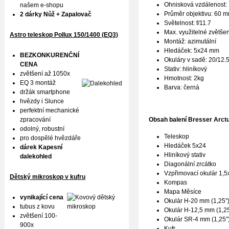
Ohnisková vzdálenost
našem e-shopu
Průměr objektivu: 60 
2 dárky Nůž + Zapalovač
Světelnost: f/11.7
Max. využitelné zvětšen
Astro teleskop Pollux
150/1400 (EQ3)
Montáž: azimutální
Hledáček: 5x24 mm
BEZKONKURENČNÍ
Okuláry v sadě: 20/12
CENA
Stativ: hliníkový
zvětšení až 1050x
Hmotnost: 2kg
EQ 3 montáž
Barva: černá
držák smartphone
hvězdy i Slunce
perfektní mechanické
zpracování
Obsah balení Bresser Arctu
odolný, robustní
Teleskop
pro dospělé hvězdáře
Hledáček 5x24
dárek Kapesní
Hliníkový stativ
dalekohled
Diagonální zrcátko
Vzpřimovací okulár 1,5
Dětský mikroskop v kufru
Kompas
Mapa Měsíce
vynikající cena
Okulár H-20 mm (1,25″
tubus z kovu
Okulár H-12,5 mm (1,25
zvětšení 100-
Okulár SR-4 mm (1,25″
900x
Kufr