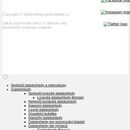
Copyright
©
Dalekohledy-puškohledy.cz
Zákaz kopírování textu či obrázku bez
písemného souhlasu majitele.
Nejlepší dalekohledy a mikroskopy
Dalekohledy
Nejlepší lovecké dalekohledy
Lovecké dalekohledy Bresser
Nejlepší turistické dalekohledy
Kapesní dalekohledy
Levné dalekohledy
Divadelní kukátka
Námořní dalekohledy
Dalekohledy pro pozorování letadel
Dalekohledy dle výrobců