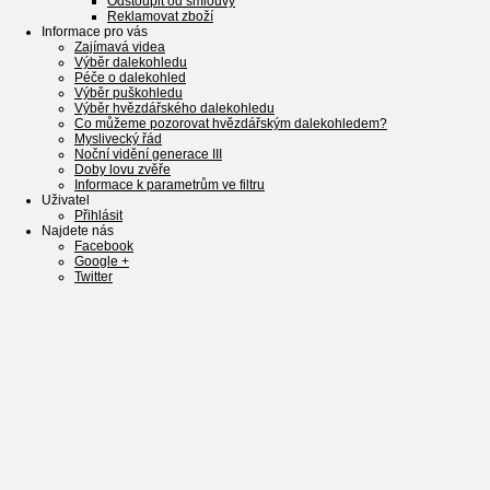
Odstoupit od smlouvy
Reklamovat zboží
Informace pro vás
Zajímavá videa
Výběr dalekohledu
Péče o dalekohled
Výběr puškohledu
Výběr hvězdářského dalekohledu
Co můžeme pozorovat hvězdářským dalekohledem?
Myslivecký řád
Noční vidění generace III
Doby lovu zvěře
Informace k parametrům ve filtru
Uživatel
Přihlásit
Najdete nás
Facebook
Google +
Twitter