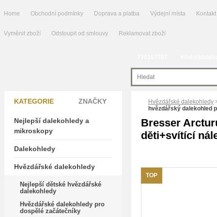
Home
Obchodní podmínky
Doprava a platba
Výdejní místa
Kontakt
Vyměnit zboží
Odstoupit od smlouvy
Reklamovat zboží
770167707
info(@)dalek
KATEGORIE
ZNAČKY
Hvězdářské dalekohledy
hvězdářský dalekohled pr
Nejlepší dalekohledy a
Bresser Arctur
mikroskopy
děti+svítící ná
Dalekohledy
Hvězdářské dalekohledy
TOP
Nejlepší dětské hvězdářské
dalekohledy
Hvězdářské dalekohledy pro
dospělé začátečníky