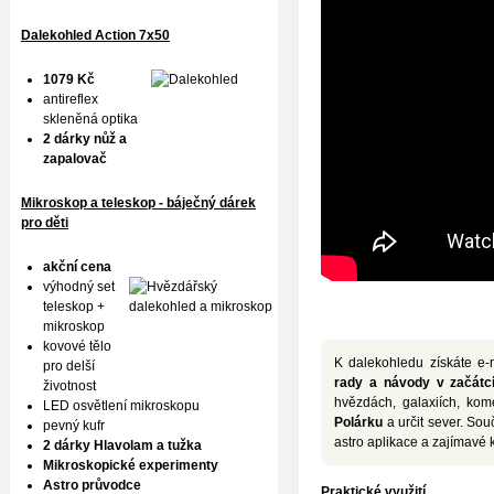
Dalekohled Action 7x50
1079 Kč
antireflex
skleněná optika
2 dárky nůž a
zapalovač
Mikroskop a teleskop - báječný dárek
pro děti
akční cena
výhodný set
teleskop +
mikroskop
kovové tělo
K dalekohledu získáte e-
pro delší
rady a návody v začátcí
životnost
hvězdách, galaxiích, kom
LED osvětlení mikroskopu
Polárku
a určit sever. Souč
pevný kufr
astro aplikace a zajímavé 
2 dárky Hlavolam a tužka
Mikroskopické experimenty
Astro průvodce
Praktické využití