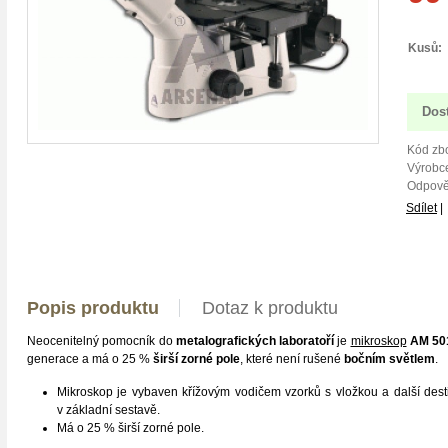
Kusů:
Dos
Kód zbo
Výrobce
Odpově
Sdílet
|
Popis produktu
Dotaz k produktu
Neocenitelný pomocník do
metalografických laboratoří
je
mikroskop
AM 50
generace a má o 25 %
širší zorné pole
, které není rušené
bočním světlem
.
Mikroskop je vybaven křížovým vodičem vzorků s vložkou a další destič
v základní sestavě.
Má o 25 % širší zorné pole.