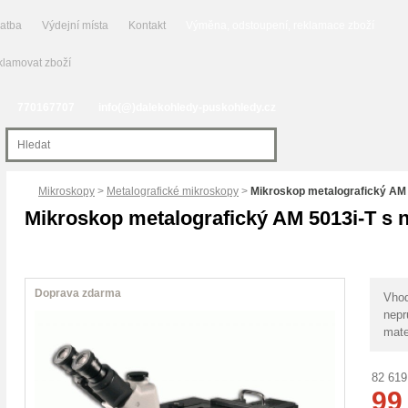
latba
Výdejní místa
Kontakt
Výměna, odstoupení, reklamace zboží
lamovat zboží
770167707
info(@)dalekohledy-puskohledy.cz
Mikroskopy
>
Metalografické mikroskopy
>
Mikroskop metalografický AM 
Mikroskop metalografický AM 5013i-T s 
Doprava zdarma
Vhod
nepr
mate
82 619
99