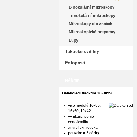
Binokulární mikroskopy
Trinokulární mikroskopy
Mikroskopy dle značek
Mikroskopické preparáty
Lupy
Taktické svítilny
Fotopasti
NÁŠ TIP
Dalekoled Blackfire
10-30x50
více modelů
10x50
,
16x50,
10x42
vyníkající poměr
cena/kvalita
antireflexní optika
pouzdro a 2 dárky