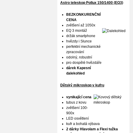
Astro teleskop Pollux
150/1400 (EQ3)
BEZKONKURENČNÍ
CENA
zvětšení až 1050x
EQ 3 montáž
držák smartphone
hvězdy i Slunce
perfektní mechanické
zpracování
odolný, robustní
pro dospělé hvězdáře
dárek Kapesní
dalekohled
Dětský mikroskop v kufru
vynikající cena
tubus z kovu
zvětšení 100-
900x
LED osvětlení
kufr a bohatá výbava
2 dárky Hlavolam a Flexi tužka