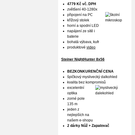
4779 Kč vč. DPH
zvětšení 40-1280x
připojení na PC
křížový stolek
horní a spodní LED
napájení ze sítě i
baterie
bohatá výbava, kufr
produktové
video
Steiner NightHunter 8x56
BEZKONKURENČNÍ CENA
špičkový myslivecký dalkohled
kvalita bez kompromisů
excelentní
optika
zorné pole
135 m
jeden z
nejlepších na
našem e-shopu
2 dárky Nůž + Zapalovač