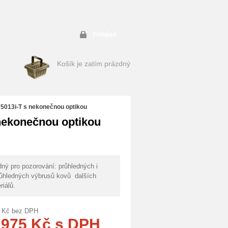
Přihlásit
Košík je zatím prázdný
5013i-T s nekonečnou optikou
nekonečnou optikou
ný pro pozorování: průhledných i
ůhledných výbrusů kovů dalších
riálů.
Kč
bez DPH
 975
Kč
s DPH