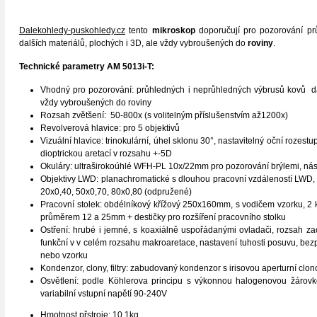
Dalekohledy-puskohledy.cz
tento
mikroskop
doporučují pro pozorování pr
dalších materiálů, plochých i 3D, ale vždy vybroušených do
roviny
.
Technické parametry
AM 5013i-T
:
Vhodný pro pozorování: průhledných i neprůhledných výbrusů kovů dalš
vždy vybroušených do roviny
Rozsah zvětšení: 50-800x (s volitelným příslušenstvím až1200x)
Revolverová hlavice: pro 5 objektivů
Vizuální hlavice: trinokulární, úhel sklonu 30°, nastavitelný oční rozes
dioptrickou aretací v rozsahu +-5D
Okuláry: ultraširokoúhlé WFH-PL 10x/22mm pro pozorování brýlemi, n
Objektivy LWD: planachromatické s dlouhou pracovní vzdáleností LWD,
20x0,40, 50x0,70, 80x0,80 (odpružené)
Pracovní stolek: obdélníkový křížový 250x160mm, s vodičem vzorku, 2 k
průměrem 12 a 25mm + destičky pro rozšíření pracovního stolku
Ostření: hrubé i jemné, s koaxiálně uspořádanými ovladači, rozsah z
funkční v v celém rozsahu makroaretace, nastavení tuhosti posuvu, bezp
nebo vzorku
Kondenzor, clony, filtry: zabudovaný kondenzor s irisovou aperturní clono
Osvětlení: podle Köhlerova principu s výkonnou halogenovou žárovk
variabilní vstupní napětí 90-240V
Hmotnost přstroje: 10,1kg