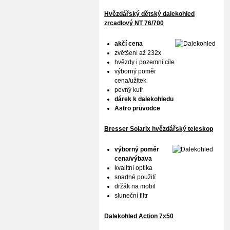
Hvězdářský dětský dalekohled
zrcadlový NT 76/700
akčí cena
zvětšení až 232x
hvězdy i pozemní cíle
výborný poměr
cena/užitek
pevný kufr
dárek k dalekohledu
Astro průvodce
Bresser Solarix hvězdářský teleskop
výborný poměr
cena/výbava
kvalitní optika
snadné použití
držák na mobil
sluneční filtr
Dalekohled Action 7x50