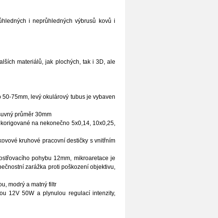
ůhledných i neprůhledných výbrusů kovů i
ích materiálů, jak plochých, tak i 3D, ale
tup 50-75mm, levý okulárový tubus je vybaven
ásuvný průměr 30mm
 korigované na nekonečno 5x0,14, 10x0,25,
ovové kruhové pracovní destičky s vnitřním
aostřovacího pohybu 12mm, mikroaretace je
ečnostní zarážka proti poškození objektivu,
u, modrý a matný filtr
ou 12V 50W a plynulou regulací intenzity,