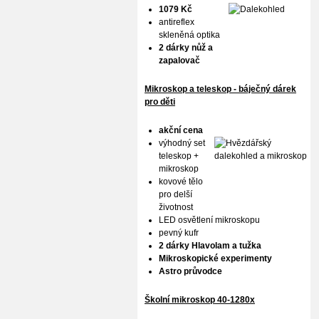
1079 Kč
antireflex
skleněná optika
2 dárky nůž a
zapalovač
Mikroskop a teleskop - báječný dárek
pro děti
akční cena
výhodný set
teleskop +
mikroskop
kovové tělo
pro delší
životnost
LED osvětlení mikroskopu
pevný kufr
2 dárky Hlavolam a tužka
Mikroskopické experimenty
Astro průvodce
Školní mikroskop 40-1280x