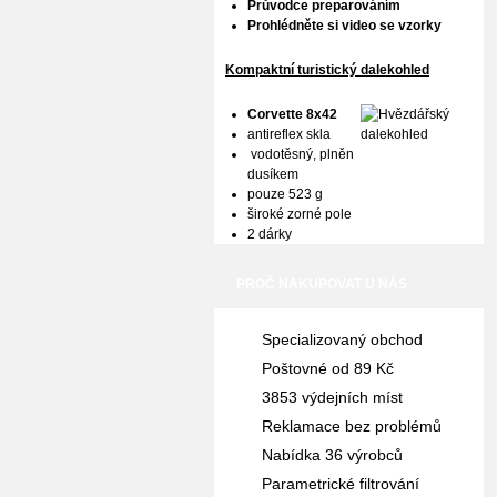
Průvodce preparováním
Prohlédněte si video se vzorky
Kompaktní turistický dalekohled
Corvette 8x42
antireflex skla
vodotěsný, plněn
dusíkem
pouze 523 g
široké zorné pole
2 dárky
PROČ NAKUPOVAT U NÁS
Specializovaný obchod
Poštovné od 89 Kč
3853 výdejních míst
Reklamace bez problémů
Nabídka 36 výrobců
Parametrické filtrování