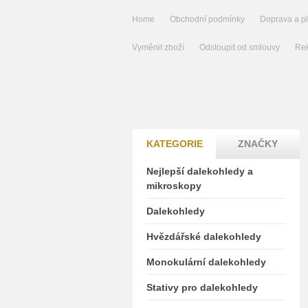
Home
Obchodní podmínky
Doprava a p
Vyměnit zboží
Odstoupit od smlouvy
Rek
KATEGORIE
ZNAČKY
Nejlepší dalekohledy a
mikroskopy
Dalekohledy
Hvězdářské dalekohledy
Monokulární dalekohledy
Stativy pro dalekohledy