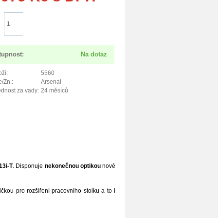
Do košíku
tupnost:
Na dotaz
ží:
5560
/Zn.:
Arsenal
dnost za vady:
24 měsíců
13i-T
. Disponuje
nekonečnou optikou
nové
kou pro rozšíření pracovního stolku a to i