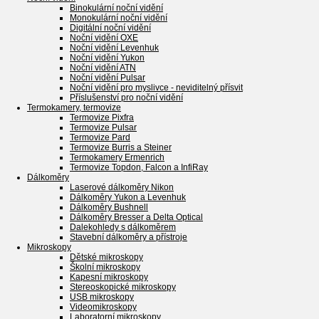
Binokulární noční vidění
Monokulární noční vidění
Digitální noční vidění
Noční vidění OXE
Noční vidění Levenhuk
Noční vidění Yukon
Noční vidění ATN
Noční vidění Pulsar
Noční vidění pro myslivce - neviditelný přísvit
Příslušenství pro noční vidění
Termokamery, termovize
Termovize Pixfra
Termovize Pulsar
Termovize Pard
Termovize Burris a Steiner
Termokamery Ermenrich
Termovize Topdon, Falcon a InfiRay
Dálkoměry
Laserové dálkoměry Nikon
Dálkoměry Yukon a Levenhuk
Dálkoměry Bushnell
Dálkoměry Bresser a Delta Optical
Dalekohledy s dálkoměrem
Stavební dálkoměry a přístroje
Mikroskopy
Dětské mikroskopy
Školní mikroskopy
Kapesní mikroskopy
Stereoskopické mikroskopy
USB mikroskopy
Videomikroskopy
Laboratorní mikroskopy