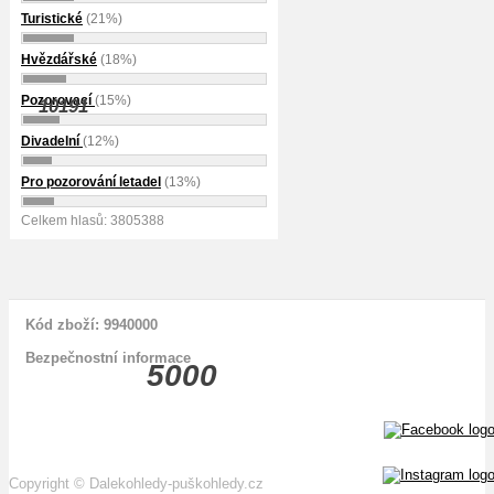
Turistické
(21%)
Hvězdářské
(18%)
Pozorovací
(15%)
10191
Divadelní
(12%)
Pro pozorování letadel
(13%)
Celkem hlasů: 3805388
Kód zboží: 9940000
Bezpečnostní informace
5000
Copyright
©
Dalekohledy-puškohledy.cz