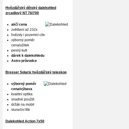
Hvězdářský dětský dalekohled
zrcadlový NT 76/700
akčí cena
zvětšení až 232x
hvězdy i pozemní cíle
výborný poměr
cena/užitek
pevný kufr
dárek k dalekohledu
Astro průvodce
Bresser Solarix hvězdářský teleskop
výborný poměr
cena/výbava
kvalitní optika
snadné použití
držák na mobil
sluneční filtr
Dalekohled Action 7x50