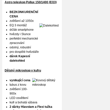
Astro teleskop Pollux
150/1400 (EQ3)
BEZKONKURENČNÍ
CENA
zvětšení až 1050x
EQ 3 montáž
držák smartphone
hvězdy i Slunce
perfektní mechanické
zpracování
odolný, robustní
pro dospělé hvězdáře
dárek Kapesní
dalekohled
Dětský mikroskop v kufru
vynikající cena
tubus z kovu
zvětšení 100-
900x
LED osvětlení
kufr a bohatá výbava
2 dárky Hlavolam a Flexi tužka