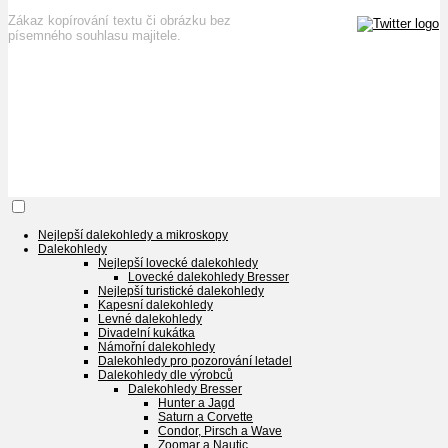
Zákaz kopírování textu či obrázku bez
písemného souhlasu majitele.
Nejlepší dalekohledy a mikroskopy
Dalekohledy
Nejlepší lovecké dalekohledy
Lovecké dalekohledy Bresser
Nejlepší turistické dalekohledy
Kapesní dalekohledy
Levné dalekohledy
Divadelní kukátka
Námořní dalekohledy
Dalekohledy pro pozorování letadel
Dalekohledy dle výrobců
Dalekohledy Bresser
Hunter a Jagd
Saturn a Corvette
Condor, Pirsch a Wave
Zoomar a Nautic