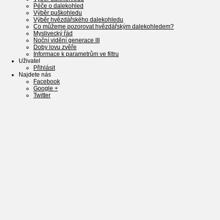
Péče o dalekohled
Výběr puškohledu
Výběr hvězdářského dalekohledu
Co můžeme pozorovat hvězdářským dalekohledem?
Myslivecký řád
Noční vidění generace III
Doby lovu zvěře
Informace k parametrům ve filtru
Uživatel
Přihlásit
Najdete nás
Facebook
Google +
Twitter