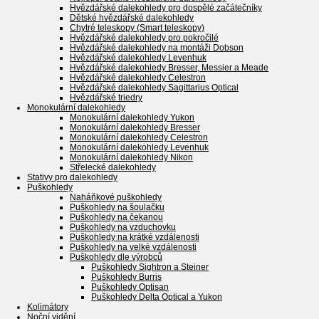
Hvězdářské dalekohledy pro dospělé začátečníky
Dětské hvězdářské dalekohledy
Chytré teleskopy (Smart teleskopy)
Hvězdářské dalekohledy pro pokročilé
Hvězdářské dalekohledy na montáži Dobson
Hvězdářské dalekohledy Levenhuk
Hvězdářské dalekohledy Bresser, Messier a Meade
Hvězdářské dalekohledy Celestron
Hvězdářské dalekohledy Sagittarius Optical
Hvězdářské triedry
Monokulární dalekohledy
Monokulární dalekohledy Yukon
Monokulární dalekohledy Bresser
Monokulární dalekohledy Celestron
Monokulární dalekohledy Levenhuk
Monokulární dalekohledy Nikon
Střelecké dalekohledy
Stativy pro dalekohledy
Puškohledy
Naháňkové puškohledy
Puškohledy na šoulačku
Puškohledy na čekanou
Puškohledy na vzduchovku
Puškohledy na krátké vzdálenosti
Puškohledy na velké vzdálenosti
Puškohledy dle výrobců
Puškohledy Sightron a Steiner
Puškohledy Burris
Puškohledy Optisan
Puškohledy Delta Optical a Yukon
Kolimátory
Noční vidění