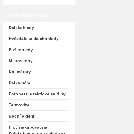
INFORMACE PRO VÁS
Dalekohledy
Hvězdářské dalekohledy
Puškohledy
Mikroskopy
Kolimátory
Dálkoměry
Fotopasti a taktické svítilny
Termovize
Noční vidění
Proč nakupovat na
Dalekohledy-puskohledy.cz