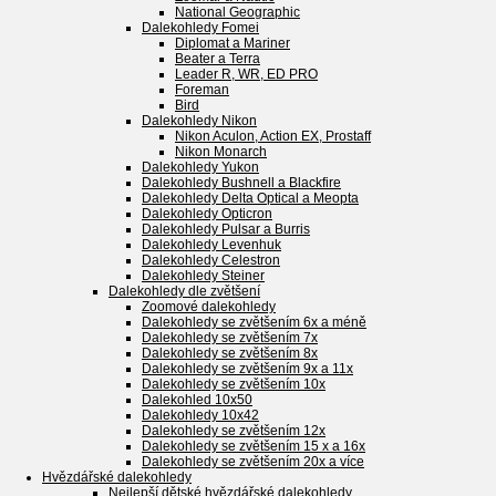
National Geographic
Dalekohledy Fomei
Diplomat a Mariner
Beater a Terra
Leader R, WR, ED PRO
Foreman
Bird
Dalekohledy Nikon
Nikon Aculon, Action EX, Prostaff
Nikon Monarch
Dalekohledy Yukon
Dalekohledy Bushnell a Blackfire
Dalekohledy Delta Optical a Meopta
Dalekohledy Opticron
Dalekohledy Pulsar a Burris
Dalekohledy Levenhuk
Dalekohledy Celestron
Dalekohledy Steiner
Dalekohledy dle zvětšení
Zoomové dalekohledy
Dalekohledy se zvětšením 6x a méně
Dalekohledy se zvětšením 7x
Dalekohledy se zvětšením 8x
Dalekohledy se zvětšením 9x a 11x
Dalekohledy se zvětšením 10x
Dalekohled 10x50
Dalekohledy 10x42
Dalekohledy se zvětšením 12x
Dalekohledy se zvětšením 15 x a 16x
Dalekohledy se zvětšením 20x a více
Hvězdářské dalekohledy
Nejlepší dětské hvězdářské dalekohledy