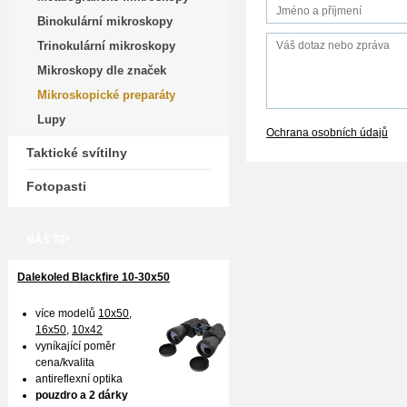
Binokulární mikroskopy
Trinokulární mikroskopy
Mikroskopy dle značek
Mikroskopické preparáty
Lupy
Ochrana osobních údajů
Taktické svítilny
Fotopasti
NÁŠ TIP
Dalekoled Blackfire
10-30x50
více modelů
10x50
,
16x50,
10x42
vyníkající poměr
cena/kvalita
antireflexní optika
pouzdro a 2 dárky