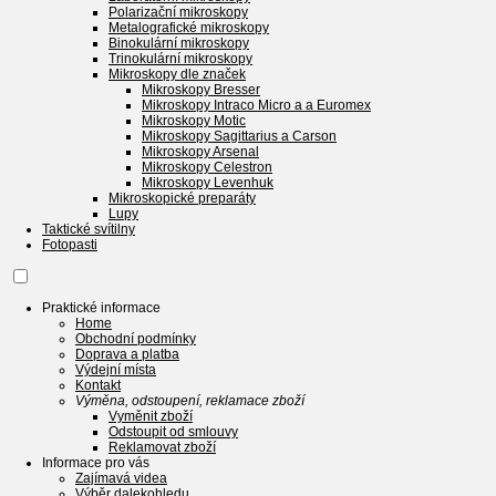
Polarizační mikroskopy
Metalografické mikroskopy
Binokulární mikroskopy
Trinokulární mikroskopy
Mikroskopy dle značek
Mikroskopy Bresser
Mikroskopy Intraco Micro a a Euromex
Mikroskopy Motic
Mikroskopy Sagittarius a Carson
Mikroskopy Arsenal
Mikroskopy Celestron
Mikroskopy Levenhuk
Mikroskopické preparáty
Lupy
Taktické svítilny
Fotopasti
Praktické informace
Home
Obchodní podmínky
Doprava a platba
Výdejní místa
Kontakt
Výměna, odstoupení, reklamace zboží
Vyměnit zboží
Odstoupit od smlouvy
Reklamovat zboží
Informace pro vás
Zajímavá videa
Výběr dalekohledu