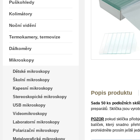
Puškohledy
Kolimátory
Noční vidění
Termokamery, termovize
Dálkoměry
Mikroskopy
Dětské mikroskopy
Školní mikroskopy
Kapesní mikroskopy
Popis produktu
Stereoskopické mikroskopy
Sada 50 ks podložních skl
USB mikroskopy
preparátů. Sklíčka jsou vyrob
Videomikroskopy
POZOR
pokud sklíčka přio
Laboratorní mikroskopy
balíček, který snadno přeh
Polarizační mikroskopy
prohlédněte prosím ještě jed
Metalografické mikroskopy