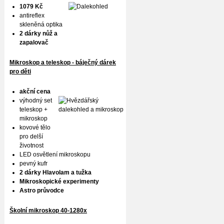
1079 Kč
antireflex
skleněná optika
2 dárky nůž a
zapalovač
Mikroskop a teleskop - báječný dárek
pro děti
akční cena
výhodný set
teleskop +
mikroskop
kovové tělo
pro delší
životnost
LED osvětlení mikroskopu
pevný kufr
2 dárky Hlavolam a tužka
Mikroskopické experimenty
Astro průvodce
Školní mikroskop 40-1280x