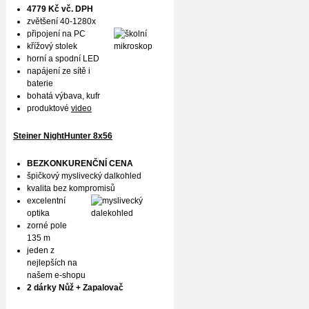
4779 Kč vč. DPH
zvětšení 40-1280x
připojení na PC
křížový stolek
horní a spodní LED
napájení ze sítě i
baterie
bohatá výbava, kufr
produktové
video
Steiner NightHunter 8x56
BEZKONKURENČNÍ CENA
špičkový myslivecký dalkohled
kvalita bez kompromisů
excelentní
optika
zorné pole
135 m
jeden z
nejlepších na
našem e-shopu
2 dárky Nůž + Zapalovač