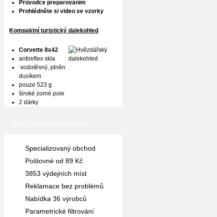
Průvodce preparováním
Prohlédněte si video se vzorky
Kompaktní turistický dalekohled
Corvette 8x42
antireflex skla
vodotěsný, plněn
dusíkem
pouze 523 g
široké zorné pole
2 dárky
PROČ NAKUPOVAT U NÁS
Specializovaný obchod
Poštovné od 89 Kč
3853 výdejních míst
Reklamace bez problémů
Nabídka 36 výrobců
Parametrické filtrování