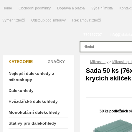
Home
Obchodní podmínky
Doprava a platba
Výdejní místa
Kontakt
Vyměnit zboží
Odstoupit od smlouvy
Reklamovat zboží
770167707
info(@)dalek
KATEGORIE
ZNAČKY
Mikroskopy
>
Mikroskopic
Sada 50 ks (76
Nejlepší dalekohledy a
krycích sklíček
mikroskopy
Dalekohledy
Hvězdářské dalekohledy
Monokulární dalekohledy
Stativy pro dalekohledy