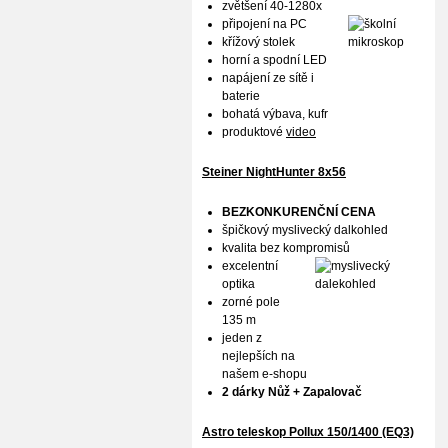
zvětšení 40-1280x
připojení na PC
křížový stolek
horní a spodní LED
napájení ze sítě i
baterie
bohatá výbava, kufr
produktové
video
Steiner NightHunter 8x56
BEZKONKURENČNÍ CENA
špičkový myslivecký dalkohled
kvalita bez kompromisů
excelentní
optika
zorné pole
135 m
jeden z
nejlepších na
našem e-shopu
2 dárky Nůž + Zapalovač
Astro teleskop Pollux
150/1400 (EQ3)