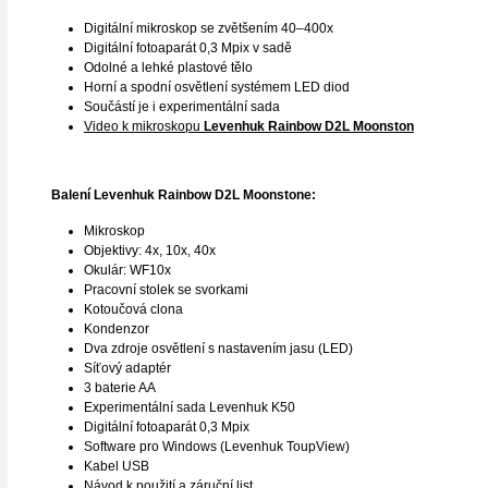
Digitální mikroskop se zvětšením 40–400x
Digitální fotoaparát 0,3 Mpix v sadě
Odolné a lehké plastové tělo
Horní a spodní osvětlení systémem LED diod
Součástí je i experimentální sada
Video k mikroskopu
Levenhuk Rainbow D2L Moonston
Balení Levenhuk Rainbow D2L Moonstone:
Mikroskop
Objektivy: 4x, 10x, 40x
Okulár: WF10x
Pracovní stolek se svorkami
Kotoučová clona
Kondenzor
Dva zdroje osvětlení s nastavením jasu (LED)
Síťový adaptér
3 baterie AA
Experimentální sada Levenhuk K50
Digitální fotoaparát 0,3 Mpix
Software pro Windows (Levenhuk ToupView)
Kabel USB
Návod k použití a záruční list