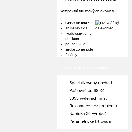
Kompaktní turistický dalekohled
Corvette 8x42
antireflex skla
vodotěsný, plněn
dusíkem
pouze 523 g
široké zorné pole
2 dárky
PROČ NAKUPOVAT U NÁS
Specializovaný obchod
Poštovné od 89 Kč
3853 výdejních míst
Reklamace bez problémů
Nabídka 36 výrobců
Parametrické filtrování