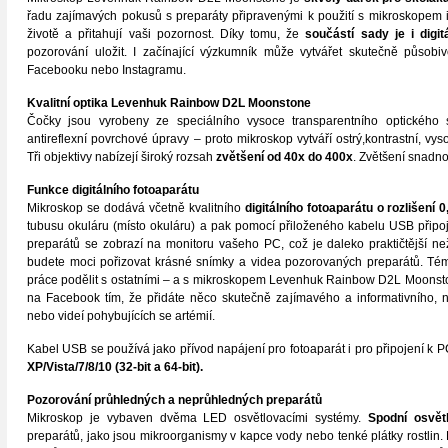
řadu zajímavých pokusů s preparáty připravenými k použití s mikroskopem i
životě a přitahují vaši pozornost. Díky tomu, že
součástí sady je i digit
pozorování uložit. I začínající výzkumník může vytvářet skutečně působiv
Facebooku nebo Instagramu.
Kvalitní optika Levenhuk Rainbow D2L Moonstone
Čočky jsou vyrobeny ze speciálního vysoce transparentního optického s
antireflexní povrchové úpravy – proto mikroskop vytváří ostrý,kontrastní, vy
Tři objektivy nabízejí široký rozsah
zvětšení od 40x do 400x
. Zvětšení snadno
Funkce digitálního fotoaparátu
Mikroskop se dodává včetně kvalitního
digitálního fotoaparátu o rozlišení 
tubusu okuláru (místo okuláru) a pak pomocí přiloženého kabelu USB připoj
preparátů se zobrazí na monitoru vašeho PC, což je daleko praktičtější ne
budete moci pořizovat krásné snímky a videa pozorovaných preparátů. Té
práce podělit s ostatními – a s mikroskopem Levenhuk Rainbow D2L Moonsto
na Facebook tím, že přidáte něco skutečně zajímavého a informativního, n
nebo videí pohybujících se artémií.
Kabel USB se používá jako přívod napájení pro fotoaparát i pro připojení k 
XP/Vista/7/8/10 (32-bit a 64-bit).
Pozorování průhledných a neprůhledných preparátů
Mikroskop je vybaven dvěma LED osvětlovacími systémy.
Spodní osvětl
preparátů, jako jsou mikroorganismy v kapce vody nebo tenké plátky rostlin.