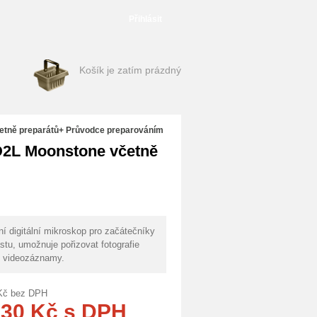
Přihlásit
Košík je zatím prázdný
etně preparátů+ Průvodce preparováním
D2L Moonstone včetně
ní digitální mikroskop pro začátečníky
astu, umožnuje pořizovat fotografie
 videozáznamy.
Kč
bez DPH
930
Kč
s DPH