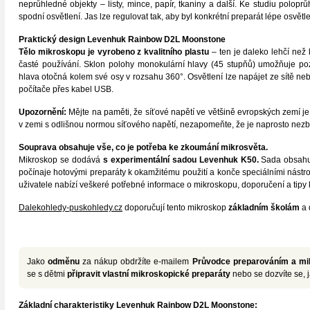
neprůhledné objekty – listy, mince, papír, tkaniny a další. Ke studiu polopr
spodní osvětlení. Jas lze regulovat tak, aby byl konkrétní preparát lépe osvětl
Praktický design Levenhuk Rainbow D2L Moonstone
Tělo mikroskopu je vyrobeno z kvalitního plastu
– ten je daleko lehčí než
časté používání. Sklon polohy monokulární hlavy (45 stupňů) umožňuje poz
hlava otočná kolem své osy v rozsahu 360°. Osvětlení lze napájet ze sítě nebo
počítače přes kabel USB.
Upozornění:
Mějte na paměti, že síťové napětí ve většině evropských zemí je 2
v zemi s odlišnou normou síťového napětí, nezapomeňte, že je naprosto nezb
Souprava obsahuje vše, co je potřeba ke zkoumání mikrosvěta.
Mikroskop se dodává
s experimentální sadou Levenhuk K50.
Sada obsahuj
počínaje hotovými preparáty k okamžitému použití a konče speciálními nástroj
uživatele nabízí veškeré potřebné informace o mikroskopu, doporučení a tipy 
Dalekohledy-puskohledy.cz
doporučují tento mikroskop
základním
školám
a 
Jako
odměnu
za nákup obdržíte e-mailem
Průvodce preparováním a mik
se s dětmi
připravit vlastní mikroskopické preparáty
nebo se dozvíte se, 
Základní charakteristiky Levenhuk Rainbow D2L Moonstone: