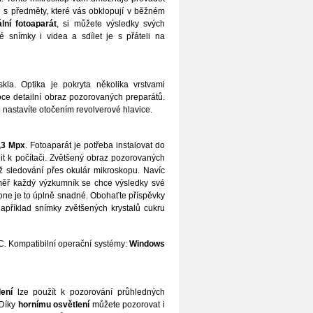
 s předměty, které vás obklopují v běžném
ální fotoaparát
, si můžete výsledky svých
é snímky i videa a sdílet je s přáteli na
kla. Optika je pokryta několika vrstvami
soce detailní obraz pozorovaných preparátů.
 nastavíte otočením revolverové hlavice.
0,3 Mpx
. Fotoaparát je potřeba instalovat do
it k počítači. Zvětšený obraz pozorovaných
ž sledování přes okulár mikroskopu. Navíc
měř každý výzkumník se chce výsledky své
ne je to úplně snadné. Obohaťte příspěvky
apříklad snímky zvětšených krystalů cukru
PC. Kompatibilní operační systémy:
Windows
ení
lze použít k pozorování průhledných
 Díky
hornímu osvětlení
můžete pozorovat i