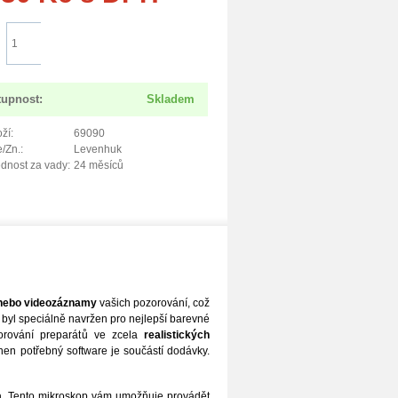
Do košíku
tupnost:
Skladem
ží:
69090
/Zn.:
Levenhuk
dnost za vady:
24 měsíců
e nebo videozáznamy
vašich pozorování, což
yl speciálně navržen pro nejlepší barevné
zorování preparátů ve zcela
realistických
hen potřebný software je součástí dodávky.
a
. Tento mikroskop vám umožňuje provádět