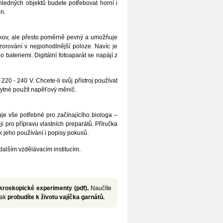
ůhledných objektů budete potřebovat horní i
en.
 kov, ale přesto poměrně pevný a umožňuje
orování v nejpohodlnější poloze. Navíc je
 bateriemi. Digitální fotoaparát se napájí z
20 - 240 V. Chcete-li svůj přístroj používat
ytné použít napěťový měnič.
e vše potřebné pro začínajícího biologa –
i pro přípravu vlastních preparátů. Příručka
k jeho používání i popisy pokusů.
dalším vzdělávacím institucím.
roskopické experimenty (pdf).
Naučíte
jak
probudíte k životu vajíčka garnátů.