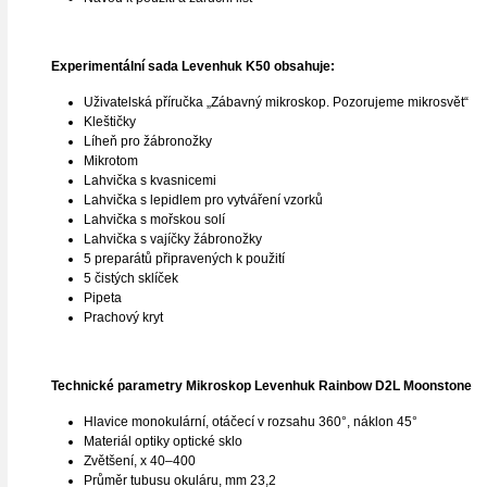
Experimentální sada Levenhuk K50 obsahuje:
Uživatelská příručka „Zábavný mikroskop. Pozorujeme mikrosvět“
Kleštičky
Líheň pro žábronožky
Mikrotom
Lahvička s kvasnicemi
Lahvička s lepidlem pro vytváření vzorků
Lahvička s mořskou solí
Lahvička s vajíčky žábronožky
5 preparátů připravených k použití
5 čistých sklíček
Pipeta
Prachový kryt
Technické parametry Mikroskop Levenhuk Rainbow D2L Moonstone
Hlavice monokulární, otáčecí v rozsahu 360°, náklon 45°
Materiál optiky optické sklo
Zvětšení, x 40–400
Průměr tubusu okuláru, mm 23,2