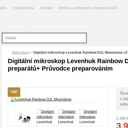
latba
Výdejní místa
Kontakt
Výměna, odstoupení, reklamace zboží
770167707
info(@)dalekohledy-puskohledy.cz
Mikroskopy
>
Digitální mikroskop Levenhuk Rainbow D2L Moonstone vč
Digitální mikroskop Levenhuk Rainbow 
preparátů+ Průvodce preparováním
TOP
Škol
z pl
nebo
3 248
3 