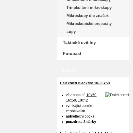
Trinokulární mikroskopy
Mikroskopy dle značek
Mikroskopické preparáty
Lupy
Taktické svítilny
Fotopasti
NÁŠ TIP
Dalekoled Blackfire
10-30x50
více modelů
10x50
,
16x50,
10x42
vyníkající poměr
cena/kvalita
antireflexní optika
pouzdro a 2 dárky