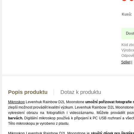
Kusů:
Dos
Kód zbo
Výrobce
Odpově
Sdílet
|
Popis produktu
Dotaz k produktu
Mikroskop
Levenhuk Rainbow D2L Moonstone
umožní pořizovat fotografi
zlepší možnost provádět kvalitní výzkum. Levenhuk Rainbow D2L Moonstone b
vykreslení obrazu na fotografiích i videozáznamu. Můžete provádět po
barvách.
Digitální mikroskop používá k připojení k PC USB rozhraní a všec
Tělo mikroskopu je vyrobeno z plastu.
Mikroskop Levenhuk Rainbow D2L Moonstone je
skvělý dárek pro školák