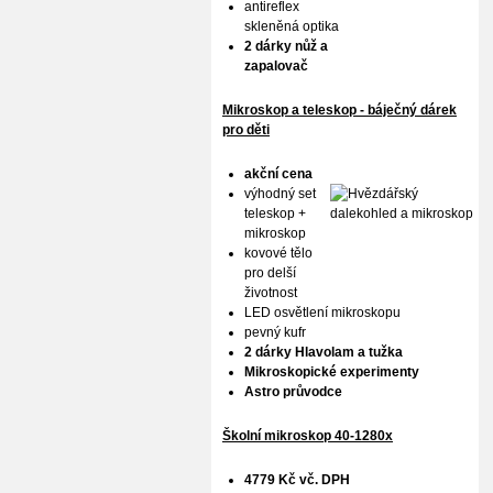
antireflex
skleněná optika
2 dárky nůž a
zapalovač
Mikroskop a teleskop - báječný dárek
pro děti
akční cena
výhodný set
teleskop +
mikroskop
kovové tělo
pro delší
životnost
LED osvětlení mikroskopu
pevný kufr
2 dárky Hlavolam a tužka
Mikroskopické experimenty
Astro průvodce
Školní mikroskop 40-1280x
4779 Kč vč. DPH