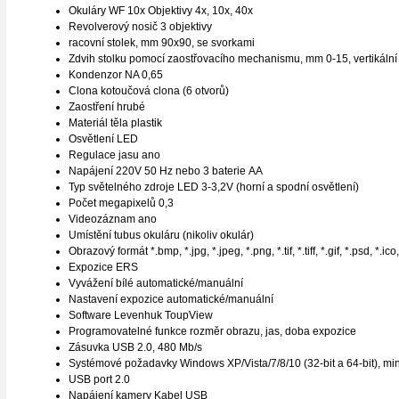
Okuláry WF 10x Objektivy 4х, 10х, 40х
Revolverový nosič 3 objektivy
racovní stolek, mm 90x90, se svorkami
Zdvih stolku pomocí zaostřovacího mechanismu, mm 0-15, vertikální
Kondenzor NA 0,65
Clona kotoučová clona (6 otvorů)
Zaostření hrubé
Materiál těla plastik
Osvětlení LED
Regulace jasu ano
Napájení 220V 50 Hz nebo 3 baterie АА
Typ světelného zdroje LED 3-3,2V (horní a spodní osvětlení)
Počet megapixelů 0,3
Videozáznam ano
Umístění tubus okuláru (nikoliv okulár)
Obrazový formát *.bmp, *.jpg, *.jpeg, *.png, *.tif, *.tiff, *.gif, *.psd, *.ico
Expozice ERS
Vyvážení bílé automatické/manuální
Nastavení expozice automatické/manuální
Software Levenhuk ToupView
Programovatelné funkce rozměr obrazu, jas, doba expozice
Zásuvka USB 2.0, 480 Mb/s
Systémové požadavky Windows XP/Vista/7/8/10 (32-bit a 64-bit), min
USB port 2.0
Napájení kamery Kabel USB