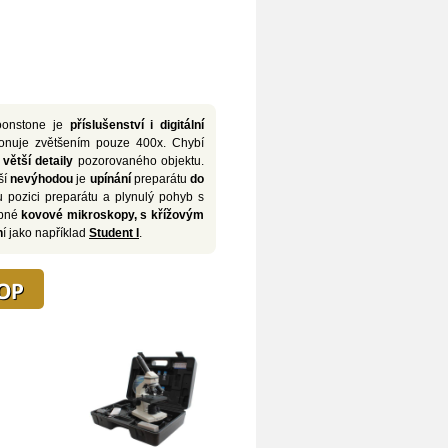
onstone je
příslušenství i digitální
onuje zvětšením pouze 400x. Chybí
o
větší detaily
pozorovaného objektu.
ší
n
evýhodou
je
upínání
preparátu
do
 pozici preparátu a plynulý pohyb s
upné
kovové mikroskopy, s křížovým
n
í jako například
Student I
.