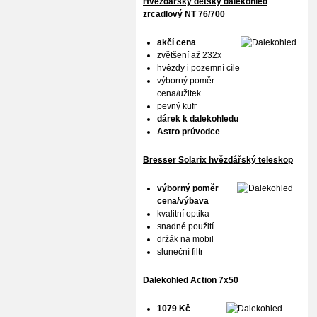
Hvězdářský dětský dalekohled
zrcadlový NT 76/700
akčí cena
zvětšení až 232x
hvězdy i pozemní cíle
výborný poměr
cena/užitek
pevný kufr
dárek k dalekohledu
Astro průvodce
Bresser Solarix hvězdářský teleskop
výborný poměr
cena/výbava
kvalitní optika
snadné použití
držák na mobil
sluneční filtr
Dalekohled Action 7x50
1079 Kč