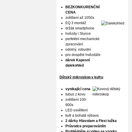
BEZKONKURENČNÍ
CENA
zvětšení až 1050x
EQ 3 montáž
držák smartphone
hvězdy i Slunce
perfektní mechanické
zpracování
odolný, robustní
pro dospělé hvězdáře
dárek Kapesní
dalekohled
Dětský mikroskop v kufru
vynikající cena
tubus z kovu
zvětšení 100-
900x
LED osvětlení
kufr a bohatá výbava
2 dárky Hlavolam a Flexi tužka
Průvodce preparováním
Prohlédněte si video se vzorky