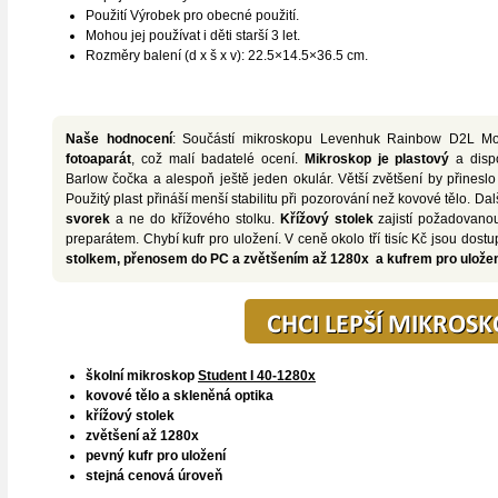
Použití Výrobek pro obecné použití.
Mohou jej používat i děti starší 3 let.
Rozměry balení (d x š x v):
22.5×14.5×36.5 cm.
Naše hodnocení
: Součástí mikroskopu Levenhuk Rainbow D2L Mo
fotoaparát
, což malí badatelé ocení.
Mikroskop je plastový
a disp
Barlow čočka a alespoň ještě jeden okulár. Větší zvětšení by přinesl
Použitý plast přináší menší stabilitu při pozorování než kovové tělo.
Dal
svorek
a ne do křížového stolku.
Křížový stolek
zajistí požadovanou
preparátem. Chybí kufr pro uložení. V ceně okolo tří tisíc Kč jsou dost
stolkem, přenosem do PC a zvětšením až 1280x
a kufrem pro ulože
školní mikroskop
Student I 40-1280x
kovové tělo a skleněná optika
křížový stolek
zvětšení až 1280x
pevný kufr pro uložení
stejná cenová úroveň