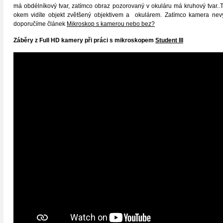
má obdélníkový tvar, zatímco obraz pozorovaný v okuláru má kruhový tvar..T
okem vidíte objekt zvětšený objektivem a okulárem. Zatímco kamera nevyu
doporučíme článek
Mikroskop s kamerou nebo bez?
Záběry z Full HD kamery při práci s mikroskopem
Student III