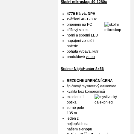
Školní mikroskop 40-1280x
4779 Kč vč. DPH
zvětšení 40-1280x
připojení na PC
křížový stolek
horní a spodní LED
napájení ze sítě i
baterie
bohatá výbava, kufr
produktové
video
Steiner NightHunter 8x56
BEZKONKURENČNÍ CENA
špičkový myslivecký dalkohled
kvalita bez kompromisů
excelentní
optika
zorné pole
135 m
jeden z
nejlepších na
našem e-shopu