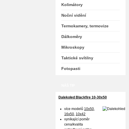
Kolimátory
Noční vidění
Termokamery, termovize
Dálkoměry
Mikroskopy
Taktické svítilny
Fotopasti
NÁŠ TIP
Dalekoled Blackfire
10-30x50
více modelů
10x50
,
16x50,
10x42
vyníkající poměr
cena/kvalita