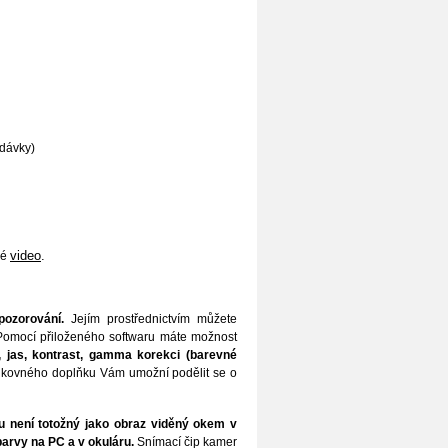
odávky)
video
.
ké
pozorování.
Jejím prostřednictvím můžete
Pomocí přiloženého softwaru máte možnost
), jas, kontrast, gamma korekci (barevné
šikovného doplňku Vám umožní podělit se o
ru není totožný jako obraz viděný okem v
barvy na PC a v okuláru.
Snímací čip kamer