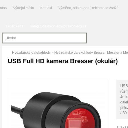
latba
Výdejní místa
Kontakt
Výměna, odstoupení, reklamace zboží
770167707
info(@)dalekohledy-puskohledy.cz
Hvězdářské dalekohledy
>
Hvězdářské dalekohledy Bresser, Messier a M
USB Full HD kamera Bresser (okulár)
USB 
různ
Je k
dale
přil
/ 30
1 850