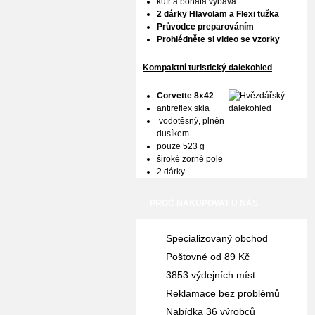
kufr a bohatá výbava
2 dárky Hlavolam a Flexi tužka
Průvodce preparováním
Prohlédněte si video se vzorky
Kompaktní turistický dalekohled
Corvette 8x42
antireflex skla
vodotěsný, plněn
dusíkem
pouze 523 g
široké zorné pole
2 dárky
PROČ NAKUPOVAT U NÁS
Specializovaný obchod
Poštovné od 89 Kč
3853 výdejních míst
Reklamace bez problémů
Nabídka 36 výrobců