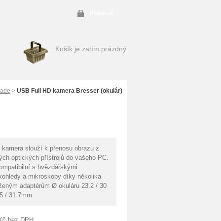
Přihlásit
Košík je zatím prázdný
eade
>
USB Full HD kamera Bresser (okulár)
kamera slouží k přenosu obrazu z
ých optických přístrojů do vašeho PC.
ompatibilní s hvězdářskými
kohledy a mikroskopy díky několika
oženým adaptérům Ø okuláru 23.2 / 30
.5 / 31.7mm.
Kč
bez DPH