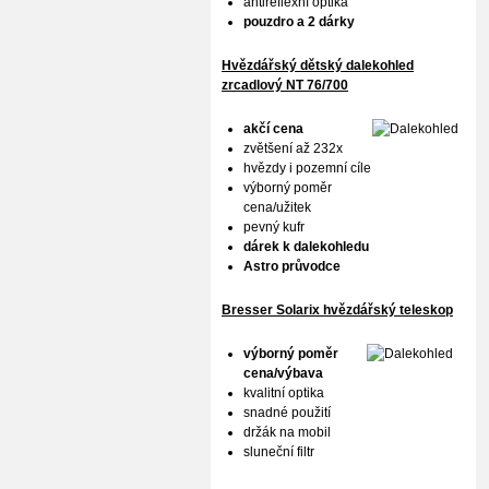
antireflexní optika
pouzdro a 2 dárky
Hvězdářský dětský dalekohled
zrcadlový NT 76/700
akčí cena
zvětšení až 232x
hvězdy i pozemní cíle
výborný poměr
cena/užitek
pevný kufr
dárek k dalekohledu
Astro průvodce
Bresser Solarix hvězdářský teleskop
výborný poměr
cena/výbava
kvalitní optika
snadné použití
držák na mobil
sluneční filtr