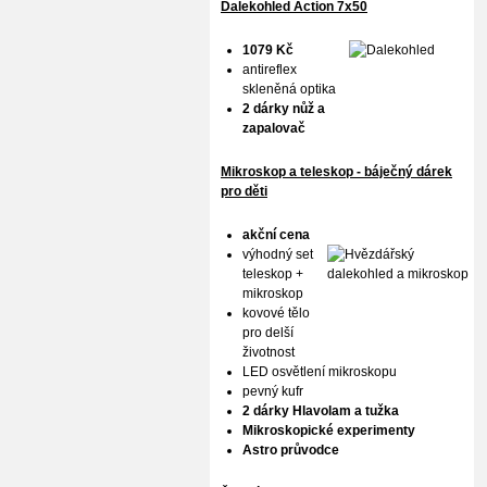
Dalekohled Action 7x50
1079 Kč
antireflex
skleněná optika
2 dárky nůž a
zapalovač
Mikroskop a teleskop - báječný dárek
pro děti
akční cena
výhodný set
teleskop +
mikroskop
kovové tělo
pro delší
životnost
LED osvětlení mikroskopu
pevný kufr
2 dárky Hlavolam a tužka
Mikroskopické experimenty
Astro průvodce