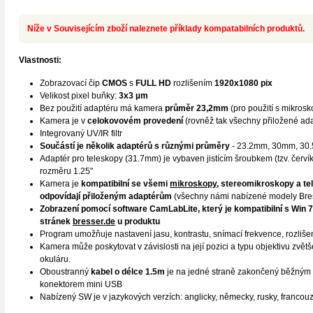
Níže v Souvisejícím zboží naleznete příklady kompatabilních produktů.
Vlastnosti:
Zobrazovací čip
CMOS
s
FULL HD
rozlišením
1920x1080 pix
Velikost pixel buňky:
3x3 µm
Bez použití adaptéru má kamera
průměr 23,2mm
(pro použití s mikrosk
Kamera je v
celokovovém provedení
(rovněž tak všechny přiložené adap
Integrovaný UV/IR filtr
Součástí je několik adaptérů s různými průměry
- 23.2mm, 30mm, 30.
Adaptér pro teleskopy (31.7mm) je vybaven jistícím šroubkem (tzv. červ
rozměru 1.25"
Kamera je
kompatibilní se všemi
mikroskopy
, stereomikroskopy a te
odpovídají přiloženým adaptérům
(všechny námi nabízené modely Bres
Zobrazení pomocí software CamLabLite
, který je kompatibilní s Win 7
stránek
b
resser.de
u produktu
Program umožňuje nastavení jasu, kontrastu, snímací frekvence, rozlišen
Kamera může poskytovat v závislosti na její pozici a typu objektivu zvě
okuláru.
Oboustranný
kabel o délce 1.5m
je na jedné straně zakončený běžným
konektorem mini USB
Nabízený SW je v jazykových verzích: anglicky, německy, rusky, francouz