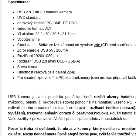
Specifikace:
USB 2.0 Full HD kamera kamera
UVC standard
obrazový formát JPG, BMP, TIF, PNG
video ve formátu AVI
Ø okuláru 23.2 / 30 / 30.5 / 31.7mm
Vodotěsný ne
CamLabLite Software lze stáhnout od výrobce
zde
(CD není součástí d
Zdroj energie USB 5V / 200mA
Rozlišení 1920x1080 pix
Rozhraní USB 2.0 (mini USB - USB-A)
Barva černá
Hmotnost celková celé balení 224g
Pro snadné zprovoznění PC okuláru/kamery jsme pro vás připravili krát
USB kamera je velmi praktická pomůcka, která
rozšíří obzory Vašeho 
hvězdnou oblohu či mikrosvět sledovat pohodlně na monitoru vašeho PC. 
ovlivnit mnoho parametrů snímaného obrazu -
rozlišení (velikost obrazu
vyvážení), frekvenci snímání obrazu či barevnou hloubku.
Použití tohoto 
Vaše zážitky z pozorování s Vašimi přáteli i prostřednictvím sociálních sítí.
Pozor je třeba si uvědomit, že obraz z kamery, který uvidíte na monito
okuláru. Nikdy nedosáhnete úplně stejné zorné pole, zvětšení a totožné v 