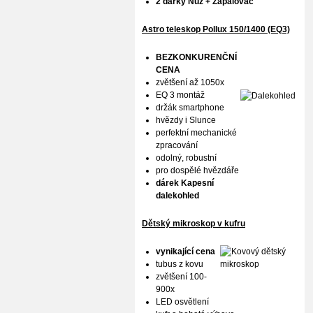
2 dárky Nůž + Zapalovač
Astro teleskop Pollux
150/1400 (EQ3)
BEZKONKURENČNÍ
CENA
zvětšení až 1050x
EQ 3 montáž
držák smartphone
hvězdy i Slunce
perfektní mechanické
zpracování
odolný, robustní
pro dospělé hvězdáře
dárek Kapesní
dalekohled
Dětský mikroskop v kufru
vynikající cena
tubus z kovu
zvětšení 100-
900x
LED osvětlení