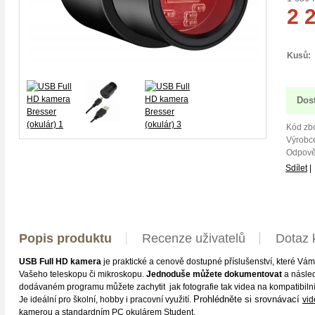
2 
Kusů:
Dos
Kód zbo
Výrobce
Odpově
Sdílet
|
Popis produktu
Recenze uživatelů
Dotaz 
USB Full HD kamera
je praktické a cenově dostupné příslušenství, které Vá
Vašeho teleskopu či mikroskopu.
Jednoduše můžete
dokumentovat
a násle
dodávaném programu můžete zachytit jak fotografie tak videa na kompatibil
Prohlédněte si srovnávací
Je ideální pro školní, hobby i pracovní využití.
vid
kamerou a standardním PC okulárem Student.