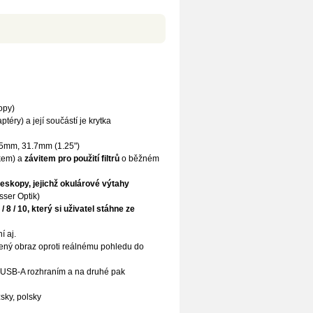
opy)
téry) a její součástí je krytka
5mm, 31.7mm (1.25")
íkem) a
závitem pro použití filtrů
o běžném
leskopy
, jejichž okulárové výtahy
ser Optik)
 / 8 / 10, který si uživatel stáhne ze
í aj.
tšený obraz oproti reálnému pohledu do
 USB-A rozhraním a na druhé pak
sky, polsky