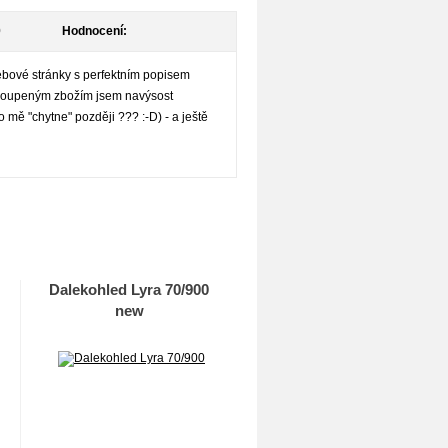
0
Hodnocení:
ebové stránky s perfektním popisem
zakoupeným zbožím jsem navýsost
co mě "chytne" později ??? :-D) - a ještě
Dalekohled Lyra 70/900
new