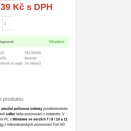
239
Kč
s DPH
Do košíku
tupnost:
Skladem
ží:
59136500
/Zn.:
Bresser
dnost za vady:
24 měsíců
k produktu
m
umožní pořizovat snímky
prostřednictvím
dně
sdílet
Vaše pozorování s ostatními. V
ním PC s
Windows ve verzích 7 / 8 / 10 a 11
.
eo
z mikroskopických pozorování Full HD