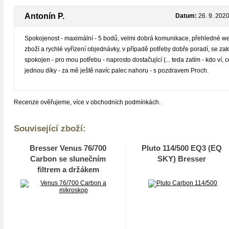
Antonín P.
Datum:
26. 9. 202
Spokojenost - maximální - 5 bodů, velmi dobrá komunikace, přehledné w
zboží a rychlé vyřízení objednávky, v případě potřeby dobře poradí, se 
spokojen - pro mou potřebu - naprosto dostačující (... teda zatím - kdo ví, 
jednou díky - za mě ještě navíc palec nahoru - s pozdravem Proch.
Recenze ověřujeme, více v obchodních podmínkách.
Související zboží:
Bresser Venus 76/700
Pluto 114/500 EQ3 (EQ
Carbon se slunečním
SKY) Bresser
filtrem a držákem
smartphonu+svítící
nálepka Měsíc