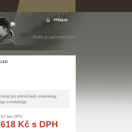
Přihlásit
Košík je zatím prázdný
P-LED
oskop pro pokročilejší mineralogy,
ogy a metalurgy.
Kč
bez DPH
 618
Kč
s DPH