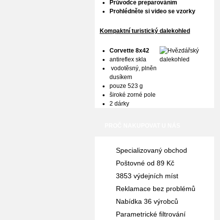
Průvodce preparováním
Prohlédněte si video se vzorky
Kompaktní turistický dalekohled
Corvette 8x42
antireflex skla
vodotěsný, plněn
dusíkem
pouze 523 g
široké zorné pole
2 dárky
PROČ NAKUPOVAT U NÁS
Specializovaný obchod
Poštovné od 89 Kč
3853 výdejních míst
Reklamace bez problémů
Nabídka 36 výrobců
Parametrické filtrování