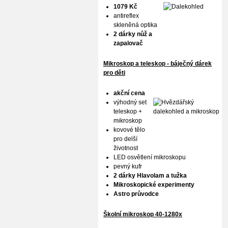
1079 Kč
antireflex
skleněná optika
2 dárky nůž a
zapalovač
Mikroskop a teleskop - báječný dárek
pro děti
akční cena
výhodný set
teleskop +
mikroskop
kovové tělo
pro delší
životnost
LED osvětlení mikroskopu
pevný kufr
2 dárky Hlavolam a tužka
Mikroskopické experimenty
Astro průvodce
Školní mikroskop 40-1280x