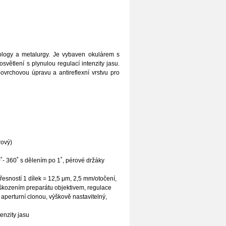
eology a metalurgy. Je vybaven okulárem s
větlení s plynulou regulací intenzity jasu.
povrchovou úpravu a antireflexní vrstvu pro
rový)
˚- 360˚ s dělením po 1˚, pérové držáky
řesností 1 dílek = 12,5 μm, 2,5 mm/otočení,
škozením preparátu objektivem, regulace
aperturní clonou, výškově nastavitelný,
enzity jasu