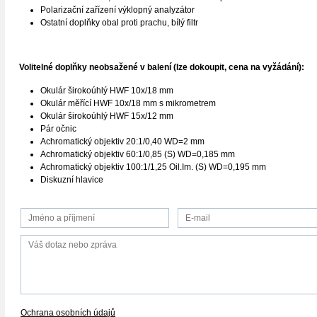
Polarizační zařízení výklopný analyzátor
Ostatní doplňky obal proti prachu, bílý filtr
Volitelné doplňky neobsažené v balení (lze dokoupit, cena na vyžádání):
Okulár širokoúhlý HWF 10x/18 mm
Okulár měřící HWF 10x/18 mm s mikrometrem
Okulár širokoúhlý HWF 15x/12 mm
Pár očnic
Achromatický objektiv 20:1/0,40 WD=2 mm
Achromatický objektiv 60:1/0,85 (S) WD=0,185 mm
Achromatický objektiv 100:1/1,25 Oil.Im. (S) WD=0,195 mm
Diskuzní hlavice
Ochrana osobních údajů