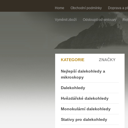
Home
Obchodní podmínky
Doprava a p
Vyměnit zboží
Odstoupit od smlouvy
Rek
KATEGORIE
ZNAČKY
Nejlepší dalekohledy a
mikroskopy
Dalekohledy
Hvězdářské dalekohledy
Monokulární dalekohledy
Stativy pro dalekohledy