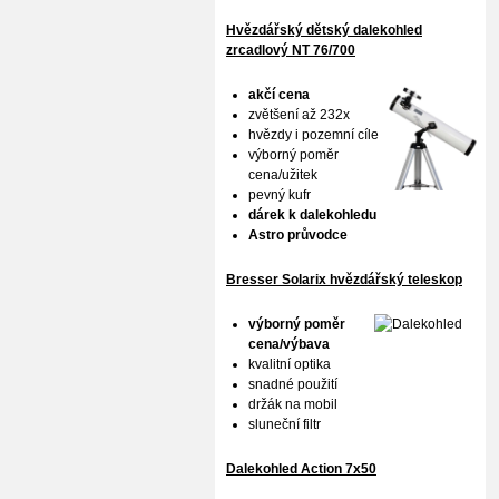
Hvězdářský dětský dalekohled
zrcadlový NT 76/700
akčí cena
zvětšení až 232x
hvězdy i pozemní cíle
výborný poměr
cena/užitek
pevný kufr
dárek k dalekohledu
Astro průvodce
Bresser Solarix hvězdářský teleskop
výborný poměr
cena/výbava
kvalitní optika
snadné použití
držák na mobil
sluneční filtr
Dalekohled Action 7x50