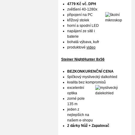
4779 Kč vč. DPH
zvětšení 40-1280x
připojení na PC
křížový stolek
horní a spodní LED
napájení ze sítě i
baterie
bohatá výbava, kufr
produktové
video
Steiner NightHunter 8x56
BEZKONKURENČNÍ CENA
špičkový myslivecký dalkohled
kvalita bez kompromisů
excelentní
optika
zorné pole
135 m
jeden z
nejlepších na
našem e-shopu
2 dárky Nůž + Zapalovač