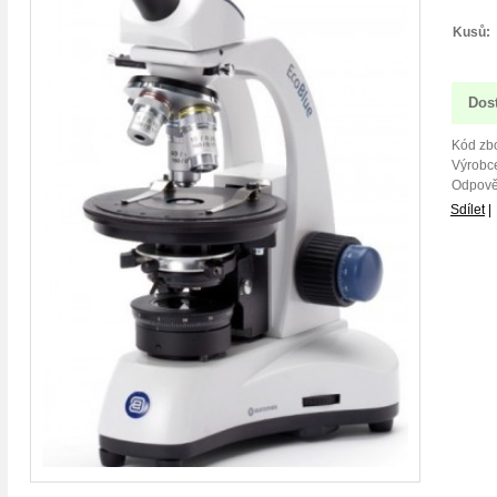
Kusů:
Dos
Kód zbo
Výrobce
Odpově
Sdílet
|