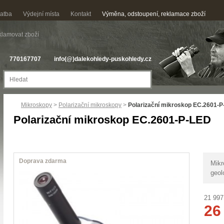
latba
Výdejní místa
Kontakt
Výměna, odstoupení, reklamace zboží
lamovat zboží
770167707
info(@)dalekohledy-puskohledy.cz
Mikroskopy
>
Polarizační mikroskopy
>
Polarizační mikroskop EC.2601-
Polarizační mikroskop EC.2601-P-LED
Doprava zdarma
Mikr
geol
21 997
26