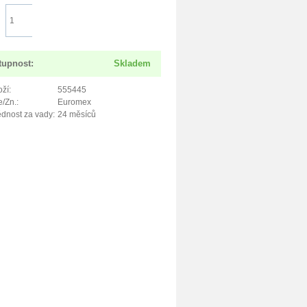
Do košíku
tupnost:
Skladem
ží:
555445
/Zn.:
Euromex
dnost za vady:
24 měsíců