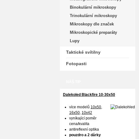
Binokulární mikroskopy
Trinokulární mikroskopy
Mikroskopy dle značek
Mikroskopické preparáty
Lupy
Taktické svítilny
Fotopasti
NÁŠ TIP
Dalekoled Blackfire
10-30x50
více modelů
10x50
,
16x50,
10x42
vyníkající poměr
cena/kvalita
antireflexní optika
pouzdro a 2 dárky