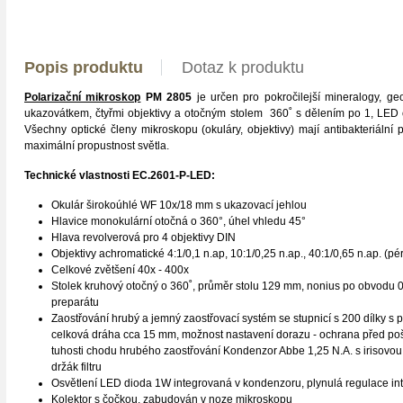
Popis produktu
Dotaz k produktu
Polarizační mikroskop
PM 2805
je určen pro pokročilejší mineralogy, g
ukazovátkem, čtyřmi objektivy a otočným stolem 360˚ s dělením po 1, LED os
Všechny optické členy mikroskopu (okuláry, objektivy) mají antibakteriální 
maximální propustnost světla.
Technické vlastnosti EC.2601-P-LED:
Okulár širokoúhlé WF 10x/18 mm s ukazovací jehlou
Hlavice monokulární otočná o 360°, úhel vhledu 45°
Hlava revolverová pro 4 objektivy DIN
Objektivy achromatické 4:1/0,1 n.ap, 10:1/0,25 n.ap., 40:1/0,65 n.ap. (pé
Celkové zvětšení 40x - 400x
Stolek kruhový otočný o 360˚, průměr stolu 129 mm, nonius po obvodu 0
preparátu
Zaostřování hrubý a jemný zaostřovací systém se stupnicí s 200 dílky s p
celková dráha cca 15 mm, možnost nastavení dorazu - ochrana před po
tuhosti chodu hrubého zaostřování Kondenzor Abbe 1,25 N.A. s irisovou 
držák filtru
Osvětlení LED dioda 1W integrovaná v kondenzoru, plynulá regulace int
Kolektor s čočkou, zabudován v noze mikroskopu