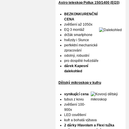
Astro teleskop Pollux
150/1400 (EQ3)
BEZKONKURENČNÍ
CENA
zvětšení až 1050x
EQ 3 montáž
držák smartphone
hvězdy i Slunce
perfektní mechanické
zpracování
odolný, robustní
pro dospělé hvězdáře
dárek Kapesní
dalekohled
Dětský mikroskop v kufru
vynikající cena
tubus z kovu
zvětšení 100-
900x
LED osvětlení
kufr a bohatá výbava
2 dárky Hlavolam a Flexi tužka