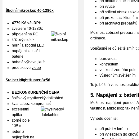
při dokumentaci nálezů
při výuce
Školní mikroskop 40-1280x
při sdílení obrazu s kol
při prezentaci klientům
4779 Kč vč. DPH
při archivaci preparátů
zvětšení 40-1280x
Možnost zobrazit preparát n
připojení na PC
ordinace.
křížový stolek
horní a spodní LED
Současně je důležité zmínit,
napájení ze sítě i
baterie
barevností
bohatá výbava, kufr
kontrastem
produktové
video
velikostí zorného pole
výsledným zvětšením
Steiner NightHunter 8x56
To je běžná vlastnost prakt
BEZKONKURENČNÍ CENA
5. Napájení z bateri
špičkový myslivecký dalkohled
Možnost napájení pomocí AA
kvalita bez kompromisů
vlastnost. Mikroskop tak není
excelentní
optika
Výhodu oceníte:
zorné pole
135 m
při práci v terénu
jeden z
při výjezdech do chovů
nejlepších na