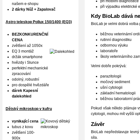
při mobilní diagnostice
našem e-shopu
při výpadku elektrické 
2 dárky Nůž + Zapalovač
Kdy BioLab dává ne
Astro teleskop Pollux
150/1400 (EQ3)
BioLab je velmi dobrá volba 
běžnou veterinární ordi
BEZKONKURENČNÍ
rutinní diagnostiku
CENA
odbornou výuku
zvětšení až 1050x
laboratoře
EQ 3 montáž
školy veterinárního za
držák smartphone
hvězdy i Slunce
Velmi dobře pokrývá:
perfektní mechanické
zpracování
parazitologii
odolný, robustní
močový sediment
pro dospělé hvězdáře
ušní cytologii
dárek Kapesní
základní hematologii
dalekohled
běžnou laboratorní prá
Pokud však někdo plánuje vy
Dětský mikroskop v kufru
cytologii, mohou mít vyšší op
vynikající cena
Závěr
tubus z kovu
BioLab nepředstavuje levný 
zvětšení 100-
síla.
900x