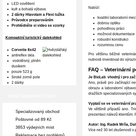
LED osvětlení
Nabízí:
kufr a bohatá výbava
2 dárky Hlavolam a Flexi tužka
kvalitní laboratorní me
Průvodce preparováním
dobrou optiku
Prohlédněte si video se vzorky
pohodlnou práci
možnost dokumentace
Kompaktní turistický dalekohled
robustní konstrukci
rozumnou cenu
Corvette 8x42
Pro většinu běžné veteriná
antireflex skla
nutnosti investovat do výraz
vodotěsný, plněn
dusíkem
FAQ – Veterinární 
pouze 523 g
široké zorné pole
Je BioLab vhodný i pro začí
2 dárky
Ano, právě pro začínající n
obrazu a laboratorní výbavo
dražších specializovaných s
PROČ NAKUPOVAT U NÁS
Vyplatí se ve veterinární p
Ve většině případů ano. Tr
Specializovaný obchod
prezentaci nálezů klientům. P
Poštovné od 89 Kč
Autor: Ing. Radek Mrňa, Da
3853 výdejních míst
Více než 30 let zkušeností s 
Reklamace bez problémů