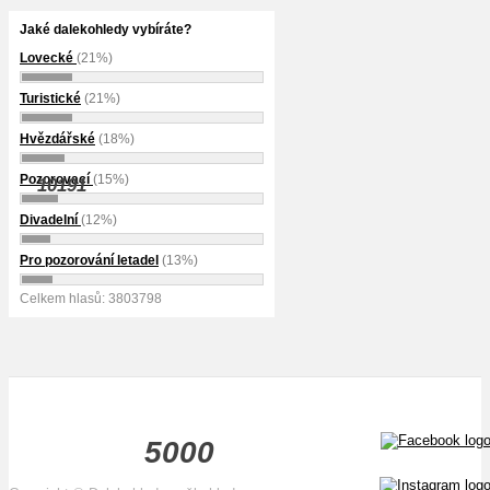
Jaké dalekohledy vybíráte?
Lovecké
(21%)
Turistické
(21%)
Hvězdářské
(18%)
Pozorovací
(15%)
10191
Divadelní
(12%)
Pro pozorování letadel
(13%)
Celkem hlasů: 3803798
5000