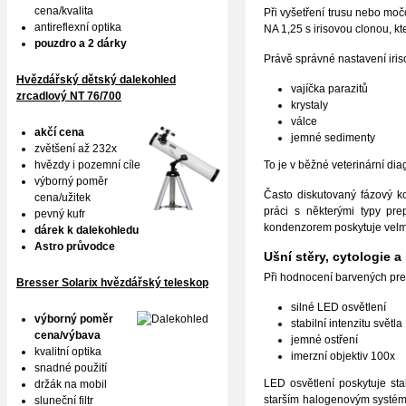
cena/kvalita
Při vyšetření trusu nebo mo
antireflexní optika
NA 1,25 s irisovou clonou, k
pouzdro a 2 dárky
Právě správné nastavení iris
Hvězdářský dětský dalekohled
vajíčka parazitů
zrcadlový NT 76/700
krystaly
válce
akčí cena
jemné sedimenty
zvětšení až 232x
hvězdy i pozemní cíle
To je v běžné veterinární dia
výborný poměr
Často diskutovaný fázový ko
cena/užitek
práci s některými typy pre
pevný kufr
kondenzorem poskytuje velmi
dárek k dalekohledu
Astro průvodce
Ušní stěry, cytologie a
Při hodnocení barvených prep
Bresser Solarix hvězdářský teleskop
silné LED osvětlení
výborný poměr
stabilní intenzitu světla
cena/výbava
jemné ostření
kvalitní optika
imerzní objektiv 100x
snadné použití
LED osvětlení poskytuje sta
držák na mobil
starším halogenovým systémů
sluneční filtr