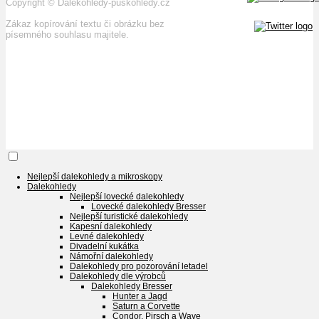
Copyright
©
Dalekohledy-puškohledy.cz
Zákaz kopírování textu či obrázku bez
písemného souhlasu majitele.
Nejlepší dalekohledy a mikroskopy
Dalekohledy
Nejlepší lovecké dalekohledy
Lovecké dalekohledy Bresser
Nejlepší turistické dalekohledy
Kapesní dalekohledy
Levné dalekohledy
Divadelní kukátka
Námořní dalekohledy
Dalekohledy pro pozorování letadel
Dalekohledy dle výrobců
Dalekohledy Bresser
Hunter a Jagd
Saturn a Corvette
Condor, Pirsch a Wave