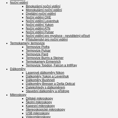
Noční vidění
Binokulární noční vidění
Monokulární noční vidění
Digitální noční vidění
Noční vidění OXE
Noční vidění Levenhuk
Noční vidění Yukon
Noční vidění ATN
Noční vidění Pulsar
Noční vidění pro myslivce - neviditelný přísvit
Příslušenství pro noční vidění
Termokamery, termovize
Termovize Pixfra
Termovize Pulsar
Termovize Pard
Termovize Burris a Steiner
Termokamery Ermenrich
Termovize Topdon, Falcon a InfiRay
Dálkoměry
Laserové dálkoměry Nikon
Dálkoměry Yukon a Levenhuk
Dálkoměry Bushnell
Dálkoměry Bresser a Delta Optical
Dalekohledy s dálkoměrem
Stavební dálkoměry a přístroje
Mikroskopy
Dětské mikroskopy
Školní mikroskopy
Kapesní mikroskopy
Stereoskopické mikroskopy
USB mikroskopy
Videomikroskopy