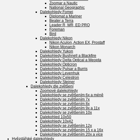
Zoomar a Nautic
National Geographic
Dalekohledy Fomei
Diplomat a Mariner
Beater a Terra
Leader R, WR, ED PRO
Foreman
Bird
Dalekohledy Nikon
Nikon Aculon, Action EX, Prostaff
Nikon Monarch
Dalekohledy Yukon
Dalekohledy Bushnell a Blackfire
Dalekohledy Delta Optical a Meopta
Dalekohledy Opticron
Dalekohledy Pulsar a Burris
Dalekohledy Levenhuk
Dalekohledy Celestron
Dalekohledy Steiner
Dalekohledy dle zvětšení
Zoomové dalekohledy
Dalekohledy se zvětšením 6x a méně
Dalekohledy se zvětšením 7x
Dalekohledy se zvětšením 8x
Dalekohledy se zvětšením 9x a 11x
Dalekohledy se zvětšením 10x
Dalekohled 10x50
Dalekohledy 10x42
Dalekohledy se zvětšením 12x
Dalekohledy se zvětšením 15 x a 16x
Dalekohledy se zvětšením 20x a více
Hvězdářské dalekohledy