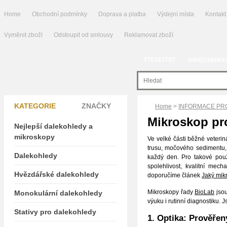
Home
Obchodní podmínky
Doprava a platba
Výdejní místa
Kontakt
Vyměnit zboží
Odstoupit od smlouvy
Reklamovat zboží
770167707
info(@)dalek
KATEGORIE
ZNAČKY
Home
>
INFORMACE PR
Mikroskop pro
Nejlepší dalekohledy a
mikroskopy
Ve velké části běžné veterin
trusu, močového sedimentu, k
Dalekohledy
každý den. Pro takové použ
spolehlivost, kvalitní mec
Hvězdářské dalekohledy
doporučíme článek
Jaký mik
Mikroskopy řady
BioLab
jsou
Monokulární dalekohledy
výuku i rutinní diagnostiku.
Stativy pro dalekohledy
1. Optika: Prověřen