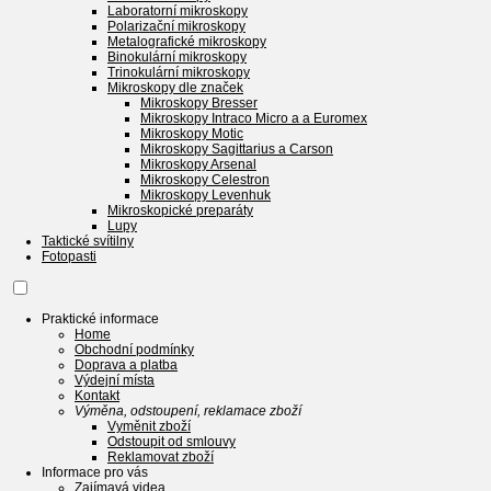
Laboratorní mikroskopy
Polarizační mikroskopy
Metalografické mikroskopy
Binokulární mikroskopy
Trinokulární mikroskopy
Mikroskopy dle značek
Mikroskopy Bresser
Mikroskopy Intraco Micro a a Euromex
Mikroskopy Motic
Mikroskopy Sagittarius a Carson
Mikroskopy Arsenal
Mikroskopy Celestron
Mikroskopy Levenhuk
Mikroskopické preparáty
Lupy
Taktické svítilny
Fotopasti
Praktické informace
Home
Obchodní podmínky
Doprava a platba
Výdejní místa
Kontakt
Výměna, odstoupení, reklamace zboží
Vyměnit zboží
Odstoupit od smlouvy
Reklamovat zboží
Informace pro vás
Zajímavá videa