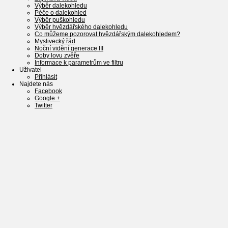
Výběr dalekohledu
Péče o dalekohled
Výběr puškohledu
Výběr hvězdářského dalekohledu
Co můžeme pozorovat hvězdářským dalekohledem?
Myslivecký řád
Noční vidění generace III
Doby lovu zvěře
Informace k parametrům ve filtru
Uživatel
Přihlásit
Najdete nás
Facebook
Google +
Twitter