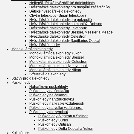
Nejlepší dětské hvězdářské dalekohledy
Hvězdářské dalekohledy pro dospělé začátečníky
Dětské hvězdářské dalekohledy
Chytré teleskopy (Smart teleskopy)
Hvězdářské dalekohledy pro pokročilé
Hvězdářské dalekohledy na montáži Dobson
Hvězdářské dalekohledy Levenhuk
Hvězdářské dalekohledy Bresser, Messier a Meade
Hvězdářské dalekohledy Celestron
Hvězdářské dalekohledy Sagittarius Optical
Hvězdářské triedry
Monokulární dalekohledy
Monokulární dalekohledy Yukon
Monokulární dalekohledy Bresser
Monokulární dalekohledy Celestron
Monokulární dalekohledy Levenhuk
Monokulární dalekohledy Nikon
Střelecké dalekohledy
Stativy pro dalekohledy
Puškohledy
Naháňkové puškohledy
Puškohledy na šoulačku
Puškohledy na čekanou
Puškohledy na vzduchovku
Puškohledy na krátké vzdálenosti
Puškohledy na velké vzdálenosti
Puškohledy dle výrobců
Puškohledy Sightron a Steiner
Puškohledy Burris
Puškohledy Optisan
Puškohledy Delta Optical a Yukon
Kolimátory