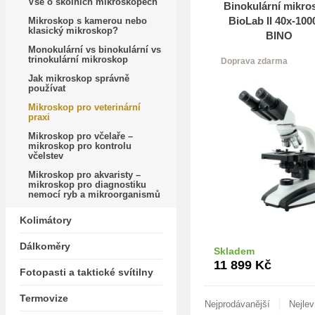
Vše o školních mikroskopech
Binokulární mikro
BioLab II 40x-100
Mikroskop s kamerou nebo
klasický mikroskop?
BINO
Monokulární vs binokulární vs
trinokulární mikroskop
Doprava zdarma
Jak mikroskop správně
používat
Mikroskop pro veterinární
praxi
Mikroskop pro včelaře –
mikroskop pro kontrolu
včelstev
Mikroskop pro akvaristy –
mikroskop pro diagnostiku
nemocí ryb a mikroorganismů
Kolimátory
Dálkoměry
Skladem
Do k
11 899
Kč
Fotopasti a taktické svítilny
Termovize
|
Nejprodávanější
Nejlev