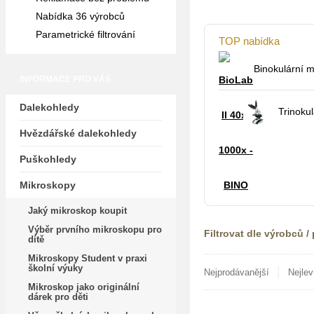
Nabídka 36 výrobců
Parametrické filtrování
TOP nabídka
Binokulární 
INFORMACE PRO VÁS
Dalekohledy
Trinokul
Hvězdářské dalekohledy
mikrosk
Puškohledy
Mikroskopy
Jaký mikroskop koupit
Výběr prvního mikroskopu pro
Filtrovat dle výrobců /
dítě
Mikroskopy Student v praxi
školní výuky
|
Nejprodávanější
Nejlev
Mikroskop jako originální
dárek pro děti