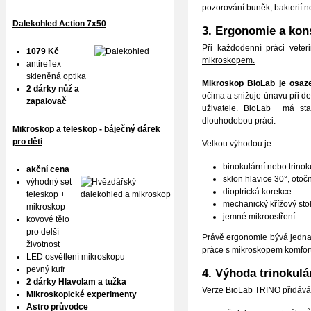
pozorování buněk, bakterií ne
Dalekohled Action 7x50
3. Ergonomie a konst
Při každodenní práci veter
1079 Kč
mikroskopem.
antireflex
skleněná optika
Mikroskop BioLab je osaze
2 dárky nůž a
očima a snižuje únavu při de
zapalovač
uživatele. BioLab má stab
dlouhodobou práci.
Mikroskop a teleskop - báječný dárek
pro děti
Velkou výhodou je:
binokulární nebo trinok
akční cena
sklon hlavice 30°, otoč
výhodný set
dioptrická korekce
teleskop +
mechanický křížový sto
mikroskop
jemné mikroostření
kovové tělo
pro delší
Právě ergonomie bývá jedna z
životnost
práce s mikroskopem komfort
LED osvětlení mikroskopu
pevný kufr
4. Výhoda trinokulá
2 dárky Hlavolam a tužka
Verze BioLab TRINO přidává t
Mikroskopické experimenty
Astro průvodce