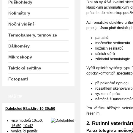
Puškohledy
BioLab využívá kvalitní skl
klasickými achromatickými obj
Kolimátory
práce bude mikroskop použí
Achromatické objektivy u Bio
Noční vidění
pracuje. Jsou plně dostačuj
Termokamery, termovize
parazitů
močového sedimentu
Dálkoměry
kožních seškrabů
ušních stěrů
Mikroskopy
základní hematologie
Taktické svítilny
Vyšší optické systémy typu P
optický komfort při specializ
Fotopasti
při pokročilé cytologii
rozsáhlém skenování p
výzkumné práci
NÁŠ TIP
náročnější laboratorní 
Pro většinu běžných veteri
Dalekoled Blackfire
10-30x50
řešením.
více modelů
10x50
,
2. Rutinní veteriná
16x50,
10x42
Parazitologie a močov
vyníkající poměr