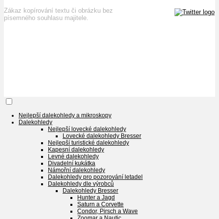
Zákaz kopírování textu či obrázku bez
písemného souhlasu majitele.
Nejlepší dalekohledy a mikroskopy
Dalekohledy
Nejlepší lovecké dalekohledy
Lovecké dalekohledy Bresser
Nejlepší turistické dalekohledy
Kapesní dalekohledy
Levné dalekohledy
Divadelní kukátka
Námořní dalekohledy
Dalekohledy pro pozorování letadel
Dalekohledy dle výrobců
Dalekohledy Bresser
Hunter a Jagd
Saturn a Corvette
Condor, Pirsch a Wave
Zoomar a Nautic