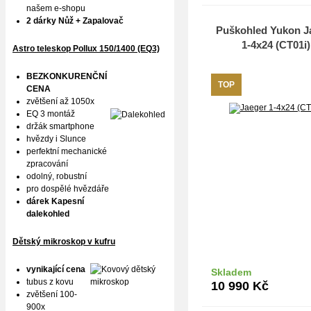
našem e-shopu
2 dárky Nůž + Zapalovač
Puškohled Yukon J
1-4x24 (CT01i)
Astro teleskop Pollux
150/1400 (EQ3)
BEZKONKURENČNÍ
TOP
CENA
zvětšení až 1050x
EQ 3 montáž
držák smartphone
hvězdy i Slunce
perfektní mechanické
zpracování
odolný, robustní
pro dospělé hvězdáře
dárek Kapesní
dalekohled
Dětský mikroskop v kufru
vynikající cena
Skladem
Do k
tubus z kovu
10 990
Kč
zvětšení 100-
900x