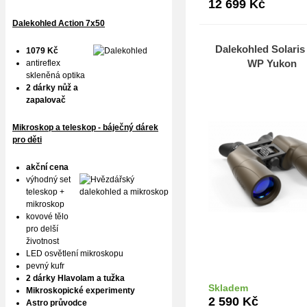
12 699
Kč
Dalekohled Action 7x50
Dalekohled Solaris
1079 Kč
WP Yukon
antireflex
skleněná optika
2 dárky nůž a
zapalovač
Mikroskop a teleskop - báječný dárek
pro děti
akční cena
výhodný set
teleskop +
mikroskop
kovové tělo
pro delší
životnost
LED osvětlení mikroskopu
pevný kufr
2 dárky Hlavolam a tužka
Skladem
Mikroskopické experimenty
Do k
2 590
Kč
Astro průvodce