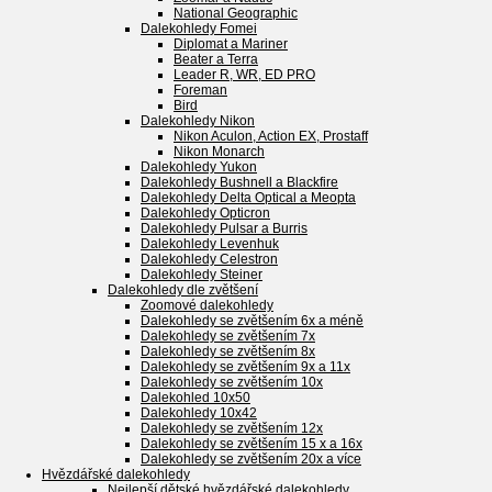
National Geographic
Dalekohledy Fomei
Diplomat a Mariner
Beater a Terra
Leader R, WR, ED PRO
Foreman
Bird
Dalekohledy Nikon
Nikon Aculon, Action EX, Prostaff
Nikon Monarch
Dalekohledy Yukon
Dalekohledy Bushnell a Blackfire
Dalekohledy Delta Optical a Meopta
Dalekohledy Opticron
Dalekohledy Pulsar a Burris
Dalekohledy Levenhuk
Dalekohledy Celestron
Dalekohledy Steiner
Dalekohledy dle zvětšení
Zoomové dalekohledy
Dalekohledy se zvětšením 6x a méně
Dalekohledy se zvětšením 7x
Dalekohledy se zvětšením 8x
Dalekohledy se zvětšením 9x a 11x
Dalekohledy se zvětšením 10x
Dalekohled 10x50
Dalekohledy 10x42
Dalekohledy se zvětšením 12x
Dalekohledy se zvětšením 15 x a 16x
Dalekohledy se zvětšením 20x a více
Hvězdářské dalekohledy
Nejlepší dětské hvězdářské dalekohledy