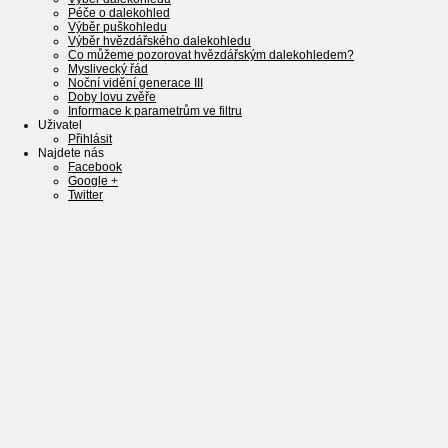
Péče o dalekohled
Výběr puškohledu
Výběr hvězdářského dalekohledu
Co můžeme pozorovat hvězdářským dalekohledem?
Myslivecký řád
Noční vidění generace III
Doby lovu zvěře
Informace k parametrům ve filtru
Uživatel
Přihlásit
Najdete nás
Facebook
Google +
Twitter