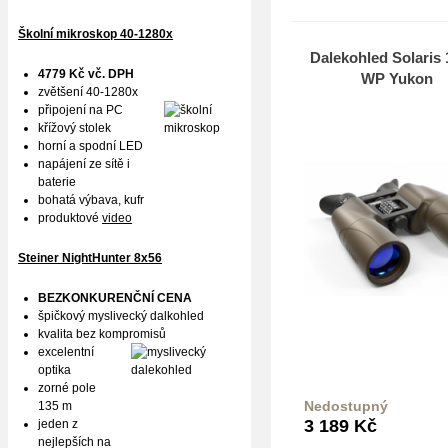
Školní mikroskop 40-1280x
Dalekohled Solaris
4779 Kč vč. DPH
WP Yukon
zvětšení 40-1280x
připojení na PC
křížový stolek
horní a spodní LED
napájení ze sítě i
baterie
bohatá výbava, kufr
produktové
video
Steiner NightHunter 8x56
BEZKONKURENČNÍ CENA
špičkový myslivecký dalkohled
kvalita bez kompromisů
excelentní
optika
zorné pole
Nedostupný
135 m
Do k
3 189
Kč
jeden z
nejlepších na