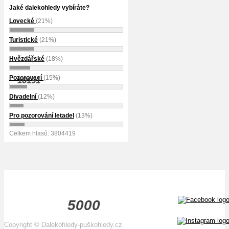
Jaké dalekohledy vybíráte?
Lovecké
(21%)
Turistické
(21%)
Hvězdářské
(18%)
Pozorovací
(15%)
10191
Divadelní
(12%)
Pro pozorování letadel
(13%)
Celkem hlasů: 3804419
5000
Copyright
©
Dalekohledy-puškohledy.cz