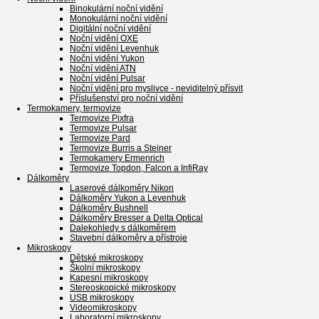
Binokulární noční vidění
Monokulární noční vidění
Digitální noční vidění
Noční vidění OXE
Noční vidění Levenhuk
Noční vidění Yukon
Noční vidění ATN
Noční vidění Pulsar
Noční vidění pro myslivce - neviditelný přísvit
Příslušenství pro noční vidění
Termokamery, termovize
Termovize Pixfra
Termovize Pulsar
Termovize Pard
Termovize Burris a Steiner
Termokamery Ermenrich
Termovize Topdon, Falcon a InfiRay
Dálkoměry
Laserové dálkoměry Nikon
Dálkoměry Yukon a Levenhuk
Dálkoměry Bushnell
Dálkoměry Bresser a Delta Optical
Dalekohledy s dálkoměrem
Stavební dálkoměry a přístroje
Mikroskopy
Dětské mikroskopy
Školní mikroskopy
Kapesní mikroskopy
Stereoskopické mikroskopy
USB mikroskopy
Videomikroskopy
Laboratorní mikroskopy