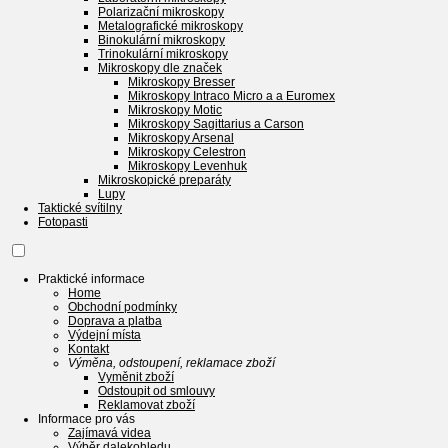
Polarizační mikroskopy
Metalografické mikroskopy
Binokulární mikroskopy
Trinokulární mikroskopy
Mikroskopy dle značek
Mikroskopy Bresser
Mikroskopy Intraco Micro a a Euromex
Mikroskopy Motic
Mikroskopy Sagittarius a Carson
Mikroskopy Arsenal
Mikroskopy Celestron
Mikroskopy Levenhuk
Mikroskopické preparáty
Lupy
Taktické svítilny
Fotopasti
Praktické informace
Home
Obchodní podmínky
Doprava a platba
Výdejní místa
Kontakt
Výměna, odstoupení, reklamace zboží
Vyměnit zboží
Odstoupit od smlouvy
Reklamovat zboží
Informace pro vás
Zajímavá videa
Výběr dalekohledu