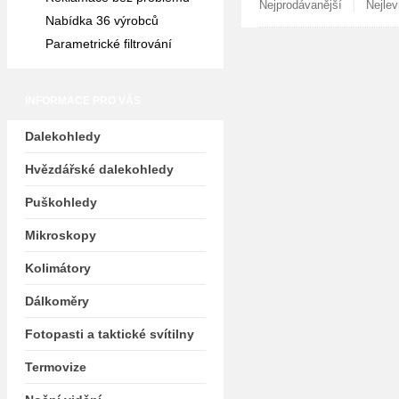
|
Nejprodávanější
Nejlev
Nabídka 36 výrobců
Parametrické filtrování
INFORMACE PRO VÁS
Dalekohledy
Hvězdářské dalekohledy
Puškohledy
Mikroskopy
Kolimátory
Dálkoměry
Fotopasti a taktické svítilny
Termovize