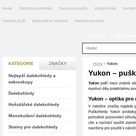
Home
Obchodní podmínky
Doprava a platba
Výdejní místa
Kontakt
Vyměnit zboží
Odstoupit od smlouvy
Reklamovat zboží
770167707
info(@)dalek
KATEGORIE
ZNAČKY
Home
>
Yukon
Yukon – pušk
Nejlepší dalekohledy a
mikroskopy
Yukon
patří mezi známé výr
myslivci díky praktickému po
Dalekohledy
Yukon – optika pro 
Hvězdářské dalekohledy
V nabídce značky najdete
Puškohledy Yukon poskytují
Monokulární dalekohledy
pohodlné pozorování přírody
cíle a nachází využití zejm
Stativy pro dalekohledy
navrženy pro použití v náro