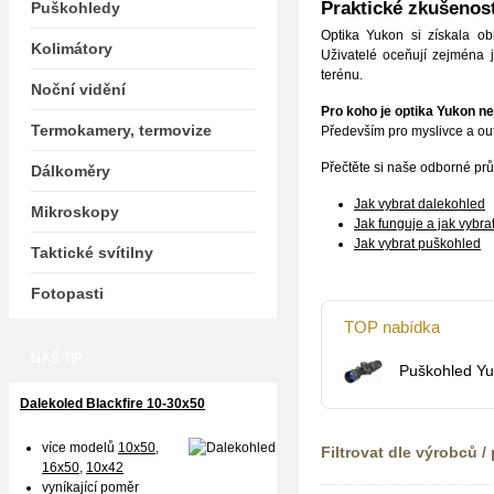
Praktické zkušenos
Puškohledy
Optika Yukon si získala ob
Kolimátory
Uživatelé oceňují zejména j
terénu.
Noční vidění
Pro koho je optika Yukon n
Termokamery, termovize
Především pro myslivce a out
Přečtěte si naše odborné pr
Dálkoměry
Jak vybrat dalekohled
Mikroskopy
Jak funguje a jak vybra
Jak vybrat puškohled
Taktické svítilny
Fotopasti
TOP nabídka
NÁŠ TIP
Puškohled Yu
Dalekoled Blackfire
10-30x50
více modelů
10x50
,
Filtrovat dle výrobců /
16x50,
10x42
vyníkající poměr