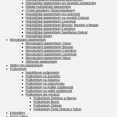
Hvězdářské dalekohledy pro dospělé začátečníky
Dětské hvězdářské dalekohledy
Chytré teleskopy (Smart teleskopy)
Hvězdářské dalekohledy pro pokročilé
Hvězdářské dalekohledy na montáži Dobson
Hvězdářské dalekohledy Levenhuk
Hvězdářské dalekohledy Bresser, Messier a Meade
Hvězdářské dalekohledy Celestron
Hvězdářské dalekohledy Sagittarius Optical
Hvězdářské triedry
Monokulární dalekohledy
Monokulární dalekohledy Yukon
Monokulární dalekohledy Bresser
Monokulární dalekohledy Celestron
Monokulární dalekohledy Levenhuk
Monokulární dalekohledy Nikon
Střelecké dalekohledy
Stativy pro dalekohledy
Puškohledy
Naháňkové puškohledy
Puškohledy na šoulačku
Puškohledy na čekanou
Puškohledy na vzduchovku
Puškohledy na krátké vzdálenosti
Puškohledy na velké vzdálenosti
Puškohledy dle výrobců
Puškohledy Sightron a Steiner
Puškohledy Burris
Puškohledy Optisan
Puškohledy Delta Optical a Yukon
Kolimátory
Noční vidění