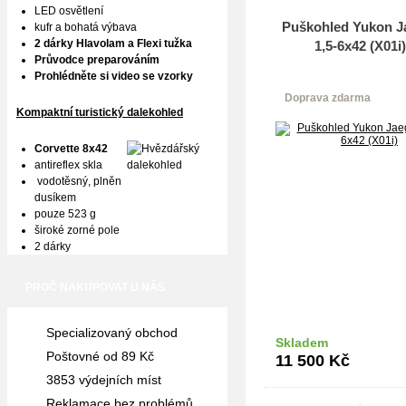
LED osvětlení
Puškohled Yukon J
kufr a bohatá výbava
2 dárky Hlavolam a Flexi tužka
1,5-6x42 (X01i)
Průvodce preparováním
Prohlédněte si video se vzorky
Doprava zdarma
Kompaktní turistický dalekohled
Corvette 8x42
antireflex skla
vodotěsný, plněn
dusíkem
pouze 523 g
široké zorné pole
2 dárky
PROČ NAKUPOVAT U NÁS
Specializovaný obchod
Skladem
Do k
Poštovné od 89 Kč
11 500
Kč
3853 výdejních míst
Reklamace bez problémů