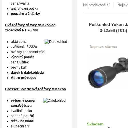
cena/kvalita
|
Nejprodávanější
Nejlev
antireflexní optika
pouzdro a 2 dárky
Puškohled Yukon J
Hvězdářský dětský dalekohled
3-12x56 (T01i)
zrcadlový NT 76/700
akčí cena
zvětšení až 232x
Doprava zdarma
hvězdy i pozemní cíle
výborný poměr
cena/užitek
pevný kufr
dárek k dalekohledu
Astro průvodce
Bresser Solarix hvězdářský teleskop
výborný poměr
cena/výbava
kvalitní optika
snadné použití
držák na mobil
Skladem
sluneční filtr
Do k