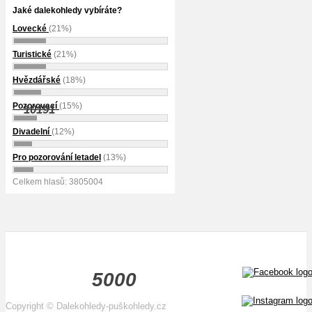
Jaké dalekohledy vybíráte?
Lovecké
(21%)
Turistické
(21%)
Hvězdářské
(18%)
Pozorovací
(15%)
10191
Divadelní
(12%)
Pro pozorování letadel
(13%)
Celkem hlasů: 3805004
5000
Copyright
©
Dalekohledy-puškohledy.cz