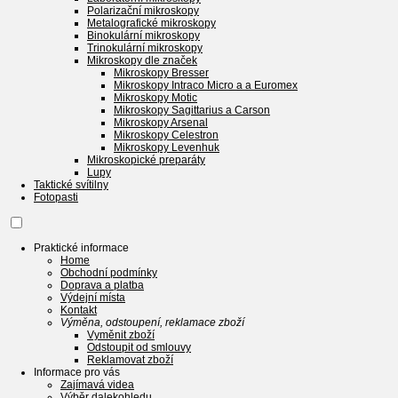
Polarizační mikroskopy
Metalografické mikroskopy
Binokulární mikroskopy
Trinokulární mikroskopy
Mikroskopy dle značek
Mikroskopy Bresser
Mikroskopy Intraco Micro a a Euromex
Mikroskopy Motic
Mikroskopy Sagittarius a Carson
Mikroskopy Arsenal
Mikroskopy Celestron
Mikroskopy Levenhuk
Mikroskopické preparáty
Lupy
Taktické svítilny
Fotopasti
Praktické informace
Home
Obchodní podmínky
Doprava a platba
Výdejní místa
Kontakt
Výměna, odstoupení, reklamace zboží
Vyměnit zboží
Odstoupit od smlouvy
Reklamovat zboží
Informace pro vás
Zajímavá videa
Výběr dalekohledu