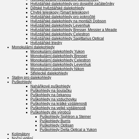
Hvězdářské dalekohledy pro dospělé začátečníky
Dětské hvězdářské dalekohledy
Chytré teleskopy (Smart teleskopy)
Hvězdářské dalekohledy pro pokročilé
Hvězdářské dalekohledy na montáži Dobson
Hvězdářské dalekohledy Levenhuk
Hvězdářské dalekohledy Bresser, Messier a Meade
Hvězdářské dalekohledy Celestron
Hvězdářské dalekohledy Sagittarius Optical
Hvězdářské triedry
Monokulární dalekohledy
Monokulární dalekohledy Yukon
Monokulární dalekohledy Bresser
Monokulární dalekohledy Celestron
Monokulární dalekohledy Levenhuk
Monokulární dalekohledy Nikon
Střelecké dalekohledy
Stativy pro dalekohledy
Puškohledy
Naháňkové puškohledy
Puškohledy na šoulačku
Puškohledy na čekanou
Puškohledy na vzduchovku
Puškohledy na krátké vzdálenosti
Puškohledy na velké vzdálenosti
Puškohledy dle výrobců
Puškohledy Sightron a Steiner
Puškohledy Burris
Puškohledy Optisan
Puškohledy Delta Optical a Yukon
Kolimátory
Noční vidění