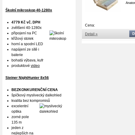
Anato
Školní mikroskop 40-1280x
4779 Kč vč. DPH
Cena:
zvětšení 40-1280x
připojení na PC
D
Detail »
křížový stolek
horní a spodní LED
napájení ze sítě i
baterie
bohatá výbava, kufr
produktové
video
Steiner NightHunter 8x56
BEZKONKURENČNÍ CENA
špičkový myslivecký dalkohled
kvalita bez kompromisů
excelentní
optika
zorné pole
135 m
jeden z
nejlepších na