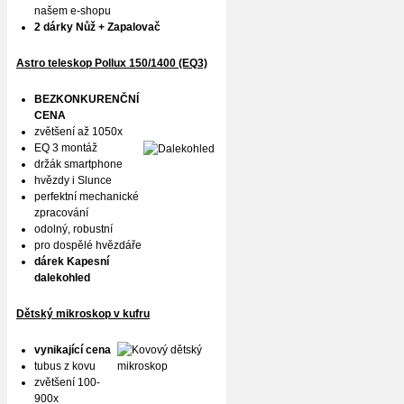
našem e-shopu
2 dárky Nůž + Zapalovač
Astro teleskop Pollux
150/1400 (EQ3)
BEZKONKURENČNÍ
CENA
zvětšení až 1050x
EQ 3 montáž
držák smartphone
hvězdy i Slunce
perfektní mechanické
zpracování
odolný, robustní
pro dospělé hvězdáře
dárek Kapesní
dalekohled
Dětský mikroskop v kufru
vynikající cena
tubus z kovu
zvětšení 100-
900x