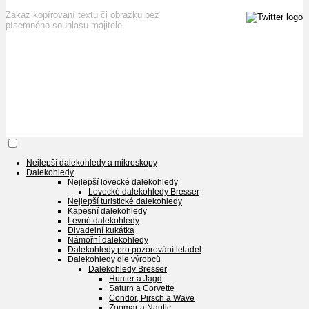
Zákaz kopírování textu či obrázku bez
písemného souhlasu majitele.
Nejlepší dalekohledy a mikroskopy
Dalekohledy
Nejlepší lovecké dalekohledy
Lovecké dalekohledy Bresser
Nejlepší turistické dalekohledy
Kapesní dalekohledy
Levné dalekohledy
Divadelní kukátka
Námořní dalekohledy
Dalekohledy pro pozorování letadel
Dalekohledy dle výrobců
Dalekohledy Bresser
Hunter a Jagd
Saturn a Corvette
Condor, Pirsch a Wave
Zoomar a Nautic