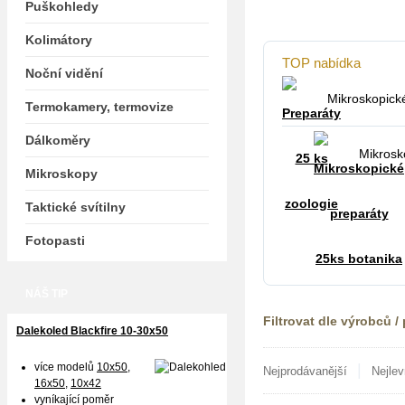
Puškohledy
Kolimátory
TOP nabídka
Noční vidění
Mikroskopické
Termokamery, termovize
Dálkoměry
Mikrosk
Mikroskopy
Taktické svítilny
Fotopasti
NÁŠ TIP
Filtrovat dle výrobců /
Dalekoled Blackfire
10-30x50
více modelů
10x50
,
|
Nejprodávanější
Nejlev
16x50,
10x42
vyníkající poměr