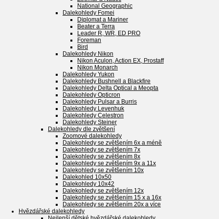
National Geographic
Dalekohledy Fomei
Diplomat a Mariner
Beater a Terra
Leader R, WR, ED PRO
Foreman
Bird
Dalekohledy Nikon
Nikon Aculon, Action EX, Prostaff
Nikon Monarch
Dalekohledy Yukon
Dalekohledy Bushnell a Blackfire
Dalekohledy Delta Optical a Meopta
Dalekohledy Opticron
Dalekohledy Pulsar a Burris
Dalekohledy Levenhuk
Dalekohledy Celestron
Dalekohledy Steiner
Dalekohledy dle zvětšení
Zoomové dalekohledy
Dalekohledy se zvětšením 6x a méně
Dalekohledy se zvětšením 7x
Dalekohledy se zvětšením 8x
Dalekohledy se zvětšením 9x a 11x
Dalekohledy se zvětšením 10x
Dalekohled 10x50
Dalekohledy 10x42
Dalekohledy se zvětšením 12x
Dalekohledy se zvětšením 15 x a 16x
Dalekohledy se zvětšením 20x a více
Hvězdářské dalekohledy
Nejlepší dětské hvězdářské dalekohledy