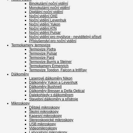
Binokulární noční vidění
Monokulární noční vidění
Digitální noční vidění
Noční vidění OXE
Noční vidění Levenhuk
Noční vidění Yukon
Noční vidění ATN
Noční vidění Pulsar
Noční vidění pro myslivce - neviditelný přísvit
Příslušenství pro noční vidění
Termokamery, termovize
Termovize Pixfra
Termovize Pulsar
Termovize Pard
Termovize Burris a Steiner
Termokamery Ermenrich
Termovize Topdon, Falcon a InfiRay
Dálkoměry
Laserové dálkoměry Nikon
Dálkoměry Yukon a Levenhuk
Dálkoměry Bushnell
Dálkoměry Bresser a Delta Optical
Dalekohledy s dálkoměrem
Stavební dálkoměry a přístroje
Mikroskopy
Dětské mikroskopy
Školní mikroskopy
Kapesní mikroskopy
Stereoskopické mikroskopy
USB mikroskopy
Videomikroskopy
Laboratorní mikroskopy