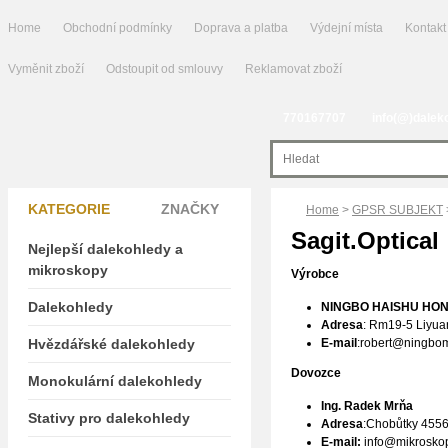
Home
Obchodní podmínky
Doprava a platba
Výdejní místa
Kontakt
Vyměnit zboží
Odstoupit od smlouvy
Reklamovat zboží
770167707
info(@)dalek
KATEGORIE
ZNAČKY
Home
>
GPSR SUBJEKT
Sagit.Optical
Nejlepší dalekohledy a
mikroskopy
Výrobce
Dalekohledy
NINGBO HAISHU HO
Adresa
: Rm19-5 Liyua
Hvězdářské dalekohledy
E-mail
:
robert@ningbo
Dovozce
Monokulární dalekohledy
Ing. Radek Mrňa
Stativy pro dalekohledy
Adresa
:Chobůtky 4556
E-mail:
info@mikrosko