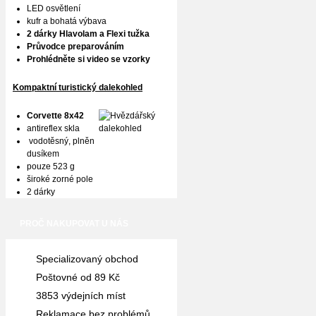
LED osvětlení
kufr a bohatá výbava
2 dárky Hlavolam a Flexi tužka
Průvodce preparováním
Prohlédněte si video se vzorky
Kompaktní turistický dalekohled
Corvette 8x42
antireflex skla
vodotěsný, plněn
dusíkem
pouze 523 g
široké zorné pole
2 dárky
PROČ NAKUPOVAT U NÁS
Specializovaný obchod
Poštovné od 89 Kč
3853 výdejních míst
Reklamace bez problémů