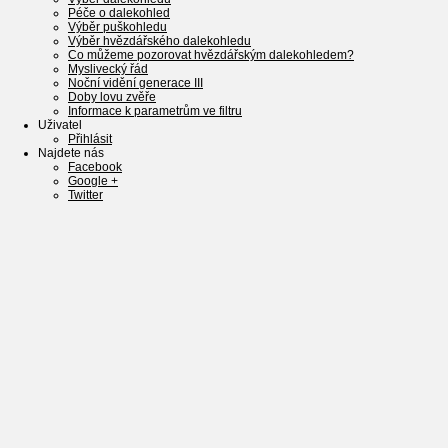
Péče o dalekohled
Výběr puškohledu
Výběr hvězdářského dalekohledu
Co můžeme pozorovat hvězdářským dalekohledem?
Myslivecký řád
Noční vidění generace III
Doby lovu zvěře
Informace k parametrům ve filtru
Uživatel
Přihlásit
Najdete nás
Facebook
Google +
Twitter