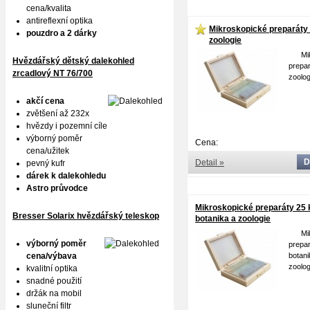
cena/kvalita
antireflexní optika
Mikroskopické preparáty
pouzdro a 2 dárky
zoologie
Mikr
Hvězdářský dětský dalekohled
prepa
zrcadlový NT 76/700
zoolog
akčí cena
zvětšení až 232x
hvězdy i pozemní cíle
výborný poměr
Cena:
cena/užitek
D
Detail »
pevný kufr
dárek k dalekohledu
Astro průvodce
Mikroskopické preparáty 25 
Bresser Solarix hvězdářský teleskop
botanika a zoologie
Mikr
výborný poměr
prepa
cena/výbava
bot
zoolog
kvalitní optika
snadné použití
držák na mobil
sluneční filtr