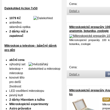
Cena:
Dalekohled Action 7x50
Detail »
1079 Kč
antireflex
skleněná optika
Mikroskopické preparáty 100
anatomie, botanika, zoologie
2 dárky nůž a
zapalovač
Mikroskopické preparáty 100 k
botanika, zoologie
Mikroskop a teleskop - báječný dárek
pro děti
akční cena
výhodný set
Cena:
teleskop +
mikroskop
D
Detail »
kovové tělo
pro delší
životnost
Mikroskopické preparáty An
LED osvětlení mikroskopu
ks
pevný kufr
2 dárky Hlavolam a tužka
TOP
Mikroskopické experimenty
Mikro
Astro průvodce
prepa