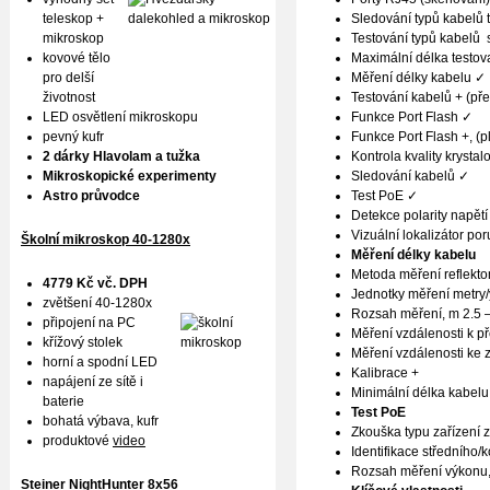
teleskop +
Sledování typů kabelů 
mikroskop
Testování typů kabelů
kovové tělo
Maximální délka testo
pro delší
Měření délky kabelu ✓
životnost
Testování kabelů + (pře
LED osvětlení mikroskopu
Funkce Port Flash ✓
pevný kufr
Funkce Port Flash +, (
2 dárky Hlavolam a tužka
Kontrola kvality krysta
Mikroskopické experimenty
Sledování kabelů ✓
Astro průvodce
Test PoE ✓
Detekce polarity napětí
Vizuální lokalizátor po
Školní mikroskop 40-1280x
Měření délky kabelu
Metoda měření reflekto
4779 Kč vč. DPH
Jednotky měření metry/
zvětšení 40-1280x
Rozsah měření, m 2.5
připojení na PC
Měření vzdálenosti k 
křížový stolek
Měření vzdálenosti ke 
horní a spodní LED
Kalibrace +
napájení ze sítě i
Minimální délka kabelu 
baterie
Test PoE
bohatá výbava, kufr
Zkouška typu zařízení 
produktové
video
Identifikace středního
Rozsah měření výkonu
Steiner NightHunter 8x56