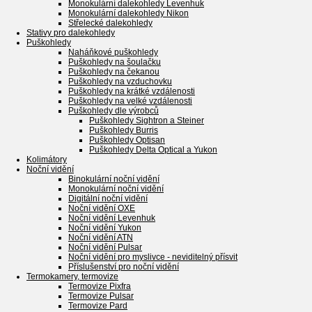
Monokulární dalekohledy Levenhuk
Monokulární dalekohledy Nikon
Střelecké dalekohledy
Stativy pro dalekohledy
Puškohledy
Naháňkové puškohledy
Puškohledy na šoulačku
Puškohledy na čekanou
Puškohledy na vzduchovku
Puškohledy na krátké vzdálenosti
Puškohledy na velké vzdálenosti
Puškohledy dle výrobců
Puškohledy Sightron a Steiner
Puškohledy Burris
Puškohledy Optisan
Puškohledy Delta Optical a Yukon
Kolimátory
Noční vidění
Binokulární noční vidění
Monokulární noční vidění
Digitální noční vidění
Noční vidění OXE
Noční vidění Levenhuk
Noční vidění Yukon
Noční vidění ATN
Noční vidění Pulsar
Noční vidění pro myslivce - neviditelný přísvit
Příslušenství pro noční vidění
Termokamery, termovize
Termovize Pixfra
Termovize Pulsar
Termovize Pard