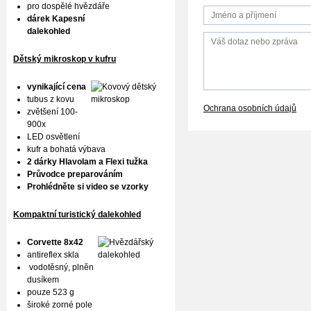
pro dospělé hvězdáře
dárek Kapesní
dalekohled
Dětský mikroskop v kufru
vynikající cena
tubus z kovu
Ochrana osobních údajů
zvětšení 100-
900x
LED osvětlení
kufr a bohatá výbava
2 dárky Hlavolam a Flexi tužka
Průvodce preparováním
Prohlédněte si video se vzorky
Kompaktní turistický dalekohled
Corvette 8x42
antireflex skla
vodotěsný, plněn
dusíkem
pouze 523 g
široké zorné pole