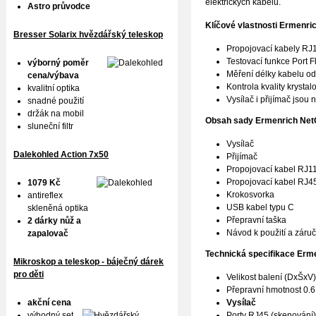
elektrických kabelů.
Astro průvodce
Klíčové vlastnosti
Ermenri
Bresser Solarix hvězdářský teleskop
Propojovací kabely RJ1
Testovací funkce Port 
výborný poměr
Měření délky kabelu od
cena/výbava
Kontrola kvality krystal
kvalitní optika
Vysílač i přijímač jsou 
snadné použití
držák na mobil
Obsah sady
Ermenrich Ne
sluneční filtr
Vysílač
Dalekohled Action 7x50
Přijímač
Propojovací kabel RJ1
Propojovací kabel RJ4
1079 Kč
Krokosvorka
antireflex
USB kabel typu C
skleněná optika
Přepravní taška
2 dárky nůž a
Návod k použití a záručn
zapalovač
Technická specifikace Erm
Mikroskop a teleskop - báječný dárek
pro děti
Velikost balení (DxŠxV
Přepravní hmotnost 0.6
akční cena
Vysílač
výhodný set
Porty RJ45 (skenování