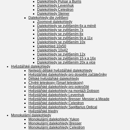
Dalekohledy Pulsar a Burris
Dalekohledy Levenhuk
Dalekohledy Celestron
Dalekohledy Steiner
Dalekohledy dle zvětšení
Zoomové dalekohledy
Dalekohledy se zvětšením 6x a méně
Dalekohledy se zvětšením 7x
Dalekohledy se zvětšením 8x
Dalekohledy se zvětšením 9x a 11x
Dalekohledy se zvětšením 10x
Dalekohled 10x50
Dalekohledy 10x42
Dalekohledy se zvětšením 12x
Dalekohledy se zvětšením 15 x a 16x
Dalekohledy se zvětšením 20x a více
Hvězdářské dalekohledy
Nejlepší dětské hvězdářské dalekohledy
Hvězdářské dalekohledy pro dospělé začátečníky
Dětské hvězdářské dalekohledy
Chytré teleskopy (Smart teleskopy)
Hvězdářské dalekohledy pro pokročilé
Hvězdářské dalekohledy na montáži Dobson
Hvězdářské dalekohledy Levenhuk
Hvězdářské dalekohledy Bresser, Messier a Meade
Hvězdářské dalekohledy Celestron
Hvězdářské dalekohledy Sagittarius Optical
Hvězdářské triedry
Monokulární dalekohledy
Monokulární dalekohledy Yukon
Monokulární dalekohledy Bresser
Monokulární dalekohledy Celestron