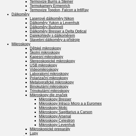
Termovize Burris a Steiner
Termokamery Ermenrich
Termovize Topdon, Falcon a InfiRay
Dálkoměry
Laserové dálkoměry Nikon
Dálkoměry Yukon a Levenhuk
Dálkoměry Bushnell
Dálkoměry Bresser a Delta Optical
Dalekohledy s dálkoměrem
Stavební dálkoměry a přístroje
Mikroskopy
Dětské mikroskopy
Školní mikroskopy
Kapesní mikroskopy
Stereoskopické mikroskopy
USB mikroskopy
Videomikroskopy
Laboratorní mikroskopy
Polarizační mikroskopy
Metalografické mikroskopy
Binokulární mikroskopy
Trinokulární mikroskopy
Mikroskopy dle značek
Mikroskopy Bresser
Mikroskopy Intraco Micro a a Euromex
Mikroskopy Motic
Mikroskopy Sagittarius a Carson
Mikroskopy Arsenal
Mikroskopy Celestron
Mikroskopy Levenhuk
Mikroskopické preparáty
Lupy