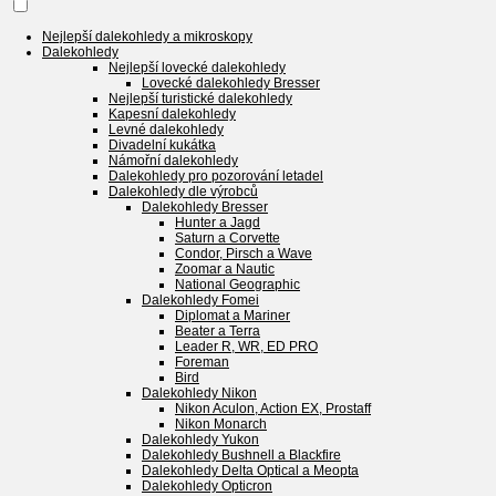
Nejlepší dalekohledy a mikroskopy
Dalekohledy
Nejlepší lovecké dalekohledy
Lovecké dalekohledy Bresser
Nejlepší turistické dalekohledy
Kapesní dalekohledy
Levné dalekohledy
Divadelní kukátka
Námořní dalekohledy
Dalekohledy pro pozorování letadel
Dalekohledy dle výrobců
Dalekohledy Bresser
Hunter a Jagd
Saturn a Corvette
Condor, Pirsch a Wave
Zoomar a Nautic
National Geographic
Dalekohledy Fomei
Diplomat a Mariner
Beater a Terra
Leader R, WR, ED PRO
Foreman
Bird
Dalekohledy Nikon
Nikon Aculon, Action EX, Prostaff
Nikon Monarch
Dalekohledy Yukon
Dalekohledy Bushnell a Blackfire
Dalekohledy Delta Optical a Meopta
Dalekohledy Opticron