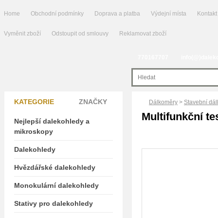
Home
Obchodní podmínky
Doprava a platba
Výdejní místa
Kontakt
Vyměnit zboží
Odstoupit od smlouvy
Reklamovat zboží
770167707
info(@)dalek
KATEGORIE
ZNAČKY
Dálkoměry
>
Stavební dál
Multifunkční t
Nejlepší dalekohledy a
mikroskopy
Dalekohledy
Hvězdářské dalekohledy
Monokulární dalekohledy
Stativy pro dalekohledy