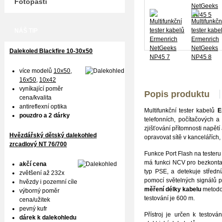
Fotopasti
NÁŠ TIP
Dalekoled Blackfire
10-30x50
více modelů
10x50
,
16x50,
10x42
vyníkající poměr
Popis produktu
cena/kvalita
antireflexní optika
Multifunkční tester kabelů
E
pouzdro a 2 dárky
telefonních, počítačových 
zjišťování přítomnosti napětí
Hvězdářský dětský dalekohled
opravovat sítě v kancelářích
zrcadlový NT 76/700
Funkce Port Flash na teste
má funkci NCV pro bezkontak
akčí cena
typ PSE, a detekuje středn
zvětšení až 232x
pomocí světelných signálů p
hvězdy i pozemní cíle
měření délky kabelu
metodou
výborný poměr
testování je 600 m.
cena/užitek
pevný kufr
Přístroj je určen k testov
dárek k dalekohledu