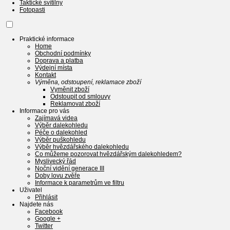
Taktické svítilny
Fotopasti
Praktické informace
Home
Obchodní podmínky
Doprava a platba
Výdejní místa
Kontakt
Výměna, odstoupení, reklamace zboží
Vyměnit zboží
Odstoupit od smlouvy
Reklamovat zboží
Informace pro vás
Zajímavá videa
Výběr dalekohledu
Péče o dalekohled
Výběr puškohledu
Výběr hvězdářského dalekohledu
Co můžeme pozorovat hvězdářským dalekohledem?
Myslivecký řád
Noční vidění generace III
Doby lovu zvěře
Informace k parametrům ve filtru
Uživatel
Přihlásit
Najdete nás
Facebook
Google +
Twitter