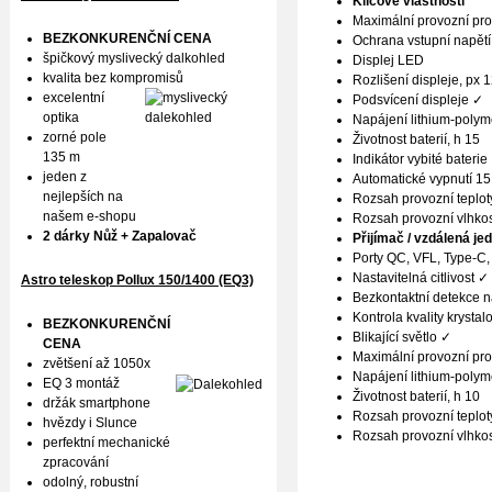
Klíčové vlastnosti
Maximální provozní pr
BEZKONKURENČNÍ CENA
Ochrana vstupní napětí
špičkový myslivecký dalkohled
Displej LED
kvalita bez kompromisů
Rozlišení displeje, px 
excelentní
Podsvícení displeje ✓
optika
Napájení lithium-polym
zorné pole
Životnost baterií, h 15
135 m
Indikátor vybité baterie
jeden z
Automatické vypnutí 15
nejlepších na
Rozsah provozní teploty
našem e-shopu
Rozsah provozní vlhko
2 dárky Nůž + Zapalovač
Přijímač / vzdálená je
Porty QC, VFL, Type-C,
Nastavitelná citlivost ✓
Astro teleskop Pollux
150/1400 (EQ3)
Bezkontaktní detekce 
Kontrola kvality krysta
BEZKONKURENČNÍ
Blikající světlo ✓
CENA
Maximální provozní pr
zvětšení až 1050x
Napájení lithium-polym
EQ 3 montáž
Životnost baterií, h 10
držák smartphone
Rozsah provozní teploty
hvězdy i Slunce
Rozsah provozní vlhko
perfektní mechanické
zpracování
odolný, robustní