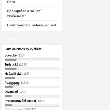
filtru
Spolupráce a sdílení
zkušeností
Elektroodpad, baterie, odpad
ANKETA
Jaké dalekohledy vybíráte?
Lovecké
(21%)
Turistické
(21%)
Hvězdářské
(18%)
Pozorovací
(15%)
10191
Divadelní
(12%)
Pro pozorování letadel
(13%)
Celkem hlasů: 3806427