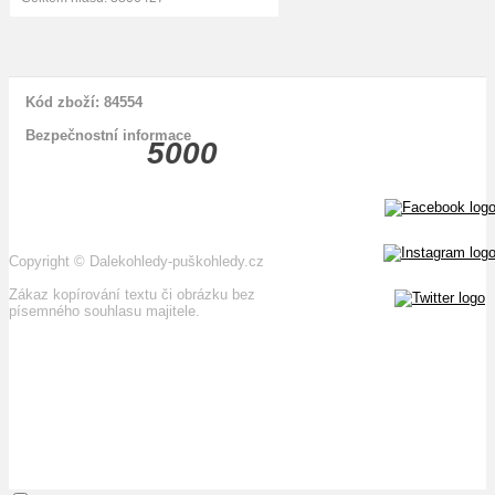
Kód zboží: 84554
Bezpečnostní informace
5000
Copyright
©
Dalekohledy-puškohledy.cz
Zákaz kopírování textu či obrázku bez
písemného souhlasu majitele.