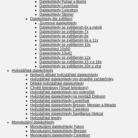
Dalekohledy Pulsar a Burris
Dalekohledy Levenhuk
Dalekohledy Celestron
Dalekohledy Steiner
Dalekohledy dle zvětšení
Zoomové dalekohledy
Dalekohledy se zvětšením 6x a méně
Dalekohledy se zvětšením 7x
Dalekohledy se zvětšením 8x
Dalekohledy se zvětšením 9x a 11x
Dalekohledy se zvětšením 10x
Dalekohled 10x50
Dalekohledy 10x42
Dalekohledy se zvětšením 12x
Dalekohledy se zvětšením 15 x a 16x
Dalekohledy se zvětšením 20x a více
Hvězdářské dalekohledy
Nejlepší dětské hvězdářské dalekohledy
Hvězdářské dalekohledy pro dospělé začátečníky
Dětské hvězdářské dalekohledy
Chytré teleskopy (Smart teleskopy)
Hvězdářské dalekohledy pro pokročilé
Hvězdářské dalekohledy na montáži Dobson
Hvězdářské dalekohledy Levenhuk
Hvězdářské dalekohledy Bresser, Messier a Meade
Hvězdářské dalekohledy Celestron
Hvězdářské dalekohledy Sagittarius Optical
Hvězdářské triedry
Monokulární dalekohledy
Monokulární dalekohledy Yukon
Monokulární dalekohledy Bresser
Monokulární dalekohledy Celestron