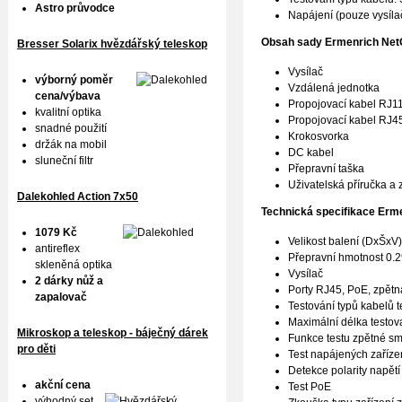
Astro průvodce
Napájení (pouze vysílač
Obsah sady
Ermenrich Ne
Bresser Solarix hvězdářský teleskop
Vysílač
výborný poměr
Vzdálená jednotka
cena/výbava
Propojovací kabel RJ1
kvalitní optika
Propojovací kabel RJ4
snadné použití
Krokosvorka
držák na mobil
DC kabel
sluneční filtr
Přepravní taška
Uživatelská příručka a z
Dalekohled Action 7x50
Technická specifikace
Erme
1079 Kč
Velikost balení (DxŠxV
antireflex
Přepravní hmotnost 0.
skleněná optika
Vysílač
2 dárky nůž a
Porty RJ45, PoE, zpětn
zapalovač
Testování typů kabelů 
Maximální délka testo
Mikroskop a teleskop - báječný dárek
Funkce testu zpětné sm
pro děti
Test napájených zaříze
Detekce polarity napětí
akční cena
Test PoE
výhodný set