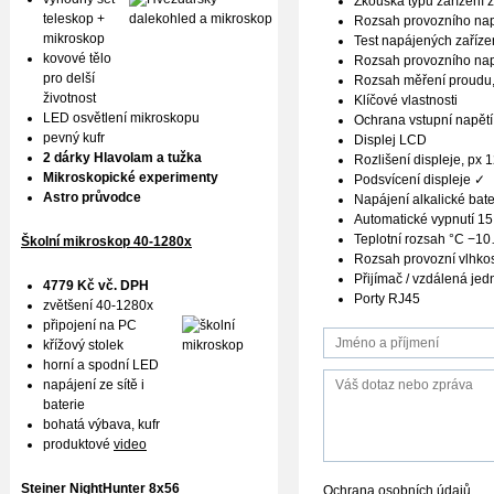
Zkouška typu zařízení z
teleskop +
Rozsah provozního nap
mikroskop
Test napájených zaříze
kovové tělo
Rozsah provozního nap
pro delší
Rozsah měření proudu,
životnost
Klíčové vlastnosti
LED osvětlení mikroskopu
Ochrana vstupní napětí
pevný kufr
Displej LCD
2 dárky Hlavolam a tužka
Rozlišení displeje, px 
Mikroskopické experimenty
Podsvícení displeje ✓
Astro průvodce
Napájení alkalické bate
Automatické vypnutí 15
Teplotní rozsah °C −1
Školní mikroskop 40-1280x
Rozsah provozní vlhko
Přijímač / vzdálená jed
4779 Kč vč. DPH
Porty RJ45
zvětšení 40-1280x
připojení na PC
křížový stolek
horní a spodní LED
napájení ze sítě i
baterie
bohatá výbava, kufr
produktové
video
Steiner NightHunter 8x56
Ochrana osobních údajů