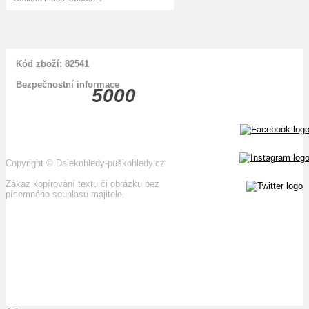
Kód zboží: 82541
Bezpečnostní informace
5000
Copyright
©
Dalekohledy-puškohledy.cz
Zákaz kopírování textu či obrázku bez
písemného souhlasu majitele.