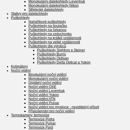
Monokulární dalekohledy Levenhuk
Monokulární dalekohledy Nikon
Střelecké dalekohledy
Stativy pro dalekohledy
Puškohledy
Naháňkové puškohledy
Puškohledy na šoulačku
Puškohledy na čekanou
Puškohledy na vzduchovku
Puškohledy na krátké vzdálenosti
Puškohledy na velké vzdálenosti
Puškohledy dle výrobců
Puškohledy Sightron a Steiner
Puškohledy Burris
Puškohledy Optisan
Puškohledy Delta Optical a Yukon
Kolimátory
Noční vidění
Binokulární noční vidění
Monokulární noční vidění
Digitální noční vidění
Noční vidění OXE
Noční vidění Levenhuk
Noční vidění Yukon
Noční vidění ATN
Noční vidění Pulsar
Noční vidění pro myslivce - neviditelný přísvit
Příslušenství pro noční vidění
Termokamery, termovize
Termovize Pixfra
Termovize Pulsar
Termovize Pard