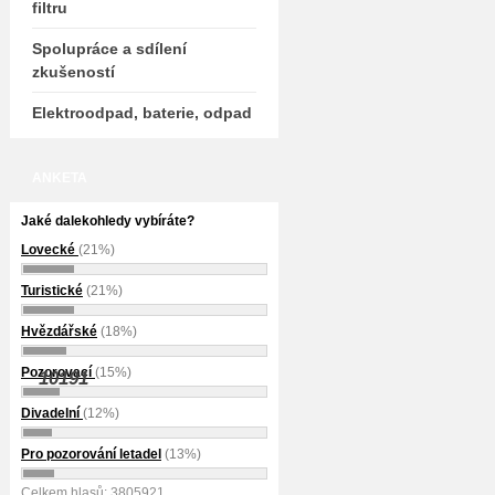
filtru
Spolupráce a sdílení
zkušeností
Elektroodpad, baterie, odpad
ANKETA
Jaké dalekohledy vybíráte?
Lovecké
(21%)
Turistické
(21%)
Hvězdářské
(18%)
Pozorovací
(15%)
10191
Divadelní
(12%)
Pro pozorování letadel
(13%)
Celkem hlasů: 3805921