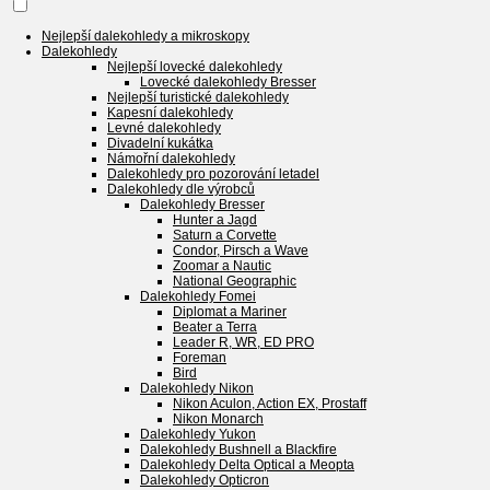
Nejlepší dalekohledy a mikroskopy
Dalekohledy
Nejlepší lovecké dalekohledy
Lovecké dalekohledy Bresser
Nejlepší turistické dalekohledy
Kapesní dalekohledy
Levné dalekohledy
Divadelní kukátka
Námořní dalekohledy
Dalekohledy pro pozorování letadel
Dalekohledy dle výrobců
Dalekohledy Bresser
Hunter a Jagd
Saturn a Corvette
Condor, Pirsch a Wave
Zoomar a Nautic
National Geographic
Dalekohledy Fomei
Diplomat a Mariner
Beater a Terra
Leader R, WR, ED PRO
Foreman
Bird
Dalekohledy Nikon
Nikon Aculon, Action EX, Prostaff
Nikon Monarch
Dalekohledy Yukon
Dalekohledy Bushnell a Blackfire
Dalekohledy Delta Optical a Meopta
Dalekohledy Opticron