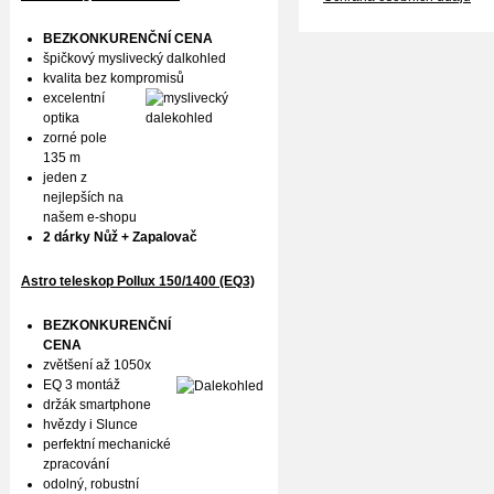
BEZKONKURENČNÍ CENA
špičkový myslivecký dalkohled
kvalita bez kompromisů
excelentní
optika
zorné pole
135 m
jeden z
nejlepších na
našem e-shopu
2 dárky Nůž + Zapalovač
Astro teleskop Pollux
150/1400 (EQ3)
BEZKONKURENČNÍ
CENA
zvětšení až 1050x
EQ 3 montáž
držák smartphone
hvězdy i Slunce
perfektní mechanické
zpracování
odolný, robustní