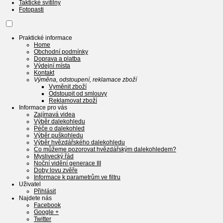
Taktické svítilny
Fotopasti
Praktické informace
Home
Obchodní podmínky
Doprava a platba
Výdejní místa
Kontakt
Výměna, odstoupení, reklamace zboží
Vyměnit zboží
Odstoupit od smlouvy
Reklamovat zboží
Informace pro vás
Zajímavá videa
Výběr dalekohledu
Péče o dalekohled
Výběr puškohledu
Výběr hvězdářského dalekohledu
Co můžeme pozorovat hvězdářským dalekohledem?
Myslivecký řád
Noční vidění generace III
Doby lovu zvěře
Informace k parametrům ve filtru
Uživatel
Přihlásit
Najdete nás
Facebook
Google +
Twitter