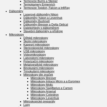
Termovize Burris a Steiner
Termokamery Ermenrich
Termovize Topdon, Falcon a InfiRay
Dálkoměry
Laserové dálkoměry Nikon
Dálkoměry Yukon a Levenhuk
Dálkoměry Bushnell
Dálkoměry Bresser a Delta Optical
Dalekohledy s dálkoměrem
Stavební dálkoměry a přístroje
Mikroskopy
Dětské mikroskopy
Školní mikroskopy
Kapesní mikroskopy
Stereoskopické mikroskopy
USB mikroskopy
Videomikroskopy
Laboratorní mikroskopy
Polarizační mikroskopy
Metalografické mikroskopy
Binokulární mikroskopy
Trinokulární mikroskopy
Mikroskopy dle značek
Mikroskopy Bresser
Mikroskopy Intraco Micro a a Euromex
Mikroskopy Motic
Mikroskopy Sagittarius a Carson
Mikroskopy Arsenal
Mikroskopy Celestron
Mikroskopy Levenhuk
Mikroskopické preparáty
Lupy