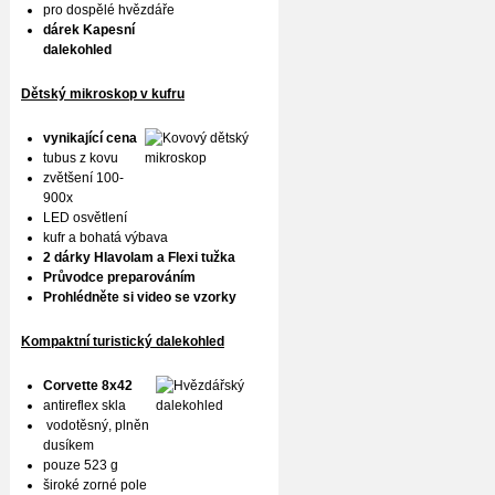
pro dospělé hvězdáře
dárek Kapesní
dalekohled
Dětský mikroskop v kufru
vynikající cena
tubus z kovu
zvětšení 100-
900x
LED osvětlení
kufr a bohatá výbava
2 dárky Hlavolam a Flexi tužka
Průvodce preparováním
Prohlédněte si video se vzorky
Kompaktní turistický dalekohled
Corvette 8x42
antireflex skla
vodotěsný, plněn
dusíkem
pouze 523 g
široké zorné pole