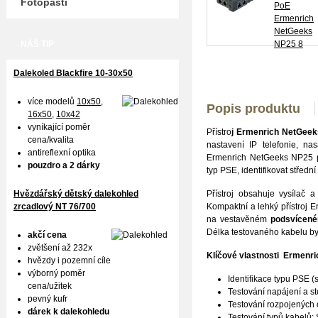
Fotopasti
NÁŠ TIP
Dalekoled Blackfire
10-30x50
více modelů
10x50
,
Popis produktu
16x50,
10x42
vyníkající poměr
Přístro
j Ermenrich NetGee
cena/kvalita
nastavení IP telefonie, na
antireflexní optika
Ermenrich NetGeeks NP25 po
pouzdro a 2 dárky
typ PSE, identifikovat středn
Hvězdářský dětský dalekohled
Přístroj obsahuje vysílač a
zrcadlový NT 76/700
Kompaktní a lehký přístroj 
na vestavěném
podsvícené
Délka testovaného kabelu by
akčí cena
zvětšení až 232x
Klíčové vlastnosti
Ermenri
hvězdy i pozemní cíle
výborný poměr
Identifikace typu PSE (
cena/užitek
Testování napájení a s
pevný kufr
Testování rozpojených 
dárek k dalekohledu
Testování typů kabelů: