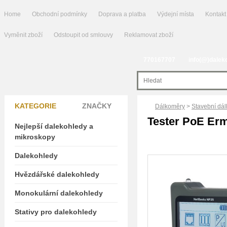
Home
Obchodní podmínky
Doprava a platba
Výdejní místa
Kontakt
Vyměnit zboží
Odstoupit od smlouvy
Reklamovat zboží
770167707
info(@)dalek
KATEGORIE
ZNAČKY
Dálkoměry
>
Stavební dál
Tester PoE Er
Nejlepší dalekohledy a
mikroskopy
Dalekohledy
Hvězdářské dalekohledy
Monokulární dalekohledy
Stativy pro dalekohledy