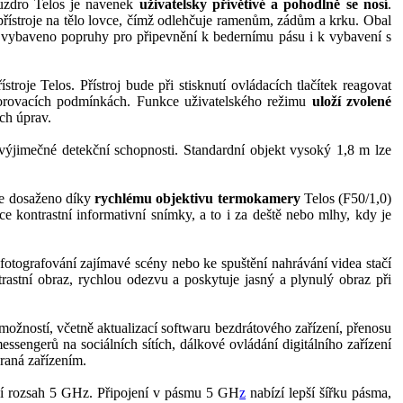
ouzdro Telos je navenek
uživatelsky přívětivé a pohodlně se nosí
.
přístroje na tělo lovce, čímž odlehčuje ramenům, zádům a krku. Obal
víc vybaveno popruhy pro připevnění k bedernímu pásu i k vybavení s
stroje Telos. Přístroj bude při stisknutí ovládacích tlačítek reagovat
zorovacích podmínkách. Funkce uživatelského režimu
uloží zvolené
ích úprav.
výjimečné detekční schopnosti. Standardní objekt vysoký 1,8 m lze
 je dosaženo díky
rychlému objektivu termokamery
Telos (F50/1,0)
 kontrastní informativní snímky, a to i za deště nebo mlhy, kdy je
yfotografování zajímavé scény nebo ke spuštění nahrávání videa stačí
rastní obraz, rychlou odezvu a poskytuje jasný a plynulý obraz při
ožností, včetně aktualizací softwaru bezdrátového zařízení, přenosu
engerů na sociálních sítích, dálkové ovládání digitálního zařízení
hraná zařízením.
vní rozsah 5 GHz. Připojení v pásmu 5 GH
z
nabízí lepší šířku pásma,