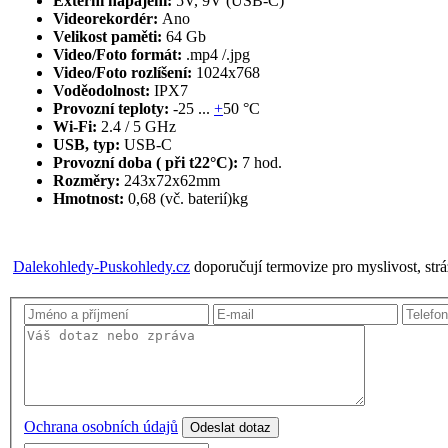
Externí napájení:
5V, 9V (USB-C)
Videorekordér:
Ano
Velikost paměti:
64 Gb
Video/Foto formát:
.mp4 /.jpg
Video/Foto rozlíšení:
1024x768
Voděodolnost:
IPX7
Provozní teploty:
-25 ...
+
50 °C
Wi-Fi:
2.4 / 5 GHz
USB, typ:
USB-C
Provozní doba ( při t22°C):
7 hod.
Rozměry:
243x72x62mm
Hmotnost:
0,68 (vč. baterií)kg
Dalekohledy-Puskohledy.cz
doporučují termovize pro myslivost, str
Ochrana osobních údajů
Odeslat dotaz