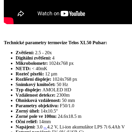
Technické parametry termovize Telos XL50 Pulsar:
Zvětšení:
2.5 - 20x
Digitální zvětšení:
4
Mikrobolometr:
1024x768 px
NETD:
< 40mK
Rozteč pixelů:
12 µm
Rozlíšení displeje:
1024x768 px
Snímkový kmitočet:
50 Hz
Typ displeje:
AMOLED HD
Vzdálenost detekce:
2300m
Ohnisková vzdálenost:
50 mm
Parametry objektivu:
F50/1.0
Zorný úhel:
14x10.5°
Zorné pole ve 100m:
24.6х18.5 m
Oční reliéf:
14mm
Napájení:
3.0
–
4.2 V, Li-ion akumulátor LPS 7i 6.4Ah V