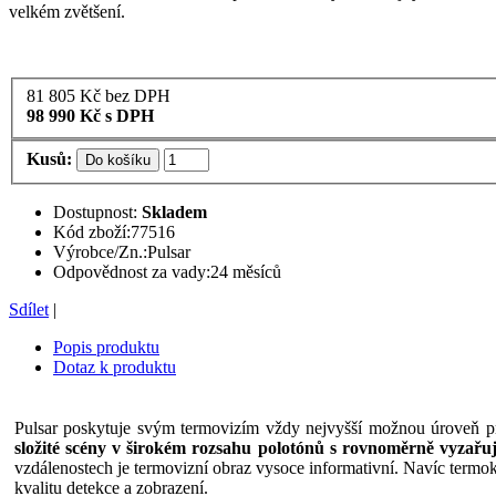
velkém zvětšení.
81 805
Kč
bez DPH
98 990
Kč
s DPH
Kusů:
Do košíku
Dostupnost:
Skladem
Kód zboží:
77516
Výrobce/Zn.:
Pulsar
Odpovědnost za vady:
24 měsíců
Sdílet
|
Popis produktu
Dotaz k produktu
Pulsar poskytuje svým termovizím vždy nejvyšší možnou úroveň prok
složité scény v širokém rozsahu polotónů s rovnoměrně vyzařuj
vzdálenostech je termovizní obraz vysoce informativní. Navíc termoka
kvalitu detekce a zobrazení.