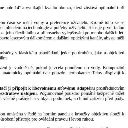
é pole 14° a vynikající kvalitu obrazu, která zůstává optimální i při
ěhu času se mění volby a preference uživatelů. Kromě toho se se
 s ohledem na technologie a potřeby uživatelů. Telos je první řadou
nost jeho flexibilního a přínosného vylepšování po mnoho dalších let.
ybavte laserovým dálkoměrem a dalšími optickými kanály, abyste měli
místěny v klasickém uspořádání, jeden po druhém, jako u objektivů
lím.
zení je vodotěsné, pokud je zcela ponořeno do vody. Kompozitní
anatomicky optimální tvar pouzdra termokamer Telos přispívají k
stačí ji připojit k libovolnému síťovému adaptéru
prostřednictvím
ezdrátové nabíjení.
Pogumované pouzdro pomáhá bezpečně držet
, včetně prašných a vlhkých podmínek, a chrání zařízení před pády.
jsou umístěna v řadě na horním panelu a kroužky objektivu slouží k
ůsobení přístroje pro ovládání pravou i levou rukou.