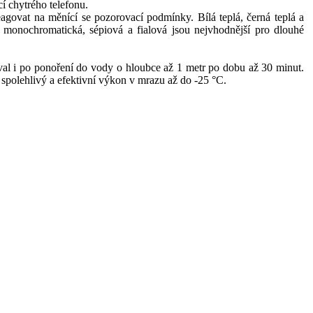
í chytrého telefonu.
eagovat na měnící se pozorovací podmínky. Bílá teplá, černá teplá a
á monochromatická, sépiová a fialová jsou nejvhodnější pro dlouhé
oval i po ponoření do vody o hloubce až 1 metr po dobu až 30 minut.
e spolehlivý a efektivní výkon v mrazu až do -25 °C.