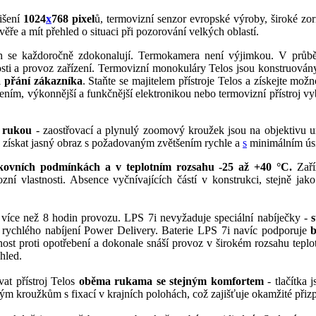
lišení
1024
x
768 pixel
ů, termovizní senzor evropské výroby, široké zorn
ěře a mít přehled o situaci při pozorování velkých oblastí.
ch se každoročně zdokonalují. Termokamera není výjimkou. V průb
sti a provoz zařízení. Termovizní monokuláry Telos jsou konstruovány
 přání zákazníka
. Staňte se majitelem přístroje Telos a získejte mož
ením, výkonnější a funkčnější elektronikou nebo termovizní přístroj v
u rukou
- zaostřovací a plynulý zoomový kroužek jsou na objektivu u
 získat jasný obraz s požadovaným zvětšením rychle a
s
minimálním úsi
kovních podmínkách a v teplotním rozsahu -25 až +40 °C.
Zaří
lastnosti. Absence vyčnívajících částí v konstrukci, stejně jako 
 více než 8 hodin provozu. LPS 7i nevyžaduje speciální nabíječky -
rychlého nabíjení Power Delivery. Baterie LPS 7i navíc podporuje
b
st proti opotřebení a dokonale snáší provoz v širokém rozsahu teplot
hled.
at přístroj Telos
oběma rukama se stejným komfortem
- tlačítka 
ým kroužkům s fixací v krajních polohách, což zajišťuje okamžité přizp