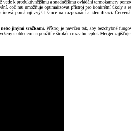
í, což vede k produktivnějšímu a snadnějšímu ovládání termokamery pomoc
ání, což mu umožňuje optimalizovat přístroj pro konkrétní úkoly a r
marínová pomáhají zvýšit šance na rozpoznání a identifikaci. Červen
 nebo jinými srážkam
i. Přístroj je navržen tak, aby bezchybně fung
navrženy s ohledem na použití v širokém rozsahu teplot. Merger zajišťuj