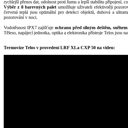
rychlejší přenos dat, odolnost proti šumu a lepší stabilitu připojen
Výběr z 8 barevných palet
umožňuje uživateli efektivněji pozorov
červená teplá jsou optimální pro detekci objektů, duhová a ultra
pozorování v noci.
Vodotěsnost IPX7 zajišťuje
ochranu před silným deštěm, sněhem
Těleso, napájecí jednotka, optika a elektronika přístroje Telos jsou 
Termovize Telos v provedení LRF XLa CXP 50 na videu: