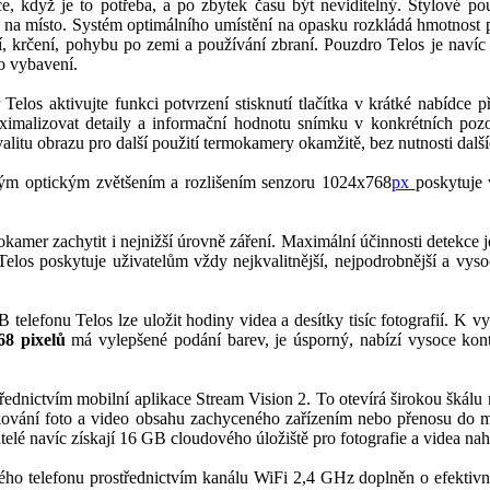
e, když je to potřeba, a po zbytek času být neviditelný. Stylové p
t na místo. Systém optimálního umístění na opasku rozkládá hmotnost 
ení, krčení, pohybu po zemi a používání zbraní. Pouzdro Telos je na
o vybavení.
elos aktivujte funkci potvrzení stisknutí tlačítka v krátké nabídce pří
aximalizovat detaily a informační hodnotu snímku v konkrétních po
 kvalitu obrazu pro další použití termokamery okamžitě, bez nutnosti dalš
kým optickým zvětšením a rozlišením senzoru 1024x768
px
poskytuje 
mokamer zachytit i nejnižší úrovně záření. Maximální účinnosti detekce
os poskytuje uživatelům vždy nejkvalitnější, nejpodrobnější a vysoce
telefonu Telos lze uložit hodiny videa a desítky tisíc fotografií. K v
68 pixelů
má vylepšené podání barev, je úsporný, nabízí vysoce kont
ednictvím mobilní aplikace Stream Vision 2. To otevírá širokou škálu m
ování foto a video obsahu zachyceného zařízením nebo přenosu do mess
telé navíc získají 16 GB cloudového úložiště pro fotografie a videa na
trého telefonu prostřednictvím kanálu WiFi 2,4 GHz doplněn o efekti