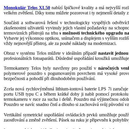
Monokulár Telos XL50
nabízí špičkové kvality a má nejvyšší roz
velkém zvětšení. Díky tomu můžete pozorovat i ty nejmenší detaily zv
Součásti a softwarová řešení v technologicky vyspělých odvětví
zkušenostmi uživatelů vyvinuly jejich vlastní požadavky na schopno
termovizních přístrojů na trhu
s možností technického upgradu na
Vybavte jej výkonnou optikou, snímačem a displejem s vyšším rozliš
vždy nejnovější přístroj, ale za pouhé náklady na modernizaci.
Obraz v systému Telos můžete v ideálním případě
nastavit jedno
profesionálních fotoaparátů. Důsledné uspořádání kroužků umožňuje
Termokamery Telos byly navrženy pro použití v
náročných ven
polymerové pouzdro s pogumovaným povrchem má vysoké provozní v
bezpečnosti a pohodlí při dlouhodobém používání.
Zcela nová rychlovýměnná lithium-iontová baterie LPS 7i zaručuje
portu USB typu C a během krátké doby ji nabít pomocí protokolu 
termokameru v ruce za sucha i deště. Pouzdro má výjimečnou odolno
Pouzdro se navíc snadno čistí a dlouho si zachovává svůj původní vz
Vertikální symetrické uspořádání ovládacích prvků umožňuje použív
zaostřování a změně zvětšení. Pásek na ruku je připevněn k pohybliv