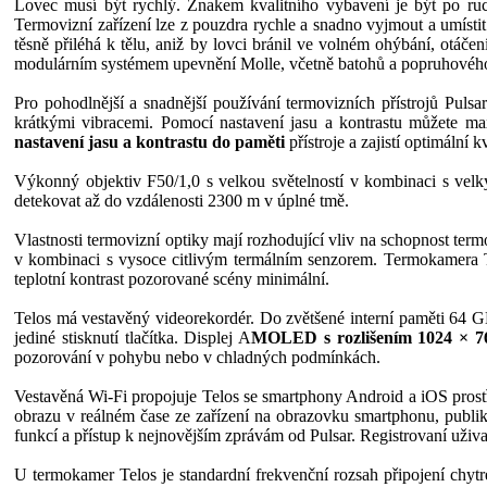
Lovec musí být rychlý. Znakem kvalitního vybavení je být po ruc
Termovizní zařízení lze z pouzdra rychle a snadno vyjmout a umísti
těsně přiléhá k tělu, aniž by lovci bránil ve volném ohýbání, otáč
modulárním systémem upevnění Molle, včetně batohů a popruhovéh
Pro pohodlnější a snadnější používání termovizních přístrojů Pulsar T
krátkými vibracemi. Pomocí nastavení jasu a kontrastu můžete m
nastavení jasu a kontrastu do paměti
přístroje a zajistí optimální
Výkonný objektiv F50/1,0 s velkou světelností v kombinaci s vel
detekovat až do vzdálenosti 2300 m v úplné tmě.
Vlastnosti termovizní optiky mají rozhodující vliv na schopnost ter
v kombinaci s vysoce citlivým termálním senzorem. Termokamera Tel
teplotní kontrast pozorované scény minimální.
Telos má vestavěný videorekordér. Do zvětšené interní paměti 64 GB 
jediné stisknutí tlačítka. Displej A
MOLED s rozlišením 1024 × 7
pozorování v pohybu nebo v chladných podmínkách.
Vestavěná Wi-Fi propojuje Telos se smartphony Android a iOS prostř
obrazu v reálném čase ze zařízení na obrazovku smartphonu, publik
funkcí a přístup k nejnovějším zprávám od Pulsar. Registrovaní uživa
U termokamer Telos je standardní frekvenční rozsah připojení chy