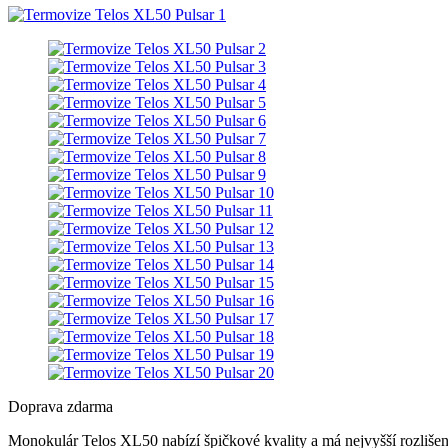
Doprava zdarma
Monokulár Telos XL50 nabízí špičkové kvality a má nejvyšší rozlišení 