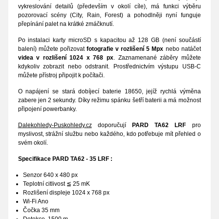
vykreslování detailů (především v okolí cíle), má funkci výběru
pozorovací scény (City, Rain, Forest) a pohodlněji nyní funguje
přepínání palet na krátké zmáčknutí.
Po instalaci karty microSD s kapacitou až 128 GB (není součástí
balení) můžete pořizovat
fotografie v rozlišení 5 Mpx
nebo natáčet
videa v rozlišení 1024 x 768 px
. Zaznamenané záběry můžete
kdykoliv zobrazit nebo odstranit. Prostřednictvím výstupu USB-C
můžete přístroj připojit k počítači.
O napájení se stará dobíjecí baterie 18650, jejíž rychlá výměna
zabere jen 2 sekundy. Díky režimu spánku šetří baterii a má možnost
připojení powerbanky.
Dalekohledy-Puskohledy.cz
doporučují
PARD TA62 LRF
pro
myslivost, strážní službu nebo každého, kdo potřebuje mít přehled o
svém okolí.
Specifikace PARD TA62 - 35 LRF
:
Senzor 640 x 480 px
Teplotní citlivost ≦ 25 mK
Rozlišení displeje 1024 x 768 px
Wi-Fi Ano
Čočka 35 mm