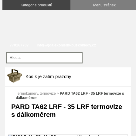
770167707
info(@)dalekohledy-puskohledy.cz
Košík je zatím prázdný
Termokamery, termovize
>
PARD TA62 LRF - 35 LRF termovize s
dálkoměrem
PARD TA62 LRF - 35 LRF termovize
s dálkoměrem