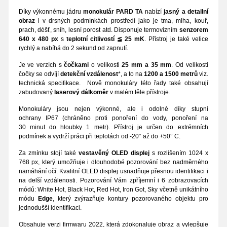
Díky výkonnému jádru
monokulár PARD TA
nabízí
jasný a detailní
obraz
i v drsných podmínkách prostředí jako je tma, mlha, kouř,
prach, déšť, sníh, lesní porost atd. Disponuje termovizním
senzorem
640 x 480 px
s
teplotní citlivostí
≦ 25 mK
. Přístroj je také velice
rychlý a nabíhá do 2 sekund od zapnutí.
Je ve verzích s
čočkami
o velikosti
25 mm a 35 mm
. Od velikosti
čočky se odvíjí
detekční vzdálenost
*, a to na
1200 a 1500 metrů
viz.
technická specifikace. Nově monokuláry této řady také obsahují
zabudovaný
laserový dálkoměr
v malém těle přístroje.
Monokuláry jsou nejen výkonné, ale i odolné díky stupni
ochrany
IP67 (chráněno proti ponoření do vody, ponoření na
30 minut do hloubky 1 metr). Přístroj je určen do extrémních
podmínek a vydrží práci při teplotách od -20° až do +50° C.
Za zmínku stojí také
vestavěný OLED displej
s rozlišením 1024 x
768 px, který umožňuje i dlouhodobé pozorování bez nadměrného
namáhání očí. Kvalitní OLED displej usnadňuje přesnou identifikaci i
na delší vzdálenosti. Pozorování Vám zpříjemní i 6 zobrazovacích
módů: White Hot, Black Hot, Red Hot, Iron Got, Sky včetně unikátního
módu
Edge
, který zvýrazňuje kontury pozorovaného objektu pro
jednodušší identifikaci.
Obsahuje verzi firmwaru 2022, která zdokonaluje obraz a vylepšuje