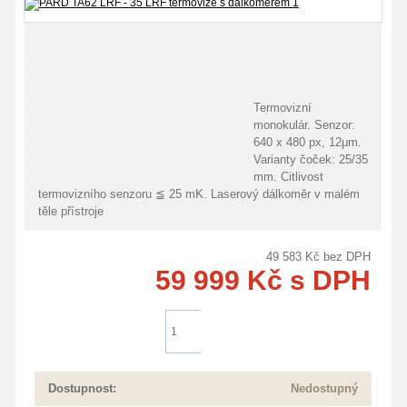
Doprava zdarma
Termovizní
monokulár. Senzor:
640 x 480 px, 12μm.
Varianty čoček: 25/35
mm. Citlivost
termovizního senzoru ≦ 25 mK. Laserový dálkoměr v malém
těle přístroje
49 583
Kč
bez DPH
59 999
Kč
s DPH
Do košíku
Dostupnost:
Nedostupný