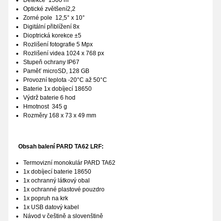
Detekce 1500 m
Optické zvětšení2,2
Zorné pole 12,5° x 10°
Digitální přiblížení 8x
Dioptrická korekce ±5
Rozlišení fotografie 5 Mpx
Rozlišení videa 1024 x 768 px
Stupeň ochrany IP67
Paměť microSD, 128 GB
Provozní teplota -20°C až 50°C
Baterie 1x dobíjecí 18650
Výdrž baterie 6 hod
Hmotnost 345 g
Rozměry 168 x 73 x 49 mm
Obsah balení PARD TA62 LRF:
Termovizní monokulár PARD TA62
1x dobíjecí baterie 18650
1x ochranný látkový obal
1x ochranné plastové pouzdro
1x popruh na krk
1x USB datový kabel
Návod v češtině a slovenštině