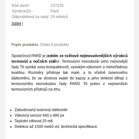
Kód zboží:
237235
Výrobce/Zn.:
Pard
Odpovědnost za vady:
24 měsíců
Sdílet
|
Popis produktu
Dotaz k produktu
Společnost PARD je j
edním ze světově nejinovativnějších výrobců
termovizí a nočních vidě
ní. Termovizní monokulár jeho nejnovější
řady TA vyniká svou kompaktností, vysokým výkonem a mimořádnou
kvalitou. Rozměry přístroje tak malé, a to včetně laserového
dálkoměru, že se doslova vejde do kapsy a jeho lehkost dělají z
termovizního monokuláru řady PARD TA jeden z nejmenších
termovizních přístrojů na trhu.
Zabudovaný laserový dálkoměr
Výkonný senzor 640 x 480 px
Teplotní citlivost 25 mK
Detekce až 1500 metrů
viz. technická specifikace.