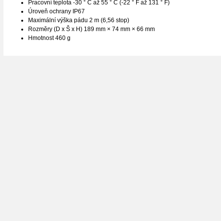
Pracovní teplota -30 ° C až 55 ° C (-22 ° F až 131 ° F)
Úroveň ochrany IP67
Maximální výška pádu 2 m (6,56 stop)
Rozměry (D x Š x H) 189 mm × 74 mm × 66 mm
Hmotnost 460 g