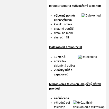
Bresser Solarix hvězdářský teleskop
výborný poměr
cena/výbava
kvalitní optika
snadné použití
držák na mobil
sluneční filtr
Dalekohled Action 7x50
1079 Kč
antireflex
skleněná optika
2 dárky nůž a
zapalovač
Mikroskop a teleskop - báječný dárek
pro děti
akční cena
výhodný set
teleskop +