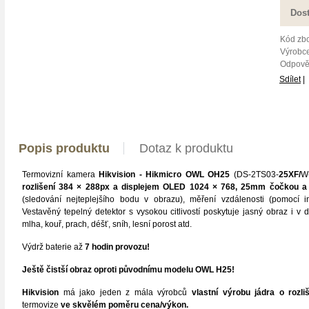
Dos
Kód zbo
Výrobce
Odpově
Sdílet
|
Popis produktu
Dotaz k produktu
Termovizní kamera
Hikvision - Hikmicro OWL OH25
(DS-2TS03-
25XF/
W
rozlišení 384 × 288px a displejem OLED 1024 × 768, 25mm čočkou 
(sledování nejteplejšího bodu v obrazu), měření vzdálenosti (pomocí i
Vestavěný tepelný detektor s vysokou citlivostí poskytuje jasný obraz i v
mlha, kouř, prach, déšť, sníh, lesní porost atd.
Výdrž baterie až
7 hodin provozu!
Ještě čistší obraz oproti původnímu modelu OWL H25!
Hikvision
má jako jeden z mála výrobců
vlastní výrobu jádra o
rozl
termovize
ve skvělém poměru cena/výkon.