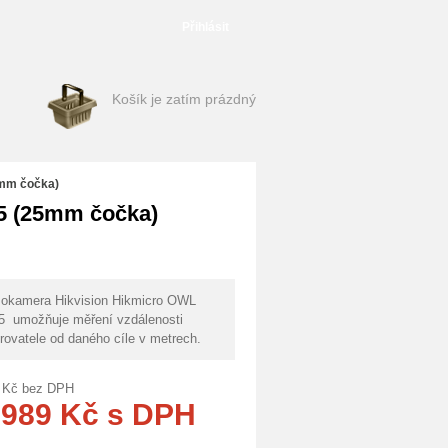
Přihlásit
Košík je zatím prázdný
5mm čočka)
5 (25mm čočka)
okamera Hikvision Hikmicro OWL
25
umožňuje měření vzdálenosti
rovatele od daného cíle v metrech.
Kč
bez DPH
 989
Kč
s DPH