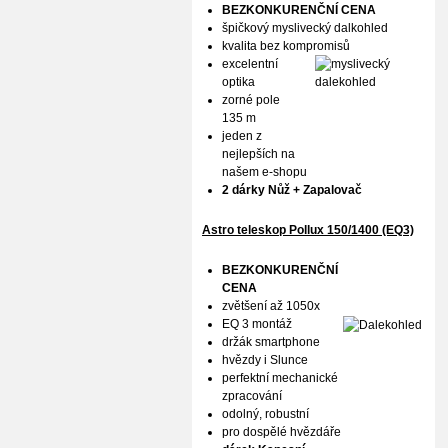
BEZKONKURENČNÍ CENA
špičkový myslivecký dalkohled
kvalita bez kompromisů
excelentní
optika
zorné pole
135 m
jeden z
nejlepších na
našem e-shopu
2 dárky Nůž + Zapalovač
Astro teleskop Pollux
150/1400 (EQ3)
BEZKONKURENČNÍ
CENA
zvětšení až 1050x
EQ 3 montáž
držák smartphone
hvězdy i Slunce
perfektní mechanické
zpracování
odolný, robustní
pro dospělé hvězdáře