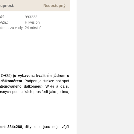
tupnost:
Nedostupný
ží:
993233
/Zn.:
Hikvision
dnost za vady:
24 měsíců
-OH25)
je vybavena kvalitním jádrem o
a dálkoměrem
. Podporuje funkce hot spot
ntegrovaného dálkoměru), Wi-Fi a další.
 drsných podmínkách prostředí jako je tma,
išení 384x288
, díky tomu jsou nejnovější