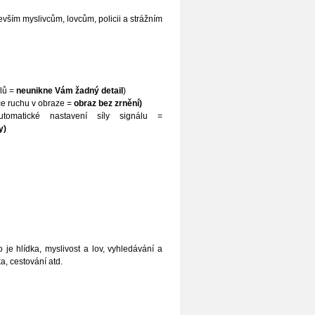
ším myslivcům, lovcům, policii a strážním
ilů =
neunikne Vám žadný detail
)
ce ruchu v obraze =
obraz bez zrnění)
omatické nastavení síly signálu =
y)
je hlídka, myslivost a lov, vyhledávání a
a, cestování atd.