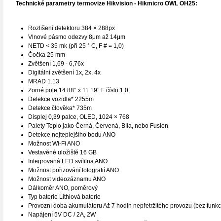
Technické parametry
termovize
Hikvision - Hikmicro OWL OH25:
Rozlišení detektoru 384 × 288px
Vlnové pásmo odezvy 8μm až 14μm
NETD < 35 mk (při 25 ° C, F # = 1,0)
Čočka 25 mm
Zvětšení 1,69 - 6,76x
Digitální zvětšení 1x, 2x, 4x
MRAD 1.13
Zorné pole 14.88° x 11.19° F číslo 1.0
Detekce vozidla* 2255m
Detekce člověka* 735m
Displej 0,39 palce, OLED, 1024 × 768
Palety Teplo jako Černá, Červená, Bíla, nebo Fusion
Detekce nejteplejšího bodu ANO
Možnost Wi-Fi ANO
Vestavěné uložiště 16 GB
Integrovaná LED svítilna ANO
Možnost pořizování fotografií ANO
Možnost videozáznamu ANO
Dálkoměr ANO, poměrový
Typ baterie Lithiová baterie
Provozní doba akumulátoru Až 7 hodin nepřetržitého provozu (bez funkc
Napájení 5V DC / 2A, 2W