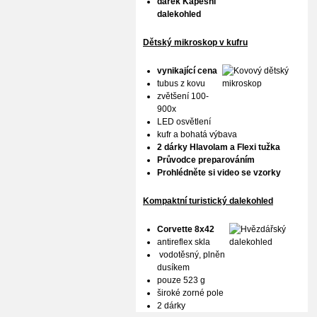
dárek Kapesní
dalekohled
Dětský mikroskop v kufru
vynikající cena
tubus z kovu
zvětšení 100-
900x
LED osvětlení
kufr a bohatá výbava
2 dárky Hlavolam a Flexi tužka
Průvodce preparováním
Prohlédněte si video se vzorky
Kompaktní turistický dalekohled
Corvette 8x42
antireflex skla
vodotěsný, plněn
dusíkem
pouze 523 g
široké zorné pole
2 dárky