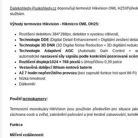
Dalekohledy-Puskohledy.cz
doporučují termovizi Hikvision OWL H25XFpředev
službám.
Výhody
termovize
Hikvision - Hikmicro OWL OH25:
Rozlišení detektoru 384*288px, detektor s vysokou citlivostí,
Technologie DDE
(Digital Detail Enhancement = Digitální zesílení deta
Technologie 3D DNR
(3D Digital Noise Reduction = 3D digitální reduk
Technologie Adaptivní AGC
(Automatic Gain Control = aut
automatické
nastavení síly signálu podle konkrétní pozorované scén
Rozlišení displeje1024 × 768 pixelů
s úhlopříčkou 0,39 palce
Vestavěná dobíjecí lithium-iontová baterie
Až 7 hodin nepřetržitého provozu
(bez zapnuté funkce hot-spot Wi-Fi)
Nízká hmotnost
Dálkoměr
Použití
termokamery
:
Termovizní monokuáry HikVision jsou používán především pro situace jako 
záchrana osob a zvířat, zabránění pašování a jiné trestné zabavování, turistik
Funkce
Měření vzdálenosti: