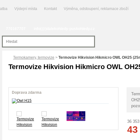
latba
Výdejní místa
Kontakt
Výměna, odstoupení, reklamace zboží
770167707
info(@)dalekohledy-puskohledy.cz
Termokamery, termovize
>
Termovize Hikvision Hikmicro OWL OH25 (2
Termovize Hikvision Hikmicro OWL OH2
Doprava zdarma
Term
OH
pozo
36 353
43