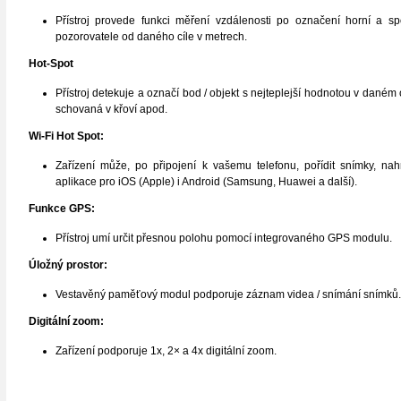
Přístroj provede funkci měření vzdálenosti po označení horní a sp
pozorovatele od daného cíle v metrech.
Hot-Spot
Přístroj detekuje a označí bod / objekt s nejteplejší hodnotou v dané
schovaná v křoví apod.
Wi-Fi Hot Spot:
Zařízení může, po připojení k vašemu telefonu, pořídit snímky, na
aplikace pro iOS (Apple) i Android (Samsung, Huawei a další).
Funkce GPS:
Přístroj umí určit přesnou polohu pomocí integrovaného GPS modulu.
Úložný prostor:
Vestavěný paměťový modul podporuje záznam videa / snímání snímků.
Digitální zoom:
Zařízení podporuje 1x, 2× a 4x digitální zoom.