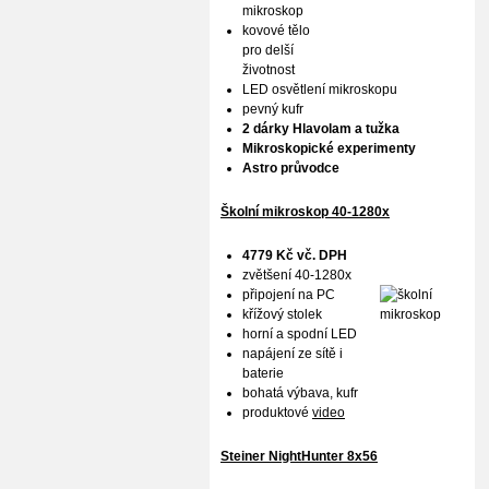
mikroskop
kovové tělo
pro delší
životnost
LED osvětlení mikroskopu
pevný kufr
2 dárky Hlavolam a tužka
Mikroskopické experimenty
Astro průvodce
Školní mikroskop 40-1280x
4779 Kč vč. DPH
zvětšení 40-1280x
připojení na PC
křížový stolek
horní a spodní LED
napájení ze sítě i
baterie
bohatá výbava, kufr
produktové
video
Steiner NightHunter 8x56