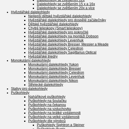
Dalekohledy se zvětšením 12x
Dalekohledy se zvětšením 15 x a 16x
Dalekohledy se zvětšením 20x a více
Hvězdářské dalekohledy
Nejlepší dětské hvězdářské dalekohledy
Hvězdářské dalekohledy pro dospělé začátečníky
Dětské hvězdářské dalekohledy
Chytré teleskopy (Smart teleskopy)
Hvězdářské dalekohledy pro pokročilé
Hvězdářské dalekohledy na montáži Dobson
Hvězdářské dalekohledy Levenhuk
Hvězdářské dalekohledy Bresser, Messier a Meade
Hvězdářské dalekohledy Celestron
Hvězdářské dalekohledy Sagittarius Optical
Hvězdářské triedry
Monokulární dalekohledy
Monokulární dalekohledy Yukon
Monokulární dalekohledy Bresser
Monokulární dalekohledy Celestron
Monokulární dalekohledy Levenhuk
Monokulární dalekohledy Nikon
Střelecké dalekohledy
Stativy pro dalekohledy
Puškohledy
Naháňkové puškohledy
Puškohledy na šoulačku
Puškohledy na čekanou
Puškohledy na vzduchovku
Puškohledy na krátké vzdálenosti
Puškohledy na velké vzdálenosti
Puškohledy dle výrobců
Puškohledy Sightron a Steiner