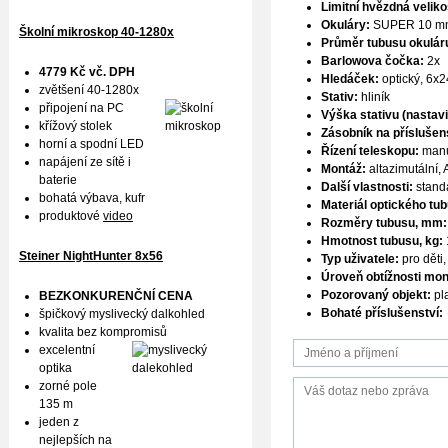
Limitní hvězdná veliko
Okuláry:
SUPER 10 mm
Školní mikroskop 40-1280x
Průměr tubusu okuláru
Barlowova čočka:
2x
4779 Kč vč. DPH
Hledáček:
optický, 6x2
zvětšení 40-1280x
Stativ:
hliník
připojení na PC
Výška stativu (nastav
křížový stolek
Zásobník na příslušens
horní a spodní LED
Řízení teleskopu:
manu
napájení ze sítě i
Montáž:
altazimutální,
baterie
Další vlastnosti:
standa
bohatá výbava, kufr
Materiál optického tu
produktové
video
Rozměry tubusu, mm:
Hmotnost tubusu, kg:
Steiner NightHunter 8x56
Typ uživatele:
pro děti,
Úroveň obtížnosti mon
Pozorovaný objekt:
pl
BEZKONKURENČNÍ CENA
Bohaté příslušenství:
špičkový myslivecký dalkohled
kvalita bez kompromisů
excelentní
optika
zorné pole
135 m
jeden z
nejlepších na