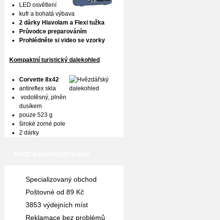
LED osvětlení
kufr a bohatá výbava
2 dárky Hlavolam a Flexi tužka
Průvodce preparováním
Prohlédněte si video se vzorky
Kompaktní turistický dalekohled
Corvette 8x42
antireflex skla
vodotěsný, plněn
dusíkem
pouze 523 g
široké zorné pole
2 dárky
PROČ NAKUPOVAT U NÁS
Specializovaný obchod
Poštovné od 89 Kč
3853 výdejních míst
Reklamace bez problémů