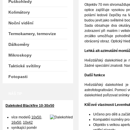
Puškohledy
Objektiv 70 mm shromažďuje 
optice zajišťuje vysokou p
Kolimátory
polární ledové čepičky na M
budou jevit jako světelné bo
Noční vidění
Sada obsahuje dva okuláry 
zobrazení při malém i velk
Termokamery, termovize
zrcátko umožňuje pohodlně
obrácený obraz. Optický hle
Dálkoměry
Lehká alt-azimutální montá
Mikroskopy
Hvězdářský dalekohled je 
Taktické svítilny
žádné speciální znalosti. Nas
Další funkce
Fotopasti
Hvězdářský dalekohled je
astrofotografování. Pomocí v
NÁŠ TIP
dalekohled pořizovat snímky 
Klíčové vlastnosti
Levenhuk
Dalekoled Blackfire
10-30x50
Určeno pro děti a začáte
více modelů
10x50
,
Kompaktní rozměry pro 
16x50,
10x42
Objektiv s velkou apert
vyníkající poměr