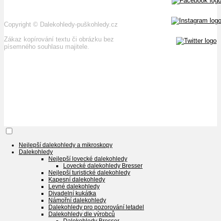
Copyright
©
Dalekohledy-puškohledy.cz
Zákaz kopírování textu či obrázku bez
písemného souhlasu majitele.
Nejlepší dalekohledy a mikroskopy
Dalekohledy
Nejlepší lovecké dalekohledy
Lovecké dalekohledy Bresser
Nejlepší turistické dalekohledy
Kapesní dalekohledy
Levné dalekohledy
Divadelní kukátka
Námořní dalekohledy
Dalekohledy pro pozorování letadel
Dalekohledy dle výrobců