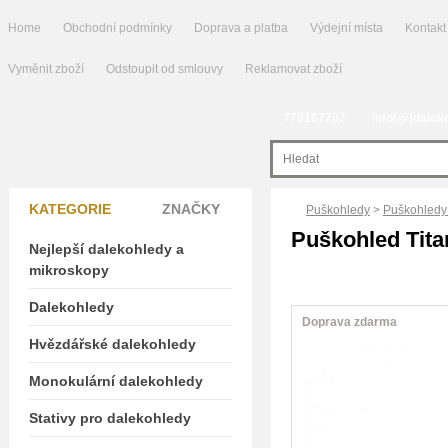
Home
Obchodní podmínky
Doprava a platba
Výdejní místa
Kontakt
Vyměnit zboží
Odstoupit od smlouvy
Reklamovat zboží
770167707
info(@)dalek
KATEGORIE
ZNAČKY
Puškohledy
>
Puškohledy 
Puškohled Tita
Nejlepší dalekohledy a
mikroskopy
Dalekohledy
Doprava zdarma
Hvězdářské dalekohledy
Monokulární dalekohledy
Stativy pro dalekohledy