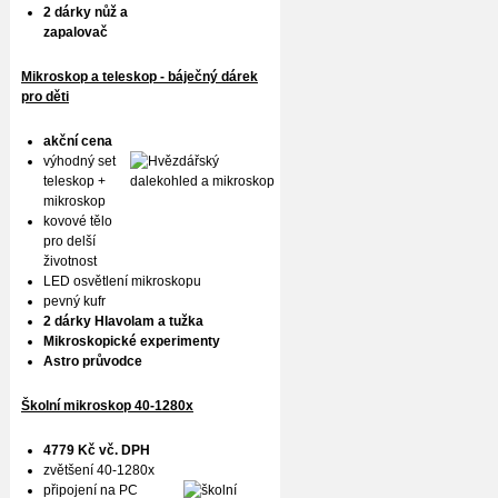
2 dárky nůž a
zapalovač
Mikroskop a teleskop - báječný dárek
pro děti
akční cena
výhodný set
teleskop +
mikroskop
kovové tělo
pro delší
životnost
LED osvětlení mikroskopu
pevný kufr
2 dárky Hlavolam a tužka
Mikroskopické experimenty
Astro průvodce
Školní mikroskop 40-1280x
4779 Kč vč. DPH
zvětšení 40-1280x
připojení na PC