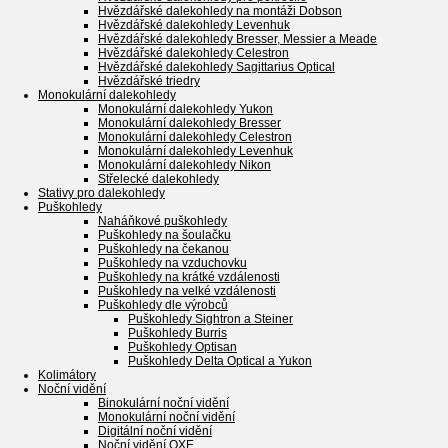
Hvězdářské dalekohledy na montáži Dobson
Hvězdářské dalekohledy Levenhuk
Hvězdářské dalekohledy Bresser, Messier a Meade
Hvězdářské dalekohledy Celestron
Hvězdářské dalekohledy Sagittarius Optical
Hvězdářské triedry
Monokulární dalekohledy
Monokulární dalekohledy Yukon
Monokulární dalekohledy Bresser
Monokulární dalekohledy Celestron
Monokulární dalekohledy Levenhuk
Monokulární dalekohledy Nikon
Střelecké dalekohledy
Stativy pro dalekohledy
Puškohledy
Naháňkové puškohledy
Puškohledy na šoulačku
Puškohledy na čekanou
Puškohledy na vzduchovku
Puškohledy na krátké vzdálenosti
Puškohledy na velké vzdálenosti
Puškohledy dle výrobců
Puškohledy Sightron a Steiner
Puškohledy Burris
Puškohledy Optisan
Puškohledy Delta Optical a Yukon
Kolimátory
Noční vidění
Binokulární noční vidění
Monokulární noční vidění
Digitální noční vidění
Noční vidění OXE