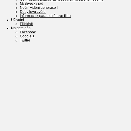
Myslivecký řád
Noční vidění generace III
Doby lovu zvěře
Informace k parametrům ve filtru
Uživatel
Přihlásit
Najdete nás
Facebook
Google +
Twitter