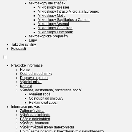
Mikroskopy dle značek
Mikroskopy Bresser
Mikroskopy Intraco Micro a a Euromex
Mikroskopy Motic
Mikroskopy Sagittarius a Carson
Mikroskopy Arsenal
Mikroskopy Celestron
Mikroskopy Levenhuk
Mikroskopické preparáty
Lupy
Taktické svítilny
Fotopasti
Praktické informace
Home
Obchodní podmínky
Doprava a platba
Výdejní místa
Kontakt
Výměna, odstoupení, reklamace zboží
Vyměnit zboží
Odstoupit od smlouvy
Reklamovat zboží
Informace pro vás
Zajímavá videa
Výběr dalekohledu
Péče o dalekohled
Výběr puškohledu
Výběr hvězdářského dalekohledu
Co můžeme pozorovat hvězdářským dalekohledem?