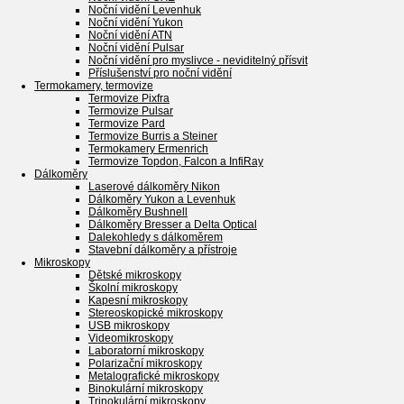
Noční vidění Levenhuk
Noční vidění Yukon
Noční vidění ATN
Noční vidění Pulsar
Noční vidění pro myslivce - neviditelný přísvit
Příslušenství pro noční vidění
Termokamery, termovize
Termovize Pixfra
Termovize Pulsar
Termovize Pard
Termovize Burris a Steiner
Termokamery Ermenrich
Termovize Topdon, Falcon a InfiRay
Dálkoměry
Laserové dálkoměry Nikon
Dálkoměry Yukon a Levenhuk
Dálkoměry Bushnell
Dálkoměry Bresser a Delta Optical
Dalekohledy s dálkoměrem
Stavební dálkoměry a přístroje
Mikroskopy
Dětské mikroskopy
Školní mikroskopy
Kapesní mikroskopy
Stereoskopické mikroskopy
USB mikroskopy
Videomikroskopy
Laboratorní mikroskopy
Polarizační mikroskopy
Metalografické mikroskopy
Binokulární mikroskopy
Trinokulární mikroskopy