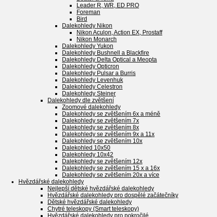
Leader R, WR, ED PRO
Foreman
Bird
Dalekohledy Nikon
Nikon Aculon, Action EX, Prostaff
Nikon Monarch
Dalekohledy Yukon
Dalekohledy Bushnell a Blackfire
Dalekohledy Delta Optical a Meopta
Dalekohledy Opticron
Dalekohledy Pulsar a Burris
Dalekohledy Levenhuk
Dalekohledy Celestron
Dalekohledy Steiner
Dalekohledy dle zvětšení
Zoomové dalekohledy
Dalekohledy se zvětšením 6x a méně
Dalekohledy se zvětšením 7x
Dalekohledy se zvětšením 8x
Dalekohledy se zvětšením 9x a 11x
Dalekohledy se zvětšením 10x
Dalekohled 10x50
Dalekohledy 10x42
Dalekohledy se zvětšením 12x
Dalekohledy se zvětšením 15 x a 16x
Dalekohledy se zvětšením 20x a více
Hvězdářské dalekohledy
Nejlepší dětské hvězdářské dalekohledy
Hvězdářské dalekohledy pro dospělé začátečníky
Dětské hvězdářské dalekohledy
Chytré teleskopy (Smart teleskopy)
Hvězdářské dalekohledy pro pokročilé