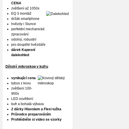
CENA
zvětšení až 1050x
EQ 3 montáž
držák smartphone
hvězdy i Slunce
perfektní mechanické
zpracování
odolný, robustní
pro dospělé hvězdáře
dárek Kapesní
dalekohled
Dětský mikroskop v kufru
vynikající cena
tubus z kovu
zvětšení 100-
900x
LED osvětlení
kufr a bohatá výbava
2 dárky Hlavolam a Flexi tužka
Průvodce preparováním
Prohlédněte si video se vzorky