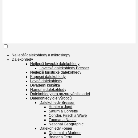
Nejlepší dalekohledy a mikroskopy
Dalekohledy
Nejlepší lovecké dalekohledy
Lovecké dalekohledy Bresser
Nejlepší turistické dalekohledy
Kapesní dalekohledy
Levné dalekohledy
Divadelní kukátka
Námořní dalekohledy
Dalekohledy pro pozorování letadel
Dalekohledy dle výrobců
Dalekohledy Bresser
Hunter a Jagd
Saturn a Corvette
Condor, Pirsch a Wave
Zoomar a Nautic
National Geographic
Dalekohledy Fomei
Diplomat a Mariner
Beater a Terra