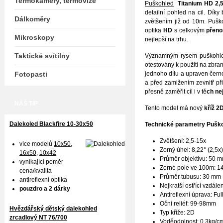
Termokamery, termovize
Puškohled
Titanium HD 2,
detailní pohled na cil. Dík
Dálkoměry
zvětšením již od 10m. Puško
optika
HD
s celkovým
přeno
Mikroskopy
nejlepší na trhu.
Taktické svítilny
Významným rysem puškohled
otestovány k použití na zbra
Fotopasti
jednoho dílu a upraven čern
a před zamlžením zevnitř p
přesně zaměřit cíl i v tě
ch ne
NÁŠ TIP
Tento model má nový
kříž 2
Dalekoled Blackfire
10-30x50
Technické parametry Puško
Zvětšení: 2,5-15x
více modelů
10x50
,
Zorný úhel: 8,22° (2,5x)
16x50,
10x42
Průměr objektivu: 50 
vyníkající poměr
Zorné pole ve 100m: 14,
cena/kvalita
Průměr tubusu: 30 mm
antireflexní optika
Nejkratší ostřící vzdál
pouzdro a 2 dárky
Antireflexní úprava: Ful
Oční reliéf: 99-98mm
Hvězdářský dětský dalekohled
Typ kříže: 2D
zrcadlový NT 76/700
Voděodolnost: 0,3kg/c