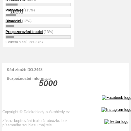
Pozorovací
(15%)
10191
Divadelní
(12%)
Pro pozorování letadel
(13%)
Celkem hlasů: 3803767
Kód zboží: DO-2448
Bezpečnostní informace
5000
Copyright
©
Dalekohledy-puškohledy.cz
Zákaz kopírování textu či obrázku bez
písemného souhlasu majitele.