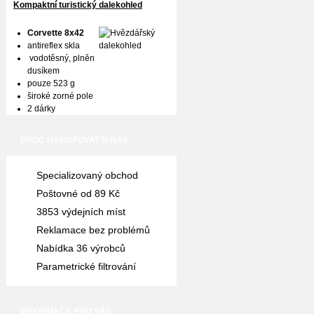
Kompaktní turistický dalekohled
Corvette 8x42
antireflex skla
vodotěsný, plněn
dusíkem
pouze 523 g
široké zorné pole
2 dárky
PROČ NAKUPOVAT U NÁS
Specializovaný obchod
Poštovné od 89 Kč
3853 výdejních míst
Reklamace bez problémů
Nabídka 36 výrobců
Parametrické filtrování
INFORMACE PRO VÁS