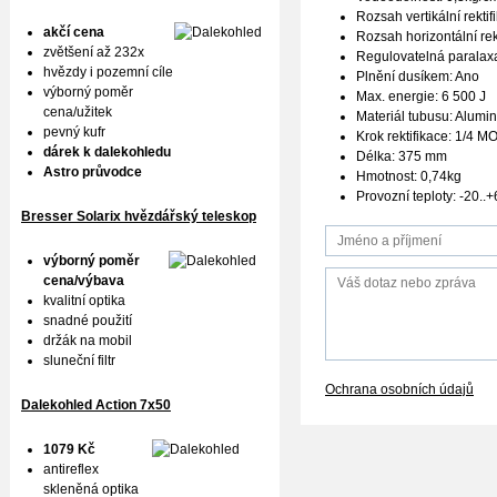
Rozsah vertikální rekt
akčí cena
Rozsah horizontální re
zvětšení až 232x
Regulovatelná paralax
hvězdy i pozemní cíle
Plnění dusíkem: Ano
výborný poměr
Max. energie: 6 500 J
cena/užitek
Materiál tubusu: Alum
pevný kufr
Krok rektifikace: 1/4 
dárek k dalekohledu
Délka: 375 mm
Astro průvodce
Hmotnost: 0,74kg
Provozní teploty: -20..
Bresser Solarix hvězdářský teleskop
výborný poměr
cena/výbava
kvalitní optika
snadné použití
držák na mobil
sluneční filtr
Ochrana osobních údajů
Dalekohled Action 7x50
1079 Kč
antireflex
skleněná optika