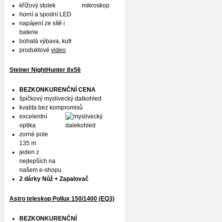
křížový stolek
horní a spodní LED
napájení ze sítě i
baterie
bohatá výbava, kufr
produktové
video
Steiner NightHunter 8x56
BEZKONKURENČNÍ CENA
špičkový myslivecký dalkohled
kvalita bez kompromisů
excelentní
optika
zorné pole
135 m
jeden z
nejlepších na
našem e-shopu
2 dárky Nůž + Zapalovač
Astro teleskop Pollux
150/1400 (EQ3)
BEZKONKURENČNÍ