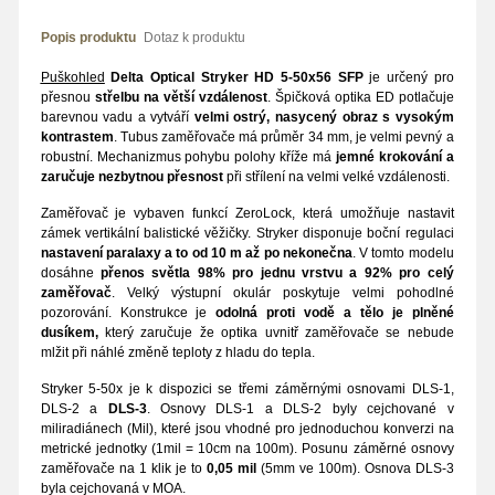
Popis produktu
Dotaz k produktu
Puškohled
Delta Optical Stryker HD 5-50x56 SFP
je určený pro
přesnou
střelbu na větší vzdálenost
. Špičková optika ED potlačuje
barevnou vadu a vytváří
velmi ostrý, nasycený obraz s vysokým
kontrastem
. Tubus zaměřovače má průměr 34 mm, je velmi pevný a
robustní. Mechanizmus pohybu polohy kříže má
jemné krokování a
zaručuje nezbytnou přesnost
při střílení na velmi velké vzdálenosti.
Zaměřovač je vybaven funkcí ZeroLock, která umožňuje nastavit
zámek vertikální balistické věžičky. Stryker disponuje boční regulaci
nastavení paralaxy a to od 10 m až po nekonečna
. V tomto modelu
dosáhne
přenos světla 98% pro jednu vrstvu a 92% pro celý
zaměřovač
. Velký výstupní okulár poskytuje velmi pohodlné
pozorování. Konstrukce je
odolná proti vodě a tělo je plněné
dusíkem,
který zaručuje že optika uvnitř zaměřovače se nebude
mlžit při náhlé změně teploty z hladu do tepla.
Stryker 5-50x je k dispozici se třemi záměrnými osnovami DLS-1,
DLS-2 a
DLS-3
. Osnovy DLS-1 a DLS-2 byly cejchované v
miliradiánech (Mil), které jsou vhodné pro jednoduchou konverzi na
metrické jednotky (1mil = 10cm na 100m). Posunu záměrné osnovy
zaměřovače na 1 klik je to
0,05 mil
(5mm ve 100m). Osnova DLS-3
byla cejchovaná v MOA.