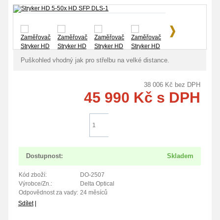
Doprava zdarma
Puškohled vhodný jak pro střelbu na velké distance.
38 006
Kč
bez DPH
45 990
Kč
s DPH
Do košíku
Dostupnost:
Skladem
Kód zboží:
DO-2507
Výrobce/Zn.:
Delta Optical
Odpovědnost za vady:
24 měsíců
Sdílet
|