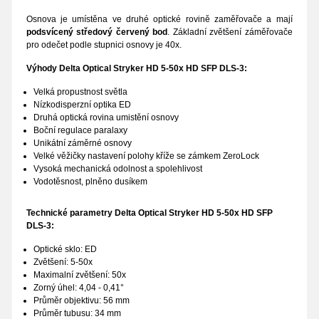
Osnova je umístěna ve druhé optické rovině zaměřovače a mají
podsvícený středový červený bod
. Základní zvětšení záměřovače
pro odečet podle stupnici osnovy je 40x.
Výhody Delta Optical Stryker HD 5-50x HD SFP DLS-3:
Velká propustnost světla
Nízkodisperzní optika ED
Druhá optická rovina umistění osnovy
Boční regulace paralaxy
Unikátní záměrné osnovy
Velké věžičky nastavení polohy kříže se zámkem ZeroLock
Vysoká mechanická odolnost a spolehlivost
Vodotěsnost, plněno dusíkem
Technické parametry Delta Optical Stryker HD 5-50x HD SFP
DLS-3:
Optické sklo: ED
Zvětšení: 5-50x
Maximalní zvětšení: 50x
Zorný úhel: 4,04 - 0,41°
Průměr objektivu: 56 mm
Průměr tubusu: 34 mm