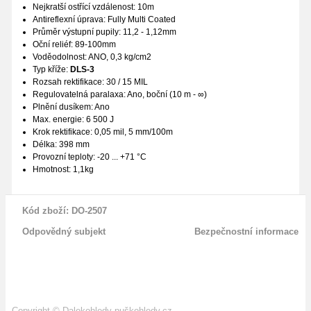
Nejkratší ostřící vzdálenost: 10m
Antireflexní úprava: Fully Multi Coated
Průměr výstupní pupily: 11,2 - 1,12mm
Oční reliéf: 89-100mm
Voděodolnost: ANO, 0,3 kg/cm2
Typ kříže:
DLS-3
Rozsah rektifikace: 30 / 15 MIL
Regulovatelná paralaxa: Ano, boční (10 m - ∞)
Plnění dusíkem: Ano
Max. energie: 6 500 J
Krok rektifikace: 0,05 mil, 5 mm/100m
Délka: 398 mm
Provozní teploty: -20 ... +71 °C
Hmotnost: 1,1kg
Kód zboží: DO-2507
Odpovědný subjekt
Bezpečnostní informace
Copyright
©
Dalekohledy-puškohledy.cz