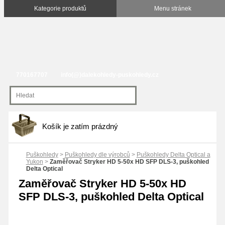
770167707
info(@)dalekohledy-puskohledy.cz
Košík je zatím prázdný
Puškohledy
>
Puškohledy dle výrobců
>
Puškohledy Delta Optical a
Yukon
>
Zaměřovač Stryker HD 5-50x HD SFP DLS-3, puškohled
Delta Optical
Zaměřovač Stryker HD 5-50x HD
SFP DLS-3, puškohled Delta Optical