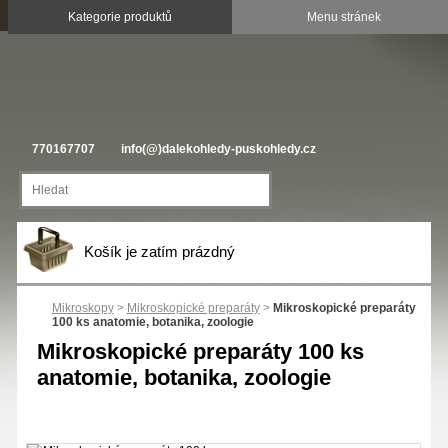
770167707
info(@)dalekohledy-puskohledy.cz
Košík je zatím prázdný
Mikroskopy
>
Mikroskopické preparáty
>
Mikroskopické preparáty
100 ks anatomie, botanika, zoologie
Mikroskopické preparáty 100 ks
anatomie, botanika, zoologie