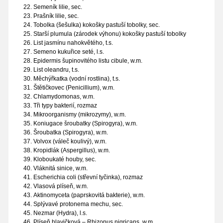
Semeník lilie, sec.
Prašník lilie, sec.
Tobolka (šešulka) kokošky pastuší tobolky, sec.
Starší plumula (zárodek výhonu) kokošky pastuší tobolky
List jasmínu nahokvětého, t.s.
Semeno kukuřice seté, l.s.
Epidermis šupinovitého listu cibule, w.m.
List oleandru, t.s.
Měchýřkatka (vodní rostlina), t.s.
Štětičkovec (Penicillium), w.m.
Chlamydomonas, w.m.
Tři typy bakterií, rozmaz
Mikroorganismy (mikrozymy), w.m.
Koniugace šroubatky (Spirogyra), w.m.
Šroubatka (Spirogyra), w.m.
Volvox (váleč koulivý), w.m.
Kropidlák (Aspergillus), w.m.
Kloboukaté houby, sec.
Vláknitá sinice, w.m.
Escherichia coli (střevní tyčinka), rozmaz
Vlasová plíseň, w.m.
Aktinomyceta (paprskovitá bakterie), w.m.
Splývavé protonema mechu, sec.
Nezmar (Hydra), l.s.
Plíseň hlavičková – Rhizopus nigricans, w.m.