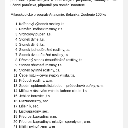
perfektně zpracovaných a obarvených preparátů, vhodných ako
učební pomůcka, případně pro domácí badatele.
Mikroskopické preparáty Anatomie, Botanika, Zoologie 100 ks
Kořenový výhonek rostliny l.s.
Primární kořínek rostliny, c.s.
Vrcholový pupen, l.s.
Stonek dýně, l.s.
Stonek dýně, t.s.
Stonek jednoděložné rostliny, t.s.
Stonek dvouděložné rostliny, t.s.
Dřevnatý stonek dvouděložné rostliny, t.s.
Stonek dřevnaté rostliny, t.s.
Stonek bylinné rostliny, t.s.
Čepel listu – cévní svazky v listu, t.s.
Průduch rostliny, w.m.
Spodní epidermis listu bobu – průduchové buňky, w.m.
Mitóza v růstovém vrcholu kořene cibule, l.s.
Jehlice borovice, t.s.
Plazmodezmy, sec.
Lišejník, sec.
List kapradiny, sec.
Předrost kapradiny, w.m.
Předrost kapradiny s mladým sporofytem, w.m.
Klíčící pylové zrno, w.m.