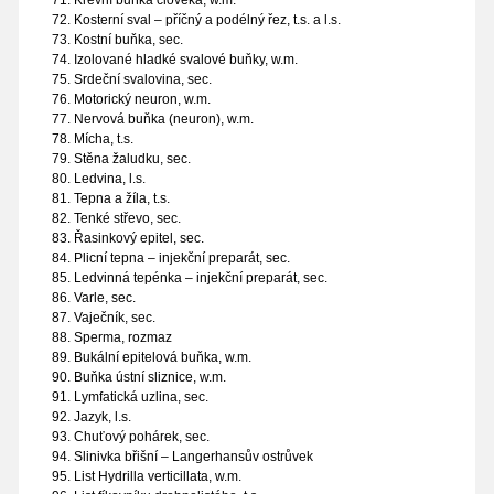
Krevní buňka člověka, w.m.
Kosterní sval – příčný a podélný řez, t.s. a l.s.
Kostní buňka, sec.
Izolované hladké svalové buňky, w.m.
Srdeční svalovina, sec.
Motorický neuron, w.m.
Nervová buňka (neuron), w.m.
Mícha, t.s.
Stěna žaludku, sec.
Ledvina, l.s.
Tepna a žíla, t.s.
Tenké střevo, sec.
Řasinkový epitel, sec.
Plicní tepna – injekční preparát, sec.
Ledvinná tepénka – injekční preparát, sec.
Varle, sec.
Vaječník, sec.
Sperma, rozmaz
Bukální epitelová buňka, w.m.
Buňka ústní sliznice, w.m.
Lymfatická uzlina, sec.
Jazyk, l.s.
Chuťový pohárek, sec.
Slinivka břišní – Langerhansův ostrůvek
List Hydrilla verticillata, w.m.