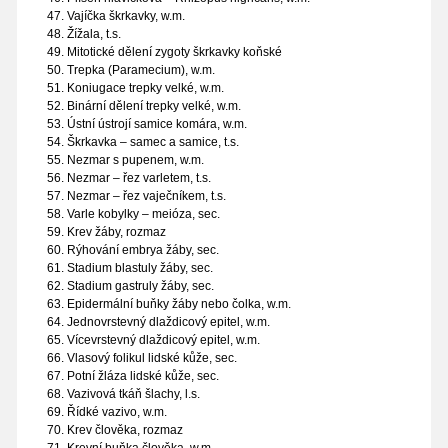
Vajíčka škrkavky, w.m.
Žížala, t.s.
Mitotické dělení zygoty škrkavky koňské
Trepka (Paramecium), w.m.
Koniugace trepky velké, w.m.
Binární dělení trepky velké, w.m.
Ústní ústrojí samice komára, w.m.
Škrkavka – samec a samice, t.s.
Nezmar s pupenem, w.m.
Nezmar – řez varletem, t.s.
Nezmar – řez vaječníkem, t.s.
Varle kobylky – meióza, sec.
Krev žáby, rozmaz
Rýhování embrya žáby, sec.
Stadium blastuly žáby, sec.
Stadium gastruly žáby, sec.
Epidermální buňky žáby nebo čolka, w.m.
Jednovrstevný dlaždicový epitel, w.m.
Vícevrstevný dlaždicový epitel, w.m.
Vlasový folikul lidské kůže, sec.
Potní žláza lidské kůže, sec.
Vazivová tkáň šlachy, l.s.
Řídké vazivo, w.m.
Krev člověka, rozmaz