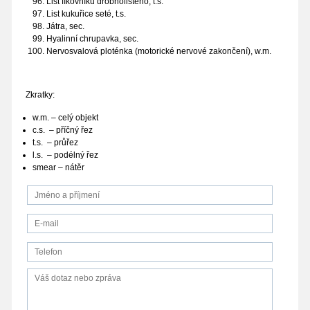
List fíkovníku drobnolistého, t.s.
List kukuřice seté, t.s.
Játra, sec.
Hyalinní chrupavka, sec.
Nervosvalová ploténka (motorické nervové zakončení), w.m.
Zkratky:
w.m. – celý objekt
c.s. – příčný řez
t.s. – průřez
l.s. – podélný řez
smear – nátěr