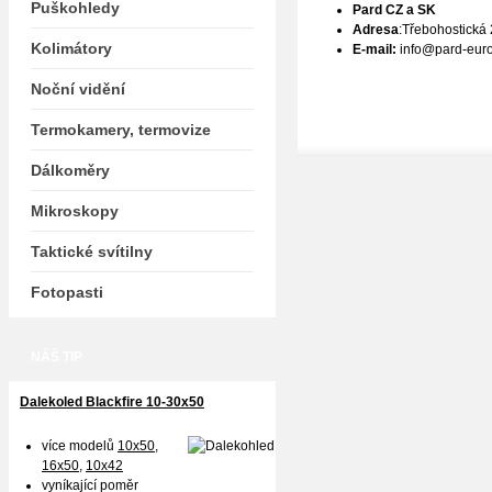
Puškohledy
Pard CZ a SK
Adresa
:
Třebohostická
Kolimátory
E-mail:
info@pard-eur
Noční vidění
Termokamery, termovize
Dálkoměry
Mikroskopy
Taktické svítilny
Fotopasti
NÁŠ TIP
Dalekoled Blackfire
10-30x50
více modelů
10x50
,
16x50,
10x42
vyníkající poměr