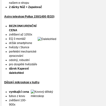
našem e-shopu
2 dárky Nůž + Zapalovač
Astro teleskop Pollux
150/1400 (EQ3)
BEZKONKURENČNÍ
CENA
zvětšení až 1050x
EQ 3 montáž
držák smartphone
hvězdy i Slunce
perfektní mechanické
zpracování
odolný, robustní
pro dospělé hvězdáře
dárek Kapesní
dalekohled
Dětský mikroskop v kufru
vynikající cena
tubus z kovu
zvětšení 100-
900x