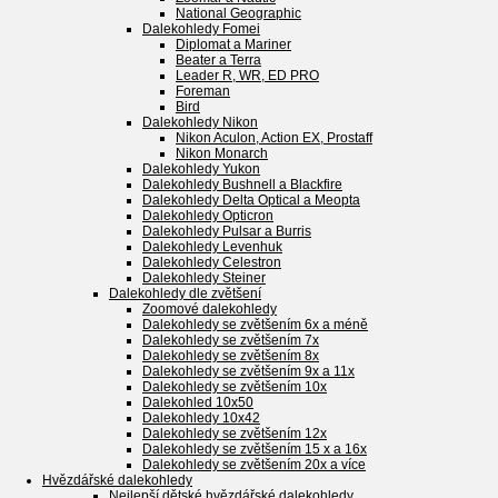
National Geographic
Dalekohledy Fomei
Diplomat a Mariner
Beater a Terra
Leader R, WR, ED PRO
Foreman
Bird
Dalekohledy Nikon
Nikon Aculon, Action EX, Prostaff
Nikon Monarch
Dalekohledy Yukon
Dalekohledy Bushnell a Blackfire
Dalekohledy Delta Optical a Meopta
Dalekohledy Opticron
Dalekohledy Pulsar a Burris
Dalekohledy Levenhuk
Dalekohledy Celestron
Dalekohledy Steiner
Dalekohledy dle zvětšení
Zoomové dalekohledy
Dalekohledy se zvětšením 6x a méně
Dalekohledy se zvětšením 7x
Dalekohledy se zvětšením 8x
Dalekohledy se zvětšením 9x a 11x
Dalekohledy se zvětšením 10x
Dalekohled 10x50
Dalekohledy 10x42
Dalekohledy se zvětšením 12x
Dalekohledy se zvětšením 15 x a 16x
Dalekohledy se zvětšením 20x a více
Hvězdářské dalekohledy
Nejlepší dětské hvězdářské dalekohledy