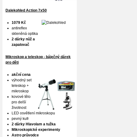
Dalekohled Action 7x50
1079 Kč
antireflex
skleněná optika
2 dárky nůž a
zapalovač
Mikroskop a teleskop - báječný dárek
pro děti
akční cena
výhodný set
teleskop +
mikroskop
kovové tělo
pro delší
životnost
LED osvětlení mikroskopu
pevný kufr
2 dárky Hlavolam a tužka
Mikroskopické experimenty
Astro průvodce