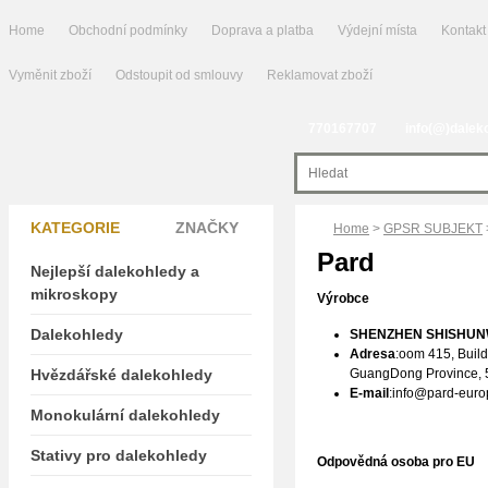
Home
Obchodní podmínky
Doprava a platba
Výdejní místa
Kontakt
Vyměnit zboží
Odstoupit od smlouvy
Reklamovat zboží
770167707
info(@)dalek
KATEGORIE
ZNAČKY
Home
>
GPSR SUBJEKT
Pard
Nejlepší dalekohledy a
mikroskopy
Výrobce
Dalekohledy
SHENZHEN SHISHUNW
Adresa
:oom 415, Build
Hvězdářské dalekohledy
GuangDong Province, 
E-mail
:info@pard-eur
Monokulární dalekohledy
Stativy pro dalekohledy
Odpovědná osoba pro EU