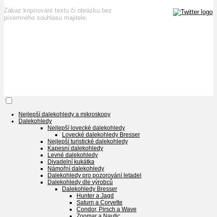
Zákaz kopírování textu či obrázku bez
písemného souhlasu majitele.
Nejlepší dalekohledy a mikroskopy
Dalekohledy
Nejlepší lovecké dalekohledy
Lovecké dalekohledy Bresser
Nejlepší turistické dalekohledy
Kapesní dalekohledy
Levné dalekohledy
Divadelní kukátka
Námořní dalekohledy
Dalekohledy pro pozorování letadel
Dalekohledy dle výrobců
Dalekohledy Bresser
Hunter a Jagd
Saturn a Corvette
Condor, Pirsch a Wave
Zoomar a Nautic