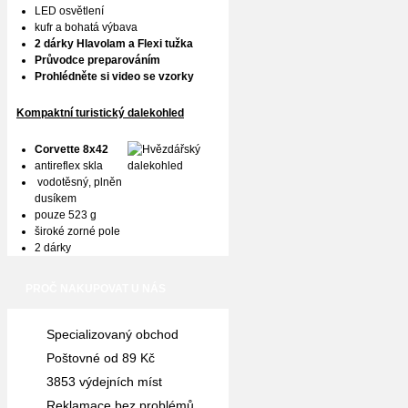
LED osvětlení
kufr a bohatá výbava
2 dárky Hlavolam a Flexi tužka
Průvodce preparováním
Prohlédněte si video se vzorky
Kompaktní turistický dalekohled
Corvette 8x42
antireflex skla
vodotěsný, plněn
dusíkem
pouze 523 g
široké zorné pole
2 dárky
PROČ NAKUPOVAT U NÁS
Specializovaný obchod
Poštovné od 89 Kč
3853 výdejních míst
Reklamace bez problémů