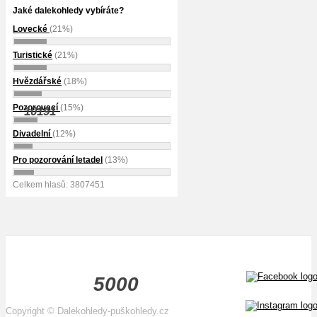
Jaké dalekohledy vybíráte?
Lovecké
(21%)
Turistické
(21%)
Hvězdářské
(18%)
Pozorovací
(15%)
10191
Divadelní
(12%)
Pro pozorování letadel
(13%)
Celkem hlasů: 3807451
5000
Copyright
©
Dalekohledy-puškohledy.cz