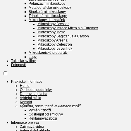
Polarizační mikroskopy
Metalografické mikroskopy
Binokulární mikroskopy
Trinokulární mikroskopy
Mikroskopy dle značek
Mikroskopy Bresser
Mikroskopy Intraco Micro a a Euromex
Mikroskopy Motic
Mikroskopy Sagittarius a Carson
Mikroskopy Arsenal
Mikroskopy Celestron
Mikroskopy Levenhuk
Mikroskopické preparáty
Lupy
Taktické svítilny
Fotopasti
Praktické informace
Home
Obchodní podmínky
Doprava a platba
Výdejní místa
Kontakt
Výměna, odstoupení, reklamace zboží
Vyměnit zboží
Odstoupit od smlouvy
Reklamovat zboží
Informace pro vás
Zajímavá videa
Výběr dalekohledu