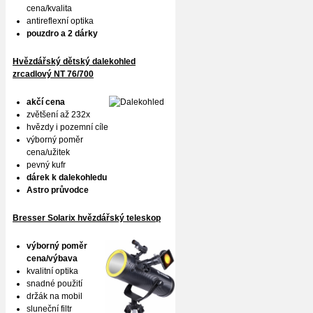
cena/kvalita
antireflexní optika
pouzdro a 2 dárky
Hvězdářský dětský dalekohled
zrcadlový NT 76/700
akčí cena
zvětšení až 232x
hvězdy i pozemní cíle
výborný poměr
cena/užitek
pevný kufr
dárek k dalekohledu
Astro průvodce
Bresser Solarix hvězdářský teleskop
výborný poměr
cena/výbava
kvalitní optika
snadné použití
držák na mobil
sluneční filtr