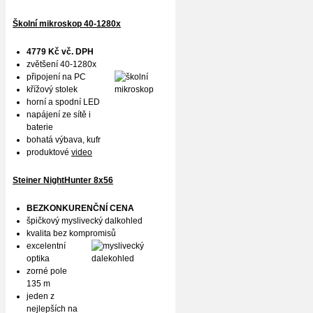
Školní mikroskop 40-1280x
4779 Kč vč. DPH
zvětšení 40-1280x
připojení na PC
křížový stolek
horní a spodní LED
napájení ze sítě i
baterie
bohatá výbava, kufr
produktové
video
Steiner NightHunter 8x56
BEZKONKURENČNÍ CENA
špičkový myslivecký dalkohled
kvalita bez kompromisů
excelentní
optika
zorné pole
135 m
jeden z
nejlepších na