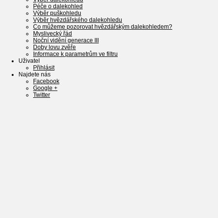
Péče o dalekohled
Výběr puškohledu
Výběr hvězdářského dalekohledu
Co můžeme pozorovat hvězdářským dalekohledem?
Myslivecký řád
Noční vidění generace III
Doby lovu zvěře
Informace k parametrům ve filtru
Uživatel
Přihlásit
Najdete nás
Facebook
Google +
Twitter