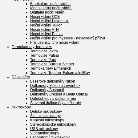
Binokulární noční vidění
Monokulární noční vidění
Digitální noční vidění
Noční vidění OXE
Noční vidění Levenhuk
Noční vidění Yukon
Noční vidění ATN
Noční vidění Pulsar
Noční vidění pro myslivce - neviditelný přísvit
Příslušenství pro noční vidění
Termokamery, termovize
Termovize Pixfra
Termovize Pulsar
Termovize Pard
Termovize Burris a Steiner
Termokamery Ermenrich
Termovize Topdon, Falcon a InfiRay
Dálkoměry
Laserové dálkoměry Nikon
Dálkoměry Yukon a Levenhuk
Dálkoměry Bushnell
Dálkoměry Bresser a Delta Optical
Dalekohledy s dálkoměrem
Stavební dálkoměry a přístroje
Mikroskopy
Dětské mikroskopy
Školní mikroskopy
Kapesní mikroskopy
Stereoskopické mikroskopy
USB mikroskopy
Videomikroskopy
Laboratorní mikroskopy