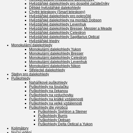
Hvězdářské dalekohledy pro dospělé začátečníky
Dětské hvězdářské dalekohledy
Chytré teleskopy (Smart teleskopy)
Hvězdářské dalekohledy pro pokročilé
Hvězdářské dalekohledy na montáži Dobson
Hvězdářské dalekohledy Levenhuk
Hvězdářské dalekohledy Bresser, Messier a Meade
Hvězdářské dalekohledy Celestron
Hvězdářské dalekohledy Sagittarius Optical
Hvězdářské triedry
Monokulární dalekohledy
Monokulární dalekohledy Yukon
Monokulární dalekohledy Bresser
Monokulární dalekohledy Celestron
Monokulární dalekohledy Levenhuk
Monokulární dalekohledy Nikon
Střelecké dalekohledy
Stativy pro dalekohledy
Puškohledy
Naháňkové puškohledy
Puškohledy na šoulačku
Puškohledy na čekanou
Puškohledy na vzduchovku
Puškohledy na krátké vzdálenosti
Puškohledy na velké vzdálenosti
Puškohledy dle výrobců
Puškohledy Sightron a Steiner
Puškohledy Burris
Puškohledy Optisan
Puškohledy Delta Optical a Yukon
Kolimátory
Noční vidění