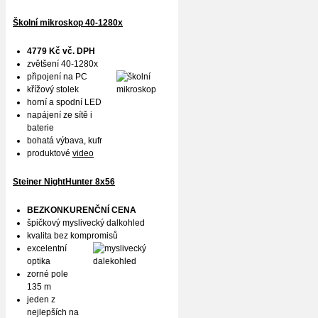
Školní mikroskop 40-1280x
4779 Kč vč. DPH
zvětšení 40-1280x
připojení na PC
křížový stolek
horní a spodní LED
napájení ze sítě i
baterie
bohatá výbava, kufr
produktové
video
Steiner NightHunter 8x56
BEZKONKURENČNÍ CENA
špičkový myslivecký dalkohled
kvalita bez kompromisů
excelentní
optika
zorné pole
135 m
jeden z
nejlepších na