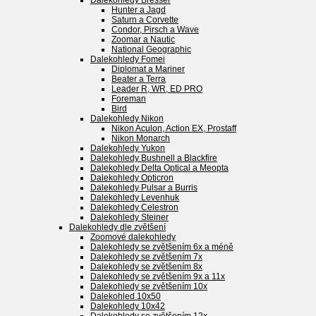
Dalekohledy Bresser
Hunter a Jagd
Saturn a Corvette
Condor, Pirsch a Wave
Zoomar a Nautic
National Geographic
Dalekohledy Fomei
Diplomat a Mariner
Beater a Terra
Leader R, WR, ED PRO
Foreman
Bird
Dalekohledy Nikon
Nikon Aculon, Action EX, Prostaff
Nikon Monarch
Dalekohledy Yukon
Dalekohledy Bushnell a Blackfire
Dalekohledy Delta Optical a Meopta
Dalekohledy Opticron
Dalekohledy Pulsar a Burris
Dalekohledy Levenhuk
Dalekohledy Celestron
Dalekohledy Steiner
Dalekohledy dle zvětšení
Zoomové dalekohledy
Dalekohledy se zvětšením 6x a méně
Dalekohledy se zvětšením 7x
Dalekohledy se zvětšením 8x
Dalekohledy se zvětšením 9x a 11x
Dalekohledy se zvětšením 10x
Dalekohled 10x50
Dalekohledy 10x42