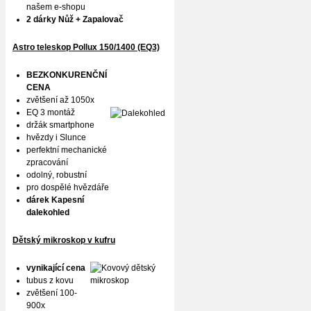
našem e-shopu
2 dárky Nůž + Zapalovač
Astro teleskop Pollux
150/1400 (EQ3)
BEZKONKURENČNÍ
CENA
zvětšení až 1050x
EQ 3 montáž
držák smartphone
hvězdy i Slunce
perfektní mechanické
zpracování
odolný, robustní
pro dospělé hvězdáře
dárek Kapesní
dalekohled
Dětský mikroskop v kufru
vynikající cena
tubus z kovu
zvětšení 100-
900x