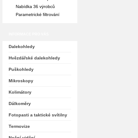
Nabídka 36 výrobců
Parametrické filtrování
INFORMACE PRO VÁS
Dalekohledy
Hvězdářské dalekohledy
Puškohledy
Mikroskopy
Kolimátory
Dálkoměry
Fotopasti a taktické svítilny
Termovize
Noční vidění