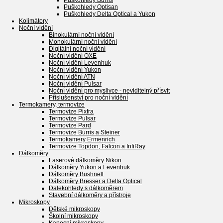
Puškohledy Burris
Puškohledy Optisan
Puškohledy Delta Optical a Yukon
Kolimátory
Noční vidění
Binokulární noční vidění
Monokulární noční vidění
Digitální noční vidění
Noční vidění OXE
Noční vidění Levenhuk
Noční vidění Yukon
Noční vidění ATN
Noční vidění Pulsar
Noční vidění pro myslivce - neviditelný přísvit
Příslušenství pro noční vidění
Termokamery, termovize
Termovize Pixfra
Termovize Pulsar
Termovize Pard
Termovize Burris a Steiner
Termokamery Ermenrich
Termovize Topdon, Falcon a InfiRay
Dálkoměry
Laserové dálkoměry Nikon
Dálkoměry Yukon a Levenhuk
Dálkoměry Bushnell
Dálkoměry Bresser a Delta Optical
Dalekohledy s dálkoměrem
Stavební dálkoměry a přístroje
Mikroskopy
Dětské mikroskopy
Školní mikroskopy