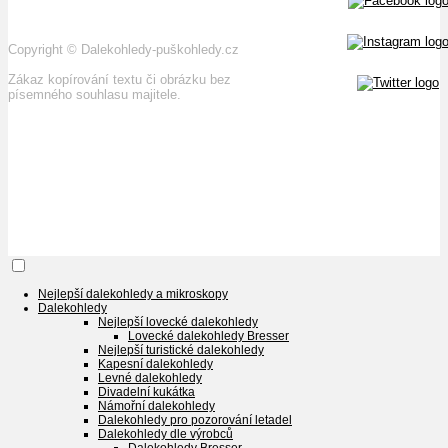
Copyright
©
Dalekohledy-puškohledy.cz
Zákaz kopírování textu či obrázku bez
písemného souhlasu majitele.
Nejlepší dalekohledy a mikroskopy
Dalekohledy
Nejlepší lovecké dalekohledy
Lovecké dalekohledy Bresser
Nejlepší turistické dalekohledy
Kapesní dalekohledy
Levné dalekohledy
Divadelní kukátka
Námořní dalekohledy
Dalekohledy pro pozorování letadel
Dalekohledy dle výrobců