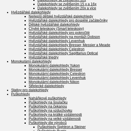
Dalekohledy se zvětšením 12x
Dalekohledy se zvětšením 15 x a 16x
Dalekohledy se zvětšením 20x a více
Hvězdářské dalekohledy
Nejlepší dětské hvězdářské dalekohledy
Hvězdářské dalekohledy pro dospělé začátečníky
Dětské hvězdářské dalekohledy
Chytré teleskopy (Smart teleskopy)
Hvězdářské dalekohledy pro pokročilé
Hvězdářské dalekohledy na montáži Dobson
Hvězdářské dalekohledy Levenhuk
Hvězdářské dalekohledy Bresser, Messier a Meade
Hvězdářské dalekohledy Celestron
Hvězdářské dalekohledy Sagittarius Optical
Hvězdářské triedry
Monokulární dalekohledy
Monokulární dalekohledy Yukon
Monokulární dalekohledy Bresser
Monokulární dalekohledy Celestron
Monokulární dalekohledy Levenhuk
Monokulární dalekohledy Nikon
Střelecké dalekohledy
Stativy pro dalekohledy
Puškohledy
Naháňkové puškohledy
Puškohledy na šoulačku
Puškohledy na čekanou
Puškohledy na vzduchovku
Puškohledy na krátké vzdálenosti
Puškohledy na velké vzdálenosti
Puškohledy dle výrobců
Puškohledy Sightron a Steiner