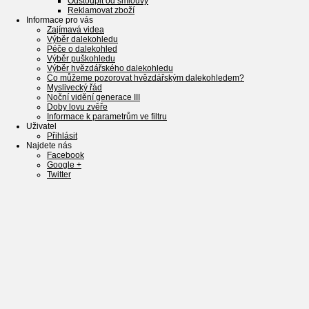
Odstoupit od smlouvy
Reklamovat zboží
Informace pro vás
Zajímavá videa
Výběr dalekohledu
Péče o dalekohled
Výběr puškohledu
Výběr hvězdářského dalekohledu
Co můžeme pozorovat hvězdářským dalekohledem?
Myslivecký řád
Noční vidění generace III
Doby lovu zvěře
Informace k parametrům ve filtru
Uživatel
Přihlásit
Najdete nás
Facebook
Google +
Twitter