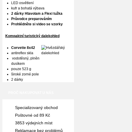
LED osvětlení
kufr a bohatá výbava
2 dárky Hlavolam a Flexi tužka
Průvodce preparováním
Prohlédněte si video se vzorky
Kompaktní turistický dalekohled
Corvette 8x42
antireflex skla
vodotěsný, plněn
dusíkem
pouze 523 g
široké zorné pole
2 dárky
PROČ NAKUPOVAT U NÁS
Specializovaný obchod
Poštovné od 89 Kč
3853 výdejních míst
Reklamace bez problémů