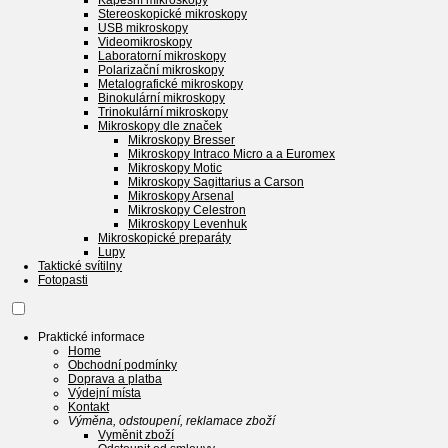
Kapesní mikroskopy
Stereoskopické mikroskopy
USB mikroskopy
Videomikroskopy
Laboratorní mikroskopy
Polarizační mikroskopy
Metalografické mikroskopy
Binokulární mikroskopy
Trinokulární mikroskopy
Mikroskopy dle značek
Mikroskopy Bresser
Mikroskopy Intraco Micro a a Euromex
Mikroskopy Motic
Mikroskopy Sagittarius a Carson
Mikroskopy Arsenal
Mikroskopy Celestron
Mikroskopy Levenhuk
Mikroskopické preparáty
Lupy
Taktické svítilny
Fotopasti
Praktické informace
Home
Obchodní podmínky
Doprava a platba
Výdejní místa
Kontakt
Výměna, odstoupení, reklamace zboží
Vyměnit zboží