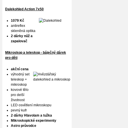
Dalekohled Action 7x50
1079 Kč
antireflex
skleněná optika
2 dárky nůž a
zapalovač
Mikroskop a teleskop - báječný dárek
pro děti
akční cena
výhodný set
teleskop +
mikroskop
kovové tělo
pro delší
životnost
LED osvětlení mikroskopu
pevný kufr
2 dárky Hlavolam a tužka
Mikroskopické experimenty
Astro průvodce