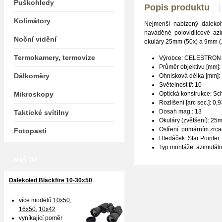
Puškohledy
Popis produktu
Kolimátory
Nejmenší nabízený daleko
naváděné polovidlicové azi
Noční vidění
okuláry 25mm (50x) a 9mm (1
Termokamery, termovize
Výrobce: CELESTRON
Průměr objektivu [mm]:
Dálkoměry
Ohnisková délka [mm]:
Světelnost f/: 10
Mikroskopy
Optická konstrukce: Sc
Rozlišení [arc sec.]: 0,9
Dosah mag.: 13
Taktické svítilny
Okuláry (zvětšení): 25
Ostření: primárním zrc
Fotopasti
Hledáček: Star Pointer
Typ montáže: azimutál
NÁŠ TIP
Dalekoled Blackfire
10-30x50
více modelů
10x50
,
16x50,
10x42
vyníkající poměr