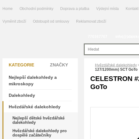
Home
Obchodní podmínky
Doprava a platba
Výdejní místa
Kontakt
Vyměnit zboží
Odstoupit od smlouvy
Reklamovat zboží
770167707
info(@)dalek
KATEGORIE
ZNAČKY
Hvězdářské dalekohledy
127/1200mm) SCT GoTo
Nejlepší dalekohledy a
CELESTRON #2
mikroskopy
GoTo
Dalekohledy
Hvězdářské dalekohledy
Nejlepší dětské hvězdářské
dalekohledy
Hvězdářské dalekohledy pro
dospělé začátečníky