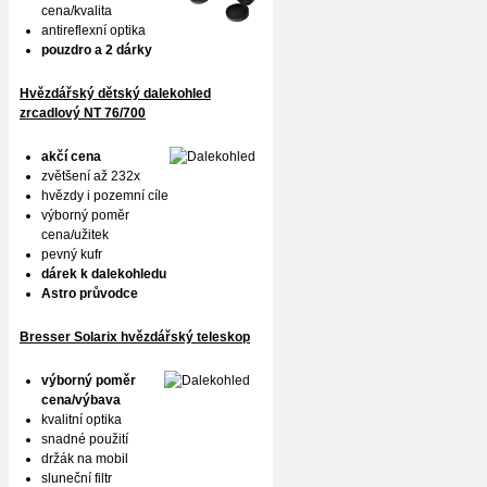
cena/kvalita
antireflexní optika
pouzdro a 2 dárky
Hvězdářský dětský dalekohled
zrcadlový NT 76/700
akčí cena
zvětšení až 232x
hvězdy i pozemní cíle
výborný poměr
cena/užitek
pevný kufr
dárek k dalekohledu
Astro průvodce
Bresser Solarix hvězdářský teleskop
výborný poměr
cena/výbava
kvalitní optika
snadné použití
držák na mobil
sluneční filtr