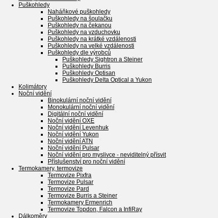
Puškohledy
Naháňkové puškohledy
Puškohledy na šoulačku
Puškohledy na čekanou
Puškohledy na vzduchovku
Puškohledy na krátké vzdálenosti
Puškohledy na velké vzdálenosti
Puškohledy dle výrobců
Puškohledy Sightron a Steiner
Puškohledy Burris
Puškohledy Optisan
Puškohledy Delta Optical a Yukon
Kolimátory
Noční vidění
Binokulární noční vidění
Monokulární noční vidění
Digitální noční vidění
Noční vidění OXE
Noční vidění Levenhuk
Noční vidění Yukon
Noční vidění ATN
Noční vidění Pulsar
Noční vidění pro myslivce - neviditelný přísvit
Příslušenství pro noční vidění
Termokamery, termovize
Termovize Pixfra
Termovize Pulsar
Termovize Pard
Termovize Burris a Steiner
Termokamery Ermenrich
Termovize Topdon, Falcon a InfiRay
Dálkoměry