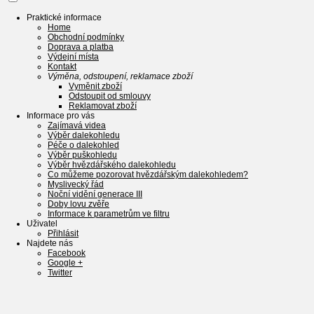
Praktické informace
Home
Obchodní podmínky
Doprava a platba
Výdejní místa
Kontakt
Výměna, odstoupení, reklamace zboží
Vyměnit zboží
Odstoupit od smlouvy
Reklamovat zboží
Informace pro vás
Zajímavá videa
Výběr dalekohledu
Péče o dalekohled
Výběr puškohledu
Výběr hvězdářského dalekohledu
Co můžeme pozorovat hvězdářským dalekohledem?
Myslivecký řád
Noční vidění generace III
Doby lovu zvěře
Informace k parametrům ve filtru
Uživatel
Přihlásit
Najdete nás
Facebook
Google +
Twitter