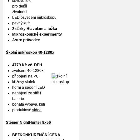
kovové tělo
pro delší
životnost
LED osvětlení mikroskopu
pevný kufr
2 dárky Hlavolam a tužka
Mikroskopické experimenty
Astro průvodce
Školní mikroskop 40-1280x
4779 Kč vč. DPH
zvětšení 40-1280x
připojení na PC
křížový stolek
horní a spodní LED
napájení ze sítě i
baterie
bohatá výbava, kufr
produktové
video
Steiner NightHunter 8x56
BEZKONKURENČNÍ CENA