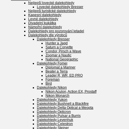
Nejlepší lovecké dalekohledy
Lovecké dalekohledy Bresser
Nejlepší turistické dalekohledy
Kapesní dalekohledy
Levné dalekohledy
Divadelní kukátka
Námořní dalekohledy
Dalekohledy pro pozorování letadel
Dalekohledy dle výrobců
Dalekohledy Bresser
Hunter a Jagd
Saturn a Corvette
Condor, Pirsch a Wave
Zoomar a Nautic
National Geographic
Dalekohledy Fomei
Diplomat a Mariner
Beater a Terra
Leader R, WR, ED PRO
Foreman
Bird
Dalekohledy Nikon
Nikon Aculon, Action EX, Prostaff
Nikon Monarch
Dalekohledy Yukon
Dalekohledy Bushnell a Blackfire
Dalekohledy Delta Optical a Meopta
Dalekohledy Opticron
Dalekohledy Pulsar a Burris
Dalekohledy Levenhuk
Dalekohledy Celestron
Dalekohledy Steiner