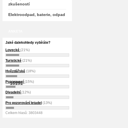
zkušeností
Elektroodpad, baterie, odpad
ANKETA
Jaké dalekohledy vybíráte?
Lovecké
(21%)
Turistické
(21%)
Hvězdářské
(18%)
Pozorovací
(15%)
10191
Divadelní
(12%)
Pro pozorování letadel
(13%)
Celkem hlasů: 3803448