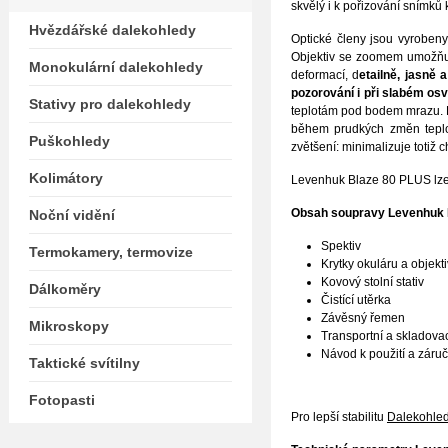
skvělý i k pořizování snímků
Hvězdářské dalekohledy
Optické členy jsou vyrobeny
Objektiv se zoomem umožňuje
Monokulární dalekohledy
deformací, d
etailně, jasně
pozorování i při slabém osv
Stativy pro dalekohledy
teplotám pod bodem mrazu. P
během prudkých změn tepl
Puškohledy
zvětšení: minimalizuje totiž 
Kolimátory
Levenhuk Blaze 80 PLUS lze p
Obsah soupravy
Levenhuk 
Noční vidění
Spektiv
Termokamery, termovize
Krytky okuláru a objekt
Kovový stolní stativ
Dálkoměry
Čistící utěrka
Závěsný řemen
Mikroskopy
Transportní a skladova
Návod k použití a záručn
Taktické svítilny
Fotopasti
Pro lepší stabilitu
Dalekohled