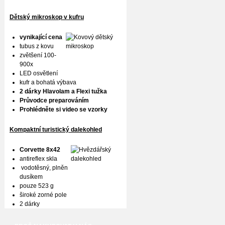
Dětský mikroskop v kufru
vynikající cena
tubus z kovu
zvětšení 100-
900x
LED osvětlení
kufr a bohatá výbava
2 dárky Hlavolam a Flexi tužka
Průvodce preparováním
Prohlédněte si video se vzorky
Kompaktní turistický dalekohled
Corvette 8x42
antireflex skla
vodotěsný, plněn
dusíkem
pouze 523 g
široké zorné pole
2 dárky