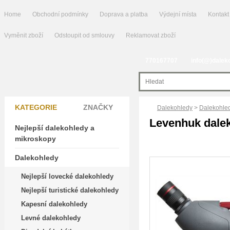
Home
Obchodní podmínky
Doprava a platba
Výdejní místa
Kontakt
Vyměnit zboží
Odstoupit od smlouvy
Reklamovat zboží
770167707
info(@)dalek
KATEGORIE
ZNAČKY
Dalekohledy
>
Dalekohled
Levenhuk dalek
Nejlepší dalekohledy a
mikroskopy
Dalekohledy
Nejlepší lovecké dalekohledy
Nejlepší turistické dalekohledy
Kapesní dalekohledy
Levné dalekohledy