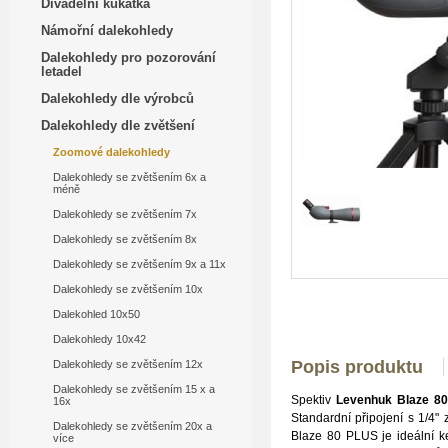
Divadelní kukátka
Námořní dalekohledy
Dalekohledy pro pozorování
letadel
Dalekohledy dle výrobců
Dalekohledy dle zvětšení
Zoomové dalekohledy
Dalekohledy se zvětšením 6x a
méně
Dalekohledy se zvětšením 7x
Dalekohledy se zvětšením 8x
Dalekohledy se zvětšením 9x a 11x
Dalekohledy se zvětšením 10x
Dalekohled 10x50
Dalekohledy 10x42
Popis produktu
Dalekohledy se zvětšením 12x
Dalekohledy se zvětšením 15 x a
Spektiv
Levenhuk Blaze 
16x
Standardní připojení s 1/4"
Dalekohledy se zvětšením 20x a
Blaze 80 PLUS je ideální ke
více