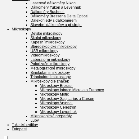
Laserové dálkoměry Nikon
Dálkoměry Yukon a Levenhuk
Dálkoměry Bushnell
Dálkoměry Bresser a Delta Optical
Dalekohledy s dálkoměrem
Stavební dálkoměry a přístroje
Mikroskopy
Dětské mikroskopy
Školní mikroskopy
Kapesní mikroskopy
Stereoskopické mikroskopy
USB mikroskopy
Videomikroskopy
Laboratorní mikroskopy
Polarizační mikroskopy
Metalografické mikroskopy
Binokulární mikroskopy
Trinokulární mikroskopy
Mikroskopy dle značek
Mikroskopy Bresser
Mikroskopy Intraco Micro a a Euromex
Mikroskopy Motic
Mikroskopy Sagittarius a Carson
Mikroskopy Arsenal
Mikroskopy Celestron
Mikroskopy Levenhuk
Mikroskopické preparáty
Lupy
Taktické svítilny
Fotopasti