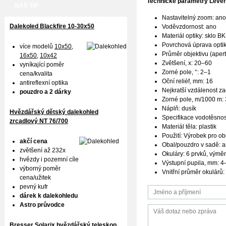
Technické parametry
Leve
NÁŠ TIP
Nastavitelný zoom: ano
Dalekoled Blackfire
10-30x50
Voděvzdornost: ano
Materiál optiky: sklo BK
Povrchová úprava optik
více modelů
10x50
,
Průměr objektivu (aper
16x50,
10x42
Zvětšení, x: 20–60
vyníkající poměr
Zorné pole, °: 2–1
cena/kvalita
Oční reliéf, mm: 16
antireflexní optika
Nejkratší vzdálenost za
pouzdro a 2 dárky
Zorné pole, m/1000 m:
Náplň: dusík
Hvězdářský dětský dalekohled
Specifikace vodotěsnos
zrcadlový NT 76/700
Materiál těla: plastik
Použití: Výrobek pro obe
akčí cena
Obal/pouzdro v sadě: 
zvětšení až 232x
Okuláry: 6 prvků, výmě
hvězdy i pozemní cíle
Výstupní pupila, mm: 4
výborný poměr
Vnitřní průměr okulárů:
cena/užitek
pevný kufr
dárek k dalekohledu
Astro průvodce
Bresser Solarix hvězdářský teleskop