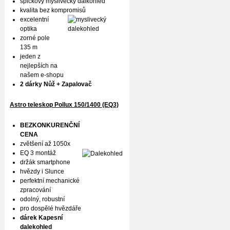
špičkový myslivecký dalkohled
kvalita bez kompromisů
excelentní
optika
zorné pole
135 m
jeden z
nejlepších na
našem e-shopu
2 dárky Nůž + Zapalovač
Astro teleskop Pollux
150/1400 (EQ3)
BEZKONKURENČNÍ
CENA
zvětšení až 1050x
EQ 3 montáž
držák smartphone
hvězdy i Slunce
perfektní mechanické
zpracování
odolný, robustní
pro dospělé hvězdáře
dárek Kapesní
dalekohled