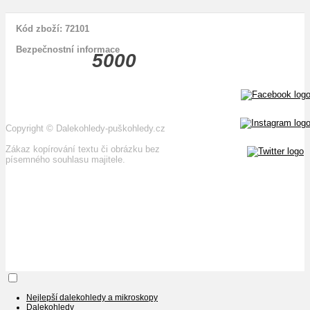
Kód zboží: 72101
Bezpečnostní informace
5000
Copyright
©
Dalekohledy-puškohledy.cz
Zákaz kopírování textu či obrázku bez
písemného souhlasu majitele.
Nejlepší dalekohledy a mikroskopy
Dalekohledy