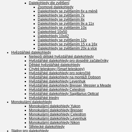
Dalekohledy dle zvětšení
Zoomové dalekohledy
Dalekohledy se zvětšením 6x a méně
Dalekohledy se zvětšením 7x
Dalekohledy se zvětšením 8x
Dalekohledy se zvětšením 9x a 11x
Dalekohledy se zvětšením 10x
Dalekohled 10x50
Dalekohledy 10x42
Dalekohledy se zvětšením 12x
Dalekohledy se zvětšením 15 x a 16x
Dalekohledy se zvětšením 20x a více
Hvězdářské dalekohledy
Nejlepší dětské hvězdářské dalekohledy
Hvězdářské dalekohledy pro dospělé začátečníky
Dětské hvězdářské dalekohledy
Chytré teleskopy (Smart teleskopy)
Hvězdářské dalekohledy pro pokročilé
Hvězdářské dalekohledy na montáži Dobson
Hvězdářské dalekohledy Levenhuk
Hvězdářské dalekohledy Bresser, Messier a Meade
Hvězdářské dalekohledy Celestron
Hvězdářské dalekohledy Sagittarius Optical
Hvězdářské triedry
Monokulární dalekohledy
Monokulární dalekohledy Yukon
Monokulární dalekohledy Bresser
Monokulární dalekohledy Celestron
Monokulární dalekohledy Levenhuk
Monokulární dalekohledy Nikon
Střelecké dalekohledy
Stativy pro dalekohledy