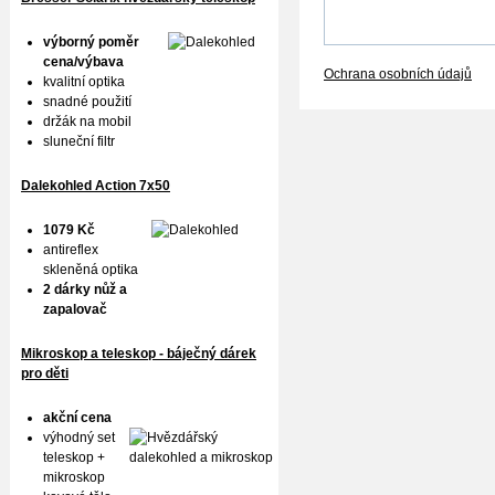
výborný poměr
cena/výbava
Ochrana osobních údajů
kvalitní optika
snadné použití
držák na mobil
sluneční filtr
Dalekohled Action 7x50
1079 Kč
antireflex
skleněná optika
2 dárky nůž a
zapalovač
Mikroskop a teleskop - báječný dárek
pro děti
akční cena
výhodný set
teleskop +
mikroskop