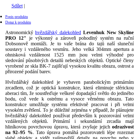
Sdílet
|
Popis produktu
Dotaz k produktu
Astronomický
hvězdářský dalekohled
Levenhuk New Skyline
PRO 12"
je výkonný a zároveň pohodlný systém na ruční
Dobsonově montáži. Je to vaše brána do tajů naší sluneční
soustavy i vzdáleného vesmíru. Jeho velká 304mm apertura a
ohnisková vzdálenost 1525 mm jsou velmi výhodné pro
sledování působivých detailů nebeských objektů. Optické členy
vyrobené ze skla BK-7 zajišťují vysokou kvalitu obrazu, ostrost a
přirozené podání barev.
Hvězdářský dalekohled je vybaven parabolickým primárním
zrcadlem, což je optická konstrukce, která eliminuje sférickou
aberaci tím, že soustřeďuje veškeré dopadající světlo do jediného
bodu, což vede k ostrému a vysoce věrnému obrazu. Tato
konstrukce umožňuje systému efektivně pracovat i při velmi
vysokém zvětšení. To je důležité zejména v případě, že plánujete
hvězdářský dalekohled používat především k pozorování velmi
vzdálených objektů. Primární i sekundární zrcadla mají
hliníkovou povrchovou úpravu, která zvyšuje jejich
odrazivost
na 92–95 %
. Tato úprava pomáhá pozorovateli lépe rozeznat
slabé objekty a vidět zajímavější detaily na povrchu nebo v