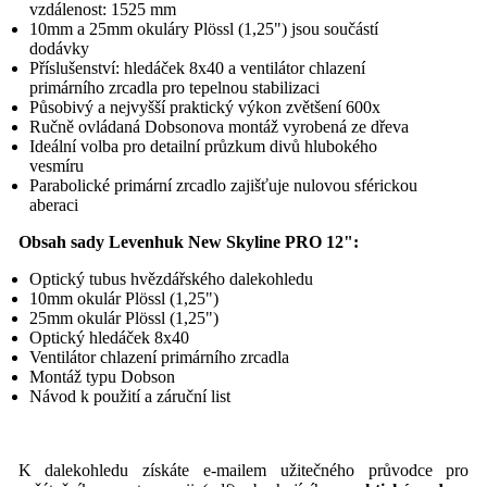
vzdálenost: 1525 mm
10mm a 25mm okuláry Plössl (1,25") jsou součástí
dodávky
Příslušenství: hledáček 8x40 a ventilátor chlazení
primárního zrcadla pro tepelnou stabilizaci
Působivý a nejvyšší praktický výkon zvětšení 600x
Ručně ovládaná Dobsonova montáž vyrobená ze dřeva
Ideální volba pro detailní průzkum divů hlubokého
vesmíru
Parabolické primární zrcadlo zajišťuje nulovou sférickou
aberaci
Obsah sady
Levenhuk New Skyline PRO 12"
:
Optický tubus hvězdářského dalekohledu
10mm okulár Plössl (1,25")
25mm okulár Plössl (1,25")
Optický hledáček 8х40
Ventilátor chlazení primárního zrcadla
Montáž typu Dobson
Návod k použití a záruční list
K dalekohledu získáte e-mailem užitečného
průvodce pro