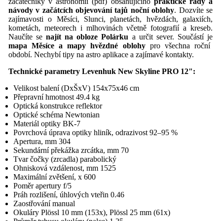
začátečníky v astronomii (pdf) obsahujícího
praktické rady a
návody v začátcích objevování tajů noční oblohy
. Dozvíte se
zajímavosti o Měsíci, Slunci, planetách, hvězdách, galaxiích,
kometách, meteorech i mlhovinách včetně fotografií a kreseb.
Naučíte se
najít na obloze Polárku
a určit sever. Součástí je
mapa Měsíce a mapy hvězdné oblohy
pro všechna roční
období. Nechybí tipy na astro aplikace a zajímavé kontakty.
Technické parametry
Levenhuk New Skyline PRO 12
"
:
Velikost balení (DxŠxV) 154x75x46 cm
Přepravní hmotnost 49.4 kg
Optická konstrukce reflektor
Optické schéma Newtonian
Materiál optiky BK-7
Povrchová úprava optiky hliník, odrazivost 92–95 %
Apertura, mm 304
Sekundární překážka zrcátka, mm 70
Tvar čočky (zrcadla) parabolický
Ohnisková vzdálenost, mm 1525
Maximální zvětšení, x 600
Poměr apertury f/5
Práh rozlišení, úhlových vteřin 0.46
Zaostřování manual
Okuláry Plössl 10 mm (153x), Plössl 25 mm (61x)