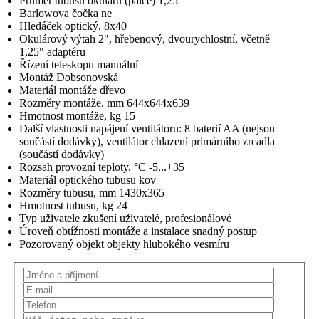
Průměr tubusu okuláru (palce) 1,25
Barlowova čočka ne
Hledáček optický, 8x40
Okulárový výtah 2", hřebenový, dvourychlostní, včetně
1,25" adaptéru
Řízení teleskopu manuální
Montáž Dobsonovská
Materiál montáže dřevo
Rozměry montáže, mm 644x644x639
Hmotnost montáže, kg 15
Další vlastnosti napájení ventilátoru: 8 baterií AA (nejsou
součástí dodávky), ventilátor chlazení primárního zrcadla
(součástí dodávky)
Rozsah provozní teploty, °C -5...+35
Materiál optického tubusu kov
Rozměry tubusu, mm 1430х365
Hmotnost tubusu, kg 24
Typ uživatele zkušení uživatelé, profesionálové
Úroveň obtížnosti montáže a instalace snadný postup
Pozorovaný objekt objekty hlubokého vesmíru