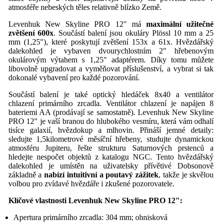
atmosféře nebeských těles relativně blízko Země.
Levenhuk New Skyline PRO 12" má
maximální užitečné
zvětšení 600x
. Součástí balení jsou okuláry Plössl 10 mm a 25
mm (1,25"), které poskytují zvětšení 153x a 61x. Hvězdářský
dalekohled je vybaven dvourychlostním 2" hřebenovým
okulárovým výtahem s 1,25" adaptérem. Díky tomu můžete
libovolně upgradovat a vyměňovat příslušenství, a vybrat si tak
dokonalé vybavení pro každé pozorování.
Součástí balení je také optický hledáček 8x40 a ventilátor
chlazení primárního zrcadla. Ventilátor chlazení je napájen 8
bateriemi AA (prodávají se samostatně). Levenhuk New Skyline
PRO 12" je vaší branou do hlubokého vesmíru, která vám odhalí
tisíce galaxií, hvězdokup a mlhovin. Přináší jemné detaily:
sledujte 1,5kilometrové měsíční hřebeny, studujte dynamickou
atmosféru Jupiteru, řešte strukturu Saturnových prstenců a
hledejte nespočet objektů z katalogu NGC. Tento hvězdářský
dalekohled je umístěn na uživatelsky přívětivé Dobsonově
základně a
nabízí intuitivní a poutavý zážitek
, takže je skvělou
volbou pro zvídavé hvězdáře i zkušené pozorovatele.
Klíčové vlastnosti
Levenhuk New Skyline PRO 12"
:
Apertura primárního zrcadla: 304 mm; ohnisková