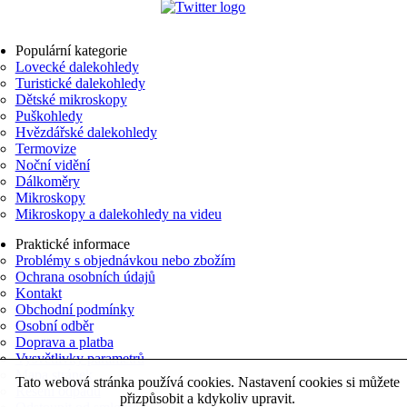
Populární kategorie
Lovecké dalekohledy
Turistické dalekohledy
Dětské mikroskopy
Puškohledy
Hvězdářské dalekohledy
Termovize
Noční vidění
Dálkoměry
Mikroskopy
Mikroskopy a dalekohledy na videu
Praktické informace
Problémy s objednávkou nebo zbožím
Ochrana osobních údajů
Kontakt
Obchodní podmínky
Osobní odběr
Doprava a platba
Vysvětlivky parametrů
Mapa stránek
Tato webová stránka používá cookies. Nastavení cookies si můžete
Řešení odpadů
přizpůsobit a kdykoliv upravit.