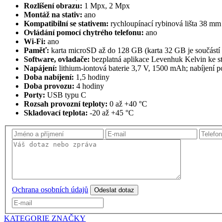
Rozlišení obrazu:
1 Mpx, 2 Mpx
Montáž na stativ:
ano
Kompatibilní se stativem:
rychloupínací rybinová lišta 38 mm 
Ovládání pomocí chytrého telefonu:
ano
Wi-Fi:
ano
Paměť:
karta microSD až do 128 GB (karta 32 GB je součástí 
Software, ovladače:
bezplatná aplikace Levenhuk Kelvin ke st
Napájení:
lithium-iontová baterie 3,7 V, 1500 mAh; nabíjení p
Doba nabíjení:
1,5 hodiny
Doba provozu:
4 hodiny
Porty:
USB typu C
Rozsah provozní teploty:
0 až +40 °C
Skladovací teplota:
-20 až +45 °C
Ochrana osobních údajů
Odeslat dotaz
KATEGORIE
ZNAČKY