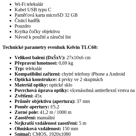
Wi-Fi telekulár
Kabel USB typu C
Paměťová karta microSD 32 GB
Čisticí hadřík
Pouzdro
Krytka čočky objektivu
Návod k použití a záruční list
Technické parametry
evenhuk Kelvin TLC60
:
Velikost balení (DxŠxV):
27x10x6 cm
Přepravní hmotnost:
0,69 kg
Typ:
telekulár
Kompatibilní zařízení:
chytré telefony iPhone a Android
Optická konstrukce:
4 prvky ve 2 skupinách
Materiál optiky:
optické sklo
Povrchová úprava optiky:
vícenásobná antireflexní vrstva na
Zvětšení:
45x
Průměr objektivu (apertura):
37 mm
Poměr apertury:
f/5.2
Zorné pole:
41,2 m / 1000 m
Zaostření:
manuální
Nejkratší vzdálenost zaostření:
5 m
Ohnisková vzdálenost:
150 mm
Snímač:
CMOS, 1920x1080