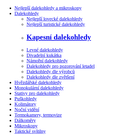
Nejlepší dalekohledy a mikroskopy
Dalekohledy
Nejlepší lovecké dalekohledy
Nejlepší turistické dalekohledy
Kapesní dalekohledy
Levné dalekohledy
Divadelní kukátka
Námořní dalekohledy
Dalekohledy pro pozorování letadel
Dalekohledy dle výrobců
Dalekohledy dle zvětšení
Hvězdářské dalekohledy
Monokulární dalekohledy
Stativy pro dalekohledy
Puškohledy
Kolimátory
Noční vidění
Termokamery, termovize
Dálkoměry
Mikroskopy
Taktické svítilny