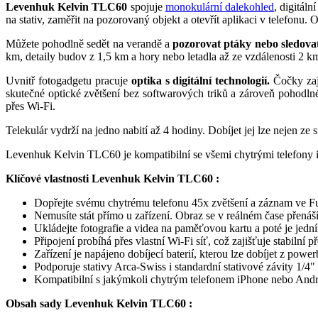
Levenhuk Kelvin TLC60
spojuje
monokulární dalekohled
, digitál
na stativ, zaměřit na pozorovaný objekt a otevřít aplikaci v telefonu
Můžete pohodlně sedět na verandě a
pozorovat ptáky nebo sledovat 
km, detaily budov z 1,5 km a hory nebo letadla až ze vzdálenosti 2
Uvnitř fotogadgetu pracuje
optika s digitální technologií.
Čočky zaji
skutečné optické zvětšení bez softwarových triků a zároveň pohodlné
přes Wi-Fi.
Telekulár vydrží na jedno nabití až 4 hodiny. Dobíjet jej lze nejen ze
Levenhuk Kelvin TLC60 je kompatibilní se všemi chytrými telefony iP
Klíčové vlastnosti
Levenhuk Kelvin TLC60
:
Dopřejte svému chytrému telefonu 45x zvětšení a záznam ve Full 
Nemusíte stát přímo u zařízení. Obraz se v reálném čase přenáš
Ukládejte fotografie a videa na paměťovou kartu a poté je jedn
Připojení probíhá přes vlastní Wi-Fi síť, což zajišťuje stabilní
Zařízení je napájeno dobíjecí baterií, kterou lze dobíjet z po
Podporuje stativy Arca-Swiss i standardní stativové závity 1/4"
Kompatibilní s jakýmkoli chytrým telefonem iPhone nebo And
Obsah sady
Levenhuk Kelvin TLC60
: