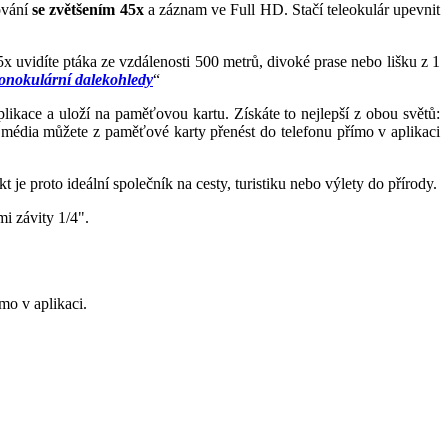
ování
se zvětšením 45x
a záznam ve Full HD. Stačí teleokulár upevnit
45x uvidíte ptáka ze vzdálenosti 500 metrů, divoké prase nebo lišku z 1
nokulární dalekohledy
“
aplikace a uloží na paměťovou kartu. Získáte to nejlepší z obou světů:
á média můžete z paměťové karty přenést do telefonu přímo v aplikaci
je proto ideální společník na cesty, turistiku nebo výlety do přírody.
i závity 1/4".
mo v aplikaci.