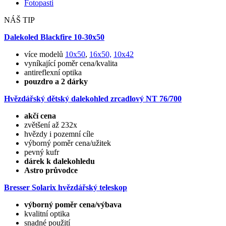
Fotopasti
NÁŠ TIP
Dalekoled Blackfire
10-30x50
více modelů
10x50
,
16x50,
10x42
vyníkající poměr cena/kvalita
antireflexní optika
pouzdro a 2 dárky
Hvězdářský dětský dalekohled zrcadlový NT 76/700
akčí cena
zvětšení až 232x
hvězdy i pozemní cíle
výborný poměr cena/užitek
pevný kufr
dárek k dalekohledu
Astro průvodce
Bresser Solarix hvězdářský teleskop
výborný poměr cena/výbava
kvalitní optika
snadné použití