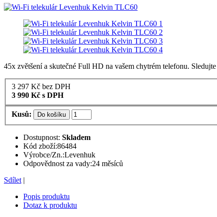
45x zvětšení a skutečné Full HD na vašem chytrém telefonu. Sledujte
3 297
Kč
bez DPH
3 990
Kč
s DPH
Kusů:
Do košíku
Dostupnost:
Skladem
Kód zboží:
86484
Výrobce/Zn.:
Levenhuk
Odpovědnost za vady:
24 měsíců
Sdílet
|
Popis produktu
Dotaz k produktu