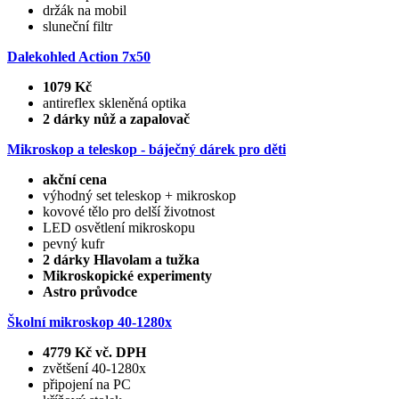
držák na mobil
sluneční filtr
Dalekohled Action 7x50
1079 Kč
antireflex skleněná optika
2 dárky nůž a zapalovač
Mikroskop a teleskop - báječný dárek pro děti
akční cena
výhodný set teleskop + mikroskop
kovové tělo pro delší životnost
LED osvětlení mikroskopu
pevný kufr
2 dárky Hlavolam a tužka
Mikroskopické experimenty
Astro průvodce
Školní mikroskop 40-1280x
4779 Kč vč. DPH
zvětšení 40-1280x
připojení na PC