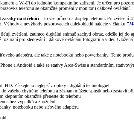
ní kameru a Wi-Fi do jednoho kompaktního zařízení. Je určen pro pozor
. Obrazovka telefonu se okamžitě promění v monitor i dálkové ovládání.
zásahy na střelnici
– to vše přímo na displeji telefonu. Při zvětšení 
 km. Výhody a nevýhody pozorovacích dalekohledů najdete v článku
"
Mo
šťují zvětšení, zatímco digitální snímač zachytí obraz, odešle jej do 
 rozhraní pro sledování i dálkové ovládání fotografií a videí. Uložen
 síťového adaptéru, ale také z notebooku nebo powerbanky. Tento produkt 
hone a Android a také se stativy Arca-Swiss a standardními stativovým
HD. Získejte to nejlepší z optiky i digitální technologie!
í do vašeho chytrého telefonu a záznam můžete spustit nebo zastavit pří
ím klepnutím okamžitě přeneste do telefonu
 přenos bez výpadků a zpoždění
werbanky, notebooku nebo síťového adaptéru
roid