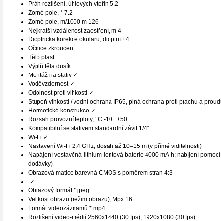
Práh rozlišení, úhlových vteřin 5.2
Zorné pole, ° 7.2
Zorné pole, m/1000 m 126
Nejkratší vzdálenost zaostření, m 4
Dioptrická korekce okuláru, dioptrií ±4
Očnice zkroucení
Tělo plast
Výplň těla dusík
Montáž na stativ ✓
Voděvzdornost ✓
Odolnost proti vlhkosti ✓
Stupeň vlhkosti / vodní ochrana IP65, plná ochrana proti prachu a prou
Hermetické konstrukce ✓
Rozsah provozní teploty, °C -10...+50
Kompatibilní se stativem standardní závit 1/4"
Wi-Fi ✓
Nastavení Wi-Fi 2,4 GHz, dosah až 10–15 m (v přímé viditelnosti)
Napájení vestavěná lithium-iontová baterie 4000 mA h; nabíjení pomocí 
dodávky)
Obrazová matice barevná CMOS s poměrem stran 4:3
✓
Obrazový formát *.jpeg
Velikost obrazu (režim obrazu), Mpx 16
Formát videozáznamů *.mp4
Rozlišení video-médií 2560x1440 (30 fps), 1920x1080 (30 fps)