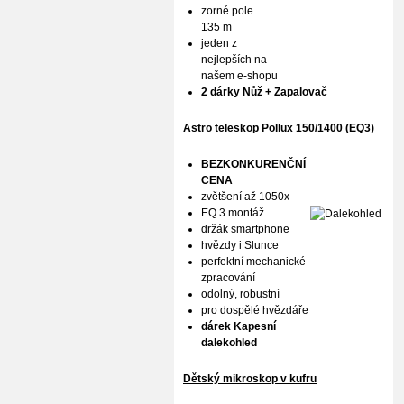
zorné pole
135 m
jeden z
nejlepších na
našem e-shopu
2 dárky Nůž + Zapalovač
Astro teleskop Pollux
150/1400 (EQ3)
BEZKONKURENČNÍ
CENA
zvětšení až 1050x
EQ 3 montáž
držák smartphone
hvězdy i Slunce
perfektní mechanické
zpracování
odolný, robustní
pro dospělé hvězdáře
dárek Kapesní
dalekohled
Dětský mikroskop v kufru