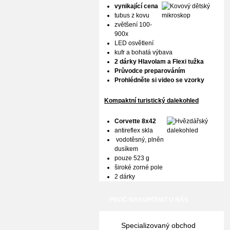
vynikající cena
tubus z kovu
zvětšení 100-
900x
LED osvětlení
kufr a bohatá výbava
2 dárky Hlavolam a Flexi tužka
Průvodce preparováním
Prohlédněte si video se vzorky
Kompaktní turistický dalekohled
Corvette 8x42
antireflex skla
vodotěsný, plněn
dusíkem
pouze 523 g
široké zorné pole
2 dárky
PROČ NAKUPOVAT U NÁS
Specializovaný obchod