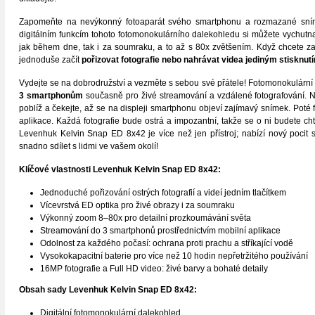
Zapomeňte na nevýkonný fotoaparát svého smartphonu a rozmazané sním
digitálním funkcím tohoto fotomonokulárního dalekohledu si můžete vychutna
jak během dne, tak i za soumraku, a to až s 80x zvětšením. Když chcete z
jednoduše začít
pořizovat fotografie nebo nahrávat videa jediným stisknutím 
Vydejte se na dobrodružství a vezměte s sebou své přátele! Fotomonokulárn
3 smartphonům
současně pro živé streamování a vzdálené fotografování. Nam
poblíž a čekejte, až se na displeji smartphonu objeví zajímavý snímek. Poté 
aplikace. Každá fotografie bude ostrá a impozantní, takže se o ni budete cht
Levenhuk Kelvin Snap ED 8x42 je více než jen přístroj; nabízí nový pocit s
snadno sdílet s lidmi ve vašem okolí!
Klíčové vlastnosti
Levenhuk Kelvin Snap ED 8x42
:
Jednoduché pořizování ostrých fotografií a videí jedním tlačítkem
Vícevrstvá ED optika pro živé obrazy i za soumraku
Výkonný zoom 8–80x pro detailní prozkoumávání světa
Streamování do 3 smartphonů prostřednictvím mobilní aplikace
Odolnost za každého počasí: ochrana proti prachu a stříkající vodě
Vysokokapacitní baterie pro více než 10 hodin nepřetržitého používání
16MP fotografie a Full HD video: živé barvy a bohaté detaily
Obsah sady
Levenhuk Kelvin Snap ED 8x42
:
Digitální fotomonokulární dalekohled