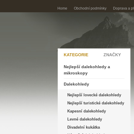
Home
Obchodní podmínky
Doprava a p
KATEGORIE
ZNAČKY
Nejlepší dalekohledy a
mikroskopy
Dalekohledy
Nejlepší lovecké dalekohledy
Nejlepší turistické dalekohledy
Kapesní dalekohledy
Levné dalekohledy
Divadelní kukátka