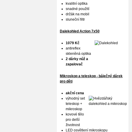
kvalitní optika
snadné použití
držák na mobil
sluneční filtr
Dalekohled Action 7x50
1079 Kč
antireflex
skleněná optika
2 dárky nůž a
zapalovač
Mikroskop a teleskop - báječný dárek
pro děti
akční cena
výhodný set
teleskop +
mikroskop
kovové tělo
pro delší
životnost
LED osvětlení mikroskopu