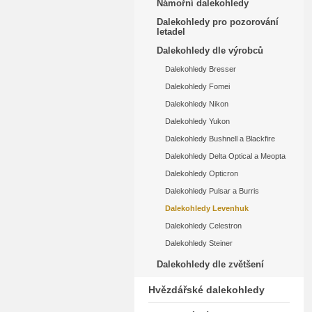
Námořní dalekohledy
Dalekohledy pro pozorování
letadel
Dalekohledy dle výrobců
Dalekohledy Bresser
Dalekohledy Fomei
Dalekohledy Nikon
Dalekohledy Yukon
Dalekohledy Bushnell a Blackfire
Dalekohledy Delta Optical a Meopta
Dalekohledy Opticron
Dalekohledy Pulsar a Burris
Dalekohledy Levenhuk
Dalekohledy Celestron
Dalekohledy Steiner
Dalekohledy dle zvětšení
Hvězdářské dalekohledy