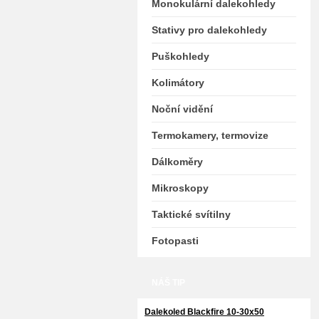
Monokulární dalekohledy
Stativy pro dalekohledy
Puškohledy
Kolimátory
Noční vidění
Termokamery, termovize
Dálkoměry
Mikroskopy
Taktické svítilny
Fotopasti
NÁŠ TIP
Dalekoled Blackfire
10-30x50