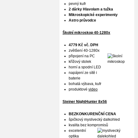
pevný kufr
2 dárky Hlavolam a tužka
Mikroskopické experimenty
Astro průvodce
Školní mikroskop 40-1280x
4779 Kč vč. DPH
zvětšení 40-1280x
připojení na PC
křížový stolek
horní a spodní LED
napájení ze sítě i
baterie
bohatá výbava, kufr
produktové
video
Steiner NightHunter 8x56
BEZKONKURENČNÍ CENA
špičkový myslivecký dalkohled
kvalita bez kompromisů
excelentní
optika