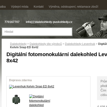
latba
Výdejní místa
Kontakt
Výměna, odstoupení, reklamace zboží
770167707
info(@)dalekohledy-puskohledy.cz
Dalekohledy
>
Dalekohledy dle výrobců
>
Dalekohledy Levenhuk
>
Digitá
Kelvin Snap ED 8x42
Digitální fotomonokulární dalekohled L
8x42
Doprava zdarma
Prům
před
Čím 
citl
6 698