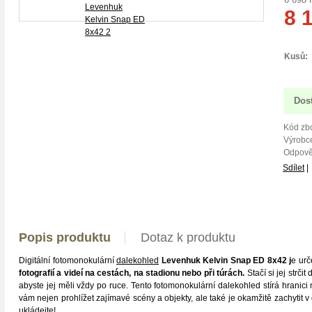
8 
Kusů:
Dos
Kód zbo
Výrobce
Odpově
Sdílet
|
Popis produktu
Dotaz k produktu
Digitální fotomonokulární
dalekohled
Levenhuk Kelvin Snap ED 8x42 j
e urč
fotografií a videí na cestách, na stadionu nebo při túrách.
Stačí si jej strči
abyste jej měli vždy po ruce. Tento fotomonokulární dalekohled stírá hranic
vám nejen prohlížet zajímavé scény a objekty, ale také je okamžitě zachytit 
ukládejte!