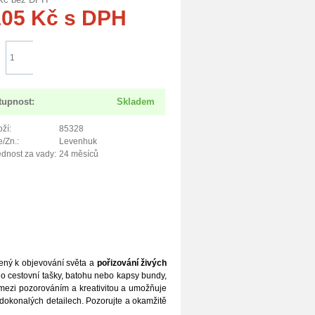
105
Kč
s DPH
Do košíku
tupnost:
Skladem
ží:
85328
/Zn.:
Levenhuk
dnost za vady:
24 měsíců
ený k objevování světa a
pořizování živých
t do cestovní tašky, batohu nebo kapsy bundy,
i mezi pozorováním a kreativitou a umožňuje
v dokonalých detailech. Pozorujte a okamžitě