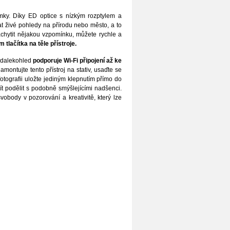
ky. Díky ED optice s nízkým rozptylem a
t živé pohledy na přírodu nebo město, a to
achytit nějakou vzpomínku, můžete rychle a
tlačítka na těle přístroje.
í dalekohled
podporuje Wi-Fi připojení až ke
ontujte tento přístroj na stativ, usaďte se
fotografii uložte jediným klepnutím přímo do
ít podělit s podobně smýšlejícími nadšenci.
vobody v pozorování a kreativitě, který lze