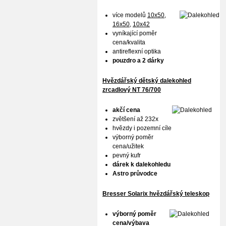
více modelů
10x50
,
16x50,
10x42
vyníkající poměr
cena/kvalita
antireflexní optika
pouzdro a 2 dárky
Hvězdářský dětský dalekohled
zrcadlový NT 76/700
akčí cena
zvětšení až 232x
hvězdy i pozemní cíle
výborný poměr
cena/užitek
pevný kufr
dárek k dalekohledu
Astro průvodce
Bresser Solarix hvězdářský teleskop
výborný poměr
cena/výbava