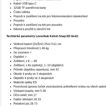
Kabel USB typu C
32GB TF paměťová karta
Čisticí utěrka
Popruh k zavěšení na krk pro fotomonokulární dalekohled
Pouzdro
Popruh k zavěšení na krk pro pouzdro
Návod k použití a záruční list
Technické parametry
Levenhuk Kelvin Snap ED 8x42:
Velikost balení (DxŠxV) 25x17x11 cm
Přepravní hmotnost 1.46 kg
Se zoomem ✓
Digitální ✓
Zvětšení, x 8 — 80
Zvětšení, x 8x (optický), 1–10 (digitální)
Průměr objektivu (apertura), mm 42
Okulár 4 prvky ve 3 skupinách
Objektiv 4 prvky ve 3 skupinách
Materiál optiky ED
Povrchová úprava čoček vícenásobná antireflexní vrstva na všech optic
Výstupní pupila, mm 5.36
Oční reliéf, mm 17
Faktor stmívání 18.33
Relativní jas 28.73