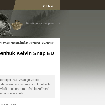
Přihlásit
Košík je zatím prázdný
lní fotomonokulární dalekohled Levenhuk
evenhuk Kelvin Snap ED
ěr objektivu označuje velikost
ního objektivu zařízení v milimetrech.
větší je clona, tím méně je zařízení
ivé na vnější světlo
Kč
bez DPH