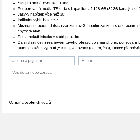
Slot pro paměťovou kartu ano
Podporovaná média TF karta s kapacitou až 128 GB (32GB karta je souč
Jazyky nabídek více než 30
Indikátor vybití baterie ✓
Možnost připojení dalších zařízení až 3 mobilní zařízení s operačním 
chytrý telefon
Pouzdro/kufřík/taška v sadě pouzdro
Další vlastnosti streamování živého obrazu do smartphonu, pořizování f
automatického vypnutí (5 min.), vodoznak (datum, čas), funkce přehrává
Ochrana osobních údajů