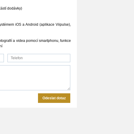
ástí dodávky)
systémem iOS a Android (aplikace Viipulse),
otografií a videa pomocí smartphonu, funkce
ní
Odeslat dotaz