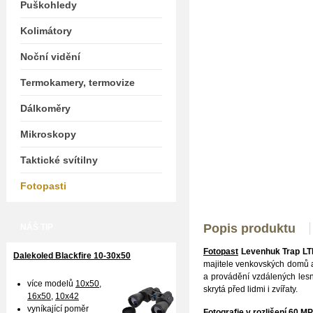
Puškohledy
Kolimátory
Noční vidění
Termokamery, termovize
Dálkoměry
Mikroskopy
Taktické svítilny
Fotopasti
Popis produktu
NÁŠ TIP
Fotopast
Levenhuk Trap L
Dalekoled Blackfire
10-30x50
majitele venkovských domů a
a provádění vzdálených lesn
více modelů
10x50
,
skrytá před lidmi i zvířaty.
16x50,
10x42
vyníkající poměr
Fotografie v rozlišení 60 M