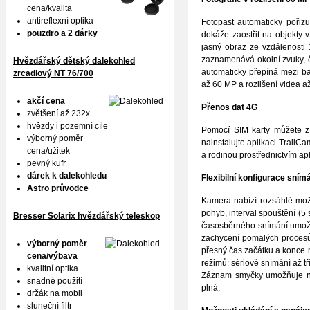
cena/kvalita
antireflexní optika
Fotopast automaticky pořiz
pouzdro a 2 dárky
dokáže zaostřit na objekty 
jasný obraz ze vzdálenosti
zaznamenává okolní zvuky, čí
Hvězdářský dětský dalekohled
automaticky přepíná mezi b
zrcadlový NT 76/700
až 60 MP a rozlišení videa a
akčí cena
Přenos dat 4G
zvětšení až 232x
hvězdy i pozemní cíle
Pomocí SIM karty můžete z f
výborný poměr
nainstalujte aplikaci TrailCa
cena/užitek
a rodinou prostřednictvím ap
pevný kufr
dárek k dalekohledu
Flexibilní konfigurace sním
Astro průvodce
Kamera nabízí rozsáhlé možn
pohyb, interval spouštění (5
Bresser Solarix hvězdářský teleskop
časosběrného snímání umožňu
zachycení pomalých procesů, 
výborný poměr
přesný čas začátku a konce n
cena/výbava
režimů: sériové snímání až tř
kvalitní optika
Záznam smyčky umožňuje nep
snadné použití
plná.
držák na mobil
sluneční filtr