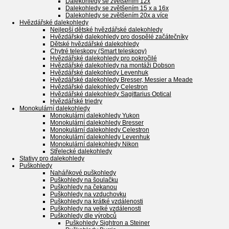
Dalekohledy se zvětšením 12x
Dalekohledy se zvětšením 15 x a 16x
Dalekohledy se zvětšením 20x a více
Hvězdářské dalekohledy
Nejlepší dětské hvězdářské dalekohledy
Hvězdářské dalekohledy pro dospělé začátečníky
Dětské hvězdářské dalekohledy
Chytré teleskopy (Smart teleskopy)
Hvězdářské dalekohledy pro pokročilé
Hvězdářské dalekohledy na montáži Dobson
Hvězdářské dalekohledy Levenhuk
Hvězdářské dalekohledy Bresser, Messier a Meade
Hvězdářské dalekohledy Celestron
Hvězdářské dalekohledy Sagittarius Optical
Hvězdářské triedry
Monokulární dalekohledy
Monokulární dalekohledy Yukon
Monokulární dalekohledy Bresser
Monokulární dalekohledy Celestron
Monokulární dalekohledy Levenhuk
Monokulární dalekohledy Nikon
Střelecké dalekohledy
Stativy pro dalekohledy
Puškohledy
Naháňkové puškohledy
Puškohledy na šoulačku
Puškohledy na čekanou
Puškohledy na vzduchovku
Puškohledy na krátké vzdálenosti
Puškohledy na velké vzdálenosti
Puškohledy dle výrobců
Puškohledy Sightron a Steiner