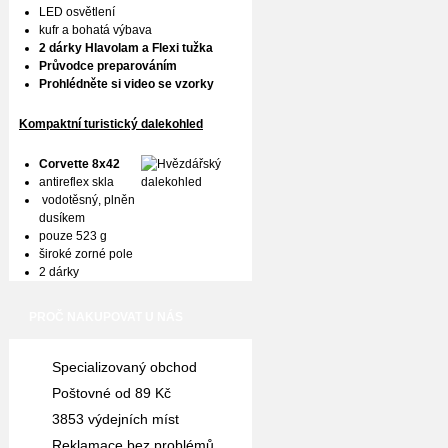
LED osvětlení
kufr a bohatá výbava
2 dárky Hlavolam a Flexi tužka
Průvodce preparováním
Prohlédněte si video se vzorky
Kompaktní turistický dalekohled
Corvette 8x42
antireflex skla
vodotěsný, plněn
dusíkem
pouze 523 g
široké zorné pole
2 dárky
PROČ NAKUPOVAT U NÁS
Specializovaný obchod
Poštovné od 89 Kč
3853 výdejních míst
Reklamace bez problémů