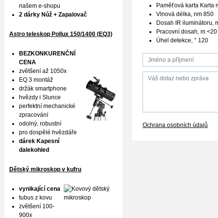
Paměťová karta Karta 
našem e-shopu
Vlnová délka, nm 850
2 dárky Nůž + Zapalovač
Dosah IR iluminátoru, 
Pracovní dosah, m <20 (
Astro teleskop Pollux
150/1400 (EQ3)
Úhel detekce, ° 120
BEZKONKURENČNÍ
CENA
zvětšení až 1050x
EQ 3 montáž
držák smartphone
hvězdy i Slunce
perfektní mechanické
zpracování
odolný, robustní
Ochrana osobních údajů
pro dospělé hvězdáře
dárek Kapesní
dalekohled
Dětský mikroskop v kufru
vynikající cena
tubus z kovu
zvětšení 100-
900x