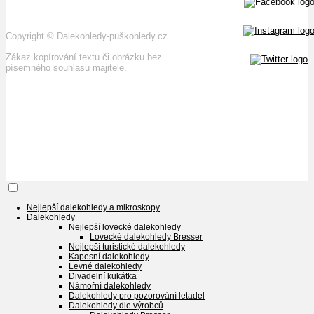
Copyright
©
Dalekohledy-puškohledy.cz
Zákaz kopírování textu či obrázku bez
písemného souhlasu majitele.
Nejlepší dalekohledy a mikroskopy
Dalekohledy
Nejlepší lovecké dalekohledy
Lovecké dalekohledy Bresser
Nejlepší turistické dalekohledy
Kapesní dalekohledy
Levné dalekohledy
Divadelní kukátka
Námořní dalekohledy
Dalekohledy pro pozorování letadel
Dalekohledy dle výrobců