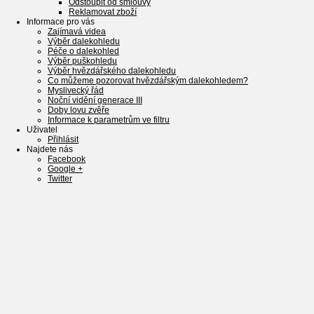
Odstoupit od smlouvy
Reklamovat zboží
Informace pro vás
Zajímavá videa
Výběr dalekohledu
Péče o dalekohled
Výběr puškohledu
Výběr hvězdářského dalekohledu
Co můžeme pozorovat hvězdářským dalekohledem?
Myslivecký řád
Noční vidění generace III
Doby lovu zvěře
Informace k parametrům ve filtru
Uživatel
Přihlásit
Najdete nás
Facebook
Google +
Twitter