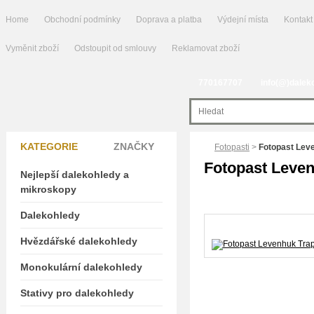
Home
Obchodní podmínky
Doprava a platba
Výdejní místa
Kontakt
Vyměnit zboží
Odstoupit od smlouvy
Reklamovat zboží
770167707
info(@)dalek
KATEGORIE
ZNAČKY
Fotopasti
>
Fotopast Lev
Fotopast Leve
Nejlepší dalekohledy a
mikroskopy
Dalekohledy
Hvězdářské dalekohledy
Monokulární dalekohledy
Stativy pro dalekohledy