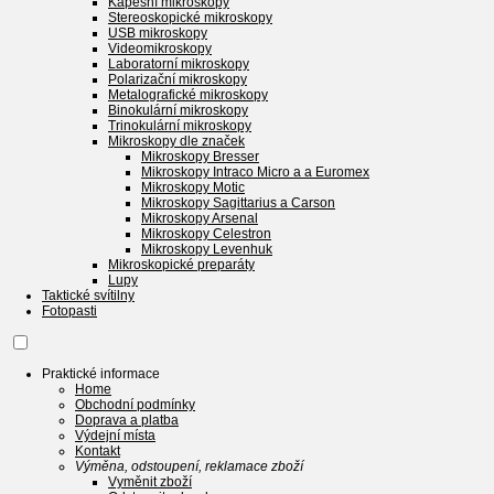
Kapesní mikroskopy
Stereoskopické mikroskopy
USB mikroskopy
Videomikroskopy
Laboratorní mikroskopy
Polarizační mikroskopy
Metalografické mikroskopy
Binokulární mikroskopy
Trinokulární mikroskopy
Mikroskopy dle značek
Mikroskopy Bresser
Mikroskopy Intraco Micro a a Euromex
Mikroskopy Motic
Mikroskopy Sagittarius a Carson
Mikroskopy Arsenal
Mikroskopy Celestron
Mikroskopy Levenhuk
Mikroskopické preparáty
Lupy
Taktické svítilny
Fotopasti
Praktické informace
Home
Obchodní podmínky
Doprava a platba
Výdejní místa
Kontakt
Výměna, odstoupení, reklamace zboží
Vyměnit zboží