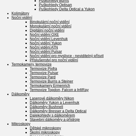
Puškohledy Burris
Puškohledy Optisan
Puškohledy Delta Optical a Yukon
Kolimátory
Noční vidění
Binokulární noční vidění
Monokulární noční vidění
Digitální noční vidění
Noční vidění OXE
Noční vidění Levenhuk
Noční vidění Yukon
Noční vidění ATN
Noční vidění Pulsar
Noční vidění pro myslivce - neviditelný přísvit
Příslušenství pro noční vidění
Termokamery, termovize
Termovize Pixfra
Termovize Pulsar
Termovize Pard
Termovize Burris a Steiner
Termokamery Ermenrich
Termovize Topdon, Falcon a InfiRay
Dálkoměry
Laserové dálkoměry Nikon
Dálkoměry Yukon a Levenhuk
Dálkoměry Bushnell
Dálkoměry Bresser a Delta Optical
Dalekohledy s dálkoměrem
Stavební dálkoměry a přístroje
Mikroskopy
Dětské mikroskopy
Školní mikroskopy