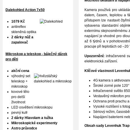
Možnosti ukládání a napáje
Dalekohled Action 7x50
Kamera používá pro ukládání
datem, časem, teplotou a f
přístupem lze nastavit čtyř
1079 Kč
vybavena standardní objímko
antireflex
externímu stejnosměrnému zdr
skleněná optika
napájení je vhodné pro dlouh
2 dárky nůž a
až 6 týdnů a v pohotovostn
zapalovač
pracuje při teplotách od –20
Mikroskop a teleskop - báječný dárek
Upozornění:
infračervené s
pro děti
elektronická zařízení.
akční cena
Klíčové vlastnosti
Levenhuk
výhodný set
4G kamera s aktivovano
teleskop +
Široké zorné pole 120°
mikroskop
Infračervené světlo 85
kovové tělo
Vestavěný mikrofon pr
pro delší
Ochrana proti prachu a
životnost
Vysoké rozlišení s fot
LED osvětlení mikroskopu
Sériový režim, časosbě
pevný kufr
Napájení bateriemi neb
2 dárky Hlavolam a tužka
Mikroskopické experimenty
Obsah sady
Levenhuk Trap
Astro průvodce