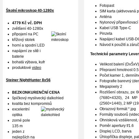
Fotopast
Školní mikroskop 40-1280x
SIM karta (aktivovaná p
Anténa
Nylonový připevňovací
4779 Kč vč. DPH
Kabel USB Type-C
zvětšení 40-1280x
Pinzeta
připojení na PC
Napájecí kabel USB-D
křížový stolek
Návod k použití a záručn
horní a spodní LED
napájení ze sítě i
Technické parametry
Leven
baterie
bohatá výbava, kufr
Velikost balení (DxŠxV
produktové
video
Přepravní hmotnost 0.5
Počet kamer 1, denní/n
Steiner NightHunter 8x56
Fotografie barevný (den
Megapixely 2
Rozlišení obrazu, px
BEZKONKURENČNÍ CENA
(7680×4320), 24 MP
špičkový myslivecký dalkohled
(2560×1440), 2 MP (1
kvalita bez kompromisů
Obrazový formát *.jpg
excelentní
Formáty souborů (vide
optika
Ohnisková vzdálenost,
zorné pole
Poměr apertury f/1.6
135 m
Displej LCD, barva
jeden z
Úhlopříčka displeje, pa
nejlepších na