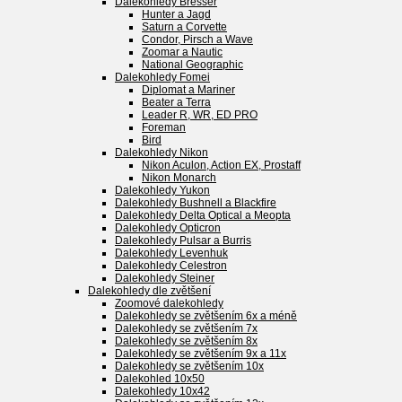
Dalekohledy Bresser
Hunter a Jagd
Saturn a Corvette
Condor, Pirsch a Wave
Zoomar a Nautic
National Geographic
Dalekohledy Fomei
Diplomat a Mariner
Beater a Terra
Leader R, WR, ED PRO
Foreman
Bird
Dalekohledy Nikon
Nikon Aculon, Action EX, Prostaff
Nikon Monarch
Dalekohledy Yukon
Dalekohledy Bushnell a Blackfire
Dalekohledy Delta Optical a Meopta
Dalekohledy Opticron
Dalekohledy Pulsar a Burris
Dalekohledy Levenhuk
Dalekohledy Celestron
Dalekohledy Steiner
Dalekohledy dle zvětšení
Zoomové dalekohledy
Dalekohledy se zvětšením 6x a méně
Dalekohledy se zvětšením 7x
Dalekohledy se zvětšením 8x
Dalekohledy se zvětšením 9x a 11x
Dalekohledy se zvětšením 10x
Dalekohled 10x50
Dalekohledy 10x42