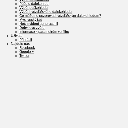
Péče o dalekohled
Výběr puškohledu
Výběr hvězdářského dalekohledu
Co můžeme pozorovat hvězdářským dalekohledem?
Myslivecký řád
Noční vidění generace III
Doby lovu zvěře
Informace k parametrům ve filtru
Uživatel
Přihlásit
Najdete nás
Facebook
Google +
Twitter