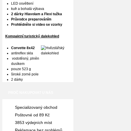
LED osvětlení
kufr a bohatá výbava
2 dárky Hlavolam a Flexi tužka
Průvodce preparováním
Prohlédněte si video se vzorky
Kompaktní turistický dalekohled
Corvette 8x42
antireflex skla
vodotěsný, plněn
dusíkem
pouze 523 g
široké zorné pole
2 dárky
PROČ NAKUPOVAT U NÁS
Specializovaný obchod
Poštovné od 89 Kč
3853 výdejních míst
Reklamace bez problémů