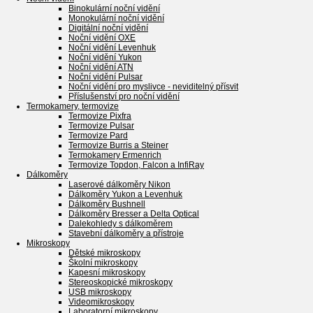
Binokulární noční vidění
Monokulární noční vidění
Digitální noční vidění
Noční vidění OXE
Noční vidění Levenhuk
Noční vidění Yukon
Noční vidění ATN
Noční vidění Pulsar
Noční vidění pro myslivce - neviditelný přísvit
Příslušenství pro noční vidění
Termokamery, termovize
Termovize Pixfra
Termovize Pulsar
Termovize Pard
Termovize Burris a Steiner
Termokamery Ermenrich
Termovize Topdon, Falcon a InfiRay
Dálkoměry
Laserové dálkoměry Nikon
Dálkoměry Yukon a Levenhuk
Dálkoměry Bushnell
Dálkoměry Bresser a Delta Optical
Dalekohledy s dálkoměrem
Stavební dálkoměry a přístroje
Mikroskopy
Dětské mikroskopy
Školní mikroskopy
Kapesní mikroskopy
Stereoskopické mikroskopy
USB mikroskopy
Videomikroskopy
Laboratorní mikroskopy