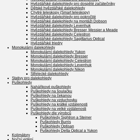
Hvězdářské dalekohledy pro dospělé začátečníky
Dětské hvězdářské dalekohledy
Chytré teleskopy (Smart teleskopy)
Hvězdářské dalekohledy pro pokročilé
Hvězdářské dalekohledy na montáži Dobson
Hvězdářské dalekohledy Levenhuk
Hvězdářské dalekohledy Bresser, Messier a Meade
Hvězdářské dalekohledy Celestron
Hvězdářské dalekohledy Sagittarius Optical
Hvězdářské triedry
Monokulární dalekohledy
Monokulární dalekohledy Yukon
Monokulární dalekohledy Bresser
Monokulární dalekohledy Celestron
Monokulární dalekohledy Levenhuk
Monokulární dalekohledy Nikon
Střelecké dalekohledy
Stativy pro dalekohledy
Puškohledy
Naháňkové puškohledy
Puškohledy na šoulačku
Puškohledy na čekanou
Puškohledy na vzduchovku
Puškohledy na krátké vzdálenosti
Puškohledy na velké vzdálenosti
Puškohledy dle výrobců
Puškohledy Sightron a Steiner
Puškohledy Burris
Puškohledy Optisan
Puškohledy Delta Optical a Yukon
Kolimátory
Noční vidění