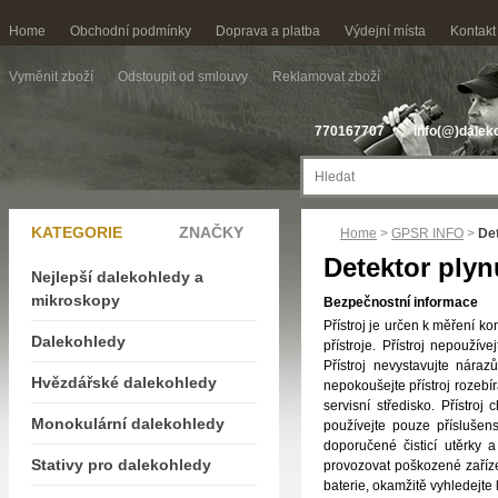
Home
Obchodní podmínky
Doprava a platba
Výdejní místa
Kontakt
Vyměnit zboží
Odstoupit od smlouvy
Reklamovat zboží
770167707
info(@)dalek
KATEGORIE
ZNAČKY
Home
>
GPSR INFO
>
Det
Detektor plyn
Nejlepší dalekohledy a
mikroskopy
Bezpečnostní informace
Přístroj je určen k měření k
Dalekohledy
přístroje. Přístroj nepoužív
Přístroj nevystavujte nár
Hvězdářské dalekohledy
nepokoušejte přístroj rozebír
servisní středisko. Přístr
Monokulární dalekohledy
používejte pouze příslušens
doporučené čisticí utěrky 
Stativy pro dalekohledy
provozovat poškozené zaříze
baterie, okamžitě vyhledejte