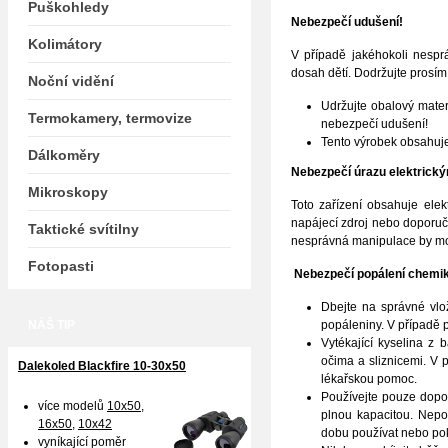
Puškohledy
Nebezpečí udušení!
Kolimátory
V případě jakéhokoli nesprá
dosah dětí. Dodržujte prosím
Noční vidění
Udržujte obalový materi
Termokamery, termovize
nebezpečí udušení!
Tento výrobek obsahuje
Dálkoměry
Nebezpečí úrazu elektrick
Mikroskopy
Toto zařízení obsahuje elek
napájecí zdroj nebo doporuč
Taktické svítilny
nesprávná manipulace by moh
Fotopasti
Nebezpečí popálení chemik
Dbejte na správné vlo
NÁŠ TIP
popáleniny. V případě 
Vytékající kyselina z 
očima a sliznicemi. V
Dalekoled Blackfire
10-30x50
lékařskou pomoc.
Používejte pouze dopor
více modelů
10x50
,
plnou kapacitou. Nepo
16x50,
10x42
dobu používat nebo poku
vyníkající poměr