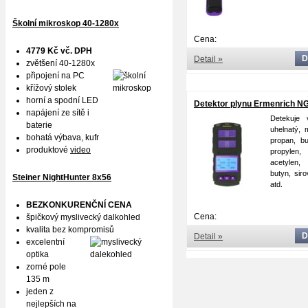
Školní mikroskop 40-1280x
Cena:
4779 Kč vč. DPH
D
Detail »
zvětšení 40-1280x
připojení na PC
křížový stolek
horní a spodní LED
Detektor plynu Ermenrich N
napájení ze sítě i
Detekuje 
baterie
uhelnatý, 
bohatá výbava, kufr
propan, bu
produktové
video
propyle
acetylen
butyn, siro
Steiner NightHunter 8x56
atd.
BEZKONKURENČNÍ CENA
Cena:
špičkový myslivecký dalkohled
kvalita bez kompromisů
D
Detail »
excelentní
optika
zorné pole
135 m
jeden z
nejlepších na