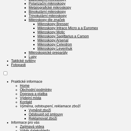
Polarizační mikroskopy
Metalografické mikroskopy
Binokulární mikroskopy
Trinokulární mikroskopy
Mikroskopy dle značek
Mikroskopy Bresser
Mikroskopy Intraco Micro a a Euromex
Mikroskopy Motic
Mikroskopy Sagittarius a Carson
Mikroskopy Arsenal
Mikroskopy Celestron
Mikroskopy Levenhuk
Mikroskopické preparáty
Lupy
Taktické svítilny
Fotopasti
Praktické informace
Home
Obchodní podmínky
Doprava a platba
Výdejní místa
Kontakt
Výměna, odstoupení, reklamace zboží
Vyměnit zboží
Odstoupit od smlouvy
Reklamovat zboží
Informace pro vás
Zajímavá videa
Výběr dalekohledu