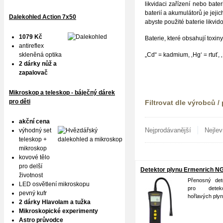
likvidaci zařízení nebo bate
baterií a akumulátorů je je
Dalekohled Action 7x50
abyste použité baterie likv
1079 Kč
Baterie, které obsahují tox
antireflex
skleněná optika
„Cd“ = kadmium, ‚Hg‘ = rtuť, 
2 dárky nůž a
zapalovač
Mikroskop a teleskop - báječný dárek
pro děti
Filtrovat dle výrobců /
akční cena
|
Nejprodávanější
Nejlev
výhodný set
teleskop +
mikroskop
kovové tělo
pro delší
Detektor plynu Ermenrich N
životnost
Přenosný det
LED osvětlení mikroskopu
pro detek
pevný kufr
hořlavých ply
2 dárky Hlavolam a tužka
Mikroskopické experimenty
Astro průvodce