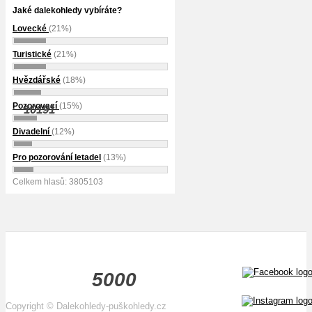
Jaké dalekohledy vybíráte?
Lovecké
(21%)
Turistické
(21%)
Hvězdářské
(18%)
Pozorovací
(15%)
10191
Divadelní
(12%)
Pro pozorování letadel
(13%)
Celkem hlasů: 3805103
5000
Copyright
©
Dalekohledy-puškohledy.cz