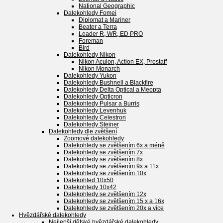
National Geographic
Dalekohledy Fomei
Diplomat a Mariner
Beater a Terra
Leader R, WR, ED PRO
Foreman
Bird
Dalekohledy Nikon
Nikon Aculon, Action EX, Prostaff
Nikon Monarch
Dalekohledy Yukon
Dalekohledy Bushnell a Blackfire
Dalekohledy Delta Optical a Meopta
Dalekohledy Opticron
Dalekohledy Pulsar a Burris
Dalekohledy Levenhuk
Dalekohledy Celestron
Dalekohledy Steiner
Dalekohledy dle zvětšení
Zoomové dalekohledy
Dalekohledy se zvětšením 6x a méně
Dalekohledy se zvětšením 7x
Dalekohledy se zvětšením 8x
Dalekohledy se zvětšením 9x a 11x
Dalekohledy se zvětšením 10x
Dalekohled 10x50
Dalekohledy 10x42
Dalekohledy se zvětšením 12x
Dalekohledy se zvětšením 15 x a 16x
Dalekohledy se zvětšením 20x a více
Hvězdářské dalekohledy
Nejlepší dětské hvězdářské dalekohledy