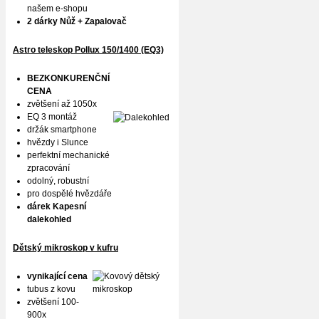
našem e-shopu
2 dárky Nůž + Zapalovač
Astro teleskop Pollux
150/1400 (EQ3)
BEZKONKURENČNÍ
CENA
zvětšení až 1050x
EQ 3 montáž
držák smartphone
hvězdy i Slunce
perfektní mechanické
zpracování
odolný, robustní
pro dospělé hvězdáře
dárek Kapesní
dalekohled
Dětský mikroskop v kufru
vynikající cena
tubus z kovu
zvětšení 100-
900x