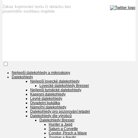
Zákaz kopírování textu či obrázku bez
písemného souhlasu majitele.
Nejlepší dalekohledy a mikroskopy
Dalekohledy
Nejlepší lovecké dalekohledy
Lovecké dalekohledy Bresser
Nejlepší turistické dalekohledy
Kapesní dalekohledy
Levné dalekohledy
Divadelní kukátka
Námořní dalekohledy
Dalekohledy pro pozorování letadel
Dalekohledy dle výrobců
Dalekohledy Bresser
Hunter a Jagd
Saturn a Corvette
Condor, Pirsch a Wave
Zoomar a Nautic