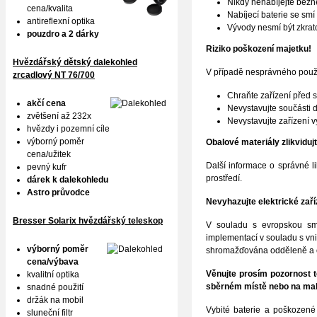
Nikdy nenabíjejte běžné
cena/kvalita
Nabíjecí baterie se sm
antireflexní optika
Vývody nesmí být zkrat
pouzdro a 2 dárky
Riziko poškození majetku!
Hvězdářský dětský dalekohled
V případě nesprávného použit
zrcadlový NT 76/700
Chraňte zařízení před s
akčí cena
Nevystavujte součásti 
zvětšení až 232x
Nevystavujte zařízení v
hvězdy i pozemní cíle
výborný poměr
Obalové materiály zlikviduj
cena/užitek
Další informace o správné l
pevný kufr
prostředí.
dárek k dalekohledu
Astro průvodce
Nevyhazujte elektrické za
Bresser Solarix hvězdářský teleskop
V souladu s evropskou smě
implementací v souladu s vnit
výborný poměr
shromažďována odděleně a od
cena/výbava
Věnujte prosím pozornost t
kvalitní optika
sběrném místě nebo na mal
snadné použití
držák na mobil
Vybité baterie a poškozené 
sluneční filtr