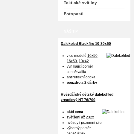
Taktické svítilny
Fotopasti
NÁŠ TIP
Dalekoled Blackfire
10-30x50
více modelů
10x50
,
16x50,
10x42
vyníkající poměr
cena/kvalita
antireflexní optika
pouzdro a 2 dárky
Hvězdářský dětský dalekohled
zrcadlový NT 76/700
akčí cena
zvětšení až 232x
hvězdy i pozemní cíle
výborný poměr
cena/užitek