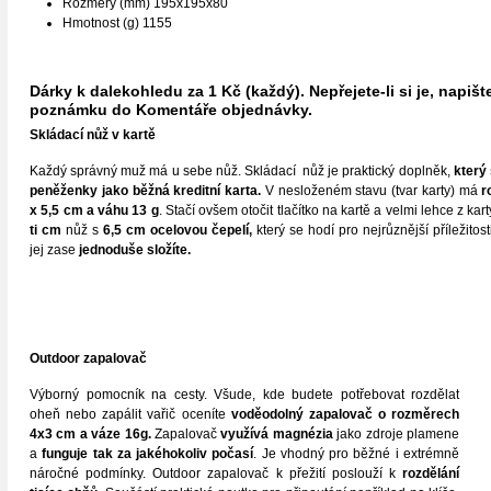
Rozměry (mm) 195x195x80
Hmotnost (g) 1155
Dárky k dalekohledu za 1 Kč (každý). Nepřejete-li si je, napiš
poznámku do Komentáře objednávky.
S
kládací nůž v kartě
Každý správný muž má u sebe nůž. Skládací nůž je praktický doplněk,
který 
peněženky jako běžná kreditní karta.
V nesloženém stavu (tvar karty) má
r
x
5,5 cm a váhu 13 g
. Stačí ovšem otočit tlačítko na kartě a velmi lehce z kart
ti cm
nůž s
6,5 cm ocelovou čepelí,
který se hodí pro nejrůznější příležitost
jej zase
jednoduše složíte.
Outdoor zapalovač
Výborný pomocník na cesty. Všude, kde budete potřebovat rozdělat
oheň nebo zapálit vařič oceníte
voděodolný zapalovač o rozmě
rech
4x3 cm a váze 16g.
Zapalovač
využívá magnézia
jako zdroje plamene
a
funguje tak za jakéhokoliv počasí
. Je vhodný pro běžné i extrémně
náročné podmínky. Outdoor zapalovač k přežití poslouží k
rozdělání