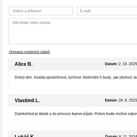
Ochrana osobních údajů
Alice B.
Datum:
2. 10. 202
Dobrý den. Kvalita,spolehlivost, rychlost. Hodnotím 5 body., jak obchod, ta
Vlastimil L.
Datum:
28. 8. 202
Dalekohled je dárek a do provozu teprve půjde. Potom bude možné odpo
Lukáš K
Datum:
8. 11. 202