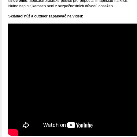
tisíce ohňů
. Součástí praktické poutko pro připoutání například na klíče.
Nutno naplnit, kerosen není z bezpečnostních důvodů obsažen.
S
kládací nůž a outdoor zapalovač na videu: