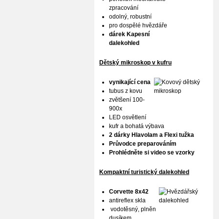
zpracování
odolný, robustní
pro dospělé hvězdáře
dárek Kapesní
dalekohled
Dětský mikroskop v kufru
vynikající cena
tubus z kovu
zvětšení 100-
900x
LED osvětlení
kufr a bohatá výbava
2 dárky Hlavolam a Flexi tužka
Průvodce preparováním
Prohlédněte si video se vzorky
Kompaktní turistický dalekohled
Corvette 8x42
antireflex skla
vodotěsný, plněn
dusíkem