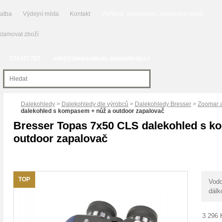
latba
Výdejní místa
Kontakt
Výměna, odstoupení, reklamace zboží
lamovat zboží
770167707
info(@)dalekohledy-puskohledy.cz
Dalekohledy
>
Dalekohledy dle výrobců
>
Dalekohledy Bresser
>
Zoomar a
dalekohled s kompasem + nůž a outdoor zapalovač
Bresser Topas 7x50 CLS dalekohled s k
outdoor zapalovač
TOP
Vodo
dálk
3 296