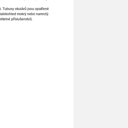
rů. Tubusy okulárů jsou opatřené
dalekohled mokrý nebo namrzlý.
itelné příslušenství).