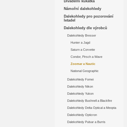
Divadelní kukátka
Námořní dalekohledy
Dalekohledy pro pozorování
letadel
Dalekohledy dle výrobců
Dalekohledy Bresser
Hunter a Jagd
Saturn a Corvette
Condor, Pirsch a Wave
Zoomar a Nautic
National Geographic
Dalekohledy Fomei
Dalekohledy Nikon
Dalekohledy Yukon
Dalekohledy Bushnell a Blackfire
Dalekohledy Delta Optical a Meopta
Dalekohledy Opticron
Dalekohledy Pulsar a Burris