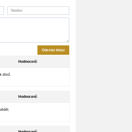
Odeslat dotaz
5
Hodnocení:
k zbož.
5
Hodnocení:
vědět.
4
Hodnocení: