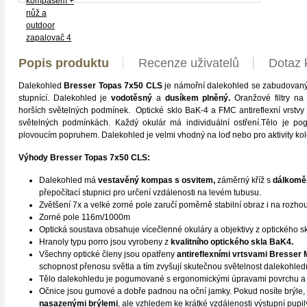
Popis produktu
Recenze uživatelů
Dotaz 
Dalekohled
Bresser Topas 7x50 CLS
je námořní dalekohled se zabudova
stupnící. Dalekohled je
vodotěsný
a
dusíkem plněný.
Oranžové filtry na 
horších světelných podmínek. Optické sklo BaK-4 a FMC antireflexní vrstvy
světelných podmínkách. Každý okulár má individuální ostření.Tělo je 
plovoucím popruhem. Dalekohled je velmi vhodný na loď nebo pro aktivity ko
Výhody Bresser Topas 7x50 CLS:
Dalekohled má
vestavěný kompas s osvitem,
záměrný kříž s
dálkoměr
přepočítací stupnici pro určení vzdálenosti na levém tubusu.
Zvětšení 7x a velké zorné pole zaručí poměrně stabilní obraz i na rozh
Zorné pole 116m/1000m
Optická soustava obsahuje vícečlenné okuláry a objektivy z optického sk
Hranoly typu porro jsou vyrobeny z
kvalitního optického skla BaK4.
Všechny optické členy jsou opatřeny
antireflexními vrtsvami Bresser
schopnost přenosu světla a tím zvyšují skutečnou světelnost dalekohled
Tělo dalekohledu je pogumované s ergonomickými úpravami povrchu a
Očnice jsou gumové a dobře padnou na oční jamky. Pokud nosíte brýle,
nasazenými brýlemi
, ale vzhledem ke krátké vzdálenosti výstupní pup