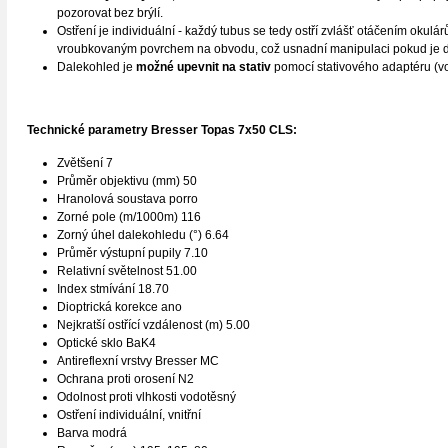
pozorovat bez brýlí.
Ostření je individuální - každý tubus se tedy ostří zvlášť otáčením okulá
vroubkovaným povrchem na obvodu, což usnadní manipulaci pokud je 
Dalekohled je
možné upevnit na stativ
pomocí stativového adaptéru (vol
Technické parametry Bresser Topas 7x50 CLS:
Zvětšení 7
Průměr objektivu (mm) 50
Hranolová soustava porro
Zorné pole (m/1000m) 116
Zorný úhel dalekohledu (°) 6.64
Průměr výstupní pupily 7.10
Relativní světelnost 51.00
Index stmívání 18.70
Dioptrická korekce ano
Nejkratší ostřící vzdálenost (m) 5.00
Optické sklo BaK4
Antireflexní vrstvy Bresser MC
Ochrana proti orosení N2
Odolnost proti vlhkosti vodotěsný
Ostření individuální, vnitřní
Barva modrá