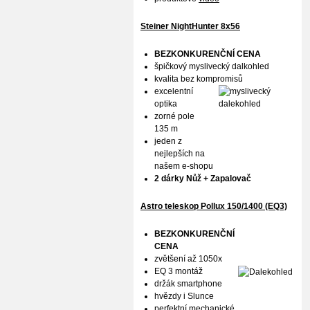
Steiner NightHunter 8x56
BEZKONKURENČNÍ CENA
špičkový myslivecký dalkohled
kvalita bez kompromisů
excelentní
optika
zorné pole
135 m
jeden z
nejlepších na
našem e-shopu
2 dárky Nůž + Zapalovač
Astro teleskop Pollux
150/1400 (EQ3)
BEZKONKURENČNÍ
CENA
zvětšení až 1050x
EQ 3 montáž
držák smartphone
hvězdy i Slunce
perfektní mechanické