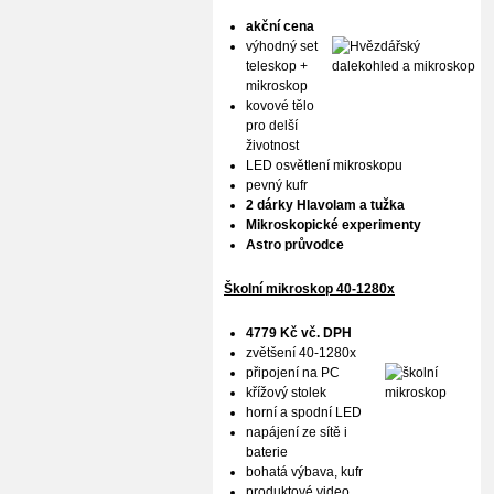
akční cena
výhodný set
teleskop +
mikroskop
kovové tělo
pro delší
životnost
LED osvětlení mikroskopu
pevný kufr
2 dárky Hlavolam a tužka
Mikroskopické experimenty
Astro průvodce
Školní mikroskop 40-1280x
4779 Kč vč. DPH
zvětšení 40-1280x
připojení na PC
křížový stolek
horní a spodní LED
napájení ze sítě i
baterie
bohatá výbava, kufr
produktové
video