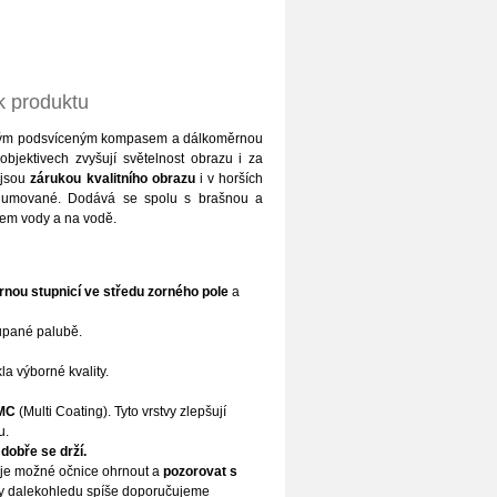
k produktu
ným podsvíceným kompasem a dálkoměrnou
objektivech zvyšují světelnost obrazu i za
 jsou
zárukou kvalitního obrazu
i v horších
pogumované. Dodává se spolu s brašnou a
lem vody a na vodě.
nou stupnicí ve středu zorného pole
a
oupané palubě.
la výborné kvality.
 MC
(Multi Coating). Tyto vrstvy zlepšují
u.
dobře se drží.
 je možné očnice ohrnout a
pozorovat s
ily dalekohledu spíše doporučujeme