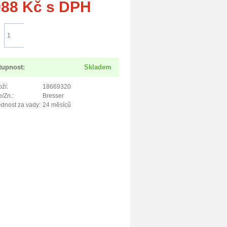
988
Kč
s DPH
Do košíku
tupnost:
Skladem
ží:
18669320
/Zn.:
Bresser
dnost za vady:
24 měsíců