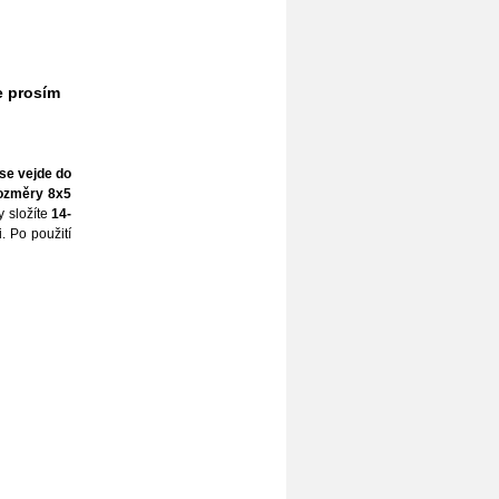
te prosím
se vejde do
ozměry 8x5
y složíte
14-
i. Po použití