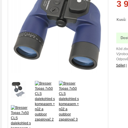
3 
Kusů:
Dos
Kód zbo
Výrobce
Odpově
Sdílet
|