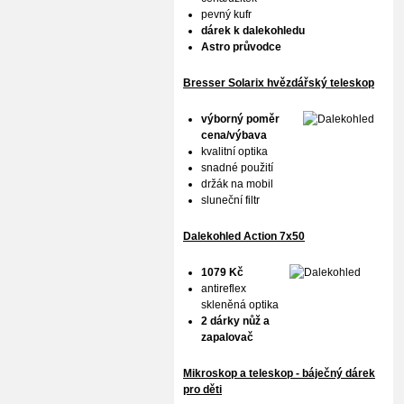
pevný kufr
dárek k dalekohledu
Astro průvodce
Bresser Solarix hvězdářský teleskop
výborný poměr
cena/výbava
kvalitní optika
snadné použití
držák na mobil
sluneční filtr
Dalekohled Action 7x50
1079 Kč
antireflex
skleněná optika
2 dárky nůž a
zapalovač
Mikroskop a teleskop - báječný dárek
pro děti