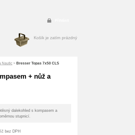
Přihlásit
Košík je zatím prázdný
 Nautic
>
Bresser Topas 7x50 CLS
ompasem + nůž a
těsný dalekohled s kompasem a
oměrnou stupnicí.
Kč
bez DPH