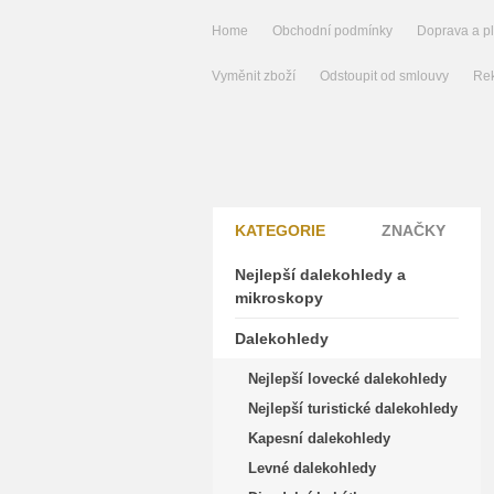
Home
Obchodní podmínky
Doprava a p
Vyměnit zboží
Odstoupit od smlouvy
Rek
KATEGORIE
ZNAČKY
Nejlepší dalekohledy a
mikroskopy
Dalekohledy
Nejlepší lovecké dalekohledy
Nejlepší turistické dalekohledy
Kapesní dalekohledy
Levné dalekohledy