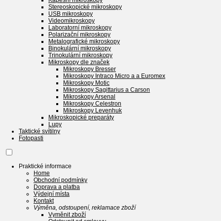
Kapesní mikroskopy
Stereoskopické mikroskopy
USB mikroskopy
Videomikroskopy
Laboratorní mikroskopy
Polarizační mikroskopy
Metalografické mikroskopy
Binokulární mikroskopy
Trinokulární mikroskopy
Mikroskopy dle značek
Mikroskopy Bresser
Mikroskopy Intraco Micro a a Euromex
Mikroskopy Motic
Mikroskopy Sagittarius a Carson
Mikroskopy Arsenal
Mikroskopy Celestron
Mikroskopy Levenhuk
Mikroskopické preparáty
Lupy
Taktické svítilny
Fotopasti
Praktické informace
Home
Obchodní podmínky
Doprava a platba
Výdejní místa
Kontakt
Výměna, odstoupení, reklamace zboží
Vyměnit zboží