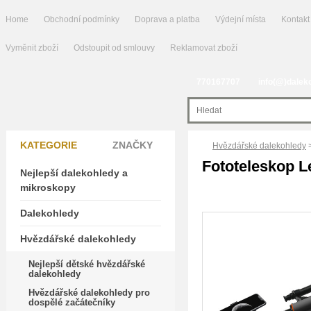
Home
Obchodní podmínky
Doprava a platba
Výdejní místa
Kontakt
Vyměnit zboží
Odstoupit od smlouvy
Reklamovat zboží
770167707
info(@)dalek
KATEGORIE
ZNAČKY
Hvězdářské dalekohledy
Fototeleskop 
Nejlepší dalekohledy a
mikroskopy
Dalekohledy
Hvězdářské dalekohledy
Nejlepší dětské hvězdářské
dalekohledy
Hvězdářské dalekohledy pro
dospělé začátečníky