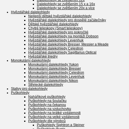
Dalekohledy se zvětšením 12x
Dalekohledy se zvětšením 15 x a 16x
Dalekohledy se zvětšením 20x a více
Hvězdářské dalekohledy
Nejlepší dětské hvězdářské dalekohledy
Hvězdářské dalekohledy pro dospělé začátečníky
Dětské hvězdářské dalekohledy
Chytré teleskopy (Smart teleskopy)
Hvězdářské dalekohledy pro pokročilé
Hvězdářské dalekohledy na montáži Dobson
Hvězdářské dalekohledy Levenhuk
Hvězdářské dalekohledy Bresser, Messier a Meade
Hvězdářské dalekohledy Celestron
Hvězdářské dalekohledy Sagittarius Optical
Hvězdářské triedry
Monokulární dalekohledy
Monokulární dalekohledy Yukon
Monokulární dalekohledy Bresser
Monokulární dalekohledy Celestron
Monokulární dalekohledy Levenhuk
Monokulární dalekohledy Nikon
Střelecké dalekohledy
Stativy pro dalekohledy
Puškohledy
Naháňkové puškohledy
Puškohledy na šoulačku
Puškohledy na čekanou
Puškohledy na vzduchovku
Puškohledy na krátké vzdálenosti
Puškohledy na velké vzdálenosti
Puškohledy dle výrobců
Puškohledy Sightron a Steiner