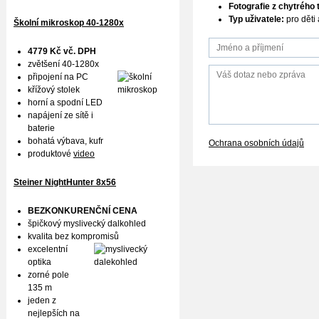
Fotografie z chytrého 
Typ uživatele:
pro děti
Školní mikroskop 40-1280x
4779 Kč vč. DPH
zvětšení 40-1280x
připojení na PC
křížový stolek
horní a spodní LED
napájení ze sítě i
baterie
bohatá výbava, kufr
Ochrana osobních údajů
produktové
video
Steiner NightHunter 8x56
BEZKONKURENČNÍ CENA
špičkový myslivecký dalkohled
kvalita bez kompromisů
excelentní
optika
zorné pole
135 m
jeden z
nejlepších na