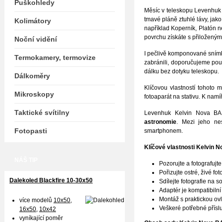
Puškohledy
Měsíc v teleskopu Levenhuk
tmavé pláně ztuhlé lávy, jako
Kolimátory
například Koperník, Platón 
povrchu získáte s přiložený
Noční vidění
I pečlivě komponované sním
Termokamery, termovize
zabránili, doporučujeme pou
dálku bez dotyku teleskopu.
Dálkoměry
Klíčovou vlastností tohoto 
Mikroskopy
fotoaparát na stativu. K nam
Taktické svítilny
Levenhuk Kelvin Nova BAS
astronomie
. Mezi jeho ne
Fotopasti
smartphonem.
Klíčové vlastnosti
Kelvin N
NÁŠ TIP
Pozorujte a fotografujt
Pořizujte ostré, živé f
Dalekoled Blackfire
10-30x50
Sdílejte fotografie na s
Adaptér je kompatibiln
Montáž s praktickou ovlá
více modelů
10x50
,
Veškeré potřebné příslu
16x50,
10x42
vyníkající poměr