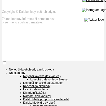
Copyright
©
Dalekohledy-puškohledy.cz
Zákaz kopírování textu či obrázku bez
písemného souhlasu majitele.
Nejlepší dalekohledy a mikroskopy
Dalekohledy
Nejlepší lovecké dalekohledy
Lovecké dalekohledy Bresser
Nejlepší turistické dalekohledy
Kapesní dalekohledy
Levné dalekohledy
Divadelní kukátka
Námořní dalekohledy
Dalekohledy pro pozorování letadel
Dalekohledy dle výrobců