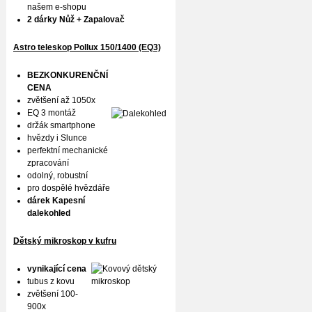
našem e-shopu
2 dárky Nůž + Zapalovač
Astro teleskop Pollux
150/1400 (EQ3)
BEZKONKURENČNÍ
CENA
zvětšení až 1050x
EQ 3 montáž
držák smartphone
hvězdy i Slunce
perfektní mechanické
zpracování
odolný, robustní
pro dospělé hvězdáře
dárek Kapesní
dalekohled
Dětský mikroskop v kufru
vynikající cena
tubus z kovu
zvětšení 100-
900x