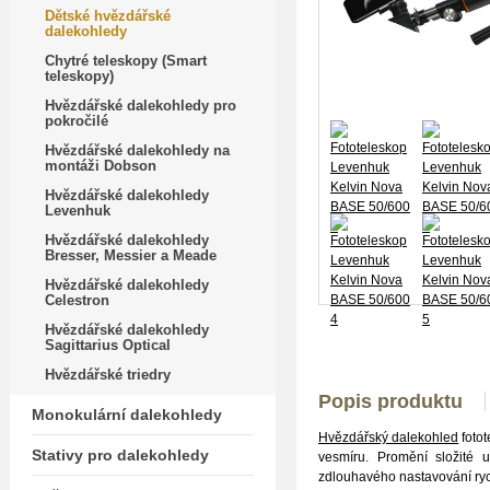
Dětské hvězdářské
dalekohledy
Chytré teleskopy (Smart
teleskopy)
Hvězdářské dalekohledy pro
pokročilé
Hvězdářské dalekohledy na
montáži Dobson
Hvězdářské dalekohledy
Levenhuk
Hvězdářské dalekohledy
Bresser, Messier a Meade
Hvězdářské dalekohledy
Celestron
Hvězdářské dalekohledy
Sagittarius Optical
Hvězdářské triedry
Popis produktu
Monokulární dalekohledy
Hvězdářský dalekohled
foto
Stativy pro dalekohledy
vesmíru. Promění složité u
zdlouhavého nastavování rych