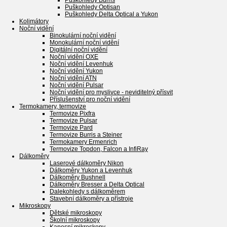
Puškohledy Burris
Puškohledy Optisan
Puškohledy Delta Optical a Yukon
Kolimátory
Noční vidění
Binokulární noční vidění
Monokulární noční vidění
Digitální noční vidění
Noční vidění OXE
Noční vidění Levenhuk
Noční vidění Yukon
Noční vidění ATN
Noční vidění Pulsar
Noční vidění pro myslivce - neviditelný přísvit
Příslušenství pro noční vidění
Termokamery, termovize
Termovize Pixfra
Termovize Pulsar
Termovize Pard
Termovize Burris a Steiner
Termokamery Ermenrich
Termovize Topdon, Falcon a InfiRay
Dálkoměry
Laserové dálkoměry Nikon
Dálkoměry Yukon a Levenhuk
Dálkoměry Bushnell
Dálkoměry Bresser a Delta Optical
Dalekohledy s dálkoměrem
Stavební dálkoměry a přístroje
Mikroskopy
Dětské mikroskopy
Školní mikroskopy