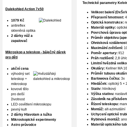
Technické parametry
Kelvi
Dalekohled Action 7x50
Velikost balení (DxŠxV
Přepravní hmotnost:
4
1079 Kč
Optická konstrukce:
re
antireflex
Materiál optiky:
optick
skleněná optika
Povrchová úprava opt
2 dárky nůž a
Průměr objektivu (ape
zapalovač
Ohnisková vzdálenost
Maximální zvětšení:
1
Mikroskop a teleskop - báječný dárek
Poměr apertury:
f/12
pro děti
Práh rozlišení:
2,8 úhlo
Limitní hvězdná veliko
Okuláry:
Kellner MA 10
akční cena
Průměr tubusu okulár
výhodný set
Barlowova čočka:
3x
teleskop +
Hledáček:
optický 5 × 
mikroskop
Stativ:
hliníkový
kovové tělo
Výška stativu:
nastavi
pro delší
Zásobník na příslušens
životnost
Řízení teleskopu:
manu
LED osvětlení mikroskopu
Montáž:
alt-azimutální
pevný kufr
Uchycení optické trub
2 dárky Hlavolam a tužka
Rybinová montáž:
ano
Mikroskopické experimenty
Materiál optického tu
Astro průvodce