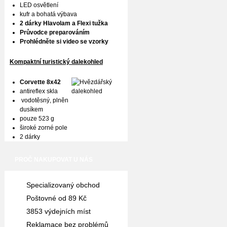
LED osvětlení
kufr a bohatá výbava
2 dárky Hlavolam a Flexi tužka
Průvodce preparováním
Prohlédněte si video se vzorky
Kompaktní turistický dalekohled
Corvette 8x42
antireflex skla
vodotěsný, plněn
dusíkem
pouze 523 g
široké zorné pole
2 dárky
PROČ NAKUPOVAT U NÁS
Specializovaný obchod
Poštovné od 89 Kč
3853 výdejních míst
Reklamace bez problémů