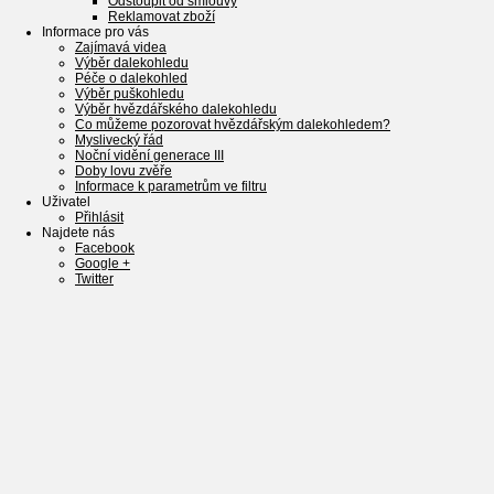
Odstoupit od smlouvy
Reklamovat zboží
Informace pro vás
Zajímavá videa
Výběr dalekohledu
Péče o dalekohled
Výběr puškohledu
Výběr hvězdářského dalekohledu
Co můžeme pozorovat hvězdářským dalekohledem?
Myslivecký řád
Noční vidění generace III
Doby lovu zvěře
Informace k parametrům ve filtru
Uživatel
Přihlásit
Najdete nás
Facebook
Google +
Twitter