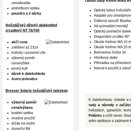
Obsah sady
Kelvin Nova B
cena/kvalita
antireflexní optika
Optický tubus hvězdář
pouzdro a 2 dárky
Adaptér pro smartphon
Dálková spoušť Blueto
Hvězdářský dětský dalekohled
Alt-azimutální montáž
zrcadlový NT 76/700
Optický pointační dale
Diagonální zrcátko 90°
Okulár Kellner MA 10 
akčí cena
Okulár Kellner MA 20 
zvětšení až 232x
Barlowova čočka 3x
hvězdy i pozemní cíle
Hliníkový stativ
výborný poměr
Přihrádka na příslušens
cena/užitek
Návod k použití a záručn
pevný kufr
dárek k dalekohledu
Astro průvodce
Bresser Solarix hvězdářský teleskop
K dalekohledu získáte e-
výborný poměr
rady a návody v začátcí
cena/výbava
hvězdách, galaxiích, kom
kvalitní optika
Polárku
a určit sever. Souč
snadné použití
astro aplikace a zajímavé 
držák na mobil
sluneční filtr