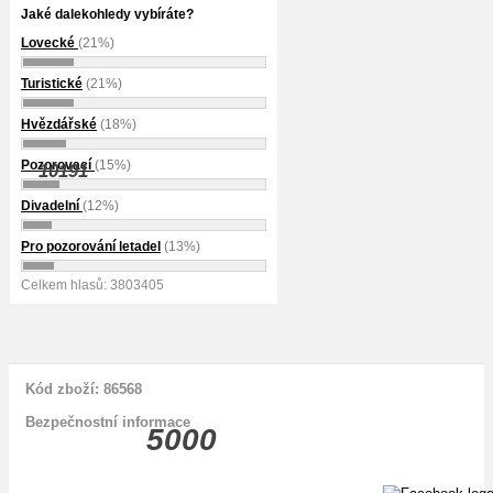
Jaké dalekohledy vybíráte?
Lovecké
(21%)
Turistické
(21%)
Hvězdářské
(18%)
Pozorovací
(15%)
10191
Divadelní
(12%)
Pro pozorování letadel
(13%)
Celkem hlasů: 3803405
Kód zboží: 86568
Bezpečnostní informace
5000