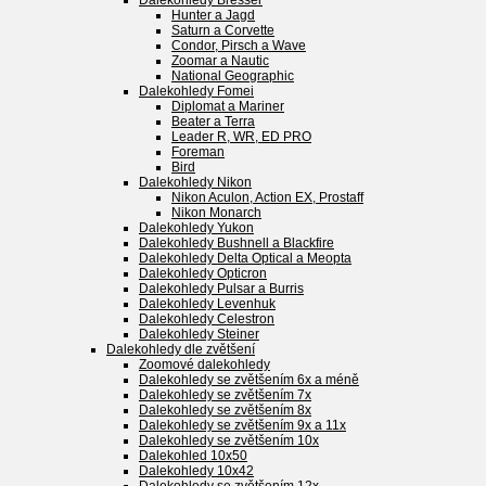
Dalekohledy Bresser
Hunter a Jagd
Saturn a Corvette
Condor, Pirsch a Wave
Zoomar a Nautic
National Geographic
Dalekohledy Fomei
Diplomat a Mariner
Beater a Terra
Leader R, WR, ED PRO
Foreman
Bird
Dalekohledy Nikon
Nikon Aculon, Action EX, Prostaff
Nikon Monarch
Dalekohledy Yukon
Dalekohledy Bushnell a Blackfire
Dalekohledy Delta Optical a Meopta
Dalekohledy Opticron
Dalekohledy Pulsar a Burris
Dalekohledy Levenhuk
Dalekohledy Celestron
Dalekohledy Steiner
Dalekohledy dle zvětšení
Zoomové dalekohledy
Dalekohledy se zvětšením 6x a méně
Dalekohledy se zvětšením 7x
Dalekohledy se zvětšením 8x
Dalekohledy se zvětšením 9x a 11x
Dalekohledy se zvětšením 10x
Dalekohled 10x50
Dalekohledy 10x42