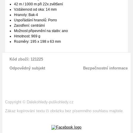
42 m / 1000 m při 22x zvětšení
Vzdálenost od oka: 14 mm
Hranoly: Bak-4
Uspořádání hranolů: Porro
Zaostření: centrální
Možnost připevnění na stativ: ano
Hmotnost: 969 g
Rozměry: 195 x 198 x 63 mm
Kód zboží: 121225
Odpovědný subjekt
Bezpečnostní informace
Copyright
©
Dalekohledy-puškohledy.cz
Zákaz kopírování textu či obrázku bez písemného souhlasu majitele.