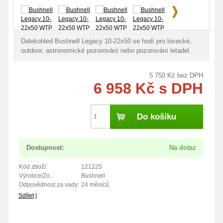
Doprava zdarma
Dalekohled Bushnell Legacy 10-22x50 se hodí pro lovecké,
outdoor, astronomické pozorování nebo pozorování letadel.
5 750
Kč
bez DPH
6 958
Kč
s DPH
Do košíku
Dostupnost:
Na dotaz
Kód zboží:
121225
Výrobce/Zn.:
Bushnell
Odpovědnost za vady:
24 měsíců
Sdílet
|