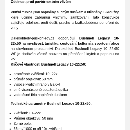
Odolnost proti povětrnostním vlivům
Vnitřní trubice jsou naplněny suchým dusíkem a utěsněny O-kroužky,
které účinně zabraňují vnitřnímu zamlžování. Tato konstrukce
zajišťuje odolnost proti dešti, prachu a krátkodobému ponoření do
vody.
Dalekohledy-puskohledy.cz
doporučují
Bushnell Legacy 10-
22x50
na
myslivost, turistiku, cestování, kulturní a sportovní akce
na otevřeném prostranství. Dalekohled Bushnell Legacy 10–22x50
WP je dodáván včetně pouzdra na přenášení, krytek a popruhu na
krk.
Klíčové vlastnosti
Bushnell Legacy 10-22x50:
proměnné zvětšení: 10–22x
průměr objektivu: 50 mm
vysoce kvalitní hranoly BaK-4
plně vícenásobně potažená optika
vodotěsné tělo naplněné dusíkem
Technické parametry Bushnell Legacy 10-22x50:
Zvětšení: 10–22x
Průměr objektivu: 50 mm
Zorné pole:
66 m / 1000 m při 10x zvětšení