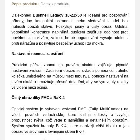
Popis produktu
Dotaz k produktu
Dalekohled
Bushnell Legacy 10-22x50
je ideální pro pozorování
přírody, lov, kompaktní astronomii nebo sledování letadel bez
nutnosti použití stativu. Poskytuje jasný a čistý obraz. Odolná,
vodotěsná konstrukce naplněná dusíkem zajišťuje odolnost proti
povětrnostním vlivům, zatímco hrubé pogumování zvyšuje odolnost
proti nárazům a poskytuje bezpečný úchop i za mokra.
Nastavení zoomu a zaostření
Praktická páčka zoomu na pravém okuláru zajišťuje plynulé
nastavení zvětšení. Zaostření obrazu se ovládá pomocí centrálního
kolečka umístěného na můstku mezi tubusy. Dioptrické nastavení na
levém okuláru umožňuje přesné doladění, aby se vyrovnaly rozdíly
ve vidění mezi očima.
Čistý obraz díky FMC a BaK-4
Optický systém je vybaven vrstvami FMC (Fully MultiCoated) na
všech površích vzduch-sklo, které snižují odlesky a zvyšují
propustnost světla, což vede k jasnějším a detailnějším obrazům.
Systém využívá hranoly BaK-4, které nabízejí větší čistotu a jas
obrazu ve srovnání s levnějším sklem BK-7.