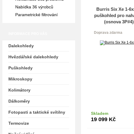
Nabídka 36 výrobců
Burris Six Xe 1-6x
Parametrické filtrování
puškohled pro na
(osnova 3P#4)
Doprava zdarma
INFORMACE PRO VÁS
Dalekohledy
Hvězdářské dalekohledy
Puškohledy
Mikroskopy
Kolimátory
Dálkoměry
Fotopasti a taktické svítilny
Skladem
Do k
19 099
Kč
Termovize