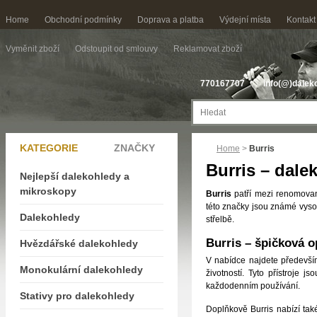
Home
Obchodní podmínky
Doprava a platba
Výdejní místa
Kontakt
Vyměnit zboží
Odstoupit od smlouvy
Reklamovat zboží
770167707
info(@)dalek
KATEGORIE
ZNAČKY
Home
>
Burris
Burris – dale
Nejlepší dalekohledy a
mikroskopy
Burris
patří mezi renomované
této značky jsou známé vysok
Dalekohledy
střelbě.
Burris – špičková o
Hvězdářské dalekohledy
V nabídce najdete předevš
Monokulární dalekohledy
životností. Tyto přístroje 
každodenním používání.
Stativy pro dalekohledy
Doplňkově Burris nabízí ta