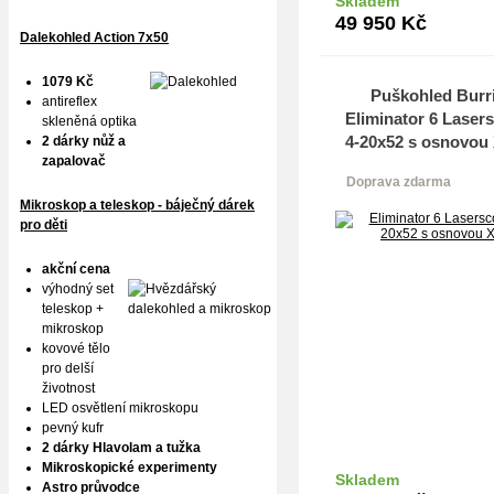
Skladem
Do k
49 950
Kč
Dalekohled Action 7x50
1079 Kč
Puškohled Burr
antireflex
Eliminator 6 Laser
skleněná optika
4-20x52 s osnovou
2 dárky nůž a
zapalovač
Doprava zdarma
Mikroskop a teleskop - báječný dárek
pro děti
akční cena
výhodný set
teleskop +
mikroskop
kovové tělo
pro delší
životnost
LED osvětlení mikroskopu
pevný kufr
2 dárky Hlavolam a tužka
Mikroskopické experimenty
Skladem
Astro průvodce
Do k