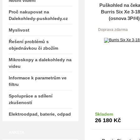
Noční vidění
Puškohled na ček
Burris Six Xe 3-1
Proč nakupovat na
(osnova 3P#4)
Dalekohledy-puskohledy.cz
Myslivost
Doprava zdarma
Řešení problémů s
objednávkou či zbožím
Mikroskopy a dalekohledy na
videu
Informace k parametrům ve
filtru
Spolupráce a sdílení
zkušeností
Elektroodpad, baterie, odpad
Skladem
Do k
26 180
Kč
ANKETA