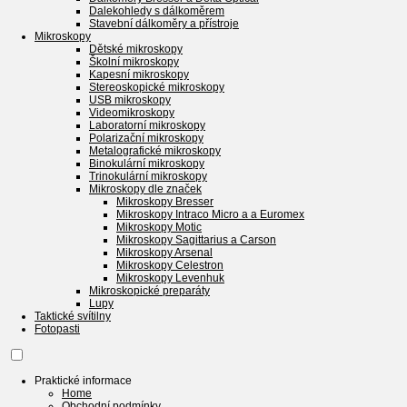
Dalekohledy s dálkoměrem
Stavební dálkoměry a přístroje
Mikroskopy
Dětské mikroskopy
Školní mikroskopy
Kapesní mikroskopy
Stereoskopické mikroskopy
USB mikroskopy
Videomikroskopy
Laboratorní mikroskopy
Polarizační mikroskopy
Metalografické mikroskopy
Binokulární mikroskopy
Trinokulární mikroskopy
Mikroskopy dle značek
Mikroskopy Bresser
Mikroskopy Intraco Micro a a Euromex
Mikroskopy Motic
Mikroskopy Sagittarius a Carson
Mikroskopy Arsenal
Mikroskopy Celestron
Mikroskopy Levenhuk
Mikroskopické preparáty
Lupy
Taktické svítilny
Fotopasti
Praktické informace
Home
Obchodní podmínky