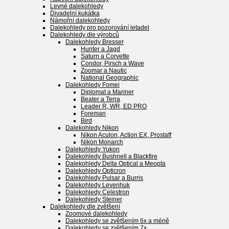
Levné dalekohledy
Divadelní kukátka
Námořní dalekohledy
Dalekohledy pro pozorování letadel
Dalekohledy dle výrobců
Dalekohledy Bresser
Hunter a Jagd
Saturn a Corvette
Condor, Pirsch a Wave
Zoomar a Nautic
National Geographic
Dalekohledy Fomei
Diplomat a Mariner
Beater a Terra
Leader R, WR, ED PRO
Foreman
Bird
Dalekohledy Nikon
Nikon Aculon, Action EX, Prostaff
Nikon Monarch
Dalekohledy Yukon
Dalekohledy Bushnell a Blackfire
Dalekohledy Delta Optical a Meopta
Dalekohledy Opticron
Dalekohledy Pulsar a Burris
Dalekohledy Levenhuk
Dalekohledy Celestron
Dalekohledy Steiner
Dalekohledy dle zvětšení
Zoomové dalekohledy
Dalekohledy se zvětšením 6x a méně
Dalekohledy se zvětšením 7x