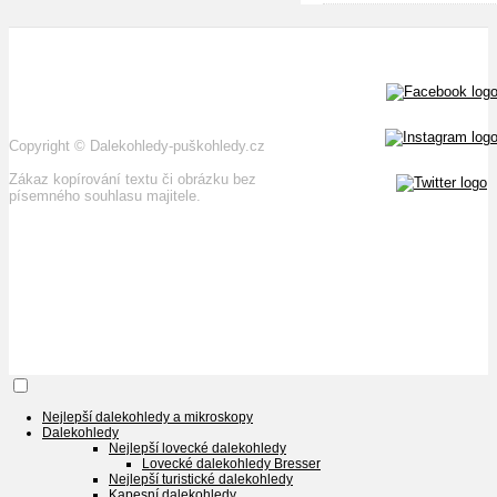
Copyright
©
Dalekohledy-puškohledy.cz
Zákaz kopírování textu či obrázku bez
písemného souhlasu majitele.
Nejlepší dalekohledy a mikroskopy
Dalekohledy
Nejlepší lovecké dalekohledy
Lovecké dalekohledy Bresser
Nejlepší turistické dalekohledy
Kapesní dalekohledy