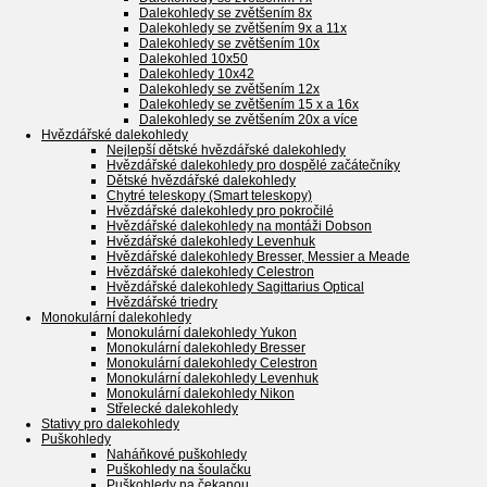
Dalekohledy se zvětšením 8x
Dalekohledy se zvětšením 9x a 11x
Dalekohledy se zvětšením 10x
Dalekohled 10x50
Dalekohledy 10x42
Dalekohledy se zvětšením 12x
Dalekohledy se zvětšením 15 x a 16x
Dalekohledy se zvětšením 20x a více
Hvězdářské dalekohledy
Nejlepší dětské hvězdářské dalekohledy
Hvězdářské dalekohledy pro dospělé začátečníky
Dětské hvězdářské dalekohledy
Chytré teleskopy (Smart teleskopy)
Hvězdářské dalekohledy pro pokročilé
Hvězdářské dalekohledy na montáži Dobson
Hvězdářské dalekohledy Levenhuk
Hvězdářské dalekohledy Bresser, Messier a Meade
Hvězdářské dalekohledy Celestron
Hvězdářské dalekohledy Sagittarius Optical
Hvězdářské triedry
Monokulární dalekohledy
Monokulární dalekohledy Yukon
Monokulární dalekohledy Bresser
Monokulární dalekohledy Celestron
Monokulární dalekohledy Levenhuk
Monokulární dalekohledy Nikon
Střelecké dalekohledy
Stativy pro dalekohledy
Puškohledy
Naháňkové puškohledy
Puškohledy na šoulačku
Puškohledy na čekanou