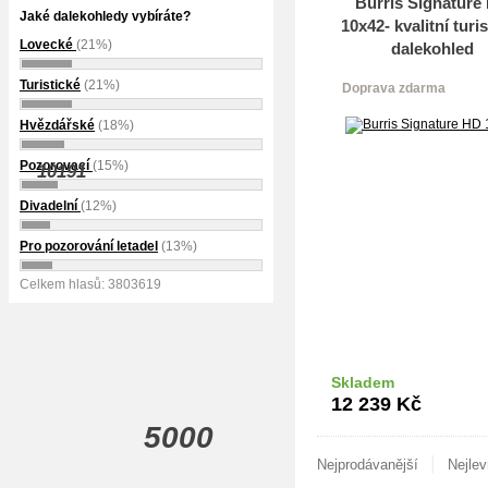
Burris Signature
Jaké dalekohledy vybíráte?
10x42- kvalitní turi
Lovecké
(21%)
dalekohled
Turistické
(21%)
Doprava zdarma
Hvězdářské
(18%)
Pozorovací
(15%)
10191
Divadelní
(12%)
Pro pozorování letadel
(13%)
Celkem hlasů: 3803619
Skladem
Do k
12 239
Kč
5000
|
Nejprodávanější
Nejlev