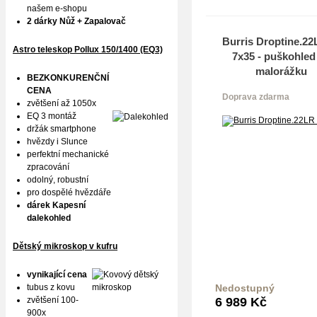
našem e-shopu
2 dárky Nůž + Zapalovač
Burris Droptine.22
Astro teleskop Pollux
150/1400 (EQ3)
7x35 - puškohled
malorážku
BEZKONKURENČNÍ
CENA
Doprava zdarma
zvětšení až 1050x
EQ 3 montáž
držák smartphone
hvězdy i Slunce
perfektní mechanické
zpracování
odolný, robustní
pro dospělé hvězdáře
dárek Kapesní
dalekohled
Dětský mikroskop v kufru
vynikající cena
tubus z kovu
Nedostupný
Do k
zvětšení 100-
6 989
Kč
900x