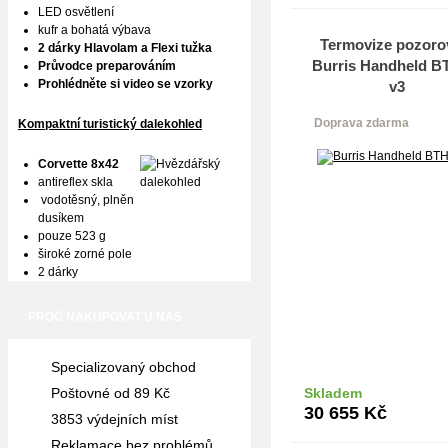
LED osvětlení
kufr a bohatá výbava
Termovize pozoro
2 dárky Hlavolam a Flexi tužka
Burris Handheld B
Průvodce preparováním
Prohlédněte si video se vzorky
v3
Doprava zdarma
Kompaktní turistický dalekohled
Corvette 8x42
antireflex skla
vodotěsný, plněn
dusíkem
pouze 523 g
široké zorné pole
2 dárky
PROČ NAKUPOVAT U NÁS
Specializovaný obchod
Poštovné od 89 Kč
Skladem
Do k
30 655
Kč
3853 výdejních míst
Reklamace bez problémů