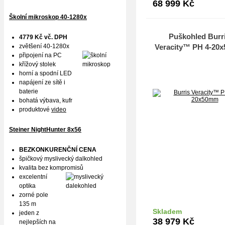
68 999
Kč
Školní mikroskop 40-1280x
Puškohled Burr
4779 Kč vč. DPH
zvětšení 40-1280x
Veracity™ PH 4-20
připojení na PC
křížový stolek
horní a spodní LED
napájení ze sítě i
baterie
bohatá výbava, kufr
produktové
video
Steiner NightHunter 8x56
BEZKONKURENČNÍ CENA
špičkový myslivecký dalkohled
kvalita bez kompromisů
excelentní
optika
zorné pole
135 m
Skladem
jeden z
Do k
38 979
Kč
nejlepších na