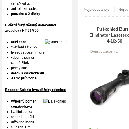
cena/kvalita
|
antireflexní optika
Nejprodávanější
Nejlev
pouzdro a 2 dárky
Hvězdářský dětský dalekohled
Puškohled Burr
zrcadlový NT 76/700
Eliminator Lasersc
4-16x50
akčí cena
zvětšení až 232x
Doprava zdarma
hvězdy i pozemní cíle
výborný poměr
cena/užitek
pevný kufr
dárek k dalekohledu
Astro průvodce
Bresser Solarix hvězdářský teleskop
výborný poměr
cena/výbava
kvalitní optika
snadné použití
držák na mobil
sluneční filtr