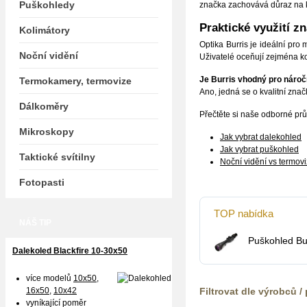
Puškohledy
značka zachovává důraz na kv
Praktické využití z
Kolimátory
Optika Burris je ideální pro m
Noční vidění
Uživatelé oceňují zejména k
Je Burris vhodný pro nároč
Termokamery, termovize
Ano, jedná se o kvalitní znač
Dálkoměry
Přečtěte si naše odborné pr
Mikroskopy
Jak vybrat dalekohled
Jak vybrat puškohled
Taktické svítilny
Noční vidění vs termov
Fotopasti
TOP nabídka
NÁŠ TIP
Puškohled Bu
Dalekoled Blackfire
10-30x50
více modelů
10x50
,
16x50,
10x42
Filtrovat dle výrobců /
vyníkající poměr