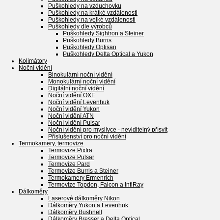
Puškohledy na vzduchovku
Puškohledy na krátké vzdálenosti
Puškohledy na velké vzdálenosti
Puškohledy dle výrobců
Puškohledy Sightron a Steiner
Puškohledy Burris
Puškohledy Optisan
Puškohledy Delta Optical a Yukon
Kolimátory
Noční vidění
Binokulární noční vidění
Monokulární noční vidění
Digitální noční vidění
Noční vidění OXE
Noční vidění Levenhuk
Noční vidění Yukon
Noční vidění ATN
Noční vidění Pulsar
Noční vidění pro myslivce - neviditelný přísvit
Příslušenství pro noční vidění
Termokamery, termovize
Termovize Pixfra
Termovize Pulsar
Termovize Pard
Termovize Burris a Steiner
Termokamery Ermenrich
Termovize Topdon, Falcon a InfiRay
Dálkoměry
Laserové dálkoměry Nikon
Dálkoměry Yukon a Levenhuk
Dálkoměry Bushnell
Dálkoměry Bresser a Delta Optical