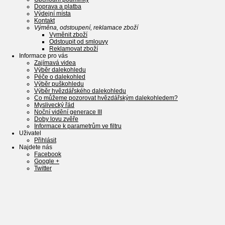
Doprava a platba
Výdejní místa
Kontakt
Výměna, odstoupení, reklamace zboží
Vyměnit zboží
Odstoupit od smlouvy
Reklamovat zboží
Informace pro vás
Zajímavá videa
Výběr dalekohledu
Péče o dalekohled
Výběr puškohledu
Výběr hvězdářského dalekohledu
Co můžeme pozorovat hvězdářským dalekohledem?
Myslivecký řád
Noční vidění generace III
Doby lovu zvěře
Informace k parametrům ve filtru
Uživatel
Přihlásit
Najdete nás
Facebook
Google +
Twitter