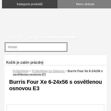
770167707
info(@)dalekohledy-puskohledy.cz
Košík je zatím prázdný
Puškohledy
>
Puškohledy na čekanou
>
Burris Four Xe 6-24x56 s
osvětlenou osnovou E3
Burris Four Xe 6-24x56 s osvětlenou
osnovou E3