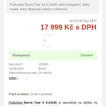
Doprava zdarma
Puškohled Burris Four Xe 6-24x56 velmi kompaktní, lehký
model, který disponuje velkým zvětšením.
14 874
Kč
bez DPH
17 999
Kč
s DPH
Do košíku
Dostupnost:
Skladem
Kód zboží:
200505
Výrobce/Zn.:
Burris
Odpovědnost za vady:
24 měsíců
Sdílet
|
Popis produktu
Dotaz k produktu
Puškohled
Burris Four X 6-24x56
je specialista na střelbu na