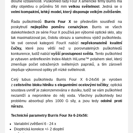
dlouhé vzdálenosti. Puškohled řady Four X americké firmy Burris má
díky objektivu o průměru 56 mm
velkou světelnost
. Jedná se o
velmi kompaktní, lehký model, který disponuje velkým zvětšením
.
Řada puškohledů
Burris Four X
se především soustředí na
poskytnutí
nejlepšího poměru cena/výkon
. Burris ve všech
dalekohledech ze série Four X používá jen výborné optické sklo, aby
tak maximalizoval jas, čistotu obrazu a samotnou výdrž puškohledu.
Ve své cenové kategorii FourX nabízí
nepřekonatelně kvalitní
čočky,
které jsou větší než u porovnatelných puškohledů
konkurence, tudíž nabízí
vyšší prostupnost světla
. Tento puškohled
je vybaven antireflexním Index-Match HiLume™ potahem skel, který
zmenšuje počet odražených světelných paprsků, a tím zároveň
zlepšuje výkonnost optiky při nízké světelnosti.
Celý tubus puškohledu Burris Four X 6-24x56 je vyroben
z
celistvého bloku hliníku s elegantními ocelovými točítky
; optická
soustava uvnitř je zakonzervována v dusíku, tudíž se vám puškohled
nezamlží a nepronikne do něj voda. Všechny puškohledy bez
problému absorbují přes 1000 G síly, a jsou tedy
odolné proti
nárazu.
Technické parametry Burris Four Xe 6-24x56:
Variabilní zvětšení 6 - 24 x
Dioptrická korekce +/- 2 dioptrií