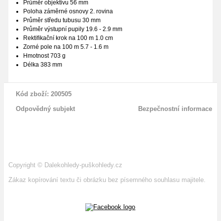
Průměr objektivu 56 mm
Poloha záměrné osnovy 2. rovina
Průměr středu tubusu 30 mm
Průměr výstupní pupily 19.6 - 2.9 mm
Rektifikační krok na 100 m 1.0 cm
Zorné pole na 100 m 5.7 - 1.6 m
Hmotnost 703 g
Délka 383 mm
Kód zboží: 200505
Odpovědný subjekt
Bezpečnostní informace
Copyright
©
Dalekohledy-puškohledy.cz
Zákaz kopírování textu či obrázku bez písemného souhlasu majitele.