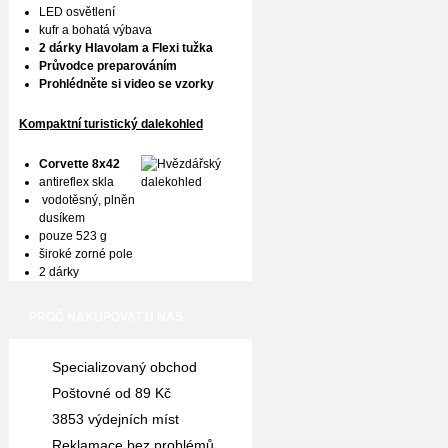
LED osvětlení
kufr a bohatá výbava
2 dárky Hlavolam a Flexi tužka
Průvodce preparováním
Prohlédněte si video se vzorky
Kompaktní turistický dalekohled
Corvette 8x42
antireflex skla
vodotěsný, plněn
dusíkem
pouze 523 g
široké zorné pole
2 dárky
PROČ NAKUPOVAT U NÁS
Specializovaný obchod
Poštovné od 89 Kč
3853 výdejních míst
Reklamace bez problémů