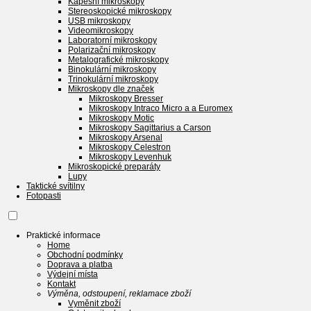
Kapesní mikroskopy
Stereoskopické mikroskopy
USB mikroskopy
Videomikroskopy
Laboratorní mikroskopy
Polarizační mikroskopy
Metalografické mikroskopy
Binokulární mikroskopy
Trinokulární mikroskopy
Mikroskopy dle značek
Mikroskopy Bresser
Mikroskopy Intraco Micro a a Euromex
Mikroskopy Motic
Mikroskopy Sagittarius a Carson
Mikroskopy Arsenal
Mikroskopy Celestron
Mikroskopy Levenhuk
Mikroskopické preparáty
Lupy
Taktické svítilny
Fotopasti
Praktické informace
Home
Obchodní podmínky
Doprava a platba
Výdejní místa
Kontakt
Výměna, odstoupení, reklamace zboží
Vyměnit zboží