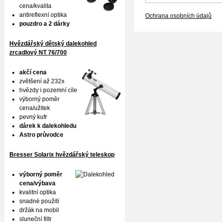
cena/kvalita
antireflexní optika
Ochrana osobních údajů
pouzdro a 2 dárky
Hvězdářský dětský dalekohled
zrcadlový NT 76/700
akčí cena
zvětšení až 232x
hvězdy i pozemní cíle
výborný poměr
cena/užitek
pevný kufr
dárek k dalekohledu
Astro průvodce
Bresser Solarix hvězdářský teleskop
výborný poměr
cena/výbava
kvalitní optika
snadné použití
držák na mobil
sluneční filtr