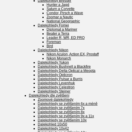
Dalekohledy Bresser
Hunter a Jagd
Saturn a Corvette
Condor, Pirsch a Wave
Zoomar a Nautic
National Geographic
Dalekohledy Fomei
Diplomat a Mariner
Beater a Terra
Leader R, WR, ED PRO
Foreman
Bird
Dalekohledy Nikon
Nikon Aculon, Action EX, Prostaff
Nikon Monarch
Dalekohledy Yukon
Dalekohledy Bushnell a Blackfire
Dalekohledy Delta Optical a Meopta
Dalekohledy Opticron
Dalekohledy Pulsar a Burris
Dalekohledy Levenhuk
Dalekohledy Celestron
Dalekohledy Steiner
Dalekohledy dle zvětšení
Zoomové dalekohledy
Dalekohledy se zvětšením 6x a méně
Dalekohledy se zvětšením 7x
Dalekohledy se zvětšením 8x
Dalekohledy se zvětšením 9x a 11x
Dalekohledy se zvětšením 10x
Dalekohled 10x50
Dalekohledy 10x42