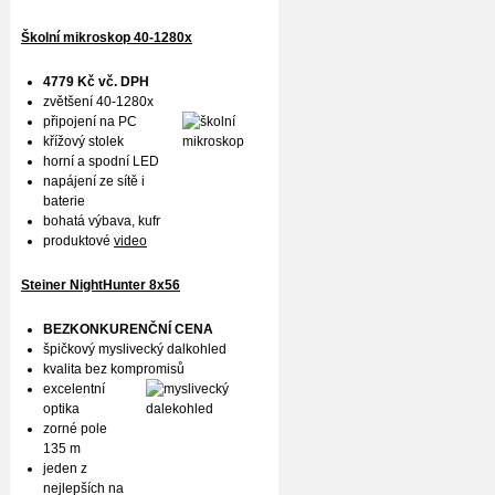
Školní mikroskop 40-1280x
4779 Kč vč. DPH
zvětšení 40-1280x
připojení na PC
křížový stolek
horní a spodní LED
napájení ze sítě i
baterie
bohatá výbava, kufr
produktové
video
Steiner NightHunter 8x56
BEZKONKURENČNÍ CENA
špičkový myslivecký dalkohled
kvalita bez kompromisů
excelentní
optika
zorné pole
135 m
jeden z
nejlepších na