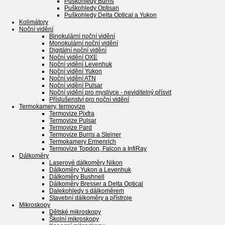
Puškohledy Burris
Puškohledy Optisan
Puškohledy Delta Optical a Yukon
Kolimátory
Noční vidění
Binokulární noční vidění
Monokulární noční vidění
Digitální noční vidění
Noční vidění OXE
Noční vidění Levenhuk
Noční vidění Yukon
Noční vidění ATN
Noční vidění Pulsar
Noční vidění pro myslivce - neviditelný přísvit
Příslušenství pro noční vidění
Termokamery, termovize
Termovize Pixfra
Termovize Pulsar
Termovize Pard
Termovize Burris a Steiner
Termokamery Ermenrich
Termovize Topdon, Falcon a InfiRay
Dálkoměry
Laserové dálkoměry Nikon
Dálkoměry Yukon a Levenhuk
Dálkoměry Bushnell
Dálkoměry Bresser a Delta Optical
Dalekohledy s dálkoměrem
Stavební dálkoměry a přístroje
Mikroskopy
Dětské mikroskopy
Školní mikroskopy