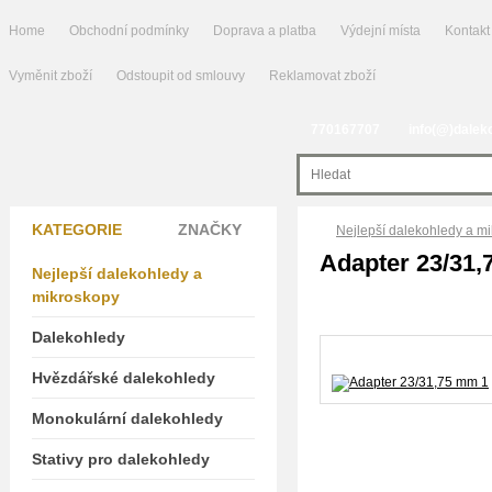
Home
Obchodní podmínky
Doprava a platba
Výdejní místa
Kontakt
Vyměnit zboží
Odstoupit od smlouvy
Reklamovat zboží
770167707
info(@)dalek
KATEGORIE
ZNAČKY
Nejlepší dalekohledy a m
Adapter 23/31
Nejlepší dalekohledy a
mikroskopy
Dalekohledy
Hvězdářské dalekohledy
Monokulární dalekohledy
Stativy pro dalekohledy