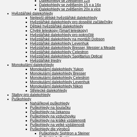
Dalekohledy se zvětšením 12x
Dalekohledy se zvětšením 15 x a 16x
Dalekohledy se zvětšením 20x a více
Hvězdářské dalekohledy
Nejlepší dětské hvězdářské dalekohledy
Hvězdářské dalekohledy pro dospělé začátečníky
Dětské hvězdářské dalekohledy
Chytré teleskopy (Smart teleskopy)
Hvězdářské dalekohledy pro pokročilé
Hvězdářské dalekohledy na montáži Dobson
Hvězdářské dalekohledy Levenhuk
Hvězdářské dalekohledy Bresser, Messier a Meade
Hvězdářské dalekohledy Celestron
Hvězdářské dalekohledy Sagittarius Optical
Hvězdářské triedry
Monokulární dalekohledy
Monokulární dalekohledy Yukon
Monokulární dalekohledy Bresser
Monokulární dalekohledy Celestron
Monokulární dalekohledy Levenhuk
Monokulární dalekohledy Nikon
Střelecké dalekohledy
Stativy pro dalekohledy
Puškohledy
Naháňkové puškohledy
Puškohledy na šoulačku
Puškohledy na čekanou
Puškohledy na vzduchovku
Puškohledy na krátké vzdálenosti
Puškohledy na velké vzdálenosti
Puškohledy dle výrobců
Puškohledy Sightron a Steiner