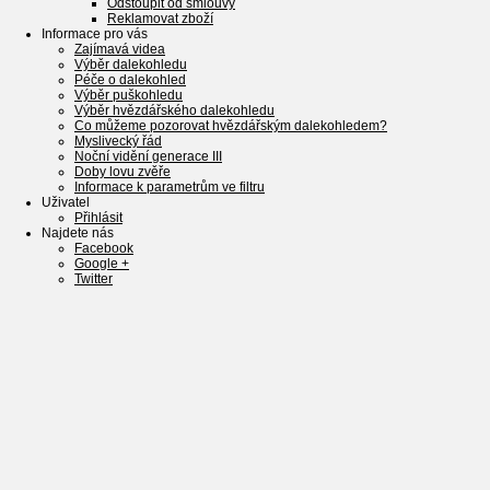
Odstoupit od smlouvy
Reklamovat zboží
Informace pro vás
Zajímavá videa
Výběr dalekohledu
Péče o dalekohled
Výběr puškohledu
Výběr hvězdářského dalekohledu
Co můžeme pozorovat hvězdářským dalekohledem?
Myslivecký řád
Noční vidění generace III
Doby lovu zvěře
Informace k parametrům ve filtru
Uživatel
Přihlásit
Najdete nás
Facebook
Google +
Twitter