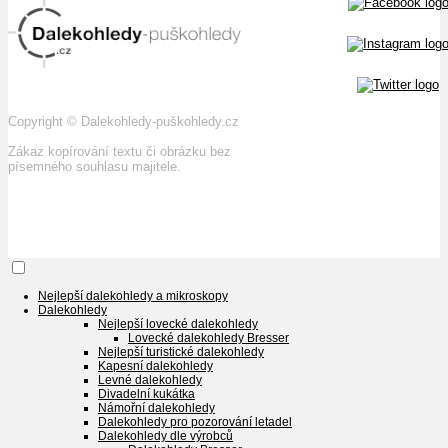
Copyright
©
Dalekohledy-puškohledy.cz
Zákaz kopírování textu či obrázku bez
písemného souhlasu majitele.
Nejlepší dalekohledy a mikroskopy
Dalekohledy
Nejlepší lovecké dalekohledy
Lovecké dalekohledy Bresser
Nejlepší turistické dalekohledy
Kapesní dalekohledy
Levné dalekohledy
Divadelní kukátka
Námořní dalekohledy
Dalekohledy pro pozorování letadel
Dalekohledy dle výrobců