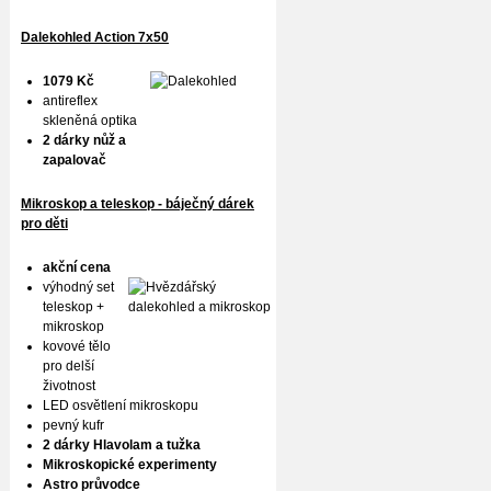
Dalekohled Action 7x50
1079 Kč
antireflex
skleněná optika
2 dárky nůž a
zapalovač
Mikroskop a teleskop - báječný dárek
pro děti
akční cena
výhodný set
teleskop +
mikroskop
kovové tělo
pro delší
životnost
LED osvětlení mikroskopu
pevný kufr
2 dárky Hlavolam a tužka
Mikroskopické experimenty
Astro průvodce