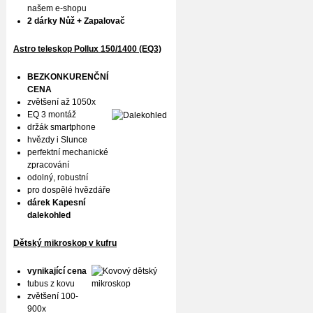
našem e-shopu
2 dárky Nůž + Zapalovač
Astro teleskop Pollux
150/1400 (EQ3)
BEZKONKURENČNÍ
CENA
zvětšení až 1050x
EQ 3 montáž
držák smartphone
hvězdy i Slunce
perfektní mechanické
zpracování
odolný, robustní
pro dospělé hvězdáře
dárek Kapesní
dalekohled
Dětský mikroskop v kufru
vynikající cena
tubus z kovu
zvětšení 100-
900x