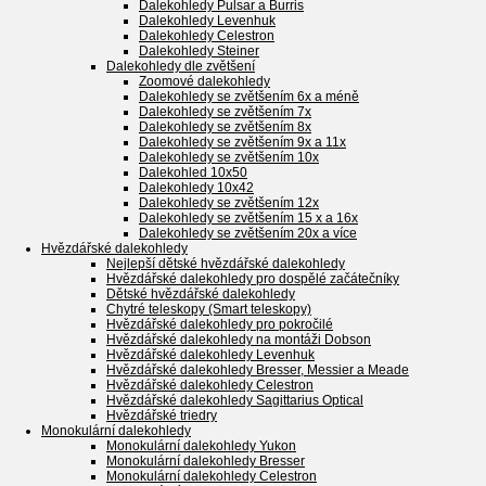
Dalekohledy Pulsar a Burris
Dalekohledy Levenhuk
Dalekohledy Celestron
Dalekohledy Steiner
Dalekohledy dle zvětšení
Zoomové dalekohledy
Dalekohledy se zvětšením 6x a méně
Dalekohledy se zvětšením 7x
Dalekohledy se zvětšením 8x
Dalekohledy se zvětšením 9x a 11x
Dalekohledy se zvětšením 10x
Dalekohled 10x50
Dalekohledy 10x42
Dalekohledy se zvětšením 12x
Dalekohledy se zvětšením 15 x a 16x
Dalekohledy se zvětšením 20x a více
Hvězdářské dalekohledy
Nejlepší dětské hvězdářské dalekohledy
Hvězdářské dalekohledy pro dospělé začátečníky
Dětské hvězdářské dalekohledy
Chytré teleskopy (Smart teleskopy)
Hvězdářské dalekohledy pro pokročilé
Hvězdářské dalekohledy na montáži Dobson
Hvězdářské dalekohledy Levenhuk
Hvězdářské dalekohledy Bresser, Messier a Meade
Hvězdářské dalekohledy Celestron
Hvězdářské dalekohledy Sagittarius Optical
Hvězdářské triedry
Monokulární dalekohledy
Monokulární dalekohledy Yukon
Monokulární dalekohledy Bresser
Monokulární dalekohledy Celestron