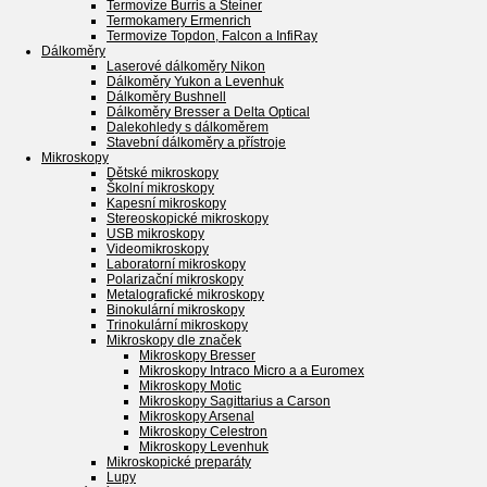
Termovize Burris a Steiner
Termokamery Ermenrich
Termovize Topdon, Falcon a InfiRay
Dálkoměry
Laserové dálkoměry Nikon
Dálkoměry Yukon a Levenhuk
Dálkoměry Bushnell
Dálkoměry Bresser a Delta Optical
Dalekohledy s dálkoměrem
Stavební dálkoměry a přístroje
Mikroskopy
Dětské mikroskopy
Školní mikroskopy
Kapesní mikroskopy
Stereoskopické mikroskopy
USB mikroskopy
Videomikroskopy
Laboratorní mikroskopy
Polarizační mikroskopy
Metalografické mikroskopy
Binokulární mikroskopy
Trinokulární mikroskopy
Mikroskopy dle značek
Mikroskopy Bresser
Mikroskopy Intraco Micro a a Euromex
Mikroskopy Motic
Mikroskopy Sagittarius a Carson
Mikroskopy Arsenal
Mikroskopy Celestron
Mikroskopy Levenhuk
Mikroskopické preparáty
Lupy