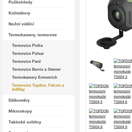
Puškohledy
Kolimátory
Noční vidění
Termokamery, termovize
Termovize Pixfra
Termovize Pulsar
Termovize Pard
Termovize Burris a Steiner
Termokamery Ermenrich
Termovize Topdon, Falcon a
InfiRay
Dálkoměry
Mikroskopy
Taktické svítilny