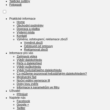
Taktické svítilny
Fotopasti
Praktické informace
Home
Obchodní podmínky
Doprava a platba
Výdejní místa
Kontakt
Výměna, odstoupení, reklamace zboží
Vyměnit zboží
Odstoupit od smlouvy
Reklamovat zboží
Informace pro vás
Zajímavá videa
Výběr dalekohledu
Péče o dalekohled
Výběr puškohledu
Výběr hvězdářského dalekohledu
Co můžeme pozorovat hvězdářským dalekohledem?
Myslivecký řád
Noční vidění generace III
Doby lovu zvěře
Informace k parametrům ve filtru
Uživatel
Přihlásit
Najdete nás
Facebook
Google +
Twitter