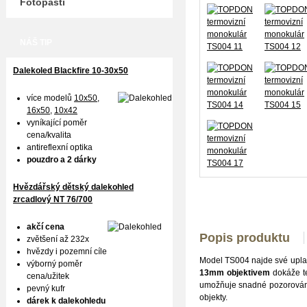
Fotopasti
NÁŠ TIP
Dalekoled Blackfire
10-30x50
více modelů
10x50
,
16x50,
10x42
vyníkající poměr
cena/kvalita
antireflexní optika
pouzdro a 2 dárky
Hvězdářský dětský dalekohled
zrcadlový NT 76/700
akčí cena
Popis produktu
zvětšení až 232x
hvězdy i pozemní cíle
Model TS004 najde své uplatn
výborný poměr
13mm objektivem
dokáže te
cena/užitek
umožňuje snadné pozorování 
pevný kufr
objekty.
dárek k dalekohledu