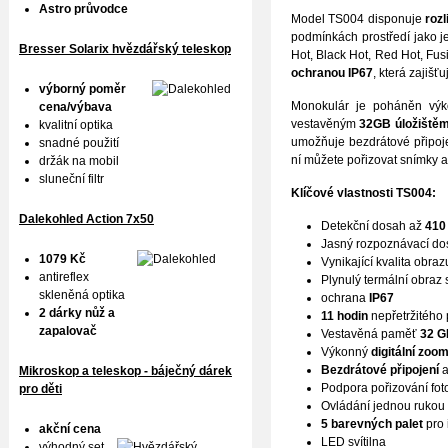
Astro průvodce
Model TS004 disponuje
roz
podmínkách prostředí jako je
Bresser Solarix hvězdářský teleskop
Hot, Black Hot, Red Hot, Fu
ochranou IP67
, která zajiš
výborný poměr
Monokulár je poháněn výk
cena/výbava
vestavěným
32GB úložiště
kvalitní optika
umožňuje bezdrátové připoje
snadné použití
ní můžete pořizovat snímky a
držák na mobil
sluneční filtr
Klíčové vlastnosti TS004:
Dalekohled Action 7x50
Detekční dosah až
410
Jasný rozpoznávací d
1079 Kč
Vynikající kvalita obra
antireflex
Plynulý termální obraz
skleněná optika
ochrana
IP67
2 dárky nůž a
11 hodin
nepřetržitého
zapalovač
Vestavěná paměť
32 G
Výkonný
digitální zoo
Bezdrátové připojení
a
Mikroskop a teleskop - báječný dárek
Podpora pořizování fot
pro děti
Ovládání jednou rukou
5 barevných palet
pro 
akční cena
LED svítilna
výhodný set