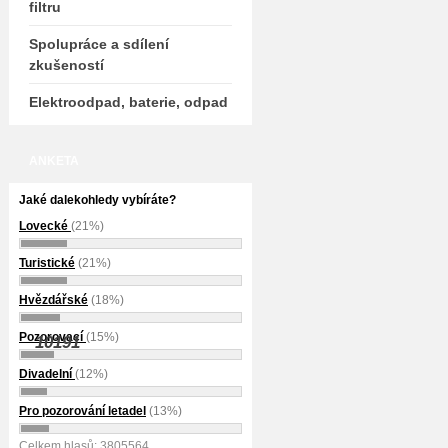
filtru
Spolupráce a sdílení
zkušeností
Elektroodpad, baterie, odpad
ANKETA
Jaké dalekohledy vybíráte?
Lovecké
(21%)
Turistické
(21%)
Hvězdářské
(18%)
Pozorovací
(15%)
10191
Divadelní
(12%)
Pro pozorování letadel
(13%)
Celkem hlasů: 3805564