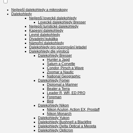
Nejlepší dalekohledy a mikroskopy
Dalekohledy
Nejlepší lovecké dalekohledy
Lovecké dalekohledy Bresser
Nejlepší turistické dalekohledy
Kapesní dalekohledy
Levné dalekohledy
Divadelní kukátka
Námořní dalekohledy
Dalekohledy pro pozorování letadel
Dalekohledy dle výrobců
Dalekohledy Bresser
Hunter a Jagd
Saturn a Corvette
Condor, Pirsch a Wave
Zoomar a Nautic
National Geographic
Dalekohledy Fomei
Diplomat a Mariner
Beater a Terra
Leader R, WR, ED PRO
Foreman
Bird
Dalekohledy Nikon
Nikon Aculon, Action EX, Prostaff
Nikon Monarch
Dalekohledy Yukon
Dalekohledy Bushnell a Blackfire
Dalekohledy Delta Optical a Meopta
Dalekohledy Opticron