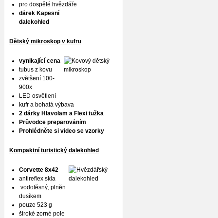
pro dospělé hvězdáře
dárek Kapesní
dalekohled
Dětský mikroskop v kufru
vynikající cena
tubus z kovu
zvětšení 100-
900x
LED osvětlení
kufr a bohatá výbava
2 dárky Hlavolam a Flexi tužka
Průvodce preparováním
Prohlédněte si video se vzorky
Kompaktní turistický dalekohled
Corvette 8x42
antireflex skla
vodotěsný, plněn
dusíkem
pouze 523 g
široké zorné pole