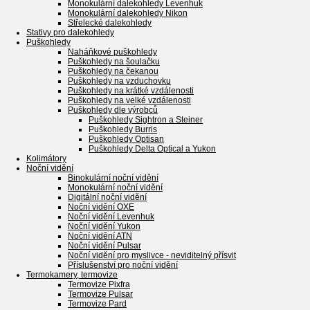
Monokulární dalekohledy Levenhuk
Monokulární dalekohledy Nikon
Střelecké dalekohledy
Stativy pro dalekohledy
Puškohledy
Naháňkové puškohledy
Puškohledy na šoulačku
Puškohledy na čekanou
Puškohledy na vzduchovku
Puškohledy na krátké vzdálenosti
Puškohledy na velké vzdálenosti
Puškohledy dle výrobců
Puškohledy Sightron a Steiner
Puškohledy Burris
Puškohledy Optisan
Puškohledy Delta Optical a Yukon
Kolimátory
Noční vidění
Binokulární noční vidění
Monokulární noční vidění
Digitální noční vidění
Noční vidění OXE
Noční vidění Levenhuk
Noční vidění Yukon
Noční vidění ATN
Noční vidění Pulsar
Noční vidění pro myslivce - neviditelný přísvit
Příslušenství pro noční vidění
Termokamery, termovize
Termovize Pixfra
Termovize Pulsar
Termovize Pard