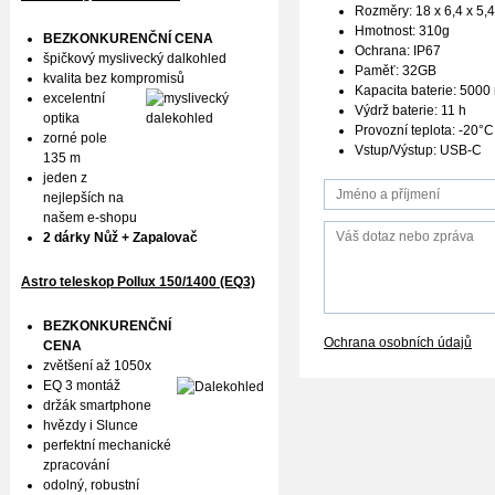
Rozměry: 18 x 6,4 x 5,
Hmotnost: 310g
BEZKONKURENČNÍ CENA
Ochrana: IP67
špičkový myslivecký dalkohled
Paměť: 32GB
kvalita bez kompromisů
Kapacita baterie: 500
excelentní
Výdrž baterie: 11 h
optika
Provozní teplota: -20°
zorné pole
Vstup/Výstup: USB-C
135 m
jeden z
nejlepších na
našem e-shopu
2 dárky Nůž + Zapalovač
Astro teleskop Pollux
150/1400 (EQ3)
BEZKONKURENČNÍ
Ochrana osobních údajů
CENA
zvětšení až 1050x
EQ 3 montáž
držák smartphone
hvězdy i Slunce
perfektní mechanické
zpracování
odolný, robustní