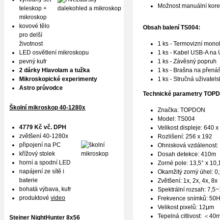
Možnost manuální korek
teleskop +
mikroskop
kovové tělo
Obsah balení
TS004:
pro delší
1 ks - Termovizní mon
životnost
1 ks - Kabel USB-A na
LED osvětlení mikroskopu
1 ks - Závěsný popruh
pevný kufr
1 ks - Brašna na přená
2 dárky Hlavolam a tužka
1 ks - Stručná uživatels
Mikroskopické experimenty
Astro průvodce
Technické parametry TO
Školní mikroskop 40-1280x
Značka: TOPDON
Model: TS004
4779 Kč vč. DPH
Velikost displeje: 640
zvětšení 40-1280x
Rozlišení: 256 x 192
připojení na PC
Ohnisková vzdálenost
křížový stolek
Dosah detekce: 410m
horní a spodní LED
Zorné pole: 13,5° x 10,
napájení ze sítě i
Okamžitý zorný úhel: 0
baterie
Zvětšení: 1x, 2x, 4x, 8x
bohatá výbava, kufr
Spektrální rozsah: 7,
produktové
video
Frekvence snímků: 50
Velikost pixelů: 12μm
Tepelná citlivost:
＜
40
Steiner NightHunter 8x56