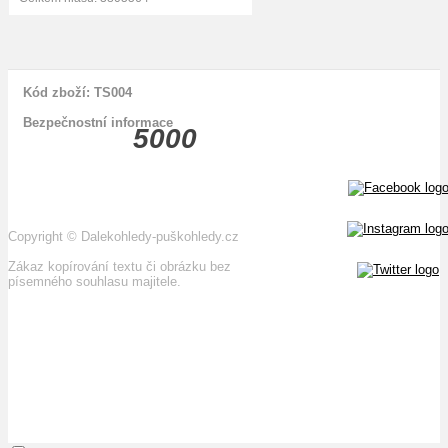
Kód zboží: TS004
Bezpečnostní informace
5000
Copyright
©
Dalekohledy-puškohledy.cz
Zákaz kopírování textu či obrázku bez
písemného souhlasu majitele.