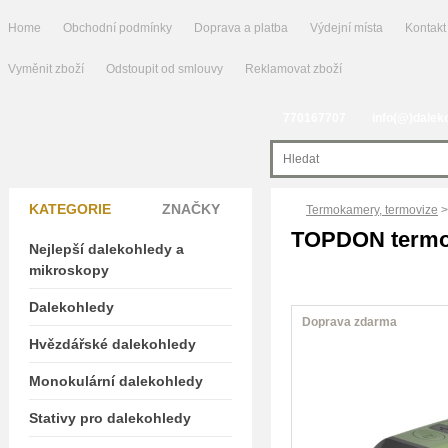
Home
Obchodní podmínky
Doprava a platba
Výdejní místa
Kontakt
Vyměnit zboží
Odstoupit od smlouvy
Reklamovat zboží
770167707
info(@)dalek
KATEGORIE
ZNAČKY
Termokamery, termovize
>
TOPDON termov
Nejlepší dalekohledy a
mikroskopy
Dalekohledy
Doprava zdarma
Hvězdářské dalekohledy
Monokulární dalekohledy
Stativy pro dalekohledy