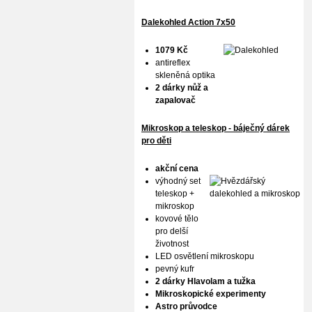
Dalekohled Action 7x50
1079 Kč
antireflex
skleněná optika
2 dárky nůž a
zapalovač
Mikroskop a teleskop - báječný dárek
pro děti
akční cena
výhodný set
teleskop +
mikroskop
kovové tělo
pro delší
životnost
LED osvětlení mikroskopu
pevný kufr
2 dárky Hlavolam a tužka
Mikroskopické experimenty
Astro průvodce