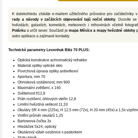
K dalekohledu získáte e-mailem užitečného
průvodce pro začátečníky v
rady a návody v začátcích objevování tajů noční oblohy
. Dozvíte se
hvězdách, galaxiích, kometách, meteorech i mlhovinách včetně fotogra
Polárku
a určit sever. Součástí je
mapa Měsíce a mapy hvězdné oblohy
p
astro aplikace a zajímavé kontakty.
Technické parametry Levenhuk Blitz 70 PLUS:
Optická konstrukce achromatický refraktor
Materiál optiky optické sklo
Povrchová úprava optiky antireflexní
Apertura, mm 70
Ohnisková vzdálenost, mm 900
Maximální zvětšení, x 140
Světelnost f/12,8
Práh rozlišení, úhlových vteřin 12,8
Limitní hvězdná velikost 11,33
Okuláry SR 4 mm (225х), H 12,5 mm (72х), H 20 mm (45х) a 1,5x vzpřimu
Vnitřní průměr okulárů 1,25
Barlowova čočka 3x
Hledáček 5x24, optický
Okulárový výtah ozubnice s pastorkem
Stativ hliník