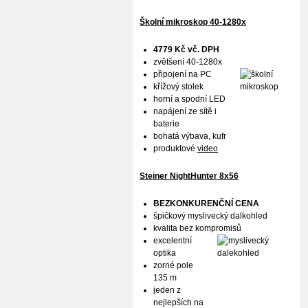
Školní mikroskop 40-1280x
4779 Kč vč. DPH
zvětšení 40-1280x
připojení na PC
křížový stolek
horní a spodní LED
napájení ze sítě i
baterie
bohatá výbava, kufr
produktové
video
Steiner NightHunter 8x56
BEZKONKURENČNÍ CENA
špičkový myslivecký dalkohled
kvalita bez kompromisů
excelentní
optika
zorné pole
135 m
jeden z
nejlepších na