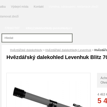
latba
Výdejní místa
Kontakt
Výměna, odstoupení, reklamace zboží
lamovat zboží
770167707
info(@)dalekohledy-puskohledy.cz
Hvězdářské dalekohledy
>
Hvězdářské dalekohledy Levenhuk
>
Hvězdářs
Hvězdářský dalekohled Levenhuk Blitz 
Achr
Ohni
4 463
5 