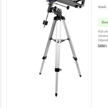
Kusů:
Dos
Kód zbo
Výrobce
Odpově
Sdílet
|