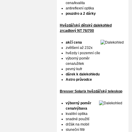
cena/kvalita
antireflexní optika
pouzdro a 2 dárky
Hvězdářský dětský dalekohled
zrcadlový NT 76/700
akčí cena
zvětšení až 232x
hvězdy i pozemní cíle
výborný poměr
cena/užitek
pevný kufr
dárek k dalekohledu
Astro průvodce
Bresser Solarix hvězdářský teleskop
výborný poměr
cena/výbava
kvalitní optika
snadné použití
držák na mobil
sluneční filtr