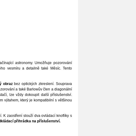
ačínající astronomy. Umožňuje pozorování
kého vesmíru a detailně také Měsíc. Tento
ý obraz
bez optických zkreslení. Souprava
ozorování a také Barlowův člen a diagonální
ačí, lze vždy dokoupit další příslušenství.
 výtahem, který je kompatibilní s většinou
 K zaostření slouží dva ovládací knoflíky s
dkládací přihrádka na příslušenství.