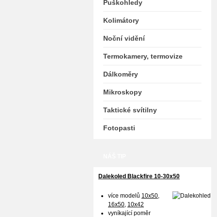
Puškohledy
Kolimátory
Noční vidění
Termokamery, termovize
Dálkoměry
Mikroskopy
Taktické svítilny
Fotopasti
NÁŠ TIP
Dalekoled Blackfire
10-30x50
více modelů
10x50
,
16x50,
10x42
vyníkající poměr