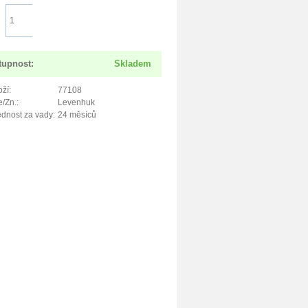
Do košíku
tupnost:
Skladem
ží:
77108
/Zn.:
Levenhuk
dnost za vady:
24 měsíců