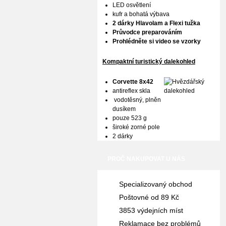
LED osvětlení
kufr a bohatá výbava
2 dárky Hlavolam a Flexi tužka
Průvodce preparováním
Prohlédněte si video se vzorky
Kompaktní turistický dalekohled
Corvette 8x42
antireflex skla
vodotěsný, plněn
dusíkem
pouze 523 g
široké zorné pole
2 dárky
PROČ NAKUPOVAT U NÁS
Specializovaný obchod
Poštovné od 89 Kč
3853 výdejních míst
Reklamace bez problémů