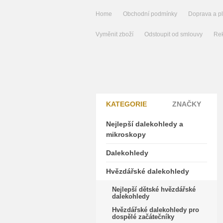
Home
Obchodní podmínky
Doprava a p
Vyměnit zboží
Odstoupit od smlouvy
Rek
KATEGORIE
ZNAČKY
Nejlepší dalekohledy a
mikroskopy
Dalekohledy
Hvězdářské dalekohledy
Nejlepší dětské hvězdářské
dalekohledy
Hvězdářské dalekohledy pro
dospělé začátečníky