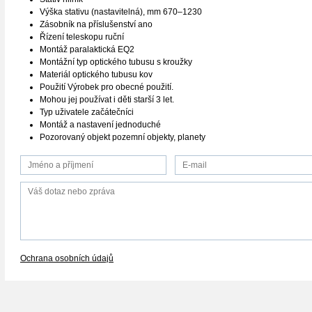
Výška stativu (nastavitelná), mm 670–1230
Zásobník na příslušenství ano
Řízení teleskopu ruční
Montáž paralaktická EQ2
Montážní typ optického tubusu s kroužky
Materiál optického tubusu kov
Použití Výrobek pro obecné použití.
Mohou jej používat i děti starší 3 let.
Typ uživatele začátečníci
Montáž a nastavení jednoduché
Pozorovaný objekt pozemní objekty, planety
Ochrana osobních údajů