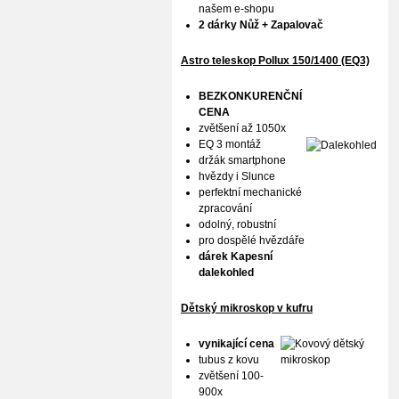
našem e-shopu
2 dárky Nůž + Zapalovač
Astro teleskop Pollux
150/1400 (EQ3)
BEZKONKURENČNÍ
CENA
zvětšení až 1050x
EQ 3 montáž
držák smartphone
hvězdy i Slunce
perfektní mechanické
zpracování
odolný, robustní
pro dospělé hvězdáře
dárek Kapesní
dalekohled
Dětský mikroskop v kufru
vynikající cena
tubus z kovu
zvětšení 100-
900x