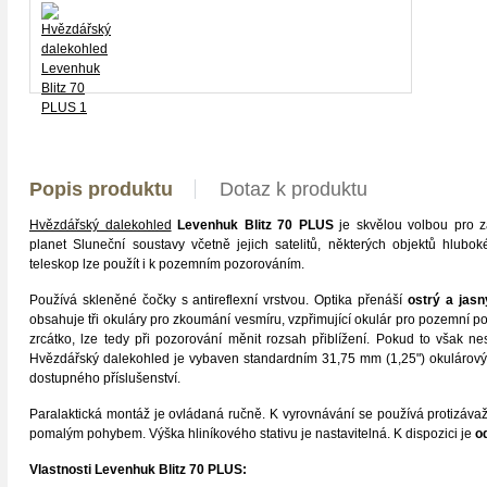
Popis produktu
Dotaz k produktu
Hvězdářský dalekohled
Levenhuk Blitz 70 PLUS
je skvělou volbou pro z
planet Sluneční soustavy včetně jejich satelitů, některých objektů hlubo
teleskop lze použít i k pozemním pozorováním.
Používá skleněné čočky s antireflexní vrstvou. Optika přenáší
ostrý a jasn
obsahuje tři okuláry pro zkoumání vesmíru, vzpřimující okulár pro pozemní p
zrcátko, lze tedy při pozorování měnit rozsah přiblížení. Pokud to však nest
Hvězdářský dalekohled je vybaven standardním 31,75 mm (1,25") okulárovým
dostupného příslušenství.
Paralaktická montáž je ovládaná ručně. K vyrovnávání se používá protizávaží.
pomalým pohybem. Výška hliníkového stativu je nastavitelná. K dispozici je
o
Vlastnosti
Levenhuk Blitz 70 PLUS
: