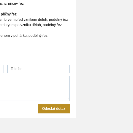
chy, příčný řez
 příčný řez
s embryem před vznikem děloh, podélný řez
 embryem po vzniku děloh, podélný řez
upenem v pohárku, podélný řez
Odeslat dotaz