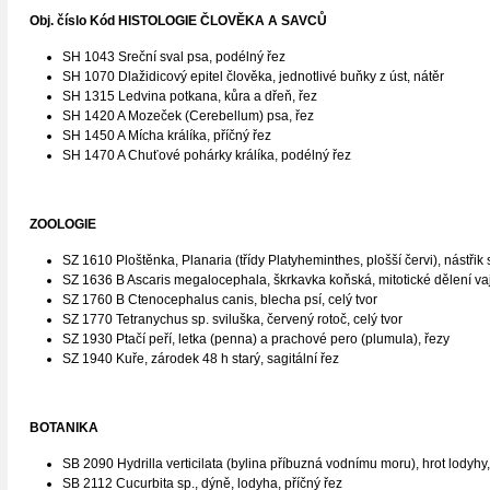
Obj. číslo Kód HISTOLOGIE ČLOVĚKA A SAVCŮ
SH 1043 Sreční sval psa, podélný řez
SH 1070 Dlažidicový epitel člověka, jednotlivé buňky z úst, nátěr
SH 1315 Ledvina potkana, kůra a dřeň, řez
SH 1420 A Mozeček (Cerebellum) psa, řez
SH 1450 A Mícha králíka, příčný řez
SH 1470 A Chuťové pohárky králíka, podélný řez
ZOOLOGIE
SZ 1610 Ploštěnka, Planaria (třídy Platyheminthes, plošší červi), nástřik s
SZ 1636 B Ascaris megalocephala, škrkavka koňská, mitotické dělení v
SZ 1760 B Ctenocephalus canis, blecha psí, celý tvor
SZ 1770 Tetranychus sp. sviluška, červený rotoč, celý tvor
SZ 1930 Ptačí peří, letka (penna) a prachové pero (plumula), řezy
SZ 1940 Kuře, zárodek 48 h starý, sagitální řez
BOTANIKA
SB 2090 Hydrilla verticilata (bylina příbuzná vodnímu moru), hrot lodyhy
SB 2112 Cucurbita sp., dýně, lodyha, příčný řez