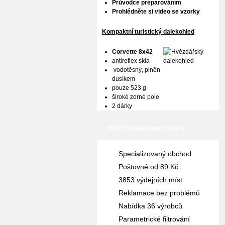
Průvodce preparováním
Prohlédněte si video se vzorky
Kompaktní turistický dalekohled
Corvette 8x42
antireflex skla
vodotěsný, plněn
dusíkem
pouze 523 g
široké zorné pole
2 dárky
PROČ NAKUPOVAT U NÁS
Specializovaný obchod
Poštovné od 89 Kč
3853 výdejních míst
Reklamace bez problémů
Nabídka 36 výrobců
Parametrické filtrování