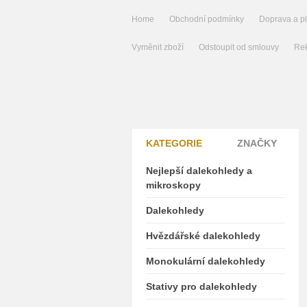
Home
Obchodní podmínky
Doprava a p
Vyměnit zboží
Odstoupit od smlouvy
Rek
KATEGORIE
ZNAČKY
Nejlepší dalekohledy a
mikroskopy
Dalekohledy
Hvězdářské dalekohledy
Monokulární dalekohledy
Stativy pro dalekohledy