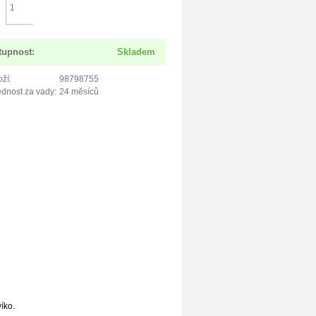
Do košíku
tupnost:
Skladem
ží:
98798755
dnost za vady:
24 měsíců
íko.