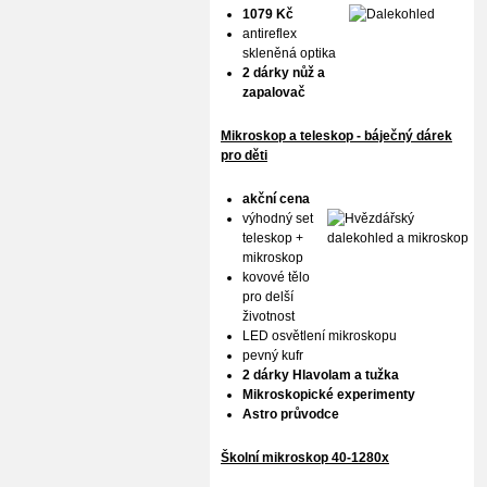
1079 Kč
antireflex
skleněná optika
2 dárky nůž a
zapalovač
Mikroskop a teleskop - báječný dárek
pro děti
akční cena
výhodný set
teleskop +
mikroskop
kovové tělo
pro delší
životnost
LED osvětlení mikroskopu
pevný kufr
2 dárky Hlavolam a tužka
Mikroskopické experimenty
Astro průvodce
Školní mikroskop 40-1280x