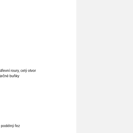
třevní roury, celý otvor
aječné buňky
, podélný řez