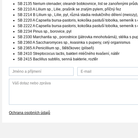
SB 2135 Nerium olenader, oleandr bobkovnice, list se zanořenými průdu
SB 2210 A Lilium sp., Lilie, prašník se zralým pylem, příčný řez
SB 2214 B Lilium sp., Lilie, pyl, různá stadia redukčního dělení (meiozy),
SB 2220 A Capsella bursa-pastoris, kokoška pastuší tobolka, semeník 
SB 2222 A Capsella bursa-pastoris, kokoška pastuší tobolka, semeník s
SB 2234 Pinus sp., borovice, pyl
SB 2330 Marchantia sp., porostnice (játrovka mnohotvárná), stélka s p
SB 2360 A Saccharomyces sp., kvasinka s pupeny, celý organismus
SB 2365 A Penicillium sp., štětičkovec (plíseň)
SB 2410 Streptococus lactis, bakteri mléčného kvašení, nátěr
SB 2415 Baclillus subtilis, senná bakterie, roztěr
Ochrana osobních údajů