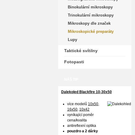
Binokulární mikroskopy
Trinokulární mikroskopy
Mikroskopy dle značek
Mikroskopické preparáty
Lupy
Taktické svítilny
Fotopasti
NÁŠ TIP
Dalekoled Blackfire
10-30x50
více modelů
10x50
,
16x50,
10x42
vyníkající poměr
cena/kvalita
antireflexní optika
pouzdro a 2 dárky