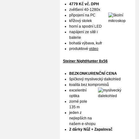
4779 Kč vč. DPH
zvětšení 40-1280x
připojení na PC
křížový stolek
horní a spodní LED
napájení ze sítě i
baterie
bohatá výbava, kufr
produktové
video
Steiner NightHunter 8x56
BEZKONKURENČNÍ CENA
špičkový myslivecký dalkohled
kvalita bez kompromisů
excelentní
optika
zorné pole
135 m
jeden z
nejlepších na
našem e-shopu
2 dárky Nůž + Zapalovač