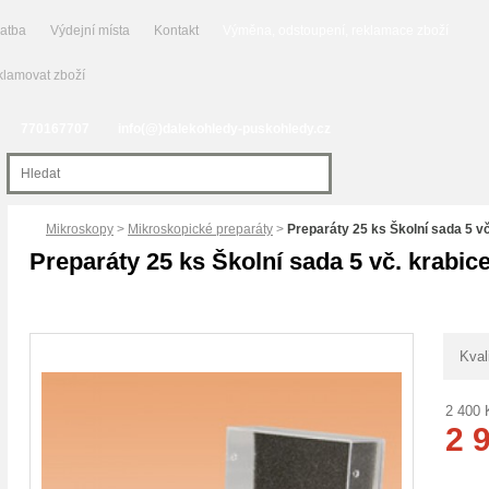
latba
Výdejní místa
Kontakt
Výměna, odstoupení, reklamace zboží
lamovat zboží
770167707
info(@)dalekohledy-puskohledy.cz
Mikroskopy
>
Mikroskopické preparáty
>
Preparáty 25 ks Školní sada 5 vč
Preparáty 25 ks Školní sada 5 vč. krabic
Kval
2 400
2 