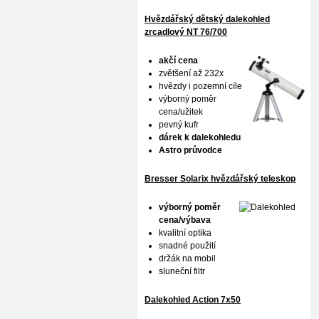
Hvězdářský dětský dalekohled
zrcadlový NT 76/700
akčí cena
zvětšení až 232x
hvězdy i pozemní cíle
výborný poměr
cena/užitek
pevný kufr
dárek k dalekohledu
Astro průvodce
Bresser Solarix hvězdářský teleskop
výborný poměr
cena/výbava
kvalitní optika
snadné použití
držák na mobil
sluneční filtr
Dalekohled Action 7x50