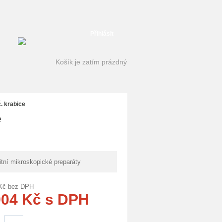
Přihlásit
Košík je zatím prázdný
. krabice
e
itní mikroskopické preparáty
Kč
bez DPH
904
Kč
s DPH