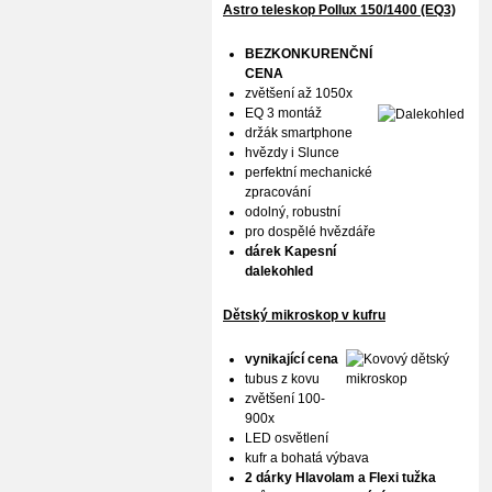
Astro teleskop Pollux
150/1400 (EQ3)
BEZKONKURENČNÍ
CENA
zvětšení až 1050x
EQ 3 montáž
držák smartphone
hvězdy i Slunce
perfektní mechanické
zpracování
odolný, robustní
pro dospělé hvězdáře
dárek Kapesní
dalekohled
Dětský mikroskop v kufru
vynikající cena
tubus z kovu
zvětšení 100-
900x
LED osvětlení
kufr a bohatá výbava
2 dárky Hlavolam a Flexi tužka