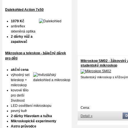
Dalekohled Action 7x50
1079 Kč
antireflex
skleněná optika
2 dárky nůž a
zapalovač
Mikroskop a teleskop - báječný dárek
pro děti
Mikroskop SM02 - žákovský 
studentský mikroskop
akční cena
Doprav
výhodný set
Studentský mikroskop s křížovým
teleskop +
mikroskop
kovové tělo
pro delší
životnost
LED osvětlení mikroskopu
Cena:
pevný kufr
D
2 dárky Hlavolam a tužka
Detail »
Mikroskopické experimenty
Astro průvodce