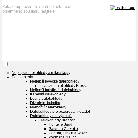
Zákaz kopírování textu či obrázku bez
písemného souhlasu majitele.
Nejlepší dalekohledy a mikroskopy
Dalekohledy
Nejlepší lovecké dalekohledy
Lovecké dalekohledy Bresser
Nejlepší turistické dalekohledy
Kapesní dalekohledy
Levné dalekohledy
Divadelní kukátka
Námořní dalekohledy
Dalekohledy pro pozorování letadel
Dalekohledy dle výrobců
Dalekohledy Bresser
Hunter a Jagd
Saturn a Corvette
Condor, Pirsch a Wave
Zoomar a Nautic