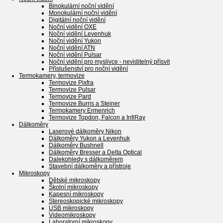
Binokulární noční vidění
Monokulární noční vidění
Digitální noční vidění
Noční vidění OXE
Noční vidění Levenhuk
Noční vidění Yukon
Noční vidění ATN
Noční vidění Pulsar
Noční vidění pro myslivce - neviditelný přísvit
Příslušenství pro noční vidění
Termokamery, termovize
Termovize Pixfra
Termovize Pulsar
Termovize Pard
Termovize Burris a Steiner
Termokamery Ermenrich
Termovize Topdon, Falcon a InfiRay
Dálkoměry
Laserové dálkoměry Nikon
Dálkoměry Yukon a Levenhuk
Dálkoměry Bushnell
Dálkoměry Bresser a Delta Optical
Dalekohledy s dálkoměrem
Stavební dálkoměry a přístroje
Mikroskopy
Dětské mikroskopy
Školní mikroskopy
Kapesní mikroskopy
Stereoskopické mikroskopy
USB mikroskopy
Videomikroskopy
Laboratorní mikroskopy