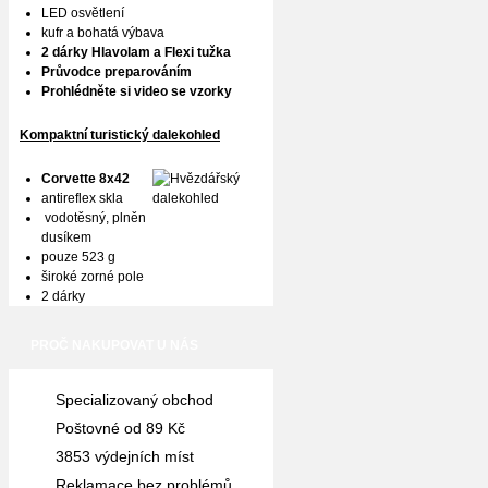
LED osvětlení
kufr a bohatá výbava
2 dárky Hlavolam a Flexi tužka
Průvodce preparováním
Prohlédněte si video se vzorky
Kompaktní turistický dalekohled
Corvette 8x42
antireflex skla
vodotěsný, plněn
dusíkem
pouze 523 g
široké zorné pole
2 dárky
PROČ NAKUPOVAT U NÁS
Specializovaný obchod
Poštovné od 89 Kč
3853 výdejních míst
Reklamace bez problémů