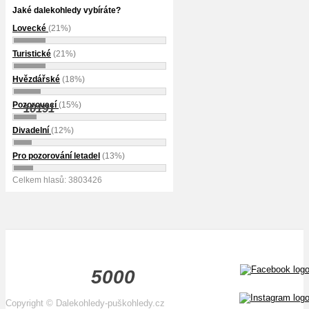
Jaké dalekohledy vybíráte?
Lovecké
(21%)
Turistické
(21%)
Hvězdářské
(18%)
Pozorovací
(15%)
10191
Divadelní
(12%)
Pro pozorování letadel
(13%)
Celkem hlasů: 3803426
5000
Copyright
©
Dalekohledy-puškohledy.cz