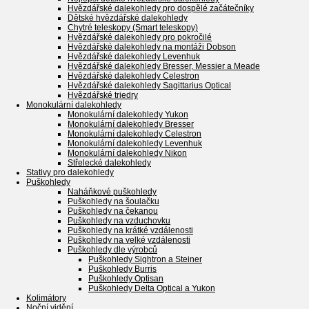
Hvězdářské dalekohledy pro dospělé začátečníky
Dětské hvězdářské dalekohledy
Chytré teleskopy (Smart teleskopy)
Hvězdářské dalekohledy pro pokročilé
Hvězdářské dalekohledy na montáži Dobson
Hvězdářské dalekohledy Levenhuk
Hvězdářské dalekohledy Bresser, Messier a Meade
Hvězdářské dalekohledy Celestron
Hvězdářské dalekohledy Sagittarius Optical
Hvězdářské triedry
Monokulární dalekohledy
Monokulární dalekohledy Yukon
Monokulární dalekohledy Bresser
Monokulární dalekohledy Celestron
Monokulární dalekohledy Levenhuk
Monokulární dalekohledy Nikon
Střelecké dalekohledy
Stativy pro dalekohledy
Puškohledy
Naháňkové puškohledy
Puškohledy na šoulačku
Puškohledy na čekanou
Puškohledy na vzduchovku
Puškohledy na krátké vzdálenosti
Puškohledy na velké vzdálenosti
Puškohledy dle výrobců
Puškohledy Sightron a Steiner
Puškohledy Burris
Puškohledy Optisan
Puškohledy Delta Optical a Yukon
Kolimátory
Noční vidění