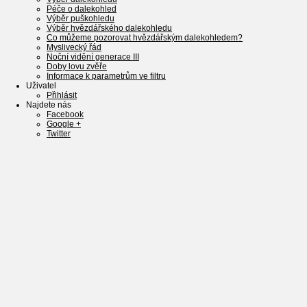
Péče o dalekohled
Výběr puškohledu
Výběr hvězdářského dalekohledu
Co můžeme pozorovat hvězdářským dalekohledem?
Myslivecký řád
Noční vidění generace III
Doby lovu zvěře
Informace k parametrům ve filtru
Uživatel
Přihlásit
Najdete nás
Facebook
Google +
Twitter