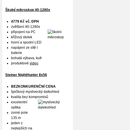
Školní mikroskop 40-1280x
4779 Kč vč. DPH
zvětšení 40-1280x
připojení na PC
křížový stolek
horní a spodní LED
napájení ze sítě i
baterie
bohatá výbava, kufr
produktové
video
Steiner NightHunter 8x56
BEZKONKURENČNÍ CENA
špičkový myslivecký dalkohled
kvalita bez kompromisů
excelentní
optika
zorné pole
135 m
jeden z
nejlepších na