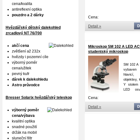
cena/kvalita
antireflexní optika
pouzdro a 2 dárky
Cena:
D
Detail »
Hvězdářský dětský dalekohled
zrcadlový NT 76/700
akčí cena
Mikroskop SM 102 A LED AC
zvětšení až 232x
studentský mikroskop
hvězdy i pozemní cíle
Doprava
výborný poměr
SM 102 A 
cena/užitek
vybaven b
pevný kufr
hlavicí
dárek k dalekohledu
objektivy,
Y stolem 
Astro průvodce
LED osv
vysokou sv
Bresser Solarix hvězdářský teleskop
Cena:
D
Detail »
výborný poměr
cena/výbava
kvalitní optika
snadné použití
držák na mobil
sluneční filtr