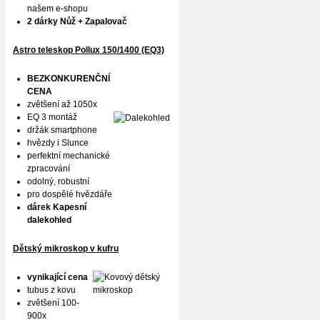
našem e-shopu
2 dárky Nůž + Zapalovač
Astro teleskop Pollux
150/1400 (EQ3)
BEZKONKURENČNÍ
CENA
zvětšení až 1050x
EQ 3 montáž
držák smartphone
hvězdy i Slunce
perfektní mechanické
zpracování
odolný, robustní
pro dospělé hvězdáře
dárek Kapesní
dalekohled
Dětský mikroskop v kufru
vynikající cena
tubus z kovu
zvětšení 100-
900x