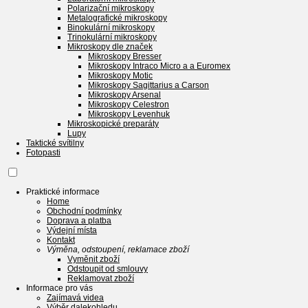
Polarizační mikroskopy
Metalografické mikroskopy
Binokulární mikroskopy
Trinokulární mikroskopy
Mikroskopy dle značek
Mikroskopy Bresser
Mikroskopy Intraco Micro a a Euromex
Mikroskopy Motic
Mikroskopy Sagittarius a Carson
Mikroskopy Arsenal
Mikroskopy Celestron
Mikroskopy Levenhuk
Mikroskopické preparáty
Lupy
Taktické svítilny
Fotopasti
Praktické informace
Home
Obchodní podmínky
Doprava a platba
Výdejní místa
Kontakt
Výměna, odstoupení, reklamace zboží
Vyměnit zboží
Odstoupit od smlouvy
Reklamovat zboží
Informace pro vás
Zajímavá videa
Výběr dalekohledu