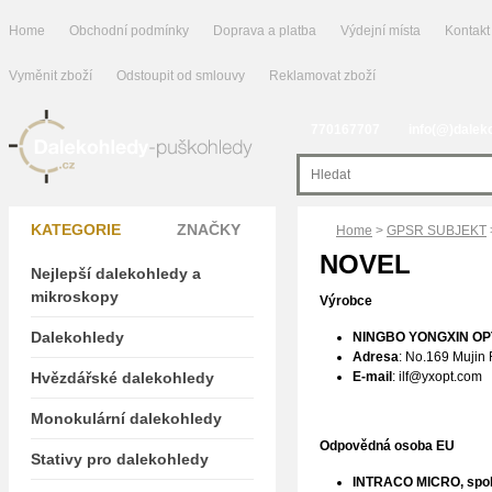
Home
Obchodní podmínky
Doprava a platba
Výdejní místa
Kontakt
Vyměnit zboží
Odstoupit od smlouvy
Reklamovat zboží
770167707
info(@)dalek
KATEGORIE
ZNAČKY
Home
>
GPSR SUBJEKT
NOVEL
Nejlepší dalekohledy a
mikroskopy
Výrobce
Dalekohledy
NINGBO YONGXIN OPT
Adresa
: No.169 Mujin 
Hvězdářské dalekohledy
E-mail
:
ilf@yxopt.com
Monokulární dalekohledy
Odpovědná osoba EU
Stativy pro dalekohledy
INTRACO MICRO, spol. 