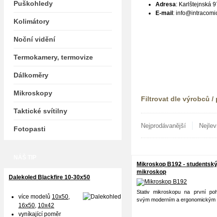
Puškohledy
Adresa
: Karlštejnská 
E-mail
:
info
@intracomic
Kolimátory
Noční vidění
Termokamery, termovize
Dálkoměry
Mikroskopy
Filtrovat dle výrobců /
Taktické svítilny
|
Nejprodávanější
Nejlev
Fotopasti
NÁŠ TIP
Mikroskop B192 - studentsk
mikroskop
Dalekoled Blackfire
10-30x50
Doprava
Stativ mikroskopu na první po
více modelů
10x50
,
svým moderním a ergonomickým 
16x50,
10x42
vyníkající poměr