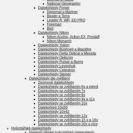
National Geographic
Dalekohledy Fomei
Diplomat a Mariner
Beater a Terra
Leader R, WR, ED PRO
Foreman
Bird
Dalekohledy Nikon
Nikon Aculon, Action EX, Prostaff
Nikon Monarch
Dalekohledy Yukon
Dalekohledy Bushnell a Blackfire
Dalekohledy Delta Optical a Meopta
Dalekohledy Opticron
Dalekohledy Pulsar a Burris
Dalekohledy Levenhuk
Dalekohledy Celestron
Dalekohledy Steiner
Dalekohledy dle zvětšení
Zoomové dalekohledy
Dalekohledy se zvětšením 6x a méně
Dalekohledy se zvětšením 7x
Dalekohledy se zvětšením 8x
Dalekohledy se zvětšením 9x a 11x
Dalekohledy se zvětšením 10x
Dalekohled 10x50
Dalekohledy 10x42
Dalekohledy se zvětšením 12x
Dalekohledy se zvětšením 15 x a 16x
Dalekohledy se zvětšením 20x a více
Hvězdářské dalekohledy
Nejlepší dětské hvězdářské dalekohledy