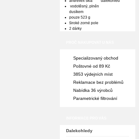
antireflex skla
vodotěsný, plněn
dusíkem
pouze 523 g
široké zorné pole
2 dárky
PROČ NAKUPOVAT U NÁS
Specializovaný obchod
Poštovné od 89 Kč
3853 výdejních míst
Reklamace bez problémů
Nabídka 36 výrobců
Parametrické filtrování
INFORMACE PRO VÁS
Dalekohledy