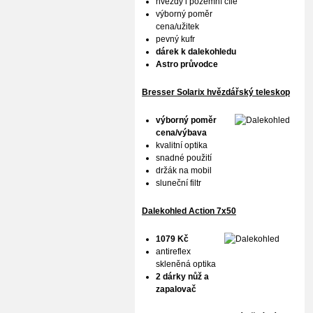
hvězdy i pozemní cíle
výborný poměr
cena/užitek
pevný kufr
dárek k dalekohledu
Astro průvodce
Bresser Solarix hvězdářský teleskop
výborný poměr
cena/výbava
kvalitní optika
snadné použití
držák na mobil
sluneční filtr
Dalekohled Action 7x50
1079 Kč
antireflex
skleněná optika
2 dárky nůž a
zapalovač