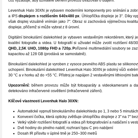
což vyžaduje, aby uživatelé během provozu uvažovali o utajení.
Levenhuk Halo 30XN je vybaven moderními komponenty pro snímání a zobr
a IPS
displejem s rozlišením 640x480 px
. Úhlopříčka displeje je 3". Díky vy
však displej vizuálně vnímán jako 7". Obraz si zachovává výjimečnou kvalitu, 
displeje, přičemž si může vybrat z 8 úrovní.
Digitální binokulární dalekohled je vybaven vestavěným rekordérem, který
kvalitní fotografie a videa. U fotografií si uživatel může zvolit rozlišení 4
QHD, 2,5K UHD, 1080p FHD a 720p. P
ořízené multimediální soubory se z
kapacitou až 128 GB (prodává se samostatně).
Binokulární dalekohled je vyroben z vysoce pevného ABS plastu se silikonov
uchopení. Binokulární dalekohled Levenhuk Halo 30XN je odolný vůči extrémn
30 °C a v horku až do +55 °C. Přístroj je napájen 2 vestavěnými lithiovými ba
Upozornění:
během provozu může být fotoaparáty a videokamerami a dalš
detekováno infračervené osvětlení (infračervené záření).
Klíčové vlastnosti
Levenhuk Halo 30XN
:
Automatické vypnutí binokulárního dalekohledu po 1, 3 nebo 5 minutách n
Konvexní čočka, která opticky zvětšuje úhlopříčku displeje z 3" na 7" bez
Velký výběr rozlišení fotografií a videa při fotografování a natáčení s v
Dvě hodiny do plného nabití; rozhraní typu C pro nabíjení
Dosah IR přísvitu v úplné tmě je 250–300 metrů