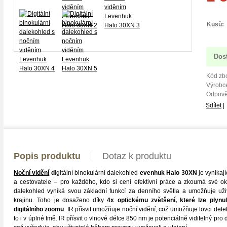
Kusů:
Dos
Kód zbo
Výrobce
Odpově
Sdílet
|
Popis produktu
Dotaz k produktu
Noční vidění
d
igitální binokulární dalekohled
evenhuk Halo 30XN
je vynikaj
a cestovatele – pro každého, kdo si cení efektivní práce a zkoumá své oko
dalekohled vyniká svou základní funkcí za denního světla a umožňuje uživ
krajinu. Toho je dosaženo díky
4x optickému zvětšení, které lze plyn
digitálního zoomu
. IR přísvit umožňuje noční vidění, což umožňuje lovci det
to i v úplné tmě. IR přísvit o vlnové délce 850 nm je potenciálně viditelný pro 