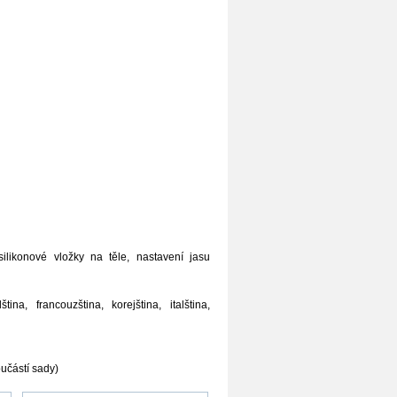
 silikonové vložky na těle, nastavení jasu
ina, francouzština, korejština, italština,
oučástí sady)