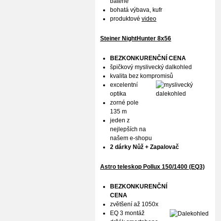
baterie
bohatá výbava, kufr
produktové
video
Steiner NightHunter 8x56
BEZKONKURENČNÍ CENA
špičkový myslivecký dalkohled
kvalita bez kompromisů
excelentní
optika
zorné pole
135 m
jeden z
nejlepších na
našem e-shopu
2 dárky Nůž + Zapalovač
Astro teleskop Pollux
150/1400 (EQ3)
BEZKONKURENČNÍ
CENA
zvětšení až 1050x
EQ 3 montáž