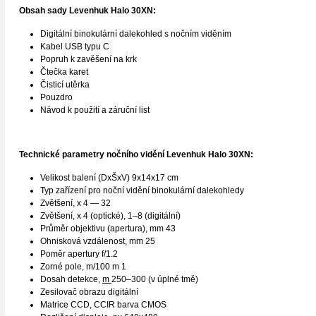
Obsah sady
Levenhuk Halo 30XN
:
Digitální binokulární dalekohled s nočním viděním
Kabel USB typu C
Popruh k zavěšení na krk
Čtečka karet
Čisticí utěrka
Pouzdro
Návod k použití a záruční list
Technické parametry nočního vidění
Levenhuk Halo 30XN
:
Velikost balení (DxŠxV) 9x14x17 cm
Typ zařízení pro noční vidění binokulární dalekohledy
Zvětšení, x 4 — 32
Zvětšení, x 4 (optické), 1–8 (digitální)
Průměr objektivu (apertura), mm 43
Ohnisková vzdálenost, mm 25
Poměr apertury f/1.2
Zorné pole, m/100 m 1
Dosah detekce,
m
250–300 (v úplné tmě)
Zesilovač obrazu digitální
Matrice CCD, CCIR barva CMOS