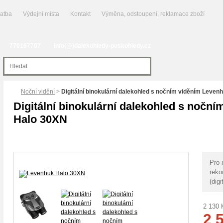
latba
Výdejní místa
Kontakt
Výměna, odstoupení, reklamace zboží
770167707
info(@)dalekohledy-puskohledy.cz
Noční vidění
>
Digitální binokulární dalekohled s nočním viděním Leve
Digitální binokulární dalekohled s nočn
Halo 30XN
Pro 
reko
(dig
2 130
2 