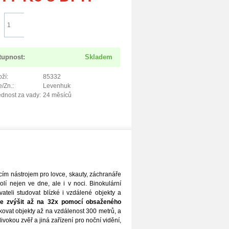
Do košíku
tupnost:
Skladem
ží:
85332
/Zn.:
Levenhuk
dnost za vady:
24 měsíců
ícím nástrojem pro lovce, skauty, záchranáře
lí nejen ve dne, ale i v noci. Binokulární
ateli studovat blízké i vzdálené objekty a
ule zvýšit až na 32x pomocí obsaženého
ekovat objekty až na vzdálenost 300 metrů, a
divokou zvěř a jiná zařízení pro noční vidění,