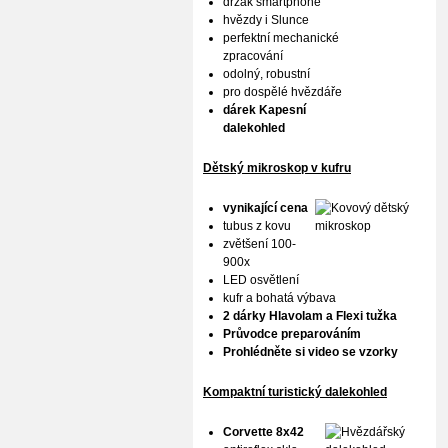
držák smartphone
hvězdy i Slunce
perfektní mechanické
zpracování
odolný, robustní
pro dospělé hvězdáře
dárek Kapesní
dalekohled
Dětský mikroskop v kufru
vynikající cena
tubus z kovu
zvětšení 100-
900x
LED osvětlení
kufr a bohatá výbava
2 dárky Hlavolam a Flexi tužka
Průvodce preparováním
Prohlédněte si video se vzorky
Kompaktní turistický dalekohled
Corvette 8x42