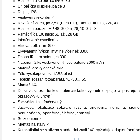
Rozlišení displeje, px 640x480
Úhlopříčka displeje, palce 3
Displej IPS
Vestavěný rekordér
✓
Rozlišení videa, px 2,5K (Ultra HD), 1080 (Full HD), 720, 4K
Rozlišení obrazu, MP 48, 30, 25, 20, 10, 8, 5, 3
Paměť třída 10, microSD až 128 GB
Infračervené osvětlení
✓
Vlnová délka, nm 850
Ekvivalentní výkon, mW, ne více než 3000
Dosah IR iluminátoru, m 300
Napájení 2 ks vestavěné lithiové baterie 2000 mAh
Materiál optiky optické sklo
Tělo vysokopevnostní ABS plast
Teplotní rozsah fotoaparátu, °C -30...+55
Montáž 1/4
Další vlastnosti funkce automatického vypnutí displeje a přístroje,
obrazovky (8 úrovní)
S osvětlením infračervený
Jazyková lokalizace software ruština, angličtina, němčina, španělšt
portugalština, japonština, čínština, arabský
Se zoomem
✓
Montáž na stativ
✓
Kompatibilní se stativem standardní závit 1/4", vyžaduje adaptér (není s