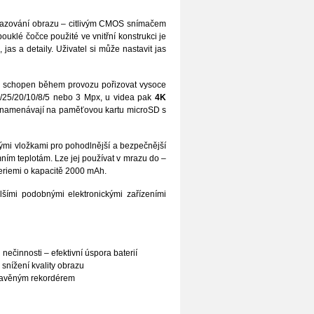
azování obrazu – citlivým CMOS snímačem
pouklé čočce použité ve vnitřní konstrukci je
jas a detaily. Uživatel si může nastavit jas
 je schopen během provozu pořizovat vysoce
8/30/25/20/10/8/5 nebo 3 Mpx, u videa pak
4K
aznamenávají na paměťovou kartu microSD s
ými vložkami pro pohodlnější a bezpečnější
ím teplotám. Lze jej používat v mrazu do –
teriemi o kapacitě 2000 mAh.
ími podobnými elektronickými zařízeními
ečinnosti – efektivní úspora baterií
 snížení kvality obrazu
estavěným rekordérem