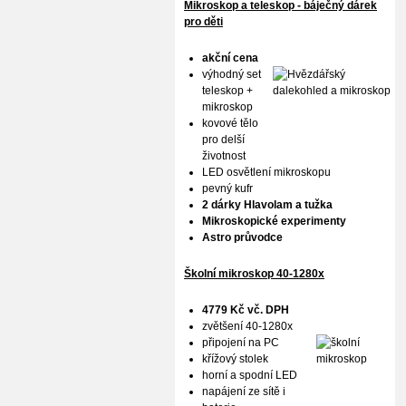
Mikroskop a teleskop - báječný dárek
pro děti
akční cena
výhodný set
teleskop +
mikroskop
kovové tělo
pro delší
životnost
LED osvětlení mikroskopu
pevný kufr
2 dárky Hlavolam a tužka
Mikroskopické experimenty
Astro průvodce
Školní mikroskop 40-1280x
4779 Kč vč. DPH
zvětšení 40-1280x
připojení na PC
křížový stolek
horní a spodní LED
napájení ze sítě i