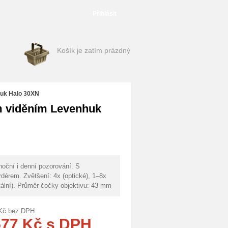
Přihlásit
Košík je zatím prázdný
nhuk Halo 30XN
ím viděním Levenhuk
noční i denní pozorování. S
rdérem. Zvětšení: 4x (optické), 1–8x
itální). Průměr čočky objektivu: 43 mm
Kč
bez DPH
577
Kč
s DPH