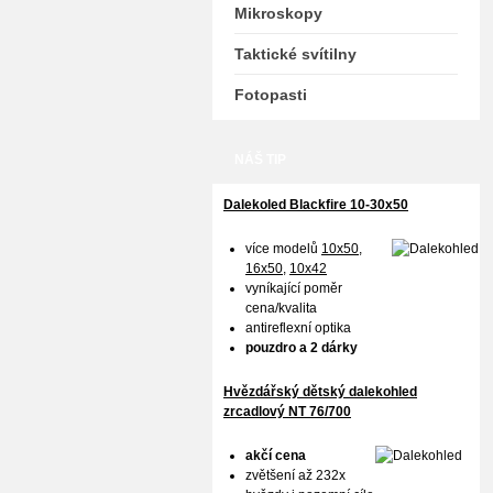
Mikroskopy
Taktické svítilny
Fotopasti
NÁŠ TIP
Dalekoled Blackfire
10-30x50
více modelů
10x50
,
16x50,
10x42
vyníkající poměr
cena/kvalita
antireflexní optika
pouzdro a 2 dárky
Hvězdářský dětský dalekohled
zrcadlový NT 76/700
akčí cena
zvětšení až 232x