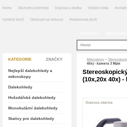
Home
Obchodní podmínky
Doprava a platba
Výdejní místa
Kontakt
Vyměnit zboží
Odstoupit od smlouvy
Reklamovat zboží
770167707
info(@)dalek
KATEGORIE
ZNAČKY
Mikroskopy
>
Stereoskopi
40x) - kamera 3 Mpix
Nejlepší dalekohledy a
Stereoskopick
mikroskopy
(10x,20x 40x) -
Dalekohledy
Hvězdářské dalekohledy
Doprava zdarma
Monokulární dalekohledy
Stativy pro dalekohledy