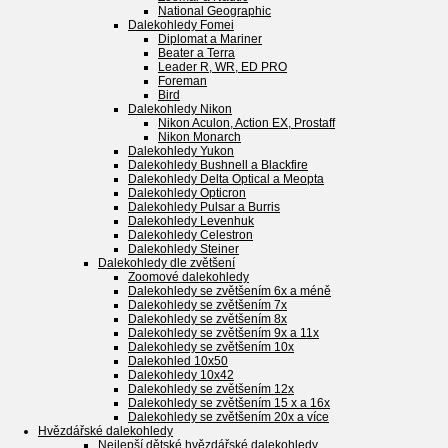
National Geographic
Dalekohledy Fomei
Diplomat a Mariner
Beater a Terra
Leader R, WR, ED PRO
Foreman
Bird
Dalekohledy Nikon
Nikon Aculon, Action EX, Prostaff
Nikon Monarch
Dalekohledy Yukon
Dalekohledy Bushnell a Blackfire
Dalekohledy Delta Optical a Meopta
Dalekohledy Opticron
Dalekohledy Pulsar a Burris
Dalekohledy Levenhuk
Dalekohledy Celestron
Dalekohledy Steiner
Dalekohledy dle zvětšení
Zoomové dalekohledy
Dalekohledy se zvětšením 6x a méně
Dalekohledy se zvětšením 7x
Dalekohledy se zvětšením 8x
Dalekohledy se zvětšením 9x a 11x
Dalekohledy se zvětšením 10x
Dalekohled 10x50
Dalekohledy 10x42
Dalekohledy se zvětšením 12x
Dalekohledy se zvětšením 15 x a 16x
Dalekohledy se zvětšením 20x a více
Hvězdářské dalekohledy
Nejlepší dětské hvězdářské dalekohledy