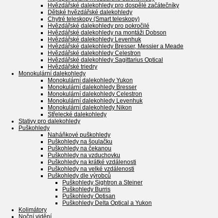
Hvězdářské dalekohledy pro dospělé začátečníky
Dětské hvězdářské dalekohledy
Chytré teleskopy (Smart teleskopy)
Hvězdářské dalekohledy pro pokročilé
Hvězdářské dalekohledy na montáži Dobson
Hvězdářské dalekohledy Levenhuk
Hvězdářské dalekohledy Bresser, Messier a Meade
Hvězdářské dalekohledy Celestron
Hvězdářské dalekohledy Sagittarius Optical
Hvězdářské triedry
Monokulární dalekohledy
Monokulární dalekohledy Yukon
Monokulární dalekohledy Bresser
Monokulární dalekohledy Celestron
Monokulární dalekohledy Levenhuk
Monokulární dalekohledy Nikon
Střelecké dalekohledy
Stativy pro dalekohledy
Puškohledy
Naháňkové puškohledy
Puškohledy na šoulačku
Puškohledy na čekanou
Puškohledy na vzduchovku
Puškohledy na krátké vzdálenosti
Puškohledy na velké vzdálenosti
Puškohledy dle výrobců
Puškohledy Sightron a Steiner
Puškohledy Burris
Puškohledy Optisan
Puškohledy Delta Optical a Yukon
Kolimátory
Noční vidění