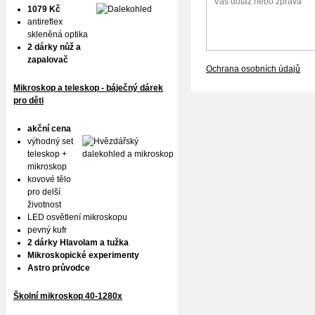
1079 Kč
antireflex
skleněná optika
2 dárky nůž a
zapalovač
Ochrana osobních údajů
Mikroskop a teleskop - báječný dárek
pro děti
akční cena
výhodný set
teleskop +
mikroskop
kovové tělo
pro delší
životnost
LED osvětlení mikroskopu
pevný kufr
2 dárky Hlavolam a tužka
Mikroskopické experimenty
Astro průvodce
Školní mikroskop 40-1280x