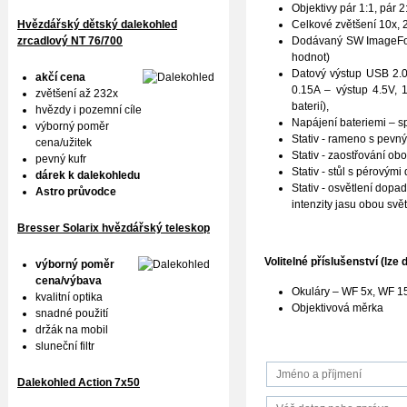
Objektivy pár 1:1, pár 2
Hvězdářský dětský dalekohled
Celkové zvětšení 10x, 
zrcadlový NT 76/700
Dodávaný SW ImageFocu
hodnot)
Datový výstup USB 2.0 
akčí cena
0.15A – výstup 4.5V, 1
zvětšení až 232x
baterií),
hvězdy i pozemní cíle
Napájení bateriemi – s
výborný poměr
Stativ - rameno s pev
cena/užitek
Stativ - zaostřování ob
pevný kufr
Stativ - stůl s pérovým
dárek k dalekohledu
Stativ - osvětlení dopa
Astro průvodce
intenzity jasu obou svět
Bresser Solarix hvězdářský teleskop
Volitelné příslušenství (lze 
výborný poměr
cena/výbava
Okuláry – WF 5x, WF 1
kvalitní optika
Objektivová měrka
snadné použití
držák na mobil
sluneční filtr
Dalekohled Action 7x50