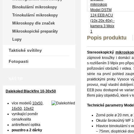
Binokulární mikroskopy
Trinokulární mikroskopy
Mikroskopy dle značek
Mikroskopické preparáty
Popis produktu
Lupy
Taktické svítilny
Stereoskopický
mikroskop
zájmové kroužky i domácí a
Fotopasti
s rozlišením 3 Mpix pro při
pořizování obrázků i videa.
série na první pohled zau
NÁŠ TIP
praktickými prvky. Vysoce v
provoz, mají vlastní dobíje
EEB jsou dostupné ve varian
Dalekoled Blackfire
10-30x50
třemi páry objektivů, které v
více modelů
10x50
,
Technické parametry Mode
16x50,
10x42
vyníkající poměr
Zorné pole ø 20 mm, ø
cena/kvalita
Okulár širokoúhlý WF 1
antireflexní optika
Hlavice binokulární s 
pouzdro a 2 dárky
– 75mm, dioptrické doo