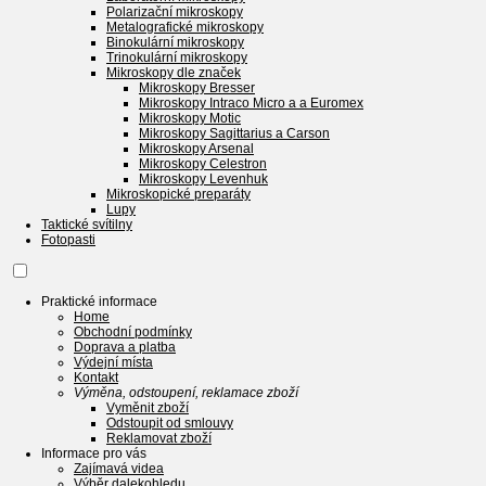
Polarizační mikroskopy
Metalografické mikroskopy
Binokulární mikroskopy
Trinokulární mikroskopy
Mikroskopy dle značek
Mikroskopy Bresser
Mikroskopy Intraco Micro a a Euromex
Mikroskopy Motic
Mikroskopy Sagittarius a Carson
Mikroskopy Arsenal
Mikroskopy Celestron
Mikroskopy Levenhuk
Mikroskopické preparáty
Lupy
Taktické svítilny
Fotopasti
Praktické informace
Home
Obchodní podmínky
Doprava a platba
Výdejní místa
Kontakt
Výměna, odstoupení, reklamace zboží
Vyměnit zboží
Odstoupit od smlouvy
Reklamovat zboží
Informace pro vás
Zajímavá videa
Výběr dalekohledu