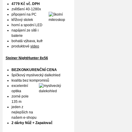
4779 Kč vč. DPH
zvětšení 40-1280x
připojení na PC
křížový stolek
horní a spodní LED
napájení ze sítě i
baterie
bohatá výbava, kufr
produktové
video
Steiner NightHunter 8x56
BEZKONKURENČNÍ CENA
špičkový myslivecký dalkohled
kvalita bez kompromisů
excelentní
optika
zorné pole
135 m
jeden z
nejlepších na
našem e-shopu
2 dárky Nůž + Zapalovač