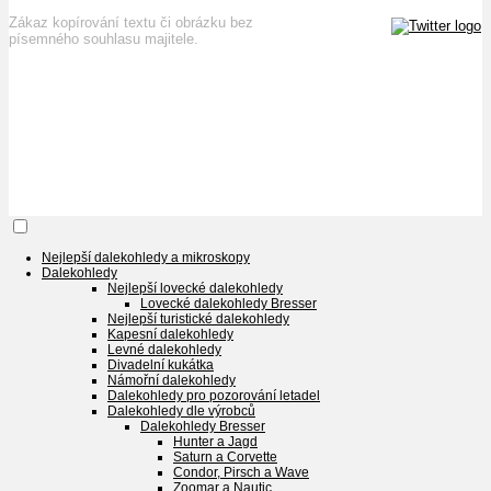
Zákaz kopírování textu či obrázku bez
písemného souhlasu majitele.
Nejlepší dalekohledy a mikroskopy
Dalekohledy
Nejlepší lovecké dalekohledy
Lovecké dalekohledy Bresser
Nejlepší turistické dalekohledy
Kapesní dalekohledy
Levné dalekohledy
Divadelní kukátka
Námořní dalekohledy
Dalekohledy pro pozorování letadel
Dalekohledy dle výrobců
Dalekohledy Bresser
Hunter a Jagd
Saturn a Corvette
Condor, Pirsch a Wave
Zoomar a Nautic