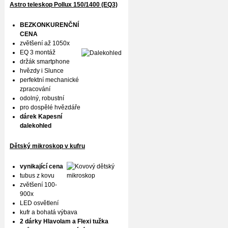
Astro teleskop Pollux
150/1400 (EQ3)
BEZKONKURENČNÍ
CENA
zvětšení až 1050x
EQ 3 montáž
držák smartphone
hvězdy i Slunce
perfektní mechanické
zpracování
odolný, robustní
pro dospělé hvězdáře
dárek Kapesní
dalekohled
Dětský mikroskop v kufru
vynikající cena
tubus z kovu
zvětšení 100-
900x
LED osvětlení
kufr a bohatá výbava
2 dárky Hlavolam a Flexi tužka