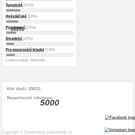
Turistické
(21%)
Hvězdářské
(18%)
Pozorovací
(15%)
10191
Divadelní
(12%)
Pro pozorování letadel
(13%)
Celkem hlasů: 3803342
Kód zboží: 250211
Bezpečnostní informace
5000
Copyright
©
Dalekohledy-puškohledy.cz