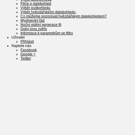
Péče o dalekohled
Výběr puškohledu
Výběr hvězdářského dalekohledu
Co můžeme pozorovat hvězdářským dalekohledem?
Myslivecký řád
Noční vidění generace III
Doby lovu zvěře
Informace k parametrům ve filtru
Uživatel
Přihlásit
Najdete nás
Facebook
Google +
Twitter