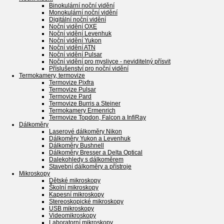
Binokulární noční vidění
Monokulární noční vidění
Digitální noční vidění
Noční vidění OXE
Noční vidění Levenhuk
Noční vidění Yukon
Noční vidění ATN
Noční vidění Pulsar
Noční vidění pro myslivce - neviditelný přísvit
Příslušenství pro noční vidění
Termokamery, termovize
Termovize Pixfra
Termovize Pulsar
Termovize Pard
Termovize Burris a Steiner
Termokamery Ermenrich
Termovize Topdon, Falcon a InfiRay
Dálkoměry
Laserové dálkoměry Nikon
Dálkoměry Yukon a Levenhuk
Dálkoměry Bushnell
Dálkoměry Bresser a Delta Optical
Dalekohledy s dálkoměrem
Stavební dálkoměry a přístroje
Mikroskopy
Dětské mikroskopy
Školní mikroskopy
Kapesní mikroskopy
Stereoskopické mikroskopy
USB mikroskopy
Videomikroskopy
Laboratorní mikroskopy