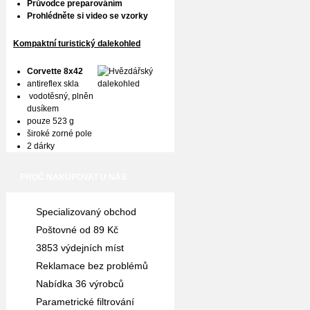
Průvodce preparováním
Prohlédněte si video se vzorky
Kompaktní turistický dalekohled
Corvette 8x42
antireflex skla
vodotěsný, plněn
dusíkem
pouze 523 g
široké zorné pole
2 dárky
PROČ NAKUPOVAT U NÁS
Specializovaný obchod
Poštovné od 89 Kč
3853 výdejních míst
Reklamace bez problémů
Nabídka 36 výrobců
Parametrické filtrování