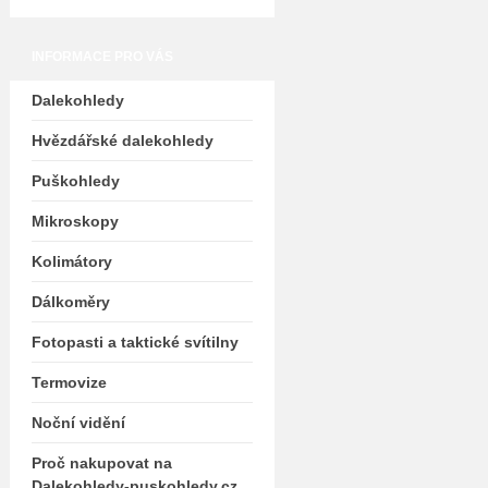
INFORMACE PRO VÁS
Dalekohledy
Hvězdářské dalekohledy
Puškohledy
Mikroskopy
Kolimátory
Dálkoměry
Fotopasti a taktické svítilny
Termovize
Noční vidění
Proč nakupovat na
Dalekohledy-puskohledy.cz