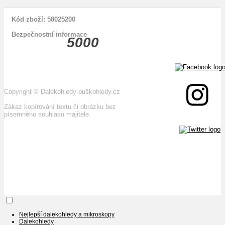
Kód zboží: 58025200
Bezpečnostní informace
5000
Copyright
©
Dalekohledy-puškohledy.cz
Zákaz kopírování textu či obrázku bez
písemného souhlasu majitele.
Nejlepší dalekohledy a mikroskopy
Dalekohledy