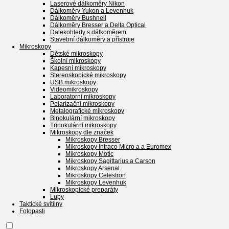
Laserové dálkoměry Nikon
Dálkoměry Yukon a Levenhuk
Dálkoměry Bushnell
Dálkoměry Bresser a Delta Optical
Dalekohledy s dálkoměrem
Stavební dálkoměry a přístroje
Mikroskopy
Dětské mikroskopy
Školní mikroskopy
Kapesní mikroskopy
Stereoskopické mikroskopy
USB mikroskopy
Videomikroskopy
Laboratorní mikroskopy
Polarizační mikroskopy
Metalografické mikroskopy
Binokulární mikroskopy
Trinokulární mikroskopy
Mikroskopy dle značek
Mikroskopy Bresser
Mikroskopy Intraco Micro a a Euromex
Mikroskopy Motic
Mikroskopy Sagittarius a Carson
Mikroskopy Arsenal
Mikroskopy Celestron
Mikroskopy Levenhuk
Mikroskopické preparáty
Lupy
Taktické svítilny
Fotopasti