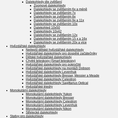
Dalekohledy dle zvětšení
Zoomové dalekohledy
Dalekohledy se zvětšením 6x a méně
Dalekohledy se zvětšením 7x
Dalekohledy se zvětšením 8x
Dalekohledy se zvětšením 9x a 11x
Dalekohledy se zvětšením 10x
Dalekohled 10x50
Dalekohledy 10x42
Dalekohledy se zvětšením 12x
Dalekohledy se zvětšením 15 x a 16x
Dalekohledy se zvětšením 20x a více
Hvězdářské dalekohledy
Nejlepší dětské hvězdářské dalekohledy
Hvězdářské dalekohledy pro dospělé začátečníky
Dětské hvězdářské dalekohledy
Chytré teleskopy (Smart teleskopy)
Hvězdářské dalekohledy pro pokročilé
Hvězdářské dalekohledy na montáži Dobson
Hvězdářské dalekohledy Levenhuk
Hvězdářské dalekohledy Bresser, Messier a Meade
Hvězdářské dalekohledy Celestron
Hvězdářské dalekohledy Sagittarius Optical
Hvězdářské triedry
Monokulární dalekohledy
Monokulární dalekohledy Yukon
Monokulární dalekohledy Bresser
Monokulární dalekohledy Celestron
Monokulární dalekohledy Levenhuk
Monokulární dalekohledy Nikon
Střelecké dalekohledy
Stativy pro dalekohledy