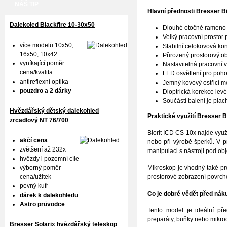
NÁŠ TIP
Hlavní přednosti
Bresser Bi
Dalekoled Blackfire
10-30x50
Dlouhé otočné rameno
Velký pracovní prostor 
více modelů
10x50
,
Stabilní celokovová kon
16x50,
10x42
Přirozený prostorový o
vyníkající poměr
Nastavitelná pracovní 
cena/kvalita
LED osvětlení pro poho
antireflexní optika
Jemný kovový ostřicí m
pouzdro a 2 dárky
Dioptrická korekce lev
Součástí balení je plac
Hvězdářský dětský dalekohled
Praktické využití
Bresser Bi
zrcadlový NT 76/700
Biorit ICD CS 10x najde využi
akčí cena
nebo při výrobě šperků. V p
zvětšení až 232x
manipulaci s nástroji pod ob
hvězdy i pozemní cíle
Mikroskop je vhodný také pro
výborný poměr
prostorové zobrazení povrch
cena/užitek
pevný kufr
Co je dobré vědět před ná
dárek k dalekohledu
Astro průvodce
Tento model je ideální př
preparáty, buňky nebo mikroo
Bresser Solarix hvězdářský teleskop