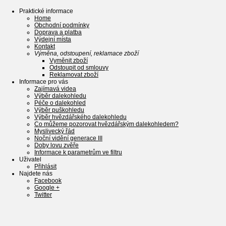
Praktické informace
Home
Obchodní podmínky
Doprava a platba
Výdejní místa
Kontakt
Výměna, odstoupení, reklamace zboží
Vyměnit zboží
Odstoupit od smlouvy
Reklamovat zboží
Informace pro vás
Zajímavá videa
Výběr dalekohledu
Péče o dalekohled
Výběr puškohledu
Výběr hvězdářského dalekohledu
Co můžeme pozorovat hvězdářským dalekohledem?
Myslivecký řád
Noční vidění generace III
Doby lovu zvěře
Informace k parametrům ve filtru
Uživatel
Přihlásit
Najdete nás
Facebook
Google +
Twitter