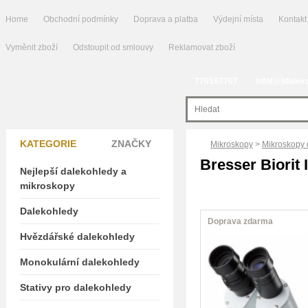
Home
Obchodní podmínky
Doprava a platba
Výdejní místa
Kontakt
Vyměnit zboží
Odstoupit od smlouvy
Reklamovat zboží
770167707
info(@)dalek
KATEGORIE
ZNAČKY
Mikroskopy
>
Mikroskopy 
Bresser Biorit
Nejlepší dalekohledy a
mikroskopy
Dalekohledy
Doprava zdarma
Hvězdářské dalekohledy
Monokulární dalekohledy
Stativy pro dalekohledy