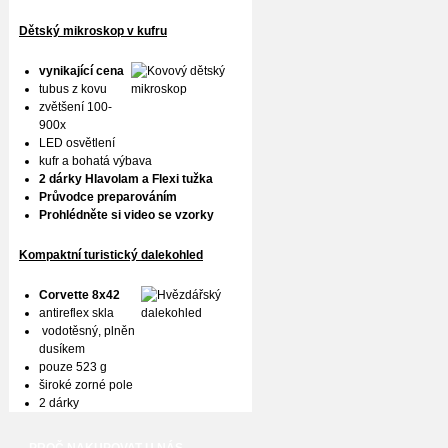
Dětský mikroskop v kufru
vynikající cena
tubus z kovu
zvětšení 100-
900x
LED osvětlení
kufr a bohatá výbava
2 dárky Hlavolam a Flexi tužka
Průvodce preparováním
Prohlédněte si video se vzorky
Kompaktní turistický dalekohled
Corvette 8x42
antireflex skla
vodotěsný, plněn
dusíkem
pouze 523 g
široké zorné pole
2 dárky