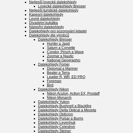
Nejlepší lovecké dalekohledy
Lovecké dalekohledy Bresser
Nejlepší turistické dalekohledy
Kapesní dalekohledy
Levné dalekohledy
Divadelní kukátka
Námořní dalekohledy
Dalekohledy pro pozorování letadel
Dalekohledy dle výrobců
Dalekohledy Bresser
Hunter a Jagd
Saturn a Corvette
Condor, Pirsch a Wave
Zoomar a Nautic
National Geographic
Dalekohledy Fomei
Diplomat a Mariner
Beater a Terra
Leader R, WR, ED PRO
Foreman
Bird
Dalekohledy Nikon
Nikon Aculon, Action EX, Prostaff
Nikon Monarch
Dalekohledy Yukon
Dalekohledy Bushnell a Blackfire
Dalekohledy Delta Optical a Meopta
Dalekohledy Opticron
Dalekohledy Pulsar a Burris
Dalekohledy Levenhuk
Dalekohledy Celestron
Dalekohledy Steiner