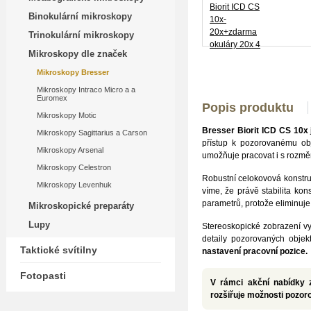
Binokulární mikroskopy
Trinokulární mikroskopy
Mikroskopy dle značek
Mikroskopy Bresser
Mikroskopy Intraco Micro a a
Euromex
Popis produktu
Mikroskopy Motic
Bresser Biorit ICD CS 10x
Mikroskopy Sagittarius a Carson
přístup k pozorovanému ob
Mikroskopy Arsenal
umožňuje pracovat i s rozmě
Mikroskopy Celestron
Robustní celokovová konstr
Mikroskopy Levenhuk
víme, že právě stabilita kon
parametrů, protože eliminuj
Mikroskopické preparáty
Lupy
Stereoskopické zobrazení vy
detaily pozorovaných objek
Taktické svítilny
nastavení pracovní pozice.
Fotopasti
V rámci akční nabídky 
rozšiřuje možnosti pozoro