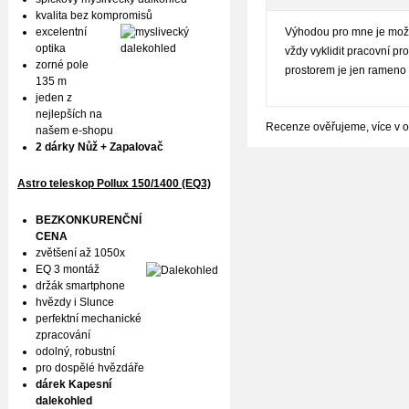
kvalita bez kompromisů
Výhodou pro mne je možno
excelentní
optika
vždy vyklidit pracovní pr
zorné pole
prostorem je jen rameno 
135 m
jeden z
nejlepších na
Recenze ověřujeme, více v 
našem e-shopu
2 dárky Nůž + Zapalovač
Astro teleskop Pollux
150/1400 (EQ3)
BEZKONKURENČNÍ
CENA
zvětšení až 1050x
EQ 3 montáž
držák smartphone
hvězdy i Slunce
perfektní mechanické
zpracování
odolný, robustní
pro dospělé hvězdáře
dárek Kapesní
dalekohled