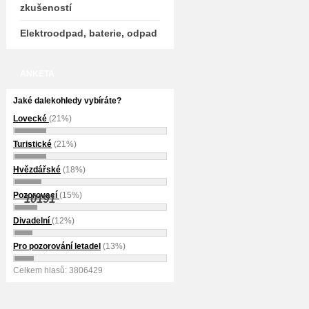
zkušeností
Elektroodpad, baterie, odpad
ANKETA
Jaké dalekohledy vybíráte?
Lovecké
(21%)
Turistické
(21%)
Hvězdářské
(18%)
Pozorovací
(15%)
10191
Divadelní
(12%)
Pro pozorování letadel
(13%)
Celkem hlasů: 3806429