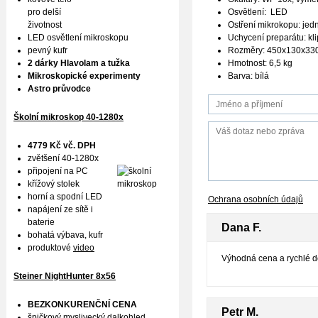
Osvětlení: LED
pro delší
Ostření mikrokopu: je
životnost
Uchycení preparátu: kl
LED osvětlení mikroskopu
Rozměry: 450x130x3
pevný kufr
Hmotnost: 6,5 kg
2 dárky Hlavolam a tužka
Barva: bílá
Mikroskopické experimenty
Astro průvodce
Školní mikroskop 40-1280x
4779 Kč vč. DPH
zvětšení 40-1280x
připojení na PC
křížový stolek
horní a spodní LED
Ochrana osobních údajů
napájení ze sítě i
baterie
Dana F.
bohatá výbava, kufr
produktové
video
Výhodná cena a rychlé d
Steiner NightHunter 8x56
BEZKONKURENČNÍ CENA
Petr M.
špičkový myslivecký dalkohled