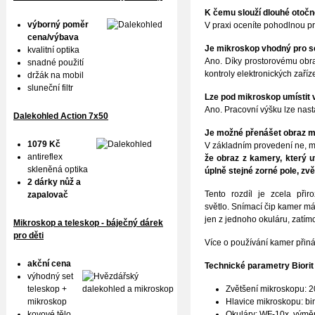
K čemu slouží dlouhé otoč
výborný poměr
V praxi oceníte pohodlnou pr
cena/výbava
Je mikroskop vhodný pro se
kvalitní optika
Ano. Díky prostorovému obra
snadné použití
kontroly elektronických zaříz
držák na mobil
sluneční filtr
Lze pod mikroskop umístit
Ano. Pracovní výšku lze nas
Dalekohled Action 7x50
Je možné přenášet obraz mo
1079 Kč
V základním provedení ne, 
antireflex
že obraz z kamery, který u
skleněná optika
úplně stejné zorné pole, zvě
2 dárky nůž a
Tento rozdíl je zcela při
zapalovač
světlo.
Snímací čip kamer má
jen z jednoho okuláru, zatí
Mikroskop a teleskop - báječný dárek
pro děti
Více o používání kamer přin
akční cena
Technické parametry
Biori
výhodný set
Zvětšení mikroskopu: 2
teleskop +
Hlavice mikroskopu: bi
mikroskop
Okuláry: WF-10x, výměn
kovové tělo