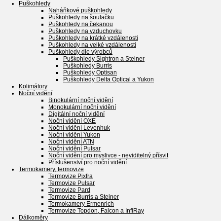
Puškohledy
Naháňkové puškohledy
Puškohledy na šoulačku
Puškohledy na čekanou
Puškohledy na vzduchovku
Puškohledy na krátké vzdálenosti
Puškohledy na velké vzdálenosti
Puškohledy dle výrobců
Puškohledy Sightron a Steiner
Puškohledy Burris
Puškohledy Optisan
Puškohledy Delta Optical a Yukon
Kolimátory
Noční vidění
Binokulární noční vidění
Monokulární noční vidění
Digitální noční vidění
Noční vidění OXE
Noční vidění Levenhuk
Noční vidění Yukon
Noční vidění ATN
Noční vidění Pulsar
Noční vidění pro myslivce - neviditelný přísvit
Příslušenství pro noční vidění
Termokamery, termovize
Termovize Pixfra
Termovize Pulsar
Termovize Pard
Termovize Burris a Steiner
Termokamery Ermenrich
Termovize Topdon, Falcon a InfiRay
Dálkoměry